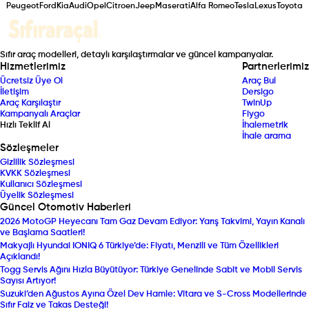
Peugeot
Ford
Kia
Audi
Opel
Citroen
Jeep
Maserati
Alfa Romeo
Tesla
Lexus
Toyota
Sıfır araç modelleri, detaylı karşılaştırmalar ve güncel kampanyalar.
Hizmetlerimiz
Partnerlerimiz
Ücretsiz Üye Ol
Araç Bul
İletişim
Dersigo
Araç Karşılaştır
TwinUp
Kampanyalı Araçlar
Fiygo
Hızlı Teklif Al
İhalemetrik
İhale arama
Sözleşmeler
Gizlilik Sözleşmesi
KVKK Sözleşmesi
Kullanıcı Sözleşmesi
Üyelik Sözleşmesi
Güncel Otomotiv Haberleri
2026 MotoGP Heyecanı Tam Gaz Devam Ediyor: Yarış Takvimi, Yayın Kanalı
ve Başlama Saatleri!
Makyajlı Hyundai IONIQ 6 Türkiye’de: Fiyatı, Menzili ve Tüm Özellikleri
Açıklandı!
Togg Servis Ağını Hızla Büyütüyor: Türkiye Genelinde Sabit ve Mobil Servis
Sayısı Artıyor!
Suzuki’den Ağustos Ayına Özel Dev Hamle: Vitara ve S-Cross Modellerinde
Sıfır Faiz ve Takas Desteği!