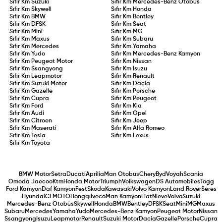
Sıfır Km
Suzuki
Sıfır Km
Mercedes-Benz Otobüs
Sıfır Km
Skywell
Sıfır Km
Honda
Sıfır Km
BMW
Sıfır Km
Bentley
Sıfır Km
DFSK
Sıfır Km
Seat
Sıfır Km
Mini
Sıfır Km
MG
Sıfır Km
Maxus
Sıfır Km
Subaru
Sıfır Km
Mercedes
Sıfır Km
Yamaha
Sıfır Km
Yudo
Sıfır Km
Mercedes-Benz Kamyon
Sıfır Km
Peugeot Motor
Sıfır Km
Nissan
Sıfır Km
Ssangyong
Sıfır Km
Isuzu
Sıfır Km
Leapmotor
Sıfır Km
Renault
Sıfır Km
Suzuki Motor
Sıfır Km
Dacia
Sıfır Km
Gazelle
Sıfır Km
Porsche
Sıfır Km
Cupra
Sıfır Km
Peugeot
Sıfır Km
Ford
Sıfır Km
Kia
Sıfır Km
Audi
Sıfır Km
Opel
Sıfır Km
Citroen
Sıfır Km
Jeep
Sıfır Km
Maserati
Sıfır Km
Alfa Romeo
Sıfır Km
Tesla
Sıfır Km
Lexus
Sıfır Km
Toyota
BMW Motor
Setra
Ducati
Aprilia
Man Otobüs
Chery
Byd
Voyah
Scania
Omoda Jaecoo
Ktm
Honda Motor
Triumph
Volkswagen
DS Automobiles
Togg
Ford Kamyon
Daf Kamyon
Fest
Skoda
Kawasaki
Volvo Kamyon
Land Rover
Seres
Hyundai
CFMOTO
Hongqı
Iveco
Man Kamyon
Fiat
Nieve
Volvo
Suzuki
Mercedes-Benz Otobüs
Skywell
Honda
BMW
Bentley
DFSK
Seat
Mini
MG
Maxus
Subaru
Mercedes
Yamaha
Yudo
Mercedes-Benz Kamyon
Peugeot Motor
Nissan
Ssangyong
Isuzu
Leapmotor
Renault
Suzuki Motor
Dacia
Gazelle
Porsche
Cupra