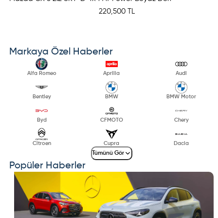
220,500 TL
Markaya Özel Haberler
Alfa Romeo
Aprilia
Audi
Bentley
BMW
BMW Motor
Byd
CFMOTO
Chery
Citroen
Cupra
Dacia
Tümünü Gör
Popüler Haberler