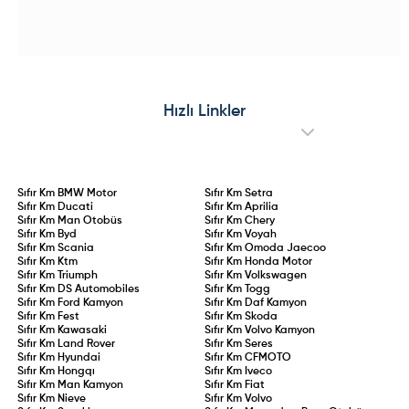
Düzenlemesi Neleri
Biri Oldu!
yapıların önüne geçmeyi hedefliyor.
adaylarını doğrudan ilgilendiren
Musk'ın yıllık 250 bin adetlik satış
Değiştiriyor?
yasa maddesiyle "aday sürücülük"
hedefine karşın 2025'i yalnızca 20
(stajyer ehliyet) statüsü ve ehliyet
bin bantlarında tamamlayan
iptal şartları doğrudan kanun
Cybertruck, satışlarındaki %48'lik
güvencesine bağlandı. İlk kez
çakılmayla pazarın en sert düşüş
ehliyet alan veya ehliyeti iptal
yaşayan elektrikli aracı oldu. Üst
edilip yeniden belge kazanan
üste yaşanan geri çağırma
sürücüler için 2 yıllık aday
operasyonları, kronik mekanik
sürücülük süresi kanunlaştı. 75 ceza
arızalar ve Ford Edsel’i aratmayan
Hızlı Linkler
puanının aşılması, 0,20 promil üzeri
performansıyla model adeta sınıfta
alkol kullanımı veya kural
kaldı.
ihlallerinin tekrarı durumunda
ehliyet doğrudan iptal edilecek.
Sıfır Km
BMW Motor
Sıfır Km
Setra
Sıfır Km
Ducati
Sıfır Km
Aprilia
Sıfır Km
Man Otobüs
Sıfır Km
Chery
Sıfır Km
Byd
Sıfır Km
Voyah
Sıfır Km
Scania
Sıfır Km
Omoda Jaecoo
Sıfır Km
Ktm
Sıfır Km
Honda Motor
Sıfır Km
Triumph
Sıfır Km
Volkswagen
Sıfır Km
DS Automobiles
Sıfır Km
Togg
Sıfır Km
Ford Kamyon
Sıfır Km
Daf Kamyon
Sıfır Km
Fest
Sıfır Km
Skoda
Sıfır Km
Kawasaki
Sıfır Km
Volvo Kamyon
Sıfır Km
Land Rover
Sıfır Km
Seres
Sıfır Km
Hyundai
Sıfır Km
CFMOTO
Sıfır Km
Hongqı
Sıfır Km
Iveco
Sıfır Km
Man Kamyon
Sıfır Km
Fiat
Sıfır Km
Nieve
Sıfır Km
Volvo