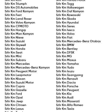
Sıfır Km
Ktm
Sıfır Km
Honda Motor
Sıfır Km
Triumph
Sıfır Km
Togg
Sıfır Km
DS Automobiles
Sıfır Km
Volkswagen
Sıfır Km
Ford Kamyon
Sıfır Km
Daf Kamyon
Sıfır Km
Fest
Sıfır Km
Kawasaki
Sıfır Km
Land Rover
Sıfır Km
Skoda
Sıfır Km
Volvo Kamyon
Sıfır Km
Hyundai
Sıfır Km
CFMOTO
Sıfır Km
Seres
Sıfır Km
Hongqı
Sıfır Km
Iveco
Sıfır Km
Man Kamyon
Sıfır Km
Volvo
Sıfır Km
Nieve
Sıfır Km
Fiat
Sıfır Km
Suzuki
Sıfır Km
Mercedes-Benz Otobüs
Sıfır Km
Skywell
Sıfır Km
BMW
Sıfır Km
Honda
Sıfır Km
Bentley
Sıfır Km
Seat
Sıfır Km
DFSK
Sıfır Km
Mini
Sıfır Km
MG
Sıfır Km
Subaru
Sıfır Km
Maxus
Sıfır Km
Mercedes
Sıfır Km
Yamaha
Sıfır Km
Mercedes-Benz Kamyon
Sıfır Km
Yudo
Sıfır Km
Peugeot Motor
Sıfır Km
Isuzu
Sıfır Km
Leapmotor
Sıfır Km
Ssangyong
Sıfır Km
Nissan
Sıfır Km
Renault
Sıfır Km
Suzuki Motor
Sıfır Km
Dacia
Sıfır Km
Cupra
Sıfır Km
Porsche
Sıfır Km
Gazelle
Sıfır Km
Peugeot
Sıfır Km
Ford
Sıfır Km
Kia
Sıfır Km
Opel
Sıfır Km
Audi
Sıfır Km
Jeep
Sıfır Km
Maserati
Sıfır Km
Citroen
Sıfır Km
Alfa Romeo
Sıfır Km
Lexus
Sıfır Km
Tesla