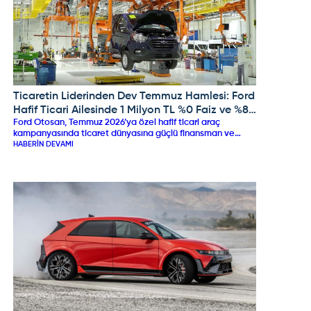
Ticaretin Liderinden Dev Temmuz Hamlesi: Ford
FORD
Hafif Ticari Ailesinde 1 Milyon TL %0 Faiz ve %8
Ford Otosan, Temmuz 2026’ya özel hafif ticari araç
Peşin İndirimi!
kampanyasında ticaret dünyasına güçlü finansman ve
nakit indirim desteği sunuyor. vdf ve Koçfinans iş birliğiyle
HABERIN DEVAMI
Transit Custom modellerinde 1.000.000 TL'ye varan %0
faizli kredi imkanı sunulurken, Tourneo Courier ve Connect
modellerinde 300.000 TL sıfır faiz desteği, peşin alımlarda
%8’e varan doğrudan indirim ve eski aracını getirenlere ek
%7 takas avantajı sağlanıyor.