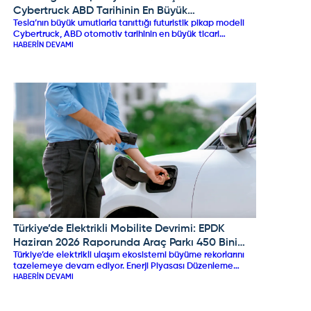
Cybertruck ABD Tarihinin En Büyük
Tesla’nın büyük umutlarla tanıttığı futuristik pikap modeli
Fiyaskolarından Biri Oldu!
Cybertruck, ABD otomotiv tarihinin en büyük ticari
başarısızlıklarından biri olarak gösterilmeye başlandı. Elon
HABERIN DEVAMI
Musk'ın yıllık 250 bin adetlik satış hedefine karşın 2025'i
yalnızca 20 bin bantlarında tamamlayan Cybertruck,
satışlarındaki %48'lik çakılmayla pazarın en sert düşüş
yaşayan elektrikli aracı oldu. Üst üste yaşanan geri
çağırma operasyonları, kronik mekanik arızalar ve Ford
Edsel’i aratmayan performansıyla model adeta sınıfta
kaldı.
Türkiye’de Elektrikli Mobilite Devrimi: EPDK
TOGG
Haziran 2026 Raporunda Araç Parkı 450 Bini
Türkiye’de elektrikli ulaşım ekosistemi büyüme rekorlarını
Aştı!
tazelemeye devam ediyor. Enerji Piyasası Düzenleme
Kurumu (EPDK) tarafından paylaşılan Haziran 2026
HABERIN DEVAMI
verilerine göre, ülke genelindeki toplam elektrikli otomobil
sayısı 450 bin 38 seviyesine ulaştı. Yılın ilk altı ayında 76
binden fazla yeni elektrikli aracın dâhil olduğu trafikte, şarj