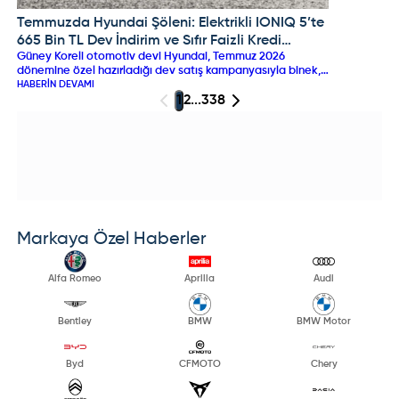
Temmuzda Hyundai Şöleni: Elektrikli IONIQ 5’te
HYUNDAI
665 Bin TL Dev İndirim ve Sıfır Faizli Kredi
Güney Koreli otomotiv devi Hyundai, Temmuz 2026
Fırsatları Başladı!
dönemine özel hazırladığı dev satış kampanyasıyla binek,
SUV ve elektrikli modellerinde büyük indirimler sunuyor.
HABERIN DEVAMI
Kampanya kapsamında tamamen elektrikli IONIQ 5
1
2
...
338
modelinde 665 bin TL’ye varan rekor indirim uygulanırken;
i20 ve Bayon modellerinde 150 bin TL’ye ulaşan nakit
avantajları veya cazip faizli kredi seçenekleri
showroomlarda yeni sahiplerini bekliyor.
Markaya Özel Haberler
Alfa Romeo
Aprilia
Audi
Bentley
BMW
BMW Motor
Byd
CFMOTO
Chery