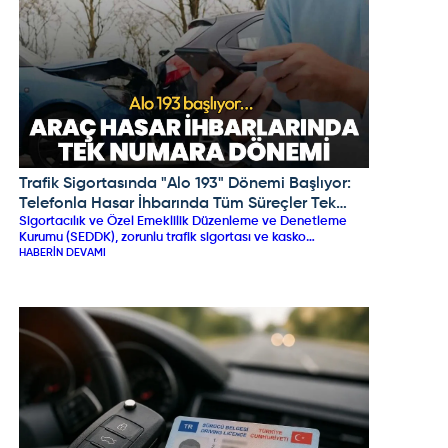
Trafik Sigortasında "Alo 193" Dönemi Başlıyor:
OMODA JAECOO
Telefonla Hasar İhbarında Tüm Süreçler Tek
Sigortacılık ve Özel Emeklilik Düzenleme ve Denetleme
Merkezde Toplanıyor!
Kurumu (SEDDK), zorunlu trafik sigortası ve kasko
süreçlerinde devrim niteliğinde bir adım atarak "Alo 193
HABERIN DEVAMI
Ortak Hasar İhbar Merkezi" (OHİM) sistemini duyurdu. 1 Eylül
2026 itibarıyla hizmete girecek bu yeni düzenleme
sayesinde, kaza sonrası hasar ve değer kaybı bildirimleri
tüm sigorta şirketlerini kapsayacak şekilde tek bir telefon
hattı üzerinden yapılacak. Uygulama; süreçleri
hızlandırmayı, usulsüzlükleri önlemeyi ve sürücüleri mağdur
eden aracı yapıların önüne geçmeyi hedefliyor.