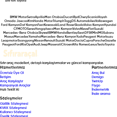
Sıfır Km
Toyota
BMW Motor
Setra
Aprilia
Man Otobüs
Ducati
Byd
Chery
Scania
Voyah
Omoda Jaecoo
Ktm
Honda Motor
Triumph
Togg
DS Automobiles
Volkswagen
Ford Kamyon
Daf Kamyon
Fest
Kawasaki
Land Rover
Skoda
Volvo Kamyon
Hyundai
CFMOTO
Seres
Hongqı
Iveco
Man Kamyon
Volvo
Nieve
Fiat
Suzuki
Mercedes-Benz Otobüs
Skywell
BMW
Honda
Bentley
Seat
DFSK
Mini
MG
Subaru
Maxus
Mercedes
Yamaha
Mercedes-Benz Kamyon
Yudo
Peugeot Motor
Isuzu
Leapmotor
Ssangyong
Nissan
Renault
Suzuki Motor
Dacia
Cupra
Porsche
Gazelle
Peugeot
Ford
Kia
Opel
Audi
Jeep
Maserati
Citroen
Alfa Romeo
Lexus
Tesla
Toyota
Sıfır araç modelleri, detaylı karşılaştırmalar ve güncel kampanyalar.
Hizmetlerimiz
Partnerlerimiz
Ücretsiz Üye Ol
Araç Bul
İletişim
Dersigo
Araç Karşılaştır
TwinUp
Kampanyalı Araçlar
Fiygo
Hızlı Teklif Al
İhalemetrik
İhale arama
Sözleşmeler
Gizlilik Sözleşmesi
KVKK Sözleşmesi
Kullanıcı Sözleşmesi
Üyelik Sözleşmesi