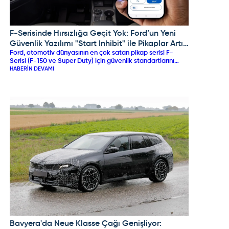
F-Serisinde Hırsızlığa Geçit Yok: Ford’un Yeni
FORD
Güvenlik Yazılımı "Start Inhibit" ile Pikaplar Artık
Ford, otomotiv dünyasının en çok satan pikap serisi F-
Birer Kale!
Serisi (F-150 ve Super Duty) için güvenlik standartlarını
baştan yazan yeni "Ford Güvenlik Paketi" (Ford Security
HABERIN DEVAMI
Package) yazılımını devreye aldı. SYNC 4 (Sürüm 2.1.6.4)
güncellemesiyle gelen bu yeni hırsızlık önleme yazılımı;
yetkisiz anahtarla bile motorun çalıştırılmasını engelleyen
"Start Inhibit" (Çalıştırma Engelleme) sistemi, anlık sensör
uyarıları ve emniyet birimleriyle entegre çalışan 24/7
Çalıntı Araç Takip Hizmetleri ile pikap hırsızlığına teknolojik
bir kalkan oluşturuyor.
Bavyera'da Neue Klasse Çağı Genişliyor:
BMW