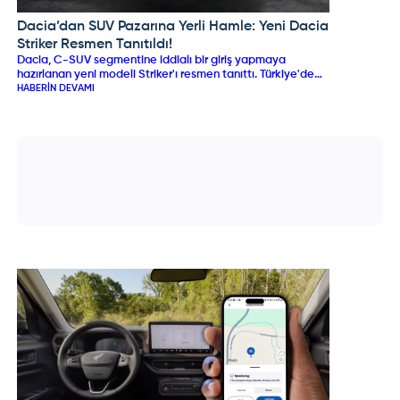
Dacia’dan SUV Pazarına Yerli Hamle: Yeni Dacia
DACIA
Striker Resmen Tanıtıldı!
Dacia, C-SUV segmentine iddialı bir giriş yapmaya
hazırlanan yeni modeli Striker'ı resmen tanıttı. Türkiye'de
üretilmesi planlanan ve hibrit motor seçenekleriyle öne
HABERIN DEVAMI
çıkan yeni Dacia Striker; kaslı tasarımı, zengin teknolojik
donanımları ve geniş iç hacmiyle dikkat çekiyor. Yerli
üretim avantajı sayesinde ÖTV muafiyetli araç arayan
kullanıcılar için de güçlü bir alternatif oluşturan modelin,
2026'nın son çeyreğinde yollara çıkması bekleniyor.