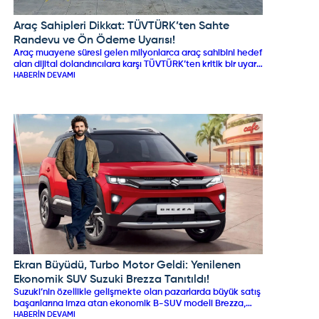
Araç Sahipleri Dikkat: TÜVTÜRK’ten Sahte
TOGG
Randevu ve Ön Ödeme Uyarısı!
Araç muayene süresi gelen milyonlarca araç sahibini hedef
alan dijital dolandırıcılara karşı TÜVTÜRK’ten kritik bir uyarı
yayımlandı. Arama motoru reklamları, sahte web siteleri ve
HABERIN DEVAMI
SMS yönlendirmeleriyle "randevu ücreti" veya "ön ödeme"
adı altında para talep eden şebekelere dikkat çekilen
açıklamada; muayene randevularının tamamen ücretsiz
olduğu hatırlatıldı. TÜVTÜRK, resmi kanallar dışında hiçbir
platformla iş birliği bulunmadığını vurgulayarak araç
sahiplerini uyardı.
Ekran Büyüdü, Turbo Motor Geldi: Yenilenen
SUZUKI
Ekonomik SUV Suzuki Brezza Tanıtıldı!
Suzuki’nin özellikle gelişmekte olan pazarlarda büyük satış
başarılarına imza atan ekonomik B-SUV modeli Brezza,
kapsamlı makyaj operasyonuyla yenilendi. Yaklaşık 7.700
HABERIN DEVAMI