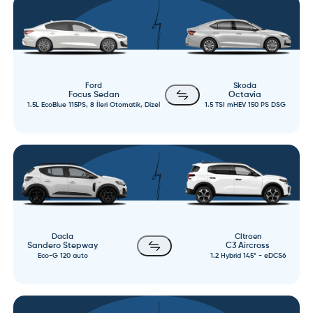
Ford
Skoda
Focus Sedan
Octavia
1.5L EcoBlue 115PS, 8 İleri Otomatik, Dizel
1.5 TSI mHEV 150 PS DSG
Dacia
Citroen
Sandero Stepway
C3 Aircross
Eco-G 120 auto
1.2 Hybrid 145* - eDCS6