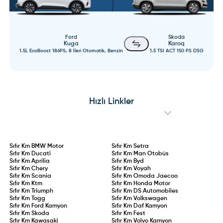
Ford
Skoda
Kuga
Karoq
1.5L EcoBoost 186PS, 8 İleri Otomatik, Benzin
1.5 TSI ACT 150 PS DSG
Hızlı Linkler
Sıfır Km
BMW Motor
Sıfır Km
Setra
Sıfır Km
Ducati
Sıfır Km
Man Otobüs
Sıfır Km
Aprilia
Sıfır Km
Byd
Sıfır Km
Chery
Sıfır Km
Voyah
Sıfır Km
Scania
Sıfır Km
Omoda Jaecoo
Sıfır Km
Ktm
Sıfır Km
Honda Motor
Sıfır Km
Triumph
Sıfır Km
DS Automobiles
Sıfır Km
Togg
Sıfır Km
Volkswagen
Sıfır Km
Ford Kamyon
Sıfır Km
Daf Kamyon
Sıfır Km
Skoda
Sıfır Km
Fest
Sıfır Km
Kawasaki
Sıfır Km
Volvo Kamyon