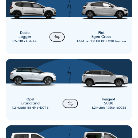
Dacia
Fiat
Jogger
Egea Cross
TCe 110 7 koltuklu
1.6 M.Jet 130 HP DCT GSR Traction
Opel
Peugeot
Grandland
5008
1.2 Hybrid 136 HP e-DCT 6
1.2 Hybrid 145hp* eDCS6