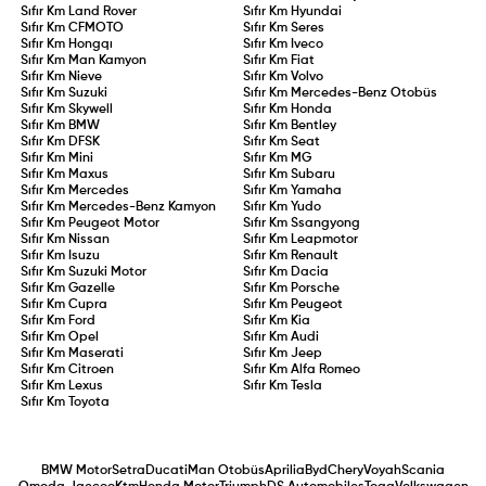
Sıfır Km
Land Rover
Sıfır Km
Hyundai
Sıfır Km
CFMOTO
Sıfır Km
Seres
Sıfır Km
Hongqı
Sıfır Km
Iveco
Sıfır Km
Man Kamyon
Sıfır Km
Fiat
Sıfır Km
Nieve
Sıfır Km
Volvo
Sıfır Km
Suzuki
Sıfır Km
Mercedes-Benz Otobüs
Sıfır Km
Skywell
Sıfır Km
Honda
Sıfır Km
BMW
Sıfır Km
Bentley
Sıfır Km
DFSK
Sıfır Km
Seat
Sıfır Km
Mini
Sıfır Km
MG
Sıfır Km
Maxus
Sıfır Km
Subaru
Sıfır Km
Mercedes
Sıfır Km
Yamaha
Sıfır Km
Mercedes-Benz Kamyon
Sıfır Km
Yudo
Sıfır Km
Peugeot Motor
Sıfır Km
Ssangyong
Sıfır Km
Nissan
Sıfır Km
Leapmotor
Sıfır Km
Isuzu
Sıfır Km
Renault
Sıfır Km
Suzuki Motor
Sıfır Km
Dacia
Sıfır Km
Gazelle
Sıfır Km
Porsche
Sıfır Km
Cupra
Sıfır Km
Peugeot
Sıfır Km
Ford
Sıfır Km
Kia
Sıfır Km
Opel
Sıfır Km
Audi
Sıfır Km
Maserati
Sıfır Km
Jeep
Sıfır Km
Citroen
Sıfır Km
Alfa Romeo
Sıfır Km
Lexus
Sıfır Km
Tesla
Sıfır Km
Toyota
BMW Motor
Setra
Ducati
Man Otobüs
Aprilia
Byd
Chery
Voyah
Scania