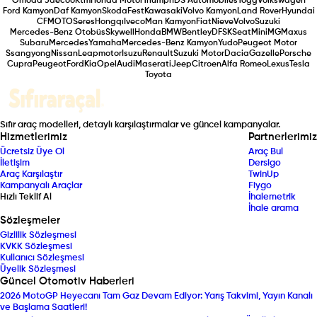
Omoda Jaecoo
Ktm
Honda Motor
Triumph
DS Automobiles
Togg
Volkswagen
Ford Kamyon
Daf Kamyon
Skoda
Fest
Kawasaki
Volvo Kamyon
Land Rover
Hyundai
CFMOTO
Seres
Hongqı
Iveco
Man Kamyon
Fiat
Nieve
Volvo
Suzuki
Mercedes-Benz Otobüs
Skywell
Honda
BMW
Bentley
DFSK
Seat
Mini
MG
Maxus
Subaru
Mercedes
Yamaha
Mercedes-Benz Kamyon
Yudo
Peugeot Motor
Ssangyong
Nissan
Leapmotor
Isuzu
Renault
Suzuki Motor
Dacia
Gazelle
Porsche
Cupra
Peugeot
Ford
Kia
Opel
Audi
Maserati
Jeep
Citroen
Alfa Romeo
Lexus
Tesla
Toyota
Sıfır araç modelleri, detaylı karşılaştırmalar ve güncel kampanyalar.
Hizmetlerimiz
Partnerlerimiz
Ücretsiz Üye Ol
Araç Bul
İletişim
Dersigo
Araç Karşılaştır
TwinUp
Kampanyalı Araçlar
Fiygo
Hızlı Teklif Al
İhalemetrik
İhale arama
Sözleşmeler
Gizlilik Sözleşmesi
KVKK Sözleşmesi
Kullanıcı Sözleşmesi
Üyelik Sözleşmesi
Güncel Otomotiv Haberleri
2026 MotoGP Heyecanı Tam Gaz Devam Ediyor: Yarış Takvimi, Yayın Kanalı
ve Başlama Saatleri!