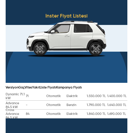
Inster
Fiyat Listesi
Versiyon
Güç
Vites
Yakıt
Liste Fiyatı
Kampanya Fiyatı
Dynamic 71.1
71
Otomatik
Elektrik
1.550.000 TL
1.400.000 TL
kW
Advance
-
Otomatik
Benzin
1.790.000 TL
1.640.000 TL
84.5 kW
Cross
Advance
84
Otomatik
Elektrik
1.840.000 TL
1.690.000 TL
84.5 kW