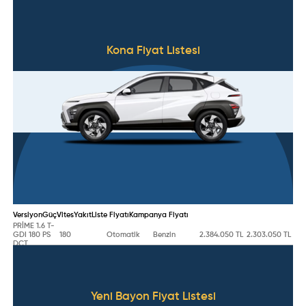
Kona
Fiyat Listesi
Versiyon
Güç
Vites
Yakıt
Liste Fiyatı
Kampanya Fiyatı
PRİME 1.6 T-
GDI 180 PS
180
Otomatik
Benzin
2.384.050 TL
2.303.050 TL
DCT
Yeni Bayon
Fiyat Listesi