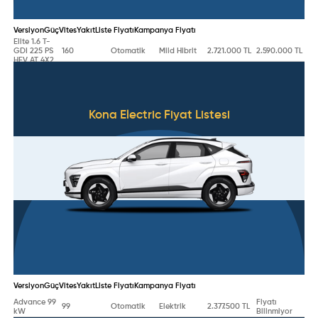
Versiyon
Güç
Vites
Yakıt
Liste Fiyatı
Kampanya Fiyatı
Elite 1.6 T-
GDI 225 PS
160
Otomatik
Mild Hibrit
2.721.000 TL
2.590.000 TL
HEV AT 4X2
Kona Electric
Fiyat Listesi
Versiyon
Güç
Vites
Yakıt
Liste Fiyatı
Kampanya Fiyatı
Advance 99
Fiyatı
99
Otomatik
Elektrik
2.377.500 TL
kW
Bilinmiyor