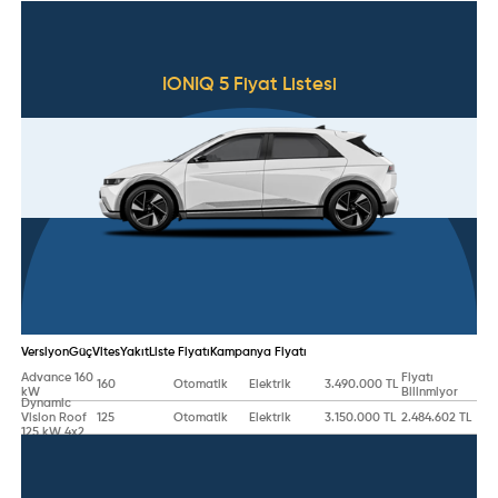
IONIQ 5
Fiyat Listesi
Versiyon
Güç
Vites
Yakıt
Liste Fiyatı
Kampanya Fiyatı
Advance 160
Fiyatı
160
Otomatik
Elektrik
3.490.000 TL
kW
Bilinmiyor
Dynamic
Vision Roof
125
Otomatik
Elektrik
3.150.000 TL
2.484.602 TL
125 kW 4x2