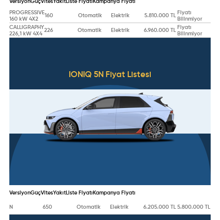
Versiyon
Güç
Vites
Yakıt
Liste Fiyatı
Kampanya Fiyatı
PROGRESSIVE
Fiyatı
160
Otomatik
Elektrik
5.810.000 TL
160 kW 4X2
Bilinmiyor
CALLIGRAPHY
Fiyatı
226
Otomatik
Elektrik
6.960.000 TL
226,1 kW 4X4
Bilinmiyor
IONIQ 5N
Fiyat Listesi
Versiyon
Güç
Vites
Yakıt
Liste Fiyatı
Kampanya Fiyatı
N
650
Otomatik
Elektrik
6.205.000 TL
5.800.000 TL