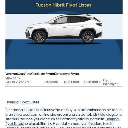
Tucson Hibrit
Fiyat Listesi
Versiyon
Güç
Vites
Yakıt
Liste Fiyatı
Kampanya Fiyatı
Elite 1.6 T-
Fiyatı
GDI HEV 4x2
230
Otomatik
Mild Hibrit
3.720.000 TL
Bilinmiyor
AT
Hyundai
Fiyat Listesi
Sıfır araba sektörünün Türkiye’de en büyük platformlarından bir tanesi
olan sifiraracal.com online showroom’una siz de tek bir tıkla ulaşabilir,
sitemiz üzerinde yer alan tüm sıfır araba fiyatlarını görebilir,
Hyundai
fiyat listesi
ne ulaşabilirsiniz. Hyundai kampanyalı fiyatları, taksitli