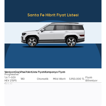
Santa Fe Hibrit
Fiyat Listesi
Versiyon
Güç
Vites
Yakıt
Liste Fiyatı
Kampanya Fiyatı
Progressive
1.6 T-GDI
Fiyatı
180
Otomatik
Mild Hibrit
5.950.000 TL
HEV 215PS
Bilinmiyor
4X4 AT