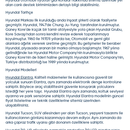
Hyundai otomobil fiyatları gibi konular hakkında sitemiz üzerinde yer
alan canlı destek birimimizden detaylı bilgi alabilirsiniz.
Hyundai Tarihçe
Hyundai Markası ilk kurulduğu anda inşaat şirketi olarak faaliyete
geçmiştir. Hyundai, 1947’de Chung Ju-Yung tarafından kurulmuştur.
Güney Kore'de küçük bir tamir atölyesiyle yola çıkan Hyundai Grubu,
Kore Savaşı'ndan sonra kendini revize ederek toparlanmaya
koyulmuştur. 1960 ile 1970'li yıllarda ise, Otomobil ve gemi gibi
alanlara ağırlık vererek üretime geçmiştir. Bu gelişmeler ile beraber
Hyundai, piyasada aranan bir marka olmaya başlamıştır. 1967 yılına
gelindiğinde ise Hyundai Motor Company'nin kurulmasıyla birlikte
Güney Kore'nin de lideri haline gelmiştir. Hyundai Motor Company'nin,
Türkiye distribütörlüğ ise 1989 yılında kurulmuştur.
Hyundai Modelleri
Hyundai Elantra
,
Kaliteli malzemeler ile kullanıcısına güvenli bir
yolculuk sunuan Elantra, aynı zamanda elektronik denge kontrolüne
sahiptir. Böylece araç stabilitesini güvenle koruyarak yolcularını
istediği her yere taşır. Hyundai Elantra aynı zamanda, koltuk seviyesi
ayarına ve park sensörüne sahiptir.
Hyundai Elantra
modelinin güncel
fiyat listelerine ve teknik özelliklerine sitemiz üzerinden
ulaşabilirsiniz.
Hyundai Tucson,
SUV ailesinden yer alan Tucson, yepyeni tasarımı ile
kullanıcılarının gönlünü kazanmaya devam ediyor. Aynı zamanda da
arka çapraz trafik uyarısı gibi donanım özelliklere sahiptir.