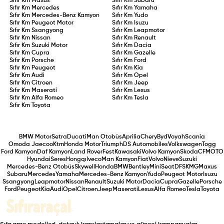
Sıfır Km
Maxus
Sıfır Km
Subaru
Sıfır Km
Mercedes
Sıfır Km
Yamaha
Sıfır Km
Mercedes-Benz Kamyon
Sıfır Km
Yudo
Sıfır Km
Peugeot Motor
Sıfır Km
Isuzu
Sıfır Km
Ssangyong
Sıfır Km
Leapmotor
Sıfır Km
Nissan
Sıfır Km
Renault
Sıfır Km
Suzuki Motor
Sıfır Km
Dacia
Sıfır Km
Cupra
Sıfır Km
Gazelle
Sıfır Km
Porsche
Sıfır Km
Ford
Sıfır Km
Peugeot
Sıfır Km
Kia
Sıfır Km
Audi
Sıfır Km
Opel
Sıfır Km
Citroen
Sıfır Km
Jeep
Sıfır Km
Maserati
Sıfır Km
Lexus
Sıfır Km
Alfa Romeo
Sıfır Km
Tesla
Sıfır Km
Toyota
BMW Motor
Setra
Ducati
Man Otobüs
Aprilia
Chery
Byd
Voyah
Scania
Omoda Jaecoo
Ktm
Honda Motor
Triumph
DS Automobiles
Volkswagen
Togg
Ford Kamyon
Daf Kamyon
Land Rover
Fest
Kawasaki
Volvo Kamyon
Skoda
CFMOTO
Hyundai
Seres
Hongqı
Iveco
Man Kamyon
Fiat
Volvo
Nieve
Suzuki
Mercedes-Benz Otobüs
Skywell
Honda
BMW
Bentley
Mini
Seat
DFSK
MG
Maxus
Subaru
Mercedes
Yamaha
Mercedes-Benz Kamyon
Yudo
Peugeot Motor
Isuzu
Ssangyong
Leapmotor
Nissan
Renault
Suzuki Motor
Dacia
Cupra
Gazelle
Porsche
Ford
Peugeot
Kia
Audi
Opel
Citroen
Jeep
Maserati
Lexus
Alfa Romeo
Tesla
Toyota