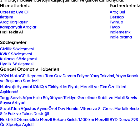
Sıfır araç modelleri, detaylı karşılaştırmalar ve güncel kampanyalar.
Hizmetlerimiz
Partnerlerimiz
Ücretsiz Üye Ol
Araç Bul
İletişim
Dersigo
Araç Karşılaştır
TwinUp
Kampanyalı Araçlar
Fiygo
Hızlı Teklif Al
İhalemetrik
İhale arama
Sözleşmeler
Gizlilik Sözleşmesi
KVKK Sözleşmesi
Kullanıcı Sözleşmesi
Üyelik Sözleşmesi
Güncel Otomotiv Haberleri
2026 MotoGP Heyecanı Tam Gaz Devam Ediyor: Yarış Takvimi, Yayın Kanalı
ve Başlama Saatleri!
Makyajlı Hyundai IONIQ 6 Türkiye’de: Fiyatı, Menzili ve Tüm Özellikleri
Açıklandı!
Togg Servis Ağını Hızla Büyütüyor: Türkiye Genelinde Sabit ve Mobil Servis
Sayısı Artıyor!
Suzuki’den Ağustos Ayına Özel Dev Hamle: Vitara ve S-Cross Modellerinde
Sıfır Faiz ve Takas Desteği!
Elektrikli Otomobilde Menzil Rekoru Kırıldı: 1.100 km Menzilli BYD Denza Z9S
Ön Siparişe Açıldı!