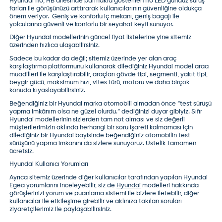
Hyundai İ10,
HB ailesinde parmakla gösterilen İ10 LED gündüz sürüş
farları ile görüşünüzü arttırarak kullanıcılarının güvenliğine oldukça
önem veriyor. Geniş ve konforlu iç mekanı, geniş bagajı ile
yolcularına güvenli ve konforlu bir seyahat keyfi sunuyor.
Diğer Hyundai modellerinin güncel fiyat listelerine yine sitemiz
üzerinden hızlıca ulaşabilirsiniz.
Sadece bu kadar da değil; sitemiz üzerinde yer alan
araç
karşılaştırma
platformunu kullanarak dilediğiniz Hyundai model aracı
muadilleri ile karşılaştırabilir, araçları gövde tipi, segmenti, yakıt tipi,
beygir gücü, maksimum hızı, vites türü, motoru ve daha birçok
konuda kıyaslayabilirsiniz.
Beğendiğiniz bir Hyundai marka otomobili almadan önce “test sürüşü
yapma imkânım olsa ne güzel olurdu.” dediğinizi duyar gibiyiz. Sıfır
Hyundai modellerinin sizlerden tam not alması ve siz değerli
müşterilerimizin aklında herhangi bir soru işareti kalmaması için
dilediğiniz bir Hyundai bayisinde beğendiğiniz otomobilin test
sürüşünü yapma imkanını da sizlere sunuyoruz. Üstelik tamamen
ücretsiz.
Hyundai Kullanıcı Yorumları
Ayrıca sitemiz üzerinde diğer kullanıcılar tarafından yapılan
Hyundai
Egea yorumları
nı inceleyebilir, siz de
Hyundai
modelleri hakkında
görüşlerinizi yorum ve puanlama sistemi ile bizlere iletebilir, diğer
kullanıcılar ile etkileşime girebilir ve aklınıza takılan soruları
ziyaretçilerimiz ile paylaşabilirsiniz.