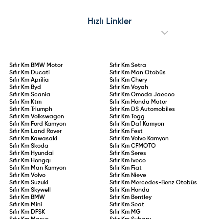
Hızlı Linkler
Sıfır Km
BMW Motor
Sıfır Km
Setra
Sıfır Km
Ducati
Sıfır Km
Man Otobüs
Sıfır Km
Aprilia
Sıfır Km
Chery
Sıfır Km
Byd
Sıfır Km
Voyah
Sıfır Km
Scania
Sıfır Km
Omoda Jaecoo
Sıfır Km
Ktm
Sıfır Km
Honda Motor
Sıfır Km
Triumph
Sıfır Km
DS Automobiles
Sıfır Km
Volkswagen
Sıfır Km
Togg
Sıfır Km
Ford Kamyon
Sıfır Km
Daf Kamyon
Sıfır Km
Land Rover
Sıfır Km
Fest
Sıfır Km
Kawasaki
Sıfır Km
Volvo Kamyon
Sıfır Km
Skoda
Sıfır Km
CFMOTO
Sıfır Km
Hyundai
Sıfır Km
Seres
Sıfır Km
Hongqı
Sıfır Km
Iveco
Sıfır Km
Man Kamyon
Sıfır Km
Fiat
Sıfır Km
Volvo
Sıfır Km
Nieve
Sıfır Km
Suzuki
Sıfır Km
Mercedes-Benz Otobüs
Sıfır Km
Skywell
Sıfır Km
Honda
Sıfır Km
BMW
Sıfır Km
Bentley
Sıfır Km
Mini
Sıfır Km
Seat
Sıfır Km
DFSK
Sıfır Km
MG