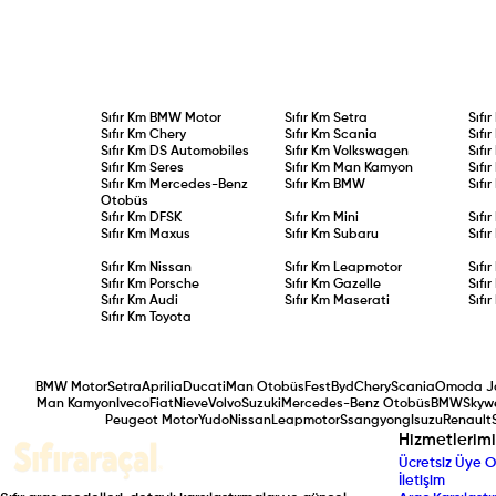
Sıfır Km
BMW Motor
Sıfır Km
Setra
Sıfı
Sıfır Km
Chery
Sıfır Km
Scania
Sıfı
Sıfır Km
DS Automobiles
Sıfır Km
Volkswagen
Sıfı
Sıfır Km
Seres
Sıfır Km
Man Kamyon
Sıfı
Sıfır Km
Mercedes-Benz
Sıfır Km
BMW
Sıfı
Otobüs
Sıfır Km
DFSK
Sıfır Km
Mini
Sıfı
Sıfır Km
Maxus
Sıfır Km
Subaru
Sıfı
Sıfır Km
Nissan
Sıfır Km
Leapmotor
Sıfı
Sıfır Km
Porsche
Sıfır Km
Gazelle
Sıfı
Sıfır Km
Audi
Sıfır Km
Maserati
Sıfı
Sıfır Km
Toyota
BMW Motor
Setra
Aprilia
Ducati
Man Otobüs
Fest
Byd
Chery
Scania
Omoda J
Man Kamyon
Iveco
Fiat
Nieve
Volvo
Suzuki
Mercedes-Benz Otobüs
BMW
Skywe
Peugeot Motor
Yudo
Nissan
Leapmotor
Ssangyong
Isuzu
Renault
Hizmetlerimi
Ücretsiz Üye O
İletişim