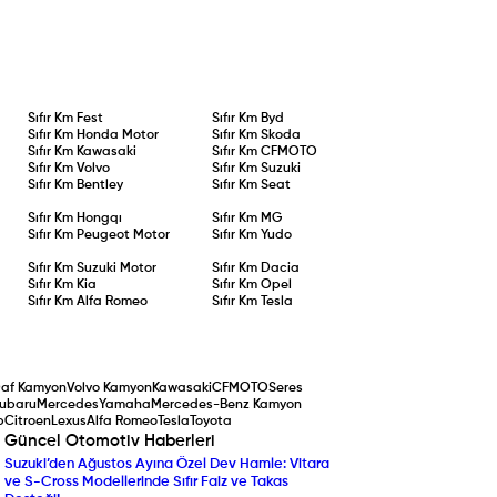
Sıfır Km
Fest
Sıfır Km
Byd
Sıfır Km
Honda Motor
Sıfır Km
Skoda
Sıfır Km
Kawasaki
Sıfır Km
CFMOTO
Sıfır Km
Volvo
Sıfır Km
Suzuki
Sıfır Km
Bentley
Sıfır Km
Seat
Sıfır Km
Hongqı
Sıfır Km
MG
Sıfır Km
Peugeot Motor
Sıfır Km
Yudo
Sıfır Km
Suzuki Motor
Sıfır Km
Dacia
Sıfır Km
Kia
Sıfır Km
Opel
Sıfır Km
Alfa Romeo
Sıfır Km
Tesla
af Kamyon
Volvo Kamyon
Kawasaki
CFMOTO
Seres
ubaru
Mercedes
Yamaha
Mercedes-Benz Kamyon
p
Citroen
Lexus
Alfa Romeo
Tesla
Toyota
Güncel Otomotiv Haberleri
Suzuki’den Ağustos Ayına Özel Dev Hamle: Vitara
Yenilenen Mercedes-Ben
ve S-Cross Modellerinde Sıfır Faiz ve Takas
Compact SUV Segmentin