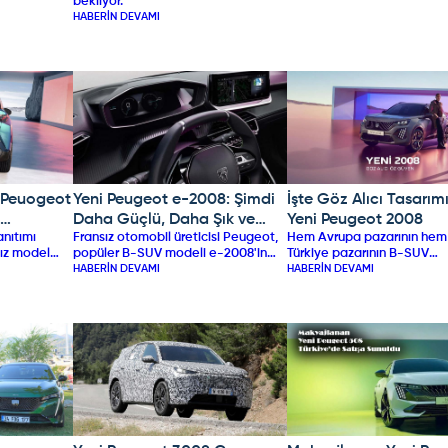
bekliyor.
beğenisine sunuyor.
HABERIN DEVAMI
 Peuogeot
Yeni Peugeot e-2008: Şimdi
İşte Göz Alıcı Tasarım
PEUGEOT
PEUGEOT
Daha Güçlü, Daha Şık ve
Yeni Peugeot 2008
anıtımı
Fransız otomobil üreticisi Peugeot,
Hem Avrupa pazarının hem
Daha Uzun Menzilli
sız model
popüler B-SUV modeli e-2008'in
Türkiye pazarının B-SUV
E-3008 için
yenilenen versiyonunu tanıttı. 2024
HABERIN DEVAMI
segmentinde en çok talep
HABERIN DEVAMI
 çıktı. Yeni
model e-2008, daha güçlü motor,
modeller arasında ilk sırala
mobil
daha uzun menzil ve yenilenen
alan Peugeot 2008, yeni yü
başarıyor.
tasarımıyla dikkat çekiyor.
birlikte ülkemizde de satış