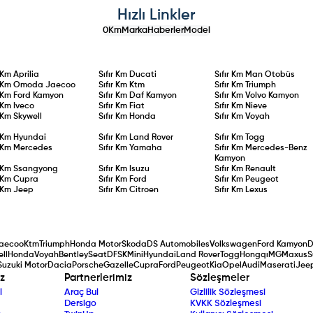
Hızlı Linkler
0Km
Marka
Haberler
Model
r Km
Aprilia
Sıfır Km
Ducati
Sıfır Km
Man Otobüs
r Km
Omoda Jaecoo
Sıfır Km
Ktm
Sıfır Km
Triumph
r Km
Ford Kamyon
Sıfır Km
Daf Kamyon
Sıfır Km
Volvo Kamyon
r Km
Iveco
Sıfır Km
Fiat
Sıfır Km
Nieve
r Km
Skywell
Sıfır Km
Honda
Sıfır Km
Voyah
r Km
Hyundai
Sıfır Km
Land Rover
Sıfır Km
Togg
r Km
Mercedes
Sıfır Km
Yamaha
Sıfır Km
Mercedes-Benz
Kamyon
r Km
Ssangyong
Sıfır Km
Isuzu
Sıfır Km
Renault
r Km
Cupra
Sıfır Km
Ford
Sıfır Km
Peugeot
r Km
Jeep
Sıfır Km
Citroen
Sıfır Km
Lexus
aecoo
Ktm
Triumph
Honda Motor
Skoda
DS Automobiles
Volkswagen
Ford Kamyon
D
ll
Honda
Voyah
Bentley
Seat
DFSK
Mini
Hyundai
Land Rover
Togg
Hongqı
MG
Maxus
S
Suzuki Motor
Dacia
Porsche
Gazelle
Cupra
Ford
Peugeot
Kia
Opel
Audi
Maserati
Jee
z
Partnerlerimiz
Sözleşmeler
l
Araç Bul
Gizlilik Sözleşmesi
Dersigo
KVKK Sözleşmesi