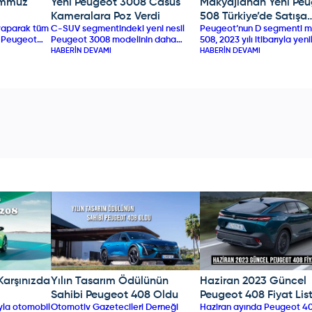
emmuz
Yeni Peugeot 3008 Casus
Makyajlanan Yeni Pe
PEUGEOT
PEUGEOT
Kameralara Poz Verdi
508 Türkiye’de Satışa
ş yaparak tüm
C-SUV segmentindeki yeni nesil
Peugeot’nun D segmenti m
Sunuldu
n Peugeot
Peugeot 3008 modelinin daha
508, 2023 yılı itibarıyla yen
a temmuz
keskin hatlara sahip olacağını
HABERIN DEVAMI
makyajlanmasının ardından
HABERIN DEVAMI
kiye
düşünüyoruz.
pazarındaki yeni kullanıcılar
lep azlığı
buluşmak için hazır.
mizde rekor
 Karşınızda
Yılın Tasarım Ödülünün
Haziran 2023 Güncel
PEUGEOT
PEUGEOT
Sahibi Peugeot 408 Oldu
Peugeot 408 Fiyat List
ıyla otomobil
Otomotiv Gazetecileri Derneği
Haziran ayında Peugeot 4