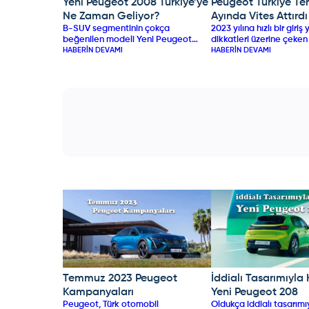
Yeni Peugeot 2008 Türkiye’ye
Peugeot Türkiye T
PEUGEOT
PEUGEOT
Ne Zaman Geliyor?
Ayında Vites Attırdı
B-SUV segmentinin çokça
2023 yılına hızlı bir giri
beğenilen modeli Yeni Peugeot
dikkatleri üzerine çeke
2008’in Türkiye satış tarihi belli oldu.
HABERIN DEVAMI
Türkiye, performansıyl
HABERIN DEVAMI
Hem Avrupa pazarının hem de
ayında vites attırdı. Tür
Türkiye pazarının B-SUV
otomotiv pazarındaki ta
segmentinde en çok tercih edilen
nedeniyle Peugeot ülke
otomobillerinden Peugeot 2008
kırmaya devam ediyor.
yepyeni tasarımıyla yakında
ülkemizde olacak.
Temmuz 2023 Peugeot
İddialı Tasarımıyla
PEUGEOT
PEUGEOT
Kampanyaları
Yeni Peugeot 208
Peugeot, Türk otomobil
Oldukça iddialı tasarım