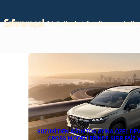
Sıfır Km
Karşılaştır
Satış Kampanyaları
Yor
SUZUKI’DEN AĞUSTOS AYINA ÖZEL DEV
CROSS MODELLERINDE SIFIR FAIZ 