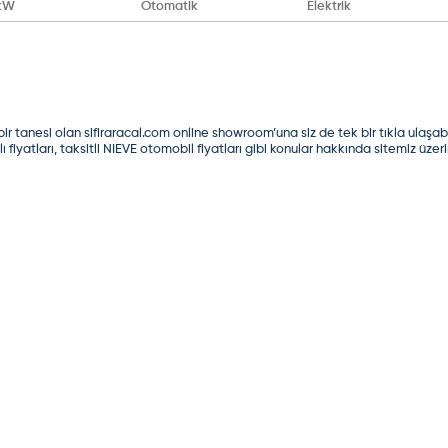
 kW
Otomatik
Elektrik
 tanesi olan sifiraracal.com online showroom’una siz de tek bir tıkla ulaşabili
ı fiyatları, taksitli NIEVE otomobil fiyatları gibi konular hakkında sitemiz üze