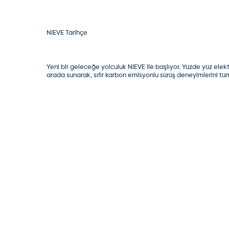
NIEVE Tarihçe
Yeni bir geleceğe yolculuk NIEVE ile başlıyor. Yüzde yüz elektr
arada sunarak, sıfır karbon emisyonlu sürüş deneyimlerini tüm o