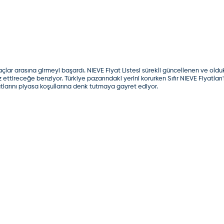
açlar arasına girmeyi başardı.
NIEVE Fiyat Listesi
sürekli güncellenen ve olduk
z ettireceğe benziyor. Türkiye pazarındaki yerini korurken
Sıfır NIEVE Fiyatları
yatlarını piyasa koşullarına denk tutmaya gayret ediyor.