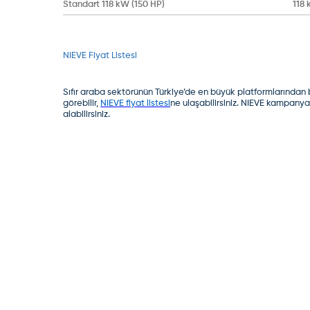
Standart 118 kW (150 HP)
118
NIEVE Fiyat Listesi
Sıfır araba sektörünün Türkiye’de en büyük platformlarından bir
görebilir,
NIEVE fiyat listesi
ne ulaşabilirsiniz. NIEVE kampanyal
alabilirsiniz.