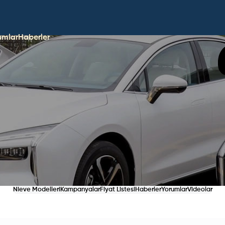
umlar
Haberler
Nieve Modelleri
Kampanyalar
Fiyat Listesi
Haberler
Yorumlar
Videolar