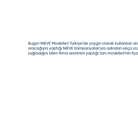
Bugün
NIEVE Modelleri
Türkiye'de yaygın olarak kullanılan ar
aracılığıyla yaptığı NIEVE Kampanyaları'yla adından sıkça sö
sağladığını bilen firma üretimini yaptığı tüm modelleri'nin fi