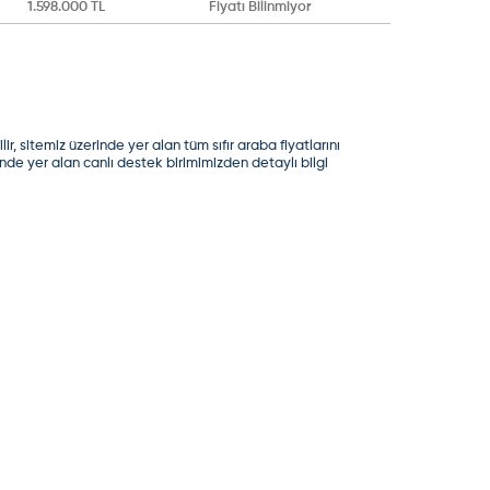
1.598.000 TL
Fiyatı Bilinmiyor
r, sitemiz üzerinde yer alan tüm sıfır araba fiyatlarını
rinde yer alan canlı destek birimimizden detaylı bilgi