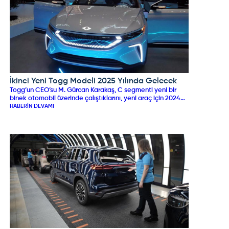
İkinci Yeni Togg Modeli 2025 Yılında Gelecek
TOGG
Togg’un CEO’su M. Gürcan Karakaş, C segmenti yeni bir
binek otomobil üzerinde çalıştıklarını, yeni araç için 2024
yılının sonuna doğru tasarımının tamamlanması, 2025 yılının
HABERIN DEVAMI
ilk aylarında ise kullanıcılarının beğenisine sunmayı
hedeflediklerini açıkladı.