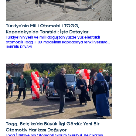
Türkiye'nin Milli Otomobili TOGG,
TOGG
Kapadokya'da Tanıtıldı: İşte Detaylar
Türkiye'nin yerli ve milli doğuştan yüzde yüz elektrikli
otomobili Togg T10X modelinin Kapadokya renkli versiyonu
ismini aldığı Nevşehir'in Ürgüp ilçesinde görücüye çıktı.
HABERIN DEVAMI
Togg, Belçika'da Büyük İlgi Gördü: Yeni Bir
TOGG
Otomotiv Harikası Doğuyor
Togg (Türkiye'nin Otomobil Girişim Gurubu), Belçika'nın