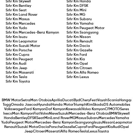
Sıfır Km
Skywell
Sıfır Km
Honda
Sıfır Km
Bentley
Sıfır Km
DFSK
Sıfır Km
Seat
Sıfır Km
Mini
Sıfır Km
Land Rover
Sıfır Km
MG
Sıfır Km
Maxus
Sıfır Km
Subaru
Sıfır Km
Mercedes
Sıfır Km
Yamaha
Sıfır Km
Yudo
Sıfır Km
Peugeot Motor
Sıfır Km
Mercedes-Benz Kamyon
Sıfır Km
Ssangyong
Sıfır Km
Isuzu
Sıfır Km
Nissan
Sıfır Km
Leapmotor
Sıfır Km
Renault
Sıfır Km
Suzuki Motor
Sıfır Km
Dacia
Sıfır Km
Porsche
Sıfır Km
Gazelle
Sıfır Km
Cupra
Sıfır Km
Ford
Sıfır Km
Peugeot
Sıfır Km
Kia
Sıfır Km
Audi
Sıfır Km
Opel
Sıfır Km
Jeep
Sıfır Km
Citroen
Sıfır Km
Maserati
Sıfır Km
Alfa Romeo
Sıfır Km
Tesla
Sıfır Km
Lexus
Sıfır Km
Toyota
BMW Motor
Setra
Man Otobüs
Aprilia
Ducati
Byd
Chery
Fest
Voyah
Scania
Hongqı
Togg
Omoda Jaecoo
Hyundai
Honda Motor
Triumph
Ktm
Skoda
DS Automobiles
Volkswagen
Ford Kamyon
Daf Kamyon
Kawasaki
Volvo Kamyon
CFMOTO
Seres
Iveco
Man Kamyon
Fiat
Volvo
Nieve
Suzuki
Mercedes-Benz Otobüs
BMW
Skywell
Honda
Bentley
DFSK
Seat
Mini
Land Rover
MG
Maxus
Subaru
Mercedes
Yamaha
Yudo
Peugeot Motor
Mercedes-Benz Kamyon
Ssangyong
Isuzu
Nissan
Leapmotor
Renault
Suzuki Motor
Dacia
Porsche
Gazelle
Cupra
Ford
Peugeot
Kia
Audi
Opel
Jeep
Citroen
Maserati
Alfa Romeo
Tesla
Lexus
Toyota