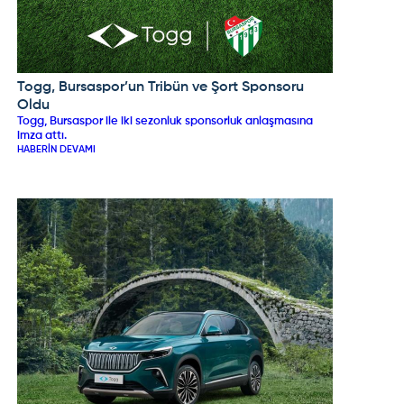
Togg, Bursaspor’un Tribün ve Şort Sponsoru
TOGG
Oldu
Togg, Bursaspor ile iki sezonluk sponsorluk anlaşmasına
imza attı.
HABERIN DEVAMI