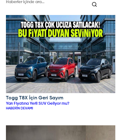
Togg T8X İçin Geri Sayım
TOGG
Yarı Fiyatına Yerli SUV Geliyor mu?
HABERIN DEVAMI