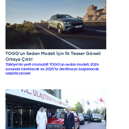
TOGG'un Sedan Modeli İçin İlk Teaser Görseli
TOGG
Ortaya Çıktı!
Türkiye’nin yerli otomobili TOGG’un sedan modeli, 2024
sonunda tanıtılacak ve 2025’te üretilmeye başlanacak.
HABERIN DEVAMI