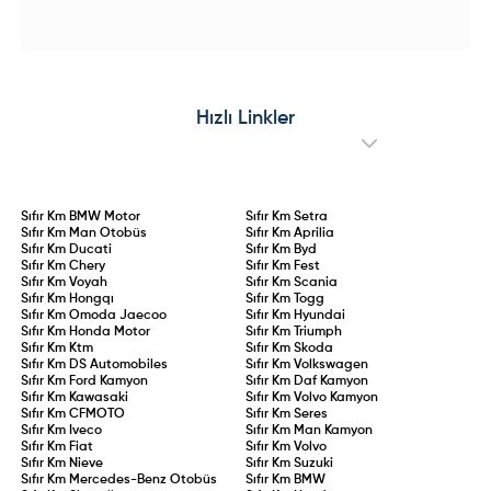
hedefliyor.
Değiştiriyor?
Oldu!
doğrudan ilgilendiren yasa
Musk'ın yıllık 250 bin adetlik satış
maddesiyle "aday sürücülük"
hedefine karşın 2025'i yalnızca 20
(stajyer ehliyet) statüsü ve ehliyet
bin bantlarında tamamlayan
iptal şartları doğrudan kanun
Cybertruck, satışlarındaki %48'lik
güvencesine bağlandı. İlk kez
çakılmayla pazarın en sert düşüş
ehliyet alan veya ehliyeti iptal
yaşayan elektrikli aracı oldu. Üst
edilip yeniden belge kazanan
üste yaşanan geri çağırma
sürücüler için 2 yıllık aday
operasyonları, kronik mekanik
Hızlı Linkler
sürücülük süresi kanunlaştı. 75
arızalar ve Ford Edsel’i
ceza puanının aşılması, 0,20
aratmayan performansıyla model
promil üzeri alkol kullanımı veya
adeta sınıfta kaldı.
kural ihlallerinin tekrarı
durumunda ehliyet doğrudan iptal
edilecek.
Sıfır Km
BMW Motor
Sıfır Km
Setra
Sıfır Km
Man Otobüs
Sıfır Km
Aprilia
Sıfır Km
Ducati
Sıfır Km
Byd
Sıfır Km
Chery
Sıfır Km
Fest
Sıfır Km
Voyah
Sıfır Km
Scania
Sıfır Km
Hongqı
Sıfır Km
Togg
Sıfır Km
Omoda Jaecoo
Sıfır Km
Hyundai
Sıfır Km
Honda Motor
Sıfır Km
Triumph
Sıfır Km
Ktm
Sıfır Km
Skoda
Sıfır Km
DS Automobiles
Sıfır Km
Volkswagen
Sıfır Km
Ford Kamyon
Sıfır Km
Daf Kamyon
Sıfır Km
Kawasaki
Sıfır Km
Volvo Kamyon
Sıfır Km
CFMOTO
Sıfır Km
Seres
Sıfır Km
Iveco
Sıfır Km
Man Kamyon
Sıfır Km
Fiat
Sıfır Km
Volvo
Sıfır Km
Nieve
Sıfır Km
Suzuki
Sıfır Km
Mercedes-Benz Otobüs
Sıfır Km
BMW