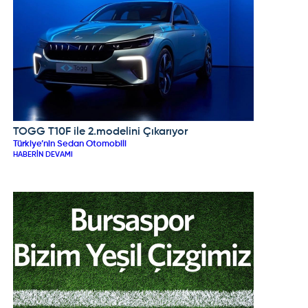
TOGG T10F ile 2.modelini Çıkarıyor
TOGG
Türkiye’nin Sedan Otomobili
HABERIN DEVAMI