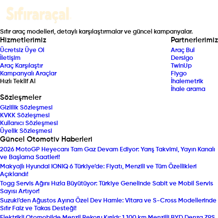
Sıfır araç modelleri, detaylı karşılaştırmalar ve güncel kampanyalar.
Hizmetlerimiz
Partnerlerimiz
Ücretsiz Üye Ol
Araç Bul
İletişim
Dersigo
Araç Karşılaştır
TwinUp
Kampanyalı Araçlar
Fiygo
Hızlı Teklif Al
İhalemetrik
İhale arama
Sözleşmeler
Gizlilik Sözleşmesi
KVKK Sözleşmesi
Kullanıcı Sözleşmesi
Üyelik Sözleşmesi
Güncel Otomotiv Haberleri
2026 MotoGP Heyecanı Tam Gaz Devam Ediyor: Yarış Takvimi, Yayın Kanalı
ve Başlama Saatleri!
Makyajlı Hyundai IONIQ 6 Türkiye’de: Fiyatı, Menzili ve Tüm Özellikleri
Açıklandı!
Togg Servis Ağını Hızla Büyütüyor: Türkiye Genelinde Sabit ve Mobil Servis
Sayısı Artıyor!
Suzuki’den Ağustos Ayına Özel Dev Hamle: Vitara ve S-Cross Modellerinde
Sıfır Faiz ve Takas Desteği!
Elektrikli Otomobilde Menzil Rekoru Kırıldı: 1.100 km Menzilli BYD Denza Z9S