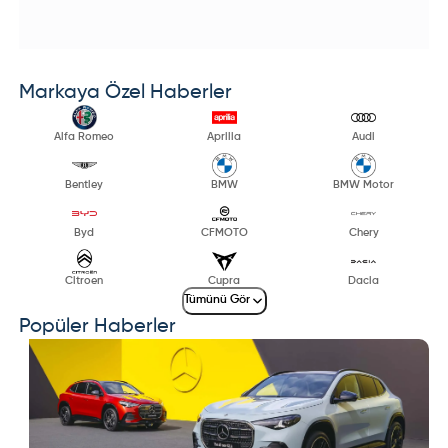
Markaya Özel Haberler
Alfa Romeo
Aprilia
Audi
Bentley
BMW
BMW Motor
Byd
CFMOTO
Chery
Citroen
Cupra
Dacia
Tümünü Gör
Popüler Haberler