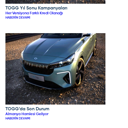
TOGG Yıl Sonu Kampanyaları
TOGG
Her Versiyona Farklı Kredi Olanağı
HABERIN DEVAMI
TOGG’da Son Durum
TOGG
Almanya Hamlesi Geliyor
HABERIN DEVAMI