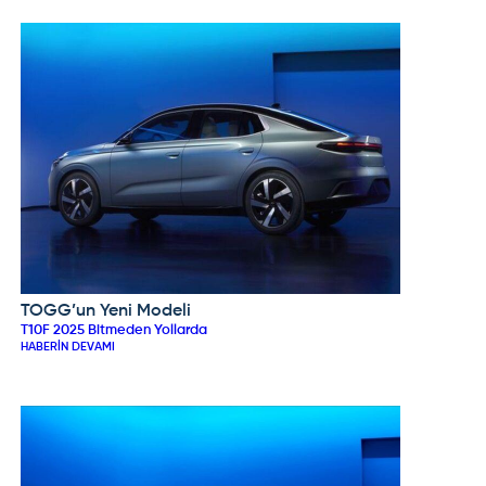
TOGG’un Yeni Modeli
TOGG
T10F 2025 Bitmeden Yollarda
HABERIN DEVAMI