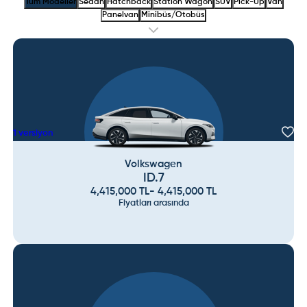
Tüm Modeller
Sedan
Hatchback
Station Wagon
SUV
Pick-Up
Van
Panelvan
Minibüs/Otobüs
1
versiyon
Volkswagen
ID.7
4,415,000
TL
-
4,415,000
TL
Fiyatları arasında