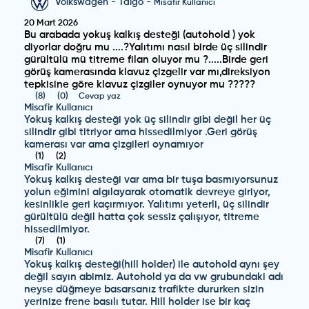
Volkswagen
-
Taigo
-
Misafir Kullanıcı
20 Mart 2026
Bu arabada yokuş kalkış desteği (autohold ) yok
diyorlar doğru mu ....?Yalıtımı nasıl birde üç silindir
gürültülü mü titreme filan oluyor mu ?.....Birde geri
görüş kamerasında klavuz çizgelir var mı,direksiyon
tepkisine göre klavuz çizgiler oynuyor mu ?????
(
8
)
(
0
)
Cevap yaz
Misafir Kullanıcı
Yokuş kalkış desteği yok üç silindir gibi değil her üç
silindir gibi titriyor ama hissedilmiyor .Geri görüş
kamerası var ama çizgileri oynamıyor
(
1
)
(
2
)
Misafir Kullanıcı
Yokuş kalkış desteği var ama bir tuşa basmıyorsunuz
yolun eğimini algılayarak otomatik devreye giriyor,
kesinlikle geri kaçırmıyor. Yalıtımı yeterli, üç silindir
gürültülü değil hatta çok sessiz çalışıyor, titreme
hissedilmiyor.
(
7
)
(
1
)
Misafir Kullanıcı
Yokuş kalkış desteği(hill holder) ile autohold aynı şey
değil sayın abimiz. Autohold ya da vw grubundaki adı
neyse düğmeye basarsanız trafikte dururken sizin
yerinize frene basılı tutar. Hill holder ise bir kaç