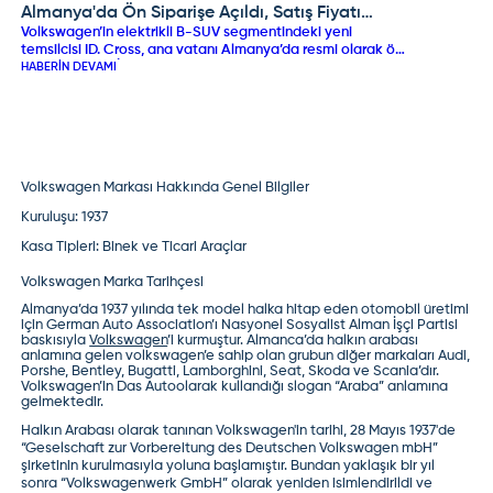
ka
Almanya'da Ön Siparişe Açıldı, Satış Fiyatı
taş
HAB
Volkswagen’in elektrikli B-SUV segmentindeki yeni
Netleşti!
uzm
temsilcisi ID. Cross, ana vatanı Almanya’da resmi olarak ön
bat
siparişe açıldı. İlk etapta 52 kWh bataryalı ve 427 km WLTP
HABERIN DEVAMI
tes
menziline sahip üst versiyonuyla 34.025 euro fiyat
alt
etiketiyle satışa sunulan model, teslimatlarına 2026
öne
sonbaharında başlayacak. 37 kWh bataryalı 28.000 euro
çev
seviyesindeki başlangıç versiyonunun ise önümüzdeki
hed
aylarda siparişe açılması planlanıyor.
Volkswagen Markası Hakkında Genel Bilgiler
Kuruluşu:
1937
Kasa Tipleri:
Binek ve Ticari Araçlar
Volkswagen Marka Tarihçesi
Almanya’da 1937 yılında tek model halka hitap eden otomobil üretimi
için German Auto Association’ı Nasyonel Sosyalist Alman İşçi Partisi
baskısıyla
Volkswagen
’i kurmuştur. Almanca’da halkın arabası
anlamına gelen volkswagen’e sahip olan grubun diğer markaları
Audi
,
Porshe
,
Bentley
,
Bugatti
,
Lamborghini
,
Seat
,
Skoda
ve
Scania
’dır.
Volkswagen
’in Das Autoolarak kullandığı slogan “Araba” anlamına
gelmektedir.
Halkın Arabası olarak tanınan
Volkswagen
'in tarihi, 28 Mayıs 1937'de
“Geselschaft zur Vorbereitung des Deutschen Volkswagen mbH”
şirketinin kurulmasıyla yoluna başlamıştır. Bundan yaklaşık bir yıl
sonra “Volkswagenwerk GmbH” olarak yeniden isimlendirildi ve