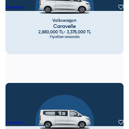
3
versiyon
Volkswagen
Caravelle
2,880,000
TL
-
3,375,000
TL
Fiyatları arasında
4
versiyon