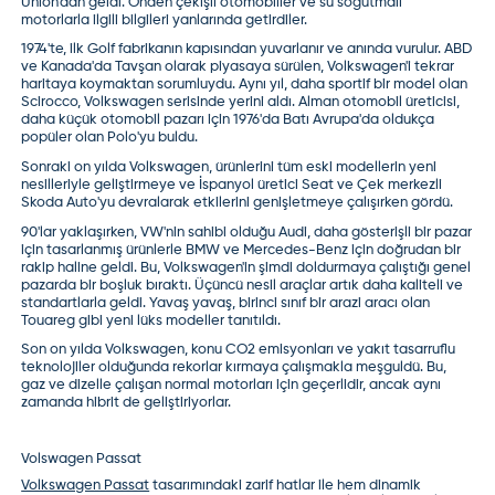
Union'dan geldi. Önden çekişli otomobiller ve su soğutmalı
motorlarla ilgili bilgileri yanlarında getirdiler.
1974'te, ilk Golf fabrikanın kapısından yuvarlanır ve anında vurulur. ABD
ve Kanada'da Tavşan olarak piyasaya sürülen, Volkswagen'i tekrar
haritaya koymaktan sorumluydu. Aynı yıl, daha sportif bir model olan
Scirocco, Volkswagen serisinde yerini aldı. Alman otomobil üreticisi,
daha küçük otomobil pazarı için 1976'da Batı Avrupa'da oldukça
popüler olan Polo'yu buldu.
Sonraki on yılda Volkswagen, ürünlerini tüm eski modellerin yeni
nesilleriyle geliştirmeye ve İspanyol üretici Seat ve Çek merkezli
Skoda Auto'yu devralarak etkilerini genişletmeye çalışırken gördü.
90'lar yaklaşırken, VW'nin sahibi olduğu Audi, daha gösterişli bir pazar
için tasarlanmış ürünlerle BMW ve Mercedes-Benz için doğrudan bir
rakip haline geldi. Bu, Volkswagen'in şimdi doldurmaya çalıştığı genel
pazarda bir boşluk bıraktı. Üçüncü nesil araçlar artık daha kaliteli ve
standartlarla geldi. Yavaş yavaş, birinci sınıf bir arazi aracı olan
Touareg gibi yeni lüks modeller tanıtıldı.
Son on yılda Volkswagen, konu CO2 emisyonları ve yakıt tasarruflu
teknolojiler olduğunda rekorlar kırmaya çalışmakla meşguldü. Bu,
gaz ve dizelle çalışan normal motorları için geçerlidir, ancak aynı
zamanda hibrit de geliştiriyorlar.
Volswagen Passat
Volkswagen Passat
tasarımındaki zarif hatlar ile hem dinamik