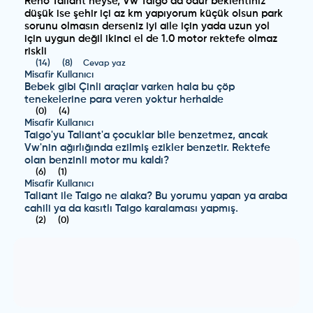
Reno Taliant neyse, Vw Taigo da odur beklentiniz
düşük ise şehir içi az km yapıyorum küçük olsun park
sorunu olmasın derseniz iyi aile için yada uzun yol
için uygun değil ikinci el de 1.0 motor rektefe olmaz
riskli
(
14
)
(
8
)
Cevap yaz
Misafir Kullanıcı
Bebek gibi Çinli araçlar varken hala bu çöp
tenekelerine para veren yoktur herhalde
(
0
)
(
4
)
Misafir Kullanıcı
Taigo'yu Taliant'a çocuklar bile benzetmez, ancak
Vw'nin ağırlığında ezilmiş ezikler benzetir. Rektefe
olan benzinli motor mu kaldı?
(
6
)
(
1
)
Misafir Kullanıcı
Taliant ile Taigo ne alaka? Bu yorumu yapan ya araba
cahili ya da kasıtlı Taigo karalaması yapmış.
(
2
)
(
0
)