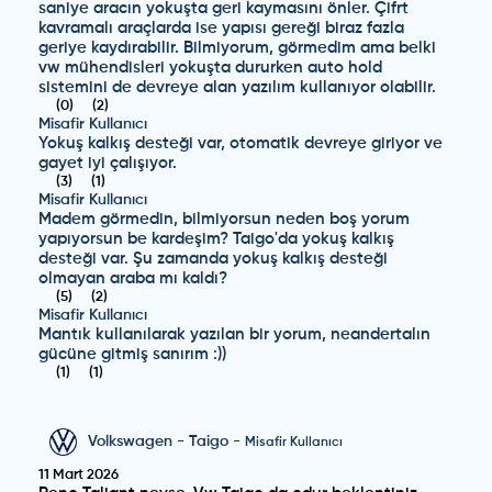
saniye aracın yokuşta geri kaymasını önler. Çifrt
kavramalı araçlarda ise yapısı gereği biraz fazla
geriye kaydırabilir. Bilmiyorum, görmedim ama belki
vw mühendisleri yokuşta dururken auto hold
sistemini de devreye alan yazılım kullanıyor olabilir.
(
0
)
(
2
)
Misafir Kullanıcı
Yokuş kalkış desteği var, otomatik devreye giriyor ve
gayet iyi çalışıyor.
(
3
)
(
1
)
Misafir Kullanıcı
Madem görmedin, bilmiyorsun neden boş yorum
yapıyorsun be kardeşim? Taigo'da yokuş kalkış
desteği var. Şu zamanda yokuş kalkış desteği
olmayan araba mı kaldı?
(
5
)
(
2
)
Misafir Kullanıcı
Mantık kullanılarak yazılan bir yorum, neandertalın
gücüne gitmiş sanırım :))
(
1
)
(
1
)
Volkswagen
-
Taigo
-
Misafir Kullanıcı
11 Mart 2026