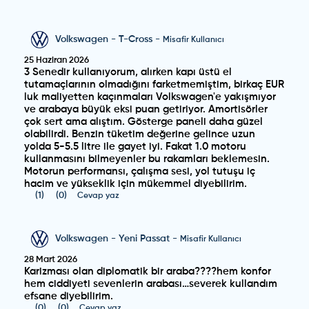
Volkswagen
-
T-Cross
-
Misafir Kullanıcı
25 Haziran 2026
3 Senedir kullanıyorum, alırken kapı üstü el
tutamaçlarının olmadığını farketmemiştim, birkaç EUR
luk maliyetten kaçınmaları Volkswagen'e yakışmıyor
ve arabaya büyük eksi puan getiriyor. Amortisörler
çok sert ama alıştım. Gösterge paneli daha güzel
olabilirdi. Benzin tüketim değerine gelince uzun
yolda 5-5.5 litre ile gayet iyi. Fakat 1.0 motoru
kullanmasını bilmeyenler bu rakamları beklemesin.
Motorun performansı, çalışma sesi, yol tutuşu iç
hacim ve yükseklik için mükemmel diyebilirim.
(
1
)
(
0
)
Cevap yaz
Volkswagen
-
Yeni Passat
-
Misafir Kullanıcı
28 Mart 2026
Karizması olan diplomatik bir araba????hem konfor
hem ciddiyeti sevenlerin arabası…severek kullandım
efsane diyebilirim.
(
0
)
(
0
)
Cevap yaz