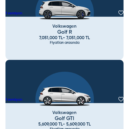
1
versiyon
Volkswagen
Golf R
7,051,000
TL
-
7,051,000
TL
Fiyatları arasında
1
versiyon
Volkswagen
Golf GTI
5,609,000
TL
-
5,609,000
TL