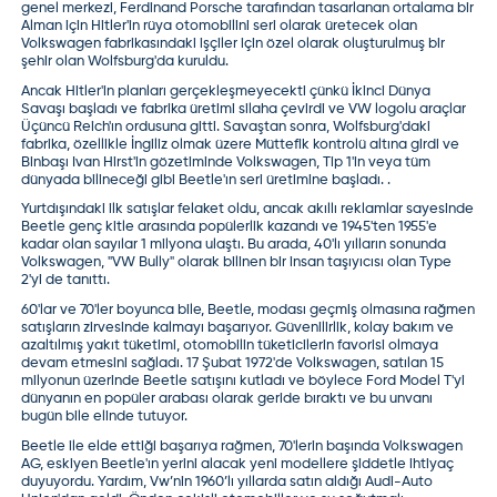
genel merkezi, Ferdinand Porsche tarafından tasarlanan ortalama bir
Alman için Hitler'in rüya otomobilini seri olarak üretecek olan
Volkswagen fabrikasındaki işçiler için özel olarak oluşturulmuş bir
şehir olan Wolfsburg'da kuruldu.
Ancak Hitler'in planları gerçekleşmeyecekti çünkü İkinci Dünya
Savaşı başladı ve fabrika üretimi silaha çevirdi ve VW logolu araçlar
Üçüncü Reich'ın ordusuna gitti. Savaştan sonra, Wolfsburg'daki
fabrika, özellikle İngiliz olmak üzere Müttefik kontrolü altına girdi ve
Binbaşı Ivan Hirst'in gözetiminde Volkswagen, Tip 1'in veya tüm
dünyada bilineceği gibi Beetle'ın seri üretimine başladı. .
Yurtdışındaki ilk satışlar felaket oldu, ancak akıllı reklamlar sayesinde
Beetle genç kitle arasında popülerlik kazandı ve 1945'ten 1955'e
kadar olan sayılar 1 milyona ulaştı. Bu arada, 40'lı yılların sonunda
Volkswagen, "VW Bully" olarak bilinen bir insan taşıyıcısı olan Type
2'yi de tanıttı.
60'lar ve 70'ler boyunca bile, Beetle, modası geçmiş olmasına rağmen
satışların zirvesinde kalmayı başarıyor. Güvenilirlik, kolay bakım ve
azaltılmış yakıt tüketimi, otomobilin tüketicilerin favorisi olmaya
devam etmesini sağladı. 17 Şubat 1972'de Volkswagen, satılan 15
milyonun üzerinde Beetle satışını kutladı ve böylece Ford Model T'yi
dünyanın en popüler arabası olarak geride bıraktı ve bu unvanı
bugün bile elinde tutuyor.
Beetle ile elde ettiği başarıya rağmen, 70'lerin başında Volkswagen
AG, eskiyen Beetle'ın yerini alacak yeni modellere şiddetle ihtiyaç
duyuyordu. Yardım, Vw’nin 1960’lı yıllarda satın aldığı Audi-Auto