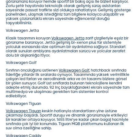
görünümünü koruyor hemde sportif bir bakış açısı ile bizleri karşılıyor.
Zorlu şehir hayatında teknolojik olarak gelişmiş sürüş asistanları
sayesinde
passat
trafikte sizi oldukça rahatlatıyor. Gelişmiş gösterge
panelinden, ulaşmak istediğiniz tüm bilgilere kolayca ulaşabilir ve
yüksek çözünürlüklü ekranı sayesinde eğlencenizi doruğa
taşıyabilirsiniz.
Volkswagen Jetta
Klasik tasarımını koruyan
Volkswagen Jetta
zarif çizgileriyle eşsiz bir
görünüme bürünüyor.
Jetta
gelişmiş bi-xenon plus far sistemiyle
yolculuk esnasında size optimum bir aydınlatma sağlıyor. Standart
olarak sunulan ambiyans aydınlatmaları sürücü ve yolcular zerafet
dolu bir alışkanlığa itiyor.
Volkswagen Golf
Sınıfının öncülüğünü üstlenen
Volkswagen Golf
,
hatchback
sınıfında
liderliğe yıllardır ilk sıralarda oynuyor. Tasarımında yüksek verimlilikle
çalışan led farları ve aerodinamik arka ve ön tasarımı bizlere görsel
bir şölen sunuyor.
Golf
üst sınıflarda bulunan teknolojilere kendini
adepte etmiş durumda. 9.2 inç büyüklüğündeki ekranı sayesinde tüm
multimedya ve ulaşılması gerekilen tüm sistemler kontrol
edilebiliyor.
Volkswagen Tiguan
Volkswagen Tiguan
keskin hatlarıyla standartların yine üstüne
çıkarmayı başardı.
Sportif
duruşu ve dinamik görünümüyle etkileyici
bir karakter ortaya koyuyor. 1655 litre’ye kadar çıkan bagaj hacmiyle
sınıfında çok iyi bir konumda.
Tiguan MQB
platformunu kullanan ilk
suv
olma özelliğine sahip.
Volkswagen Caddy