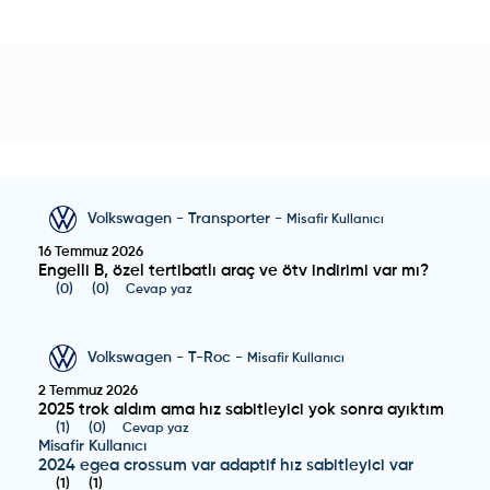
Volkswagen
-
Transporter
-
Misafir Kullanıcı
16 Temmuz 2026
Engelli B, özel tertibatlı araç ve ötv indirimi var mı?
(
0
)
(
0
)
Cevap yaz
Volkswagen
-
T-Roc
-
Misafir Kullanıcı
2 Temmuz 2026
2025 trok aldım ama hız sabitleyici yok sonra ayıktım
(
1
)
(
0
)
Cevap yaz
Misafir Kullanıcı
2024 egea crossum var adaptif hız sabitleyici var
(
1
)
(
1
)