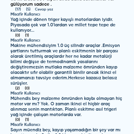
gülüyorum sadece .
(
17
)
(
5
)
Cevap yaz
Misafir Kullanıcı
Yağ içinde dönen triger kayışlı motorlardan iyidir.
Piyasada çok var 1.0'lardan ve millet tepe tepe de
kullanıyor...
(
0
)
(
1
)
Misafir Kullanıcı
Makine mühendisiyim 1.0 üç silindir araçlar .Emisyon
şartlarını tutturmak ve planlı eskitmenin bir parçası
olarak üretilmiş araçlardır her ne kadar metalürji
bilimi değişse de termodinamik yasalarını
değiştiremezsin mutlaka malzeme ömründen kayıp
olacaktır sıfır olabilir garantili binilir ancak ikinci el
almamanızı tavsiye ederim.Herkese kazasız belasız
sürüşler.
(
2
)
(
0
)
Misafir Kullanıcı
Mühendis bey malzeme ömründen kaybı olmayan hiç
motor var mı? Yok. O zaman ikinci el hiçbir araç
alınmaz senin mantıktan. Planlı eskitme asıl trigeri
yağ içinde çalışan motorlarda var.
(
0
)
(
1
)
Misafir Kullanıcı
Sayın müendiz bey, kayıp yaşamadığın bir şey var mı