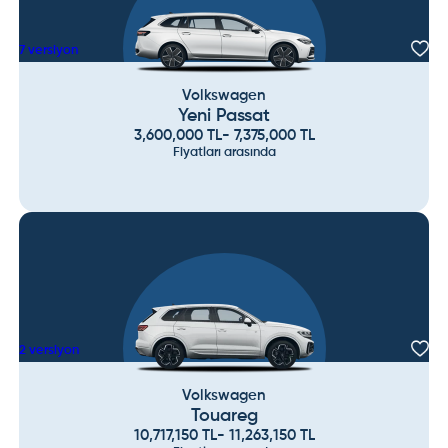
7
versiyon
Volkswagen
Yeni Passat
3,600,000
TL
-
7,375,000
TL
Fiyatları arasında
2
versiyon
Volkswagen
Touareg
10,717,150
TL
-
11,263,150
TL