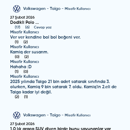
Volkswagen
-
Taigo
-
Misafir Kullanıcı
27 Şubat 2026
Dodikli Polo ...
(
17
)
(
6
)
Cevap yaz
Misafir Kullanıcı
Ver ver kendine bol bol beğeni ver.
(
1
)
(
2
)
Misafir Kullanıcı
Kamiq der susarım.
(
0
)
(
2
)
Misafir Kullanıcı
Hahaha :D
(
1
)
(
0
)
Misafir Kullanıcı
2025 yılında Taigo 21 bin adet satarak sınıfında 3.
olurken, Kamiq 9 bin satarak 7. oldu. Kamiq'in 2.eli de
Taigo kadar iyi değil.
(
2
)
(
1
)
Volkswagen
-
Taigo
-
Misafir Kullanıcı
27 Şubat 2026
1.0 lık araca SUV diyen birde bunu savunanlar var