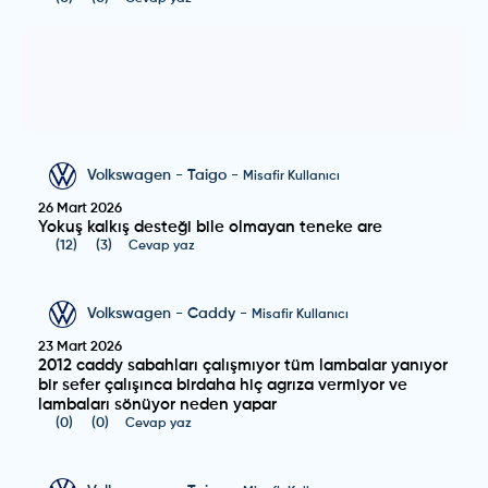
Volkswagen
-
Taigo
-
Misafir Kullanıcı
26 Mart 2026
Yokuş kalkış desteği bile olmayan teneke are
(
12
)
(
3
)
Cevap yaz
Volkswagen
-
Caddy
-
Misafir Kullanıcı
23 Mart 2026
2012 caddy sabahları çalışmıyor tüm lambalar yanıyor
bir sefer çalışınca birdaha hiç agrıza vermiyor ve
lambaları sönüyor neden yapar
(
0
)
(
0
)
Cevap yaz