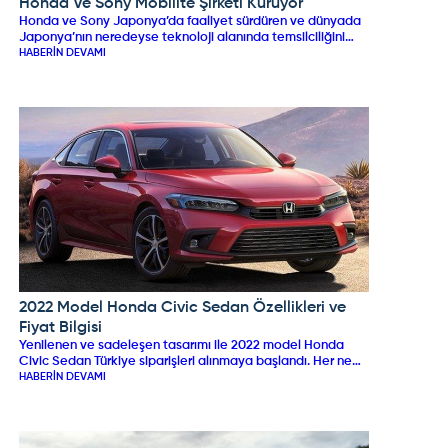
Honda Ve Sony Mobilite Şirketi Kuruyor
HONDA
Honda ve Sony Japonya’da faaliyet sürdüren ve dünyada
Japonya’nın neredeyse teknoloji alanında temsilciliğini
yapan iki şirkettir. Bu şirketler sahip oldukları imkanı bir
HABERIN DEVAMI
araya getirerek daha da geliştirmek ve ortaya yeni
projeler çıkarmak için iş birliği yapıyor.
2022 Model Honda Civic Sedan Özellikleri ve
HONDA
Fiyat Bilgisi
Yenilenen ve sadeleşen tasarımı ile 2022 model Honda
Civic Sedan Türkiye siparişleri alınmaya başlandı. Her ne
kadar 2022 yılının Ekim ayından önce yollara düşmez gibi
HABERIN DEVAMI
görünse de bazı bayiler fiyat listesi yayınladı.