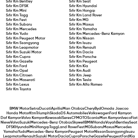
Sıfır Km
Bentley
Sıfır Km
Seat
Sıfır Km
DFSK
Sıfır Km
Hyundai
Sıfır Km
Mini
Sıfır Km
Hongqı
Sıfır Km
Togg
Sıfır Km
Land Rover
Sıfır Km
Fest
Sıfır Km
MG
Sıfır Km
Subaru
Sıfır Km
Maxus
Sıfır Km
Mercedes
Sıfır Km
Yamaha
Sıfır Km
Yudo
Sıfır Km
Mercedes-Benz Kamyon
Sıfır Km
Peugeot Motor
Sıfır Km
Nissan
Sıfır Km
Ssangyong
Sıfır Km
Isuzu
Sıfır Km
Leapmotor
Sıfır Km
Renault
Sıfır Km
Suzuki Motor
Sıfır Km
Dacia
Sıfır Km
Cupra
Sıfır Km
Porsche
Sıfır Km
Gazelle
Sıfır Km
Peugeot
Sıfır Km
Ford
Sıfır Km
Kia
Sıfır Km
Opel
Sıfır Km
Audi
Sıfır Km
Citroen
Sıfır Km
Jeep
Sıfır Km
Maserati
Sıfır Km
Tesla
Sıfır Km
Lexus
Sıfır Km
Alfa Romeo
Sıfır Km
Toyota
BMW Motor
Setra
Ducati
Aprilia
Man Otobüs
Chery
Byd
Omoda Jaecoo
Honda Motor
Ktm
Triumph
Skoda
DS Automobiles
Volkswagen
Ford Kamyon
Daf Kamyon
Volvo Kamyon
Kawasaki
Seres
CFMOTO
Scania
Man Kamyon
Iveco
Fiat
Nieve
Volvo
Suzuki
Mercedes-Benz Otobüs
Skywell
BMW
Honda
Voyah
Bentley
Seat
DFSK
Hyundai
Mini
Hongqı
Togg
Land Rover
Fest
MG
Subaru
Maxus
Mercedes
Yamaha
Yudo
Mercedes-Benz Kamyon
Peugeot Motor
Nissan
Ssangyong
Isuzu
Leapmotor
Renault
Suzuki Motor
Dacia
Cupra
Porsche
Gazelle
Peugeot
Ford
Kia