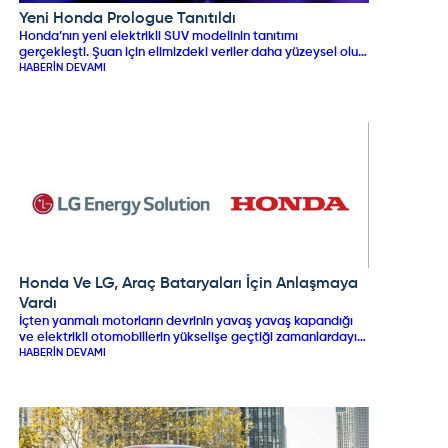
Yeni Honda Prologue Tanıtıldı
HONDA
Honda’nın yeni elektrikli SUV modelinin tanıtımı
gerçekleşti. Şuan için elimizdeki veriler daha yüzeysel olup
ilerleyen günlerde daha ayrıntılı bilgilere sahip olma
HABERIN DEVAMI
imkanımız olacaktır. Honda’nın % 100 elektrikli SUV modeli
olan Prologue, kullanıcıları etkileyecek özelliklere sahip.
Honda Ve LG, Araç Bataryaları İçin Anlaşmaya
HONDA
Vardı
İçten yanmalı motorların devrinin yavaş yavaş kapandığı
ve elektrikli otomobillerin yükselişe geçtiği zamanlardayız.
Birçok marka belli bir yıla kadar elektrikli otomobillere
HABERIN DEVAMI
geçiş dönüşümlerini kısa sürede gerçekleştireceğini
duyurdu.