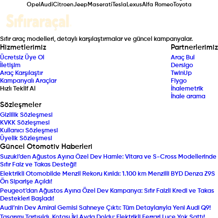
Opel
Audi
Citroen
Jeep
Maserati
Tesla
Lexus
Alfa Romeo
Toyota
Sıfır araç modelleri, detaylı karşılaştırmalar ve güncel kampanyalar.
Hizmetlerimiz
Partnerlerimiz
Ücretsiz Üye Ol
Araç Bul
İletişim
Dersigo
Araç Karşılaştır
TwinUp
Kampanyalı Araçlar
Fiygo
Hızlı Teklif Al
İhalemetrik
İhale arama
Sözleşmeler
Gizlilik Sözleşmesi
KVKK Sözleşmesi
Kullanıcı Sözleşmesi
Üyelik Sözleşmesi
Güncel Otomotiv Haberleri
Suzuki’den Ağustos Ayına Özel Dev Hamle: Vitara ve S-Cross Modellerinde
Sıfır Faiz ve Takas Desteği!
Elektrikli Otomobilde Menzil Rekoru Kırıldı: 1.100 km Menzilli BYD Denza Z9S
Ön Siparişe Açıldı!
Peugeot’dan Ağustos Ayına Özel Dev Kampanya: Sıfır Faizli Kredi ve Takas
Destekleri Başladı!
Audi’nin Dev Amiral Gemisi Sahneye Çıktı: Tüm Detaylarıyla Yeni Audi Q9!
Tasarımı Tartışıldı, Kotası İki Ayda Doldu: Elektrikli Ferrari Luce Yok Sattı!