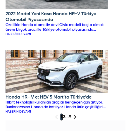
2022 Model Yeni Kasa Honda HR-V Türkiye
HONDA
Otomobil Piyasasında
Özellikle Honda otomotiv devi Cİvic modeli başta olmak
üzere birçok aracı ile Türkiye otomobil piyasasında
kendisine uzun zamandır yer edinmişti. Bu zamana kadar
HABERIN DEVAMI
Türkiye otomobil piyasasında satışa sunulan
Honda HR- V e: HEV 5 Mart’ta Türkiye’de
HONDA
Hibrit teknolojisi kullanılan araçlar her geçen gün artıyor.
Bunlar arasına Honda da katılıyor. Honda ürün çeşitliliğini
gittikçe artırıyor. Elektrikli dönüşümü ve sıfır karbon
HABERIN DEVAMI
emisyonunu hedefleyen otomobil firmalarının başında
1
2
...
9
geliyor.