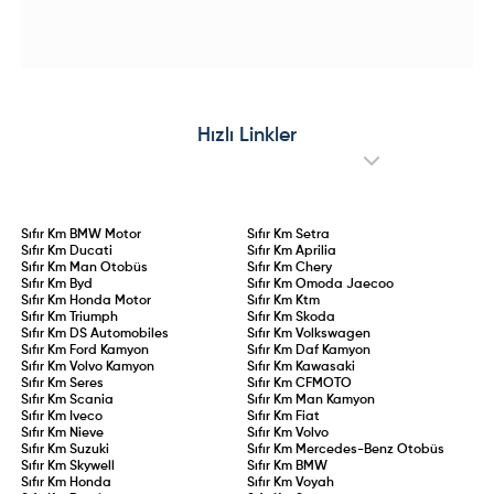
Hazırlanıyor!
adeta sınıfta kaldı.
merkezli EV conversion uzmanı
ve özel jant detaylarıyla dikkat
ROEV iş birliğiyle geliştirilen ve
çeken özel seri; iç mekanda
tamamen elektrikli bataryalı güç
"Urban Blue" teması, Advanced
ünitesine kavuşan e-Amarok
Comfort® koltuklar ve yenilikçi
prototype testleri sürdürülüyor.
C-Zen lounge kokpitiyle konforu
Çift motorlu dört tekerlekten çekiş
ön plana çıkarıyor. 145 HP hibrit
altyapısı, yüksek batarya
ve 83 kW elektrikli motor
kapasitesi ve hızlı şarj desteğiyle
seçenekleriyle sunulan Collection
öne çıkacak olan elektrikli
serisi, stil ve pratikliği bir arada
Hızlı Linkler
Amarok’un, madencilik, filolar ve
arayan sürücülere hitap ediyor.
çevreci pikap tutkunları için
küresel pazarlara sunulması
hedefleniyor.
Sıfır Km
BMW Motor
Sıfır Km
Setra
Sıfır Km
Ducati
Sıfır Km
Aprilia
Sıfır Km
Man Otobüs
Sıfır Km
Chery
Sıfır Km
Byd
Sıfır Km
Omoda Jaecoo
Sıfır Km
Honda Motor
Sıfır Km
Ktm
Sıfır Km
Triumph
Sıfır Km
Skoda
Sıfır Km
DS Automobiles
Sıfır Km
Volkswagen
Sıfır Km
Ford Kamyon
Sıfır Km
Daf Kamyon
Sıfır Km
Volvo Kamyon
Sıfır Km
Kawasaki
Sıfır Km
Seres
Sıfır Km
CFMOTO
Sıfır Km
Scania
Sıfır Km
Man Kamyon
Sıfır Km
Iveco
Sıfır Km
Fiat
Sıfır Km
Nieve
Sıfır Km
Volvo
Sıfır Km
Suzuki
Sıfır Km
Mercedes-Benz Otobüs
Sıfır Km
Skywell
Sıfır Km
BMW
Sıfır Km
Honda
Sıfır Km
Voyah