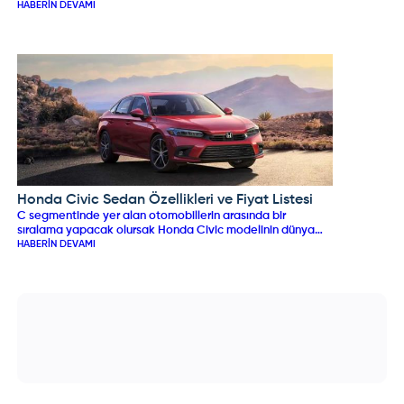
de otoriteleri heyecanlandırıyor.
HABERIN DEVAMI
Honda Civic Sedan Özellikleri ve Fiyat Listesi
HONDA
C segmentinde yer alan otomobillerin arasında bir
sıralama yapacak olursak Honda Civic modelinin dünya
genelinde en çok tercih edilen ilk 3 model arasında yer
HABERIN DEVAMI
alıyor.