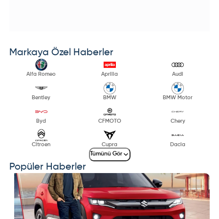
Markaya Özel Haberler
Alfa Romeo
Aprilia
Audi
Bentley
BMW
BMW Motor
Byd
CFMOTO
Chery
Citroen
Cupra
Dacia
Tümünü Gör
Popüler Haberler