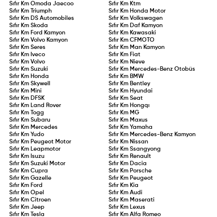
Sıfır Km
Omoda Jaecoo
Sıfır Km
Ktm
Sıfır Km
Triumph
Sıfır Km
Honda Motor
Sıfır Km
DS Automobiles
Sıfır Km
Volkswagen
Sıfır Km
Skoda
Sıfır Km
Daf Kamyon
Sıfır Km
Ford Kamyon
Sıfır Km
Kawasaki
Sıfır Km
Volvo Kamyon
Sıfır Km
CFMOTO
Sıfır Km
Seres
Sıfır Km
Man Kamyon
Sıfır Km
Iveco
Sıfır Km
Fiat
Sıfır Km
Volvo
Sıfır Km
Nieve
Sıfır Km
Suzuki
Sıfır Km
Mercedes-Benz Otobüs
Sıfır Km
Honda
Sıfır Km
BMW
Sıfır Km
Skywell
Sıfır Km
Bentley
Sıfır Km
Mini
Sıfır Km
Hyundai
Sıfır Km
DFSK
Sıfır Km
Seat
Sıfır Km
Land Rover
Sıfır Km
Hongqı
Sıfır Km
Togg
Sıfır Km
MG
Sıfır Km
Subaru
Sıfır Km
Maxus
Sıfır Km
Mercedes
Sıfır Km
Yamaha
Sıfır Km
Yudo
Sıfır Km
Mercedes-Benz Kamyon
Sıfır Km
Peugeot Motor
Sıfır Km
Nissan
Sıfır Km
Leapmotor
Sıfır Km
Ssangyong
Sıfır Km
Isuzu
Sıfır Km
Renault
Sıfır Km
Suzuki Motor
Sıfır Km
Dacia
Sıfır Km
Cupra
Sıfır Km
Porsche
Sıfır Km
Gazelle
Sıfır Km
Peugeot
Sıfır Km
Ford
Sıfır Km
Kia
Sıfır Km
Opel
Sıfır Km
Audi
Sıfır Km
Citroen
Sıfır Km
Maserati
Sıfır Km
Jeep
Sıfır Km
Lexus
Sıfır Km
Tesla
Sıfır Km
Alfa Romeo