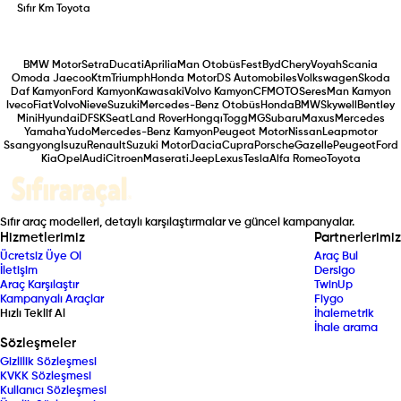
Sıfır Km
Toyota
BMW Motor
Setra
Ducati
Aprilia
Man Otobüs
Fest
Byd
Chery
Voyah
Scania
Omoda Jaecoo
Ktm
Triumph
Honda Motor
DS Automobiles
Volkswagen
Skoda
Daf Kamyon
Ford Kamyon
Kawasaki
Volvo Kamyon
CFMOTO
Seres
Man Kamyon
Iveco
Fiat
Volvo
Nieve
Suzuki
Mercedes-Benz Otobüs
Honda
BMW
Skywell
Bentley
Mini
Hyundai
DFSK
Seat
Land Rover
Hongqı
Togg
MG
Subaru
Maxus
Mercedes
Yamaha
Yudo
Mercedes-Benz Kamyon
Peugeot Motor
Nissan
Leapmotor
Ssangyong
Isuzu
Renault
Suzuki Motor
Dacia
Cupra
Porsche
Gazelle
Peugeot
Ford
Kia
Opel
Audi
Citroen
Maserati
Jeep
Lexus
Tesla
Alfa Romeo
Toyota
Sıfır araç modelleri, detaylı karşılaştırmalar ve güncel kampanyalar.
Hizmetlerimiz
Partnerlerimiz
Ücretsiz Üye Ol
Araç Bul
İletişim
Dersigo
Araç Karşılaştır
TwinUp
Kampanyalı Araçlar
Fiygo
Hızlı Teklif Al
İhalemetrik
İhale arama
Sözleşmeler
Gizlilik Sözleşmesi
KVKK Sözleşmesi
Kullanıcı Sözleşmesi