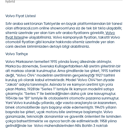
hybrid
Volvo
Fiyat Listesi
Sıfır araba sektörünün Türkiye’de en büyük platformlarından bir tanesi
olan sifiraracal.com online showroom’una siz de tek bir tıkla ulaşabilir,
sitemiz üzerinde yer alan tüm sıfır araba fiyatlarını görebilir,
Volvo
fiyat listesi
ne ulaşabilirsiniz. Volvo kampanyalı fiyatları, taksitli Volvo
otomobil fiyatları gibi konular hakkında sitemiz üzerinde yer alan
canlı destek birimimizden detaylı bilgi alabilirsiniz.
Volvo Tarihçe
Volvo Markasının temelleri 1915 yılında İsveç ülkesinde atılmıştır.
Marka bu dönemde, Svenska Kullagerfabriken AB üretim şirketinin bir
alt markası olarak kurulmuştur. Ama şimdilerde ise şirket, 1915 tarihini
değil, ''Volvo ÖV4'' modelinin üretilminin gerçekleştiği 1927 tarihini
kuruluş yılı olarak kabul etmektedir. Model 'Volvo ÖV4’'ten ziyade
''Jakob'' adıyla tanınmıştır. Aslında tır ve kamyon üretimi için yola
çıkan Marka, 1928’de ''Series 1'' ismiyle ilk kamyon modelini satışa
çıkarmıştır. ''Series 1'' ile beklediğinden daha çok üne kavuşmuştur.
1934’de ise ''B1'' ismiyle ilk otobüslerini otomotiv pazarına sunmuştur.
Yani Volvo kurulduğu yıllarda, ağır vasıta araçlarıyla ün kazanırken,
binek otomobillerde aynı başarıyı elde edememiştir. 1940'lı yılların
başında ise şirket, uçak motoru bile üretmeye başlamıştır. Volvo
günümüzde, teknolojik donanımlar ve güvenlik önlemleri ile isminden
çokça bahsettirmekte ve ayrıca tercih de edilmektedir. 1958 yılına
gelindiğinde ise Volvo mühendislerinden Nils Bohlin 3 noktalı