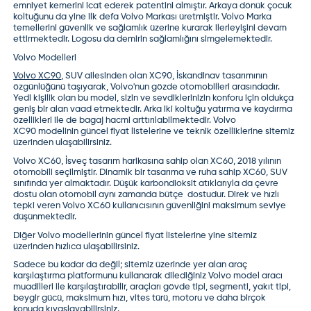
emniyet kemerini icat ederek patentini almıştır. Arkaya dönük çocuk
koltuğunu da yine ilk defa Volvo Markası üretmiştir. Volvo Marka
temellerini güvenlik ve sağlamlık üzerine kurarak ilerleyişini devam
ettirmektedir. Logosu da demirin sağlamlığını simgelemektedir.
Volvo Modelleri
Volvo XC90
,
SUV ailesinden olan XC90, İskandinav tasarımının
özgünlüğünü taşıyarak, Volvo'nun gözde otomobilleri arasındadır.
Yedi kişilik olan bu model, sizin ve sevdiklerinizin konforu için oldukça
geniş bir alan vaad etmektedir. Arka iki koltuğu yatırma ve kaydırma
özellikleri ile de bagaj hacmi arttırılabilmektedir.
Volvo
XC90
modelinin güncel fiyat listelerine ve teknik özelliklerine sitemiz
üzerinden ulaşabilirsiniz.
Volvo XC60
, İsveç tasarım harikasına sahip olan XC60, 2018 yılının
otomobili seçilmiştir. Dinamik bir tasarıma ve ruha sahip XC60, SUV
sınıfında yer almaktadır. Düşük karbondioksit atıklarıyla da çevre
dostu olan otomobil aynı zamanda bütçe dostudur. Direk ve hızlı
tepki veren Volvo XC60 kullanıcısının güvenliğini maksimum seviye
düşünmektedir.
Diğer Volvo modellerinin güncel fiyat listelerine yine sitemiz
üzerinden hızlıca ulaşabilirsiniz.
Sadece bu kadar da değil; sitemiz üzerinde yer alan
araç
karşılaştırma
platformunu kullanarak dilediğiniz Volvo model aracı
muadilleri ile karşılaştırabilir, araçları gövde tipi, segmenti, yakıt tipi,
beygir gücü, maksimum hızı, vites türü, motoru ve daha birçok
konuda kıyaslayabilirsiniz.