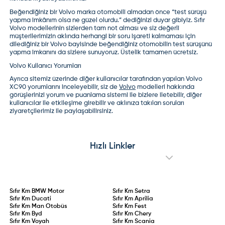
Beğendiğiniz bir Volvo marka otomobili almadan önce “test sürüşü
yapma imkânım olsa ne güzel olurdu.” dediğinizi duyar gibiyiz. Sıfır
Volvo modellerinin sizlerden tam not alması ve siz değerli
müşterilerimizin aklında herhangi bir soru işareti kalmaması için
dilediğiniz bir Volvo bayisinde beğendiğiniz otomobilin test sürüşünü
yapma imkanını da sizlere sunuyoruz. Üstelik tamamen ücretsiz.
Volvo Kullanıcı Yorumları
Ayrıca sitemiz üzerinde diğer kullanıcılar tarafından yapılan
Volvo
XC90 yorumları
nı inceleyebilir, siz de
Volvo
modelleri hakkında
görüşlerinizi yorum ve puanlama sistemi ile bizlere iletebilir, diğer
kullanıcılar ile etkileşime girebilir ve aklınıza takılan soruları
ziyaretçilerimiz ile paylaşabilirsiniz.
Hızlı Linkler
Sıfır Km
BMW Motor
Sıfır Km
Setra
Sıfır Km
Ducati
Sıfır Km
Aprilia
Sıfır Km
Man Otobüs
Sıfır Km
Fest
Sıfır Km
Byd
Sıfır Km
Chery
Sıfır Km
Voyah
Sıfır Km
Scania