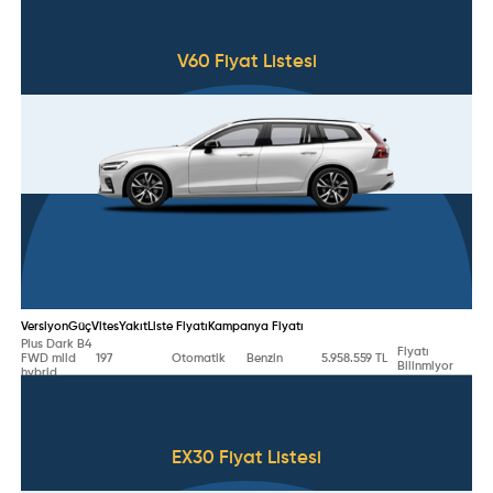
V60
Fiyat Listesi
Versiyon
Güç
Vites
Yakıt
Liste Fiyatı
Kampanya Fiyatı
Plus Dark B4
Fiyatı
FWD mild
197
Otomatik
Benzin
5.958.559 TL
Bilinmiyor
hybrid
EX30
Fiyat Listesi