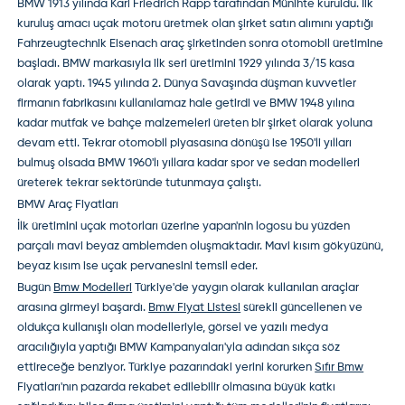
BMW
1913 yılında Karl Friedrich Rapp tarafından Münihte kuruldu. İlk
kuruluş amacı uçak motoru üretmek olan şirket satın alımını yaptığı
Fahrzeugtechnik Eisenach araç şirketinden sonra otomobil üretimine
başladı. BMW markasıyla ilk seri üretimini 1929 yılında 3/15 kasa
olarak yaptı. 1945 yılında 2. Dünya Savaşında düşman kuvvetler
firmanın fabrikasını kullanılamaz hale getirdi ve BMW 1948 yılına
kadar mutfak ve bahçe malzemeleri üreten bir şirket olarak yoluna
devam etti. Tekrar otomobil piyasasına dönüşü ise 1950'li yılları
bulmuş olsada BMW 1960'lı yıllara kadar spor ve sedan modelleri
üreterek tekrar sektöründe tutunmaya çalıştı.
BMW Araç Fiyatları
İlk üretimini uçak motorları üzerine yapan'nin logosu bu yüzden
parçalı mavi beyaz amblemden oluşmaktadır. Mavi kısım gökyüzünü,
beyaz kısım ise uçak pervanesini temsil eder.
Bugün
Bmw Modelleri
Türkiye'de yaygın olarak kullanılan araçlar
arasına girmeyi başardı.
Bmw Fiyat Listesi
sürekli güncellenen ve
oldukça kullanışlı olan modelleriyle, görsel ve yazılı medya
aracılığıyla yaptığı
BMW Kampanyaları
'yla adından sıkça söz
ettireceğe benziyor. Türkiye pazarındaki yerini korurken
Sıfır Bmw
Fiyatları
'nın pazarda rekabet edilebilir olmasına büyük katkı