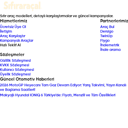
Sıfır araç modelleri, detaylı karşılaştırmalar ve güncel kampanyalar.
Hizmetlerimiz
Partnerlerimiz
Ücretsiz Üye Ol
Araç Bul
İletişim
Dersigo
Araç Karşılaştır
TwinUp
Kampanyalı Araçlar
Fiygo
Hızlı Teklif Al
İhalemetrik
İhale arama
Sözleşmeler
Gizlilik Sözleşmesi
KVKK Sözleşmesi
Kullanıcı Sözleşmesi
Üyelik Sözleşmesi
Güncel Otomotiv Haberleri
2026 MotoGP Heyecanı Tam Gaz Devam Ediyor: Yarış Takvimi, Yayın Kanalı
ve Başlama Saatleri!
Makyajlı Hyundai IONIQ 6 Türkiye’de: Fiyatı, Menzili ve Tüm Özellikleri
Açıklandı!
Togg Servis Ağını Hızla Büyütüyor: Türkiye Genelinde Sabit ve Mobil Servis
Sayısı Artıyor!
Suzuki’den Ağustos Ayına Özel Dev Hamle: Vitara ve S-Cross Modellerinde
Sıfır Faiz ve Takas Desteği!
Elektrikli Otomobilde Menzil Rekoru Kırıldı: 1.100 km Menzilli BYD Denza Z9S