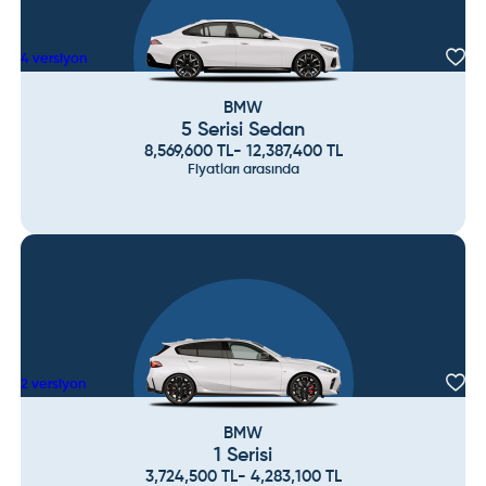
4
versiyon
BMW
5 Serisi Sedan
8,569,600
TL
-
12,387,400
TL
Fiyatları arasında
2
versiyon
BMW
1 Serisi
3,724,500
TL
-
4,283,100
TL