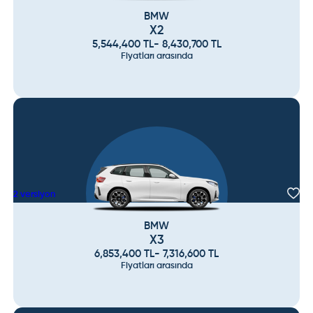
BMW
X2
5,544,400
TL
-
8,430,700
TL
Fiyatları arasında
2
versiyon
BMW
X3
6,853,400
TL
-
7,316,600
TL
Fiyatları arasında