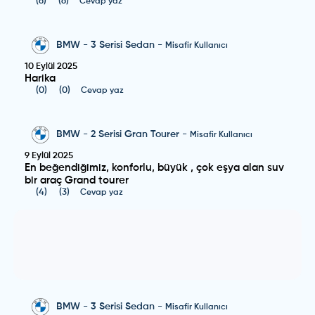
(
6
)
(
6
)
Cevap yaz
BMW
-
3 Serisi Sedan
-
Misafir Kullanıcı
10 Eylül 2025
Harika
(
0
)
(
0
)
Cevap yaz
BMW
-
2 Serisi Gran Tourer
-
Misafir Kullanıcı
9 Eylül 2025
En beğendiğimiz, konforlu, büyük , çok eşya alan suv
bir araç Grand tourer
(
4
)
(
3
)
Cevap yaz
BMW
-
3 Serisi Sedan
-
Misafir Kullanıcı