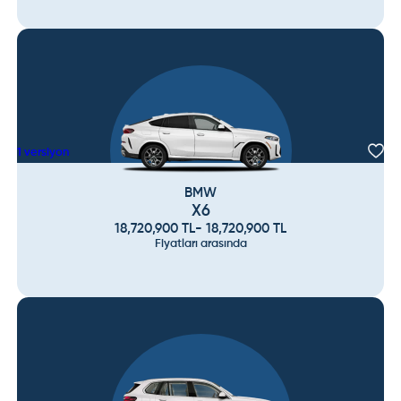
1
versiyon
BMW
X6
18,720,900
TL
-
18,720,900
TL
Fiyatları arasında