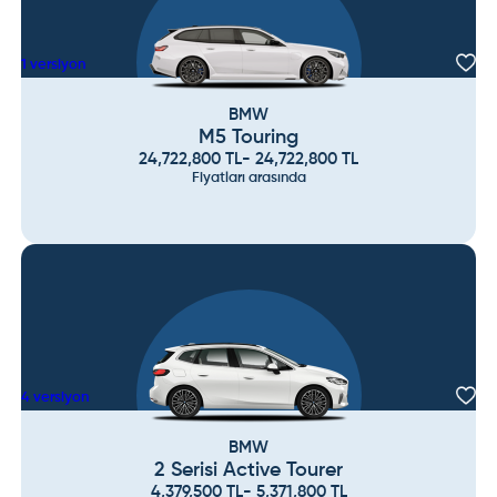
1
versiyon
BMW
M5 Touring
24,722,800
TL
-
24,722,800
TL
Fiyatları arasında
4
versiyon
BMW
2 Serisi Active Tourer
4,379,500
TL
-
5,371,800
TL