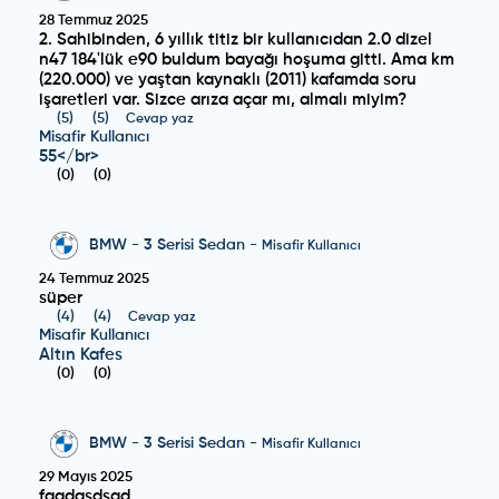
28 Temmuz 2025
2. Sahibinden, 6 yıllık titiz bir kullanıcıdan 2.0 dizel
n47 184'lük e90 buldum bayağı hoşuma gitti. Ama km
(220.000) ve yaştan kaynaklı (2011) kafamda soru
işaretleri var. Sizce arıza açar mı, almalı miyim?
(
5
)
(
5
)
Cevap yaz
Misafir Kullanıcı
55</br>
(
0
)
(
0
)
BMW
-
3 Serisi Sedan
-
Misafir Kullanıcı
24 Temmuz 2025
süper
(
4
)
(
4
)
Cevap yaz
Misafir Kullanıcı
Altın Kafes
(
0
)
(
0
)
BMW
-
3 Serisi Sedan
-
Misafir Kullanıcı
29 Mayıs 2025
faadasdsad