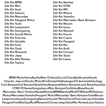
Sıfır Km
BMW
Sıfır Km
Bentley
Sıfır Km
Mini
Sıfır Km
DFSK
Sıfır Km
Seat
Sıfır Km
MG
Sıfır Km
Subaru
Sıfır Km
Maxus
Sıfır Km
Mercedes
Sıfır Km
Yamaha
Sıfır Km
Peugeot Motor
Sıfır Km
Mercedes-Benz Kamyon
Sıfır Km
Yudo
Sıfır Km
Nissan
Sıfır Km
Leapmotor
Sıfır Km
Isuzu
Sıfır Km
Ssangyong
Sıfır Km
Renault
Sıfır Km
Suzuki Motor
Sıfır Km
Dacia
Sıfır Km
Porsche
Sıfır Km
Cupra
Sıfır Km
Gazelle
Sıfır Km
Peugeot
Sıfır Km
Ford
Sıfır Km
Kia
Sıfır Km
Opel
Sıfır Km
Audi
Sıfır Km
Maserati
Sıfır Km
Citroen
Sıfır Km
Jeep
Sıfır Km
Tesla
Sıfır Km
Alfa Romeo
Sıfır Km
Lexus
Sıfır Km
Toyota
BMW Motor
Setra
Aprilia
Man Otobüs
Ducati
Chery
Byd
Scania
Voyah
Omoda Jaecoo
Honda Motor
Ktm
Triumph
Volkswagen
DS Automobiles
Togg
Ford Kamyon
Daf Kamyon
Skoda
Fest
Kawasaki
Volvo Kamyon
Land Rover
Hyundai
CFMOTO
Seres
Hongqı
Iveco
Man Kamyon
Fiat
Volvo
Nieve
Suzuki
Mercedes-Benz Otobüs
Skywell
Honda
BMW
Bentley
Mini
DFSK
Seat
MG
Subaru
Maxus
Mercedes
Yamaha
Peugeot Motor
Mercedes-Benz Kamyon
Yudo
Nissan
Leapmotor
Isuzu
Ssangyong
Renault
Suzuki Motor
Dacia
Porsche
Cupra
Gazelle
Peugeot
Ford
Kia
Opel
Audi
Maserati
Citroen
Jeep
Tesla
Alfa Romeo
Lexus
Toyota