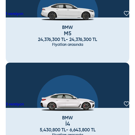
1
versiyon
BMW
M5
24,376,300
TL
-
24,376,300
TL
Fiyatları arasında
3
versiyon
BMW
İ4
5,430,800
TL
-
6,643,800
TL