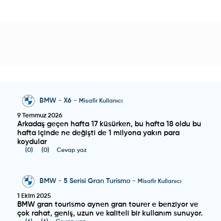
BMW
-
X6
-
Misafir Kullanıcı
9 Temmuz 2026
Arkadaş geçen hafta 17 küsürken, bu hafta 18 oldu bu
hafta içinde ne değişti de 1 milyona yakın para
koydular
(
0
)
(
0
)
Cevap yaz
BMW
-
5 Serisi Gran Turismo
-
Misafir Kullanıcı
1 Ekim 2025
BMW gran tourismo aynen gran tourer e benziyor ve
çok rahat, geniş, uzun ve kaliteli bir kullanım sunuyor.