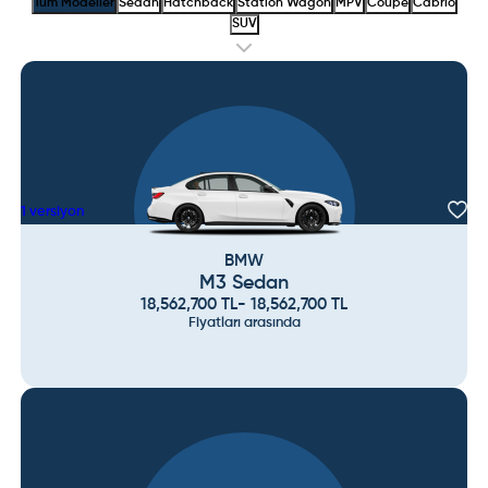
Tüm Modeller
Sedan
Hatchback
Station Wagon
MPV
Coupe
Cabrio
SUV
1
versiyon
BMW
M3 Sedan
18,562,700
TL
-
18,562,700
TL
Fiyatları arasında