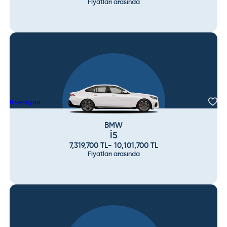
Fiyatları arasında
8
versiyon
BMW
İ5
7,319,700
TL
-
10,101,700
TL
Fiyatları arasında