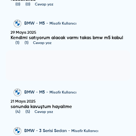
(
0
)
(
0
)
Cevap yaz
BMW
-
M5
-
Misafir Kullanıcı
29 Mayıs 2025
Kendimi satıyorum alacak varmı takas bmw m5 kabul
(
1
)
(
1
)
Cevap yaz
BMW
-
M5
-
Misafir Kullanıcı
21 Mayıs 2025
sonunda kavuştum hayalime
(
4
)
(
5
)
Cevap yaz
BMW
-
3 Serisi Sedan
-
Misafir Kullanıcı