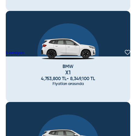
5
versiyon
BMW
X1
4,753,800
TL
-
8,349,100
TL
Fiyatları arasında