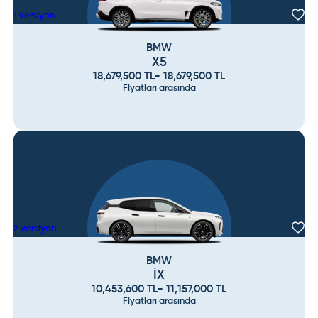
1
versiyon
BMW
X5
18,679,500
TL
-
18,679,500
TL
Fiyatları arasında
2
versiyon
BMW
İX
10,453,600
TL
-
11,157,000
TL
Fiyatları arasında