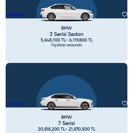
2
versiyon
BMW
3 Serisi Sedan
5,648,100
TL
-
6,119,800
TL
Fiyatları arasında
2
versiyon
BMW
7 Serisi
20,818,200
TL
-
21,870,500
TL