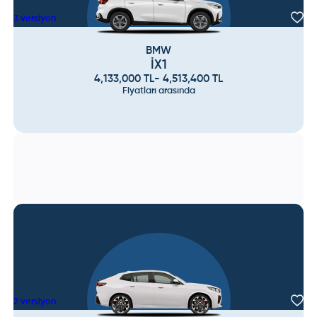
3
versiyon
BMW
İX1
4,133,000
TL
-
4,513,400
TL
Fiyatları arasında
2
versiyon