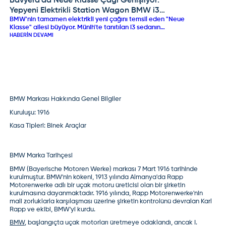
Bavyera'da Neue Klasse Çağı Genişliyor:
BMW
Ef
BM
Yepyeni Elektrikli Station Wagon BMW i3
Ar
BMW'nin tamamen elektrikli yeni çağını temsil eden "Neue
Touring İlk Kez Casus Kameralarda!
Klasse" ailesi büyüyor. Münih'te tanıtılan i3 sedanın
Sıf
ardından, Temmuz 2026'da ilk kez kamuflajlı prototipiyle
HABERIN DEVAMI
düş
casus kameralara yakalanan yeni BMW i3 Touring, elektrikli
öne
HAB
station wagon segmentinde taşları yerinden oynatmaya
fel
geliyor. 800V mimarisi, 108.7 kWh'lik devasa bataryası ve
463 beygirlik çift motorlu xDrive seçeneğiyle bu dinamik
aile otomobili, pratikliği ultra uzun menzille
buluşturacak.BMW'nin tamamen elektrikli yeni çağını
temsil eden "Neue Klasse" ailesi büyüyor. Münih'te tanıtılan
BMW Markası Hakkında Genel Bilgiler
i3 sedanın ardından, Temmuz 2026'da ilk kez kamuflajlı
prototipiyle casus kameralara yakalanan yeni BMW i3
Kuruluşu
:
1916
Touring, elektrikli station wagon segmentinde taşları
yerinden oynatmaya geliyor. 800V mimarisi, 108.7 kWh'lik
Kasa Tipleri:
Binek Araçlar
devasa bataryası ve 463 beygirlik çift motorlu xDrive
seçeneğiyle bu dinamik aile otomobili, pratikliği ultra uzun
menzille buluşturacak.
BMW Marka Tarihçesi
BMW (Bayerische Motoren Werke)
markası 7 Mart 1916 tarihinde
kurulmuştur. BMW'nin kökeni, 1913 yılında Almanya'da Rapp
Motorenwerke adlı bir uçak motoru üreticisi olan bir şirketin
kurulmasına dayanmaktadır. 1916 yılında, Rapp Motorenwerke'nin
mali zorluklarla karşılaşması üzerine şirketin kontrolünü devralan Karl
Rapp ve ekibi, BMW'yi kurdu.
BMW
, başlangıçta uçak motorları üretmeye odaklandı, ancak I.