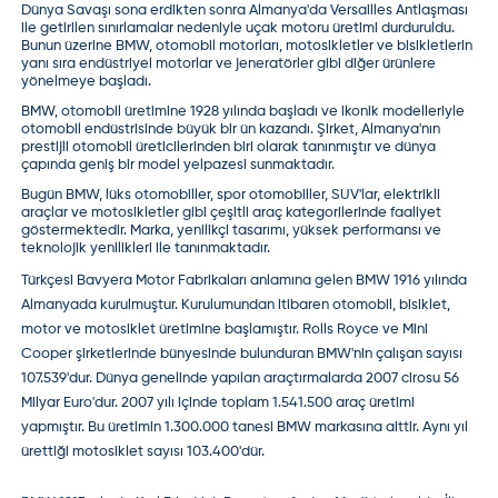
Dünya Savaşı sona erdikten sonra Almanya'da Versailles Antlaşması
ile getirilen sınırlamalar nedeniyle uçak motoru üretimi durduruldu.
Bunun üzerine BMW, otomobil motorları, motosikletler ve bisikletlerin
yanı sıra endüstriyel motorlar ve jeneratörler gibi diğer ürünlere
yönelmeye başladı.
BMW, otomobil üretimine 1928 yılında başladı ve ikonik modelleriyle
otomobil endüstrisinde büyük bir ün kazandı. Şirket, Almanya'nın
prestijli otomobil üreticilerinden biri olarak tanınmıştır ve dünya
çapında geniş bir model yelpazesi sunmaktadır.
Bugün BMW, lüks otomobiller, spor otomobiller, SUV'lar, elektrikli
araçlar ve motosikletler gibi çeşitli araç kategorilerinde faaliyet
göstermektedir. Marka, yenilikçi tasarımı, yüksek performansı ve
teknolojik yenilikleri ile tanınmaktadır.
Türkçesi Bavyera Motor Fabrikaları anlamına gelen
BMW
1916 yılında
Almanyada kurulmuştur. Kurulumundan itibaren otomobil, bisiklet,
motor ve motosiklet üretimine başlamıştır. Rolls Royce ve Mini
Cooper şirketlerinde bünyesinde bulunduran BMW'nin çalışan sayısı
107.539'dur. Dünya genelinde yapılan araçtırmalarda 2007 cirosu 56
Milyar Euro'dur. 2007 yılı içinde toplam 1.541.500 araç üretimi
yapmıştır. Bu üretimin 1.300.000 tanesi BMW markasına aittir. Aynı yıl
ürettiği motosiklet sayısı 103.400'dür.