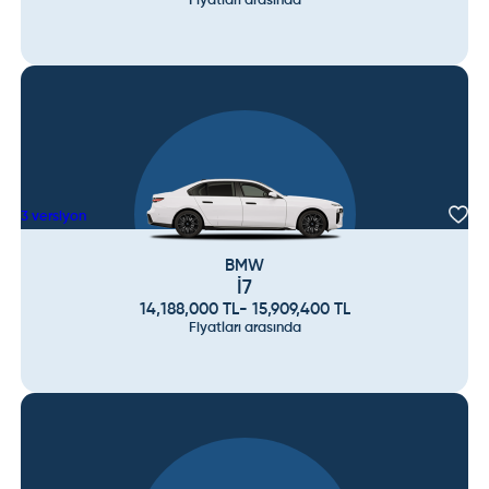
Fiyatları arasında
3
versiyon
BMW
İ7
14,188,000
TL
-
15,909,400
TL
Fiyatları arasında