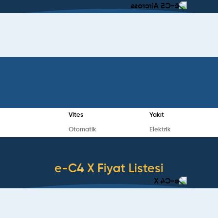
Vites
Yakıt
Otomatik
Elektrik
e-C4 X
Fiyat Listesi