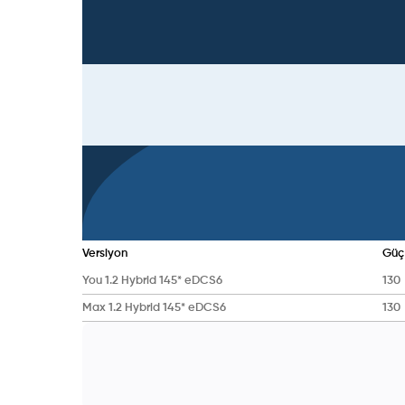
Versiyon
Güç
You 1.2 Hybrid 145* eDCS6
130
Max 1.2 Hybrid 145* eDCS6
130