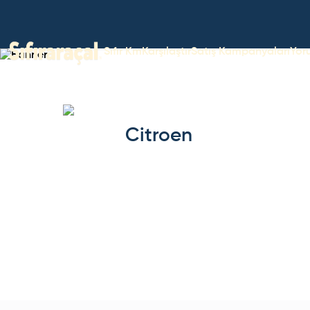
Sıfır Km
Karşılaştır
Satış Kampanyaları
Yor
Citroen