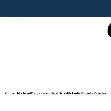
umlar
Haberler
Citroen Modelleri
Kampanyalar
Fiyat Listesi
Haberler
Yorumlar
Videolar