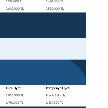
1.595.000 TL
1.470.000 TL
1.660.000 TL
1.520.000 TL
Liste Fiyatı
Kampanya Fiyatı
2.960.000 TL
Fiyatı Bilinmiyor
2.710.000 TL
2.599.000 TL