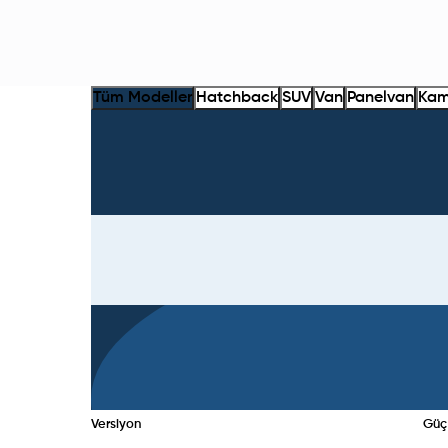
Tüm Modeller
Hatchback
SUV
Van
Panelvan
Kam
Versiyon
Güç