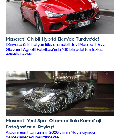
Maserati Ghibli Hybrid Ekim’de Türkiye’de!
MASERATI
Dünyaca ünlü İtalyan lüks otomobil devi Maserati, Avv.
Giovanni Agnelli Fabrikası’nda 100 bin adetten fazla
ürettiği efsane modeli Ghibli modelinin hibrit versiyonun
HABERIN DEVAMI
Maserati Yeni Spor Otomobilinin Kamuflajlı
MASERATI
Fotoğraflarını Paylaştı
Aracın resmi tanıtımının 2020 yılının Mayıs ayında
gerçekleşeceği belirtilmekte.