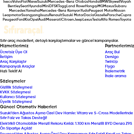
Iveco
Volvo
Fiat
Nieve
Suzuki
Mercedes-Benz Otobüs
Honda
BMW
Skywell
Voyah
Bentley
Seat
Hyundai
Mini
DFSK
Togg
Land Rover
Hongqı
MG
Maxus
Subaru
Mercedes
Yamaha
Mercedes-Benz Kamyon
Yudo
Peugeot Motor
Nissan
Leapmotor
Ssangyong
Isuzu
Renault
Suzuki Motor
Dacia
Gazelle
Porsche
Cupra
Peugeot
Ford
Kia
Opel
Audi
Maserati
Citroen
Jeep
Lexus
Tesla
Alfa Romeo
Toyota
Sıfır araç modelleri, detaylı karşılaştırmalar ve güncel kampanyalar.
Hizmetlerimiz
Partnerlerimiz
Ücretsiz Üye Ol
Araç Bul
İletişim
Dersigo
Araç Karşılaştır
TwinUp
Kampanyalı Araçlar
Fiygo
Hızlı Teklif Al
İhalemetrik
İhale arama
Sözleşmeler
Gizlilik Sözleşmesi
KVKK Sözleşmesi
Kullanıcı Sözleşmesi
Üyelik Sözleşmesi
Güncel Otomotiv Haberleri
Suzuki’den Ağustos Ayına Özel Dev Hamle: Vitara ve S-Cross Modellerinde
Sıfır Faiz ve Takas Desteği!
Elektrikli Otomobilde Menzil Rekoru Kırıldı: 1.100 km Menzilli BYD Denza Z9S
Ön Siparişe Açıldı!