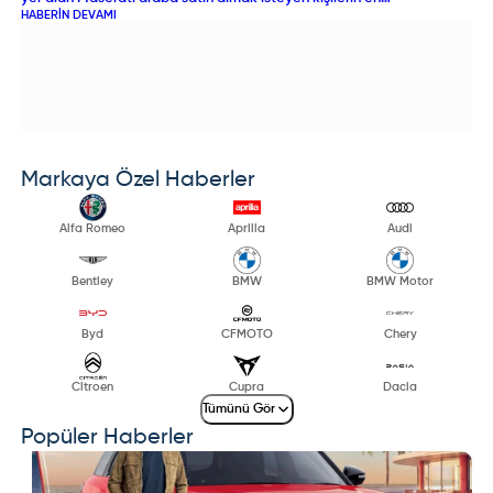
çok tercih ettikleri araba segmenti olan sedan üretiminde
HABERIN DEVAMI
de başarısını ortaya koydu
Markaya Özel Haberler
Alfa Romeo
Aprilia
Audi
Bentley
BMW
BMW Motor
Byd
CFMOTO
Chery
Citroen
Cupra
Dacia
Tümünü Gör
Popüler Haberler