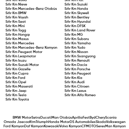
Sıfır Km
Volvo
Sıfır Km
Fiat
Sıfır Km
Nieve
Sıfır Km
Suzuki
Sıfır Km
Mercedes-Benz Otobüs
Sıfır Km
Honda
Sıfır Km
BMW
Sıfır Km
Skywell
Sıfır Km
Voyah
Sıfır Km
Bentley
Sıfır Km
Seat
Sıfır Km
Hyundai
Sıfır Km
Mini
Sıfır Km
DFSK
Sıfır Km
Togg
Sıfır Km
Land Rover
Sıfır Km
Hongqı
Sıfır Km
MG
Sıfır Km
Maxus
Sıfır Km
Subaru
Sıfır Km
Mercedes
Sıfır Km
Yamaha
Sıfır Km
Mercedes-Benz Kamyon
Sıfır Km
Yudo
Sıfır Km
Peugeot Motor
Sıfır Km
Nissan
Sıfır Km
Leapmotor
Sıfır Km
Ssangyong
Sıfır Km
Isuzu
Sıfır Km
Renault
Sıfır Km
Suzuki Motor
Sıfır Km
Dacia
Sıfır Km
Gazelle
Sıfır Km
Porsche
Sıfır Km
Cupra
Sıfır Km
Peugeot
Sıfır Km
Ford
Sıfır Km
Kia
Sıfır Km
Opel
Sıfır Km
Audi
Sıfır Km
Maserati
Sıfır Km
Citroen
Sıfır Km
Jeep
Sıfır Km
Lexus
Sıfır Km
Tesla
Sıfır Km
Alfa Romeo
Sıfır Km
Toyota
BMW Motor
Setra
Ducati
Man Otobüs
Aprilia
Fest
Byd
Chery
Scania
Omoda Jaecoo
Ktm
Triumph
Honda Motor
DS Automobiles
Skoda
Volkswagen
Ford Kamyon
Daf Kamyon
Kawasaki
Volvo Kamyon
CFMOTO
Seres
Man Kamyon