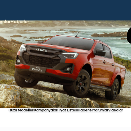
umlar
Haberler
Isuzu Modelleri
Kampanyalar
Fiyat Listesi
Haberler
Yorumlar
Videolar