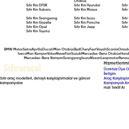
Otobüs
Sıfır Km
DFSK
Sıfır Km
Hyundai
Sıfı
Sıfır Km
Subaru
Sıfır Km
Maxus
Sıfı
Sıfır Km
Ssangyong
Sıfır Km
Isuzu
Sıfı
Sıfır Km
Gazelle
Sıfır Km
Porsche
Sıfı
Sıfır Km
Opel
Sıfır Km
Jeep
Sıfı
Sıfır Km
Toyota
BMW Motor
Setra
Aprilia
Ducati
Man Otobüs
Byd
Chery
Fest
Voyah
Scania
Omoda
Iveco
Man Kamyon
Volvo
Nieve
Fiat
Suzuki
Mercedes-Benz Otobüs
Hon
Mercedes-Benz Kamyon
Ssangyong
Isuzu
Nissan
Leapmotor
Renau
Hizmetlerimi
Ücretsiz Üye O
İletişim
Sıfır araç modelleri, detaylı karşılaştırmalar ve güncel
Araç Karşılaştır
kampanyalar.
Kampanyalı Ar
Hızlı Teklif Al