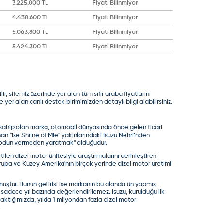
3.225.000 TL
Fiyatı Bilinmiyor
4.438.600 TL
Fiyatı Bilinmiyor
5.063.800 TL
Fiyatı Bilinmiyor
5.424.300 TL
Fiyatı Bilinmiyor
r, sitemiz üzerinde yer alan tüm sıfır araba fiyatlarını
e yer alan canlı destek birimimizden detaylı bilgi alabilirsiniz.
şe sahip olan marka, otomobil dünyasında önde gelen ticari
 ''Ise Shrine of Mie'' yakınlarındaki Isuzu Nehri’nden
 ''ödün vermeden yaratmak'' olduğudur.
ilen dizel motor ünitesiyle araştırmalarını derinleştiren
rupa ve Kuzey Amerika'nın birçok yerinde dizel motor üretimi
utmuştur. Bunun getirisi ise markanın bu alanda ün yapmış
 sadece yıl bazında değerlendirilemez. Isuzu, kurulduğu ilk
aktığımızda, yılda 1 milyondan fazla dizel motor
.