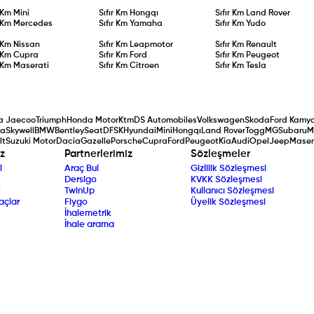
r Km
Mini
Sıfır Km
Hongqı
Sıfır Km
Land Rover
r Km
Mercedes
Sıfır Km
Yamaha
Sıfır Km
Yudo
r Km
Nissan
Sıfır Km
Leapmotor
Sıfır Km
Renault
r Km
Cupra
Sıfır Km
Ford
Sıfır Km
Peugeot
r Km
Maserati
Sıfır Km
Citroen
Sıfır Km
Tesla
 Jaecoo
Triumph
Honda Motor
Ktm
DS Automobiles
Volkswagen
Skoda
Ford Kamy
da
Skywell
BMW
Bentley
Seat
DFSK
Hyundai
Mini
Hongqı
Land Rover
Togg
MG
Subaru
M
lt
Suzuki Motor
Dacia
Gazelle
Porsche
Cupra
Ford
Peugeot
Kia
Audi
Opel
Jeep
Maser
z
Partnerlerimiz
Sözleşmeler
l
Araç Bul
Gizlilik Sözleşmesi
Dersigo
KVKK Sözleşmesi
TwinUp
Kullanıcı Sözleşmesi
açlar
Fiygo
Üyelik Sözleşmesi
İhalemetrik
İhale arama