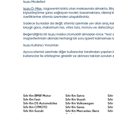
Isuzu Modelleri
Isuzu D-Max
,
özgüvenini köklü olan markasında almakta. Birç
kişiselleştirme şansı sağlayan model; basamaklara, nikelaj k
özelliklerine sitemiz üzerinden ulaşabilirsiniz.
Sadece bu kadar da değil; sitemiz üzerinde yer alan
araç kar
beygir gücü, maksimum hızı, vites türü, motoru ve daha birçok
Beğendiğiniz bir Isuzu marka otomobili almadan önce “test sür
müşterilerimizin aklında herhangi bir soru işareti kalmaması 
Isuzu Kullanıcı Yorumları
Ayrıca sitemiz üzerinde diğer kullanıcılar tarafından yapılan
kullanıcılar ile etkileşime girebilir ve aklınıza takılan soruları 
Sıfır Km
BMW Motor
Sıfır Km
Setra
Sıfı
Sıfır Km
Fest
Sıfır Km
Voyah
Sıfı
Sıfır Km
DS Automobiles
Sıfır Km
Volkswagen
Sıfı
Sıfır Km
CFMOTO
Sıfır Km
Seres
Sıfı
Sıfır Km
Suzuki
Sıfır Km
Mercedes-Benz
Sıfı