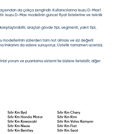
ısından da çokça zengindir. Kullanıcılarına Isuzu D-Max'i
ir.
Isuzu D-Max
modelinin güncel fiyat listelerine ve teknik
rşılaştırabilir, araçları gövde tipi, segmenti, yakıt tipi,
u modellerinin sizlerden tam not alması ve siz değerli
pma imkanını da sizlere sunuyoruz. Üstelik tamamen ücretsiz.
izi yorum ve puanlama sistemi ile bizlere iletebilir, diğer
Sıfır Km
Byd
Sıfır Km
Chery
Sıfır Km
Honda Motor
Sıfır Km
Ktm
Sıfır Km
Kawasaki
Sıfır Km
Volvo Kamyon
Sıfır Km
Nieve
Sıfır Km
Fiat
Sıfır Km
Bentley
Sıfır Km
Seat