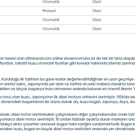
Otomatik
Dizel
Manuel
Dizel
Otomatik
Dizel
Otomatik
Dizel
 tanesi olan sifiraracal.com online showroom’una siz de tek bir tıkla ulaşabili
fiyatları, taksitli Isuzu otomobil fiyatları gibi konular hakkında sitemiz üzerind
tır. Kurulduğu ilk tarihten bu güne kadar değerlendirildiğinde en uzun geçmi
n üretici adını, Japonya'da yer alan ve tarihte en eski mabed olarakta tanınan
rabilen ve birçok başarıya imza atmasının ardında bulunan en önemli ilkenin
cü olan Isuzu, Japonya'nın ilk dizel motoro ünitesini üretmiştir. 1936’da üret
 dönemdeki başarılarının bir ürünü olarak da, Isuzu bugün Japonya, Asya, Av
fazladır, dizel motor üretimindeki çalışmalarını diğer çalışmalarından önde t
yonlarca dizel motor üretmiştir. 70 yıldan fazladır ayakta duran markanın ünü
dukça akılcı çözümler üreterek bugün hala varlığını sürdürmektedir. Bugün b
beraber Isuzu, bugün en büyük dizel motor üreticileri arasında yer almaktadır