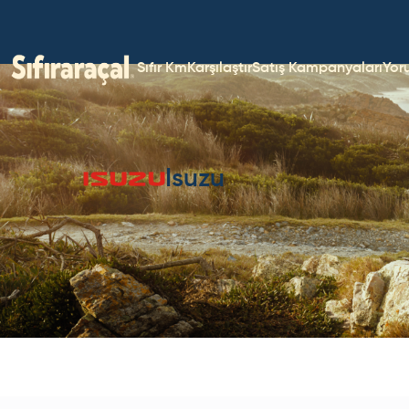
Sıfır Km
Karşılaştır
Satış Kampanyaları
Yor
Isuzu