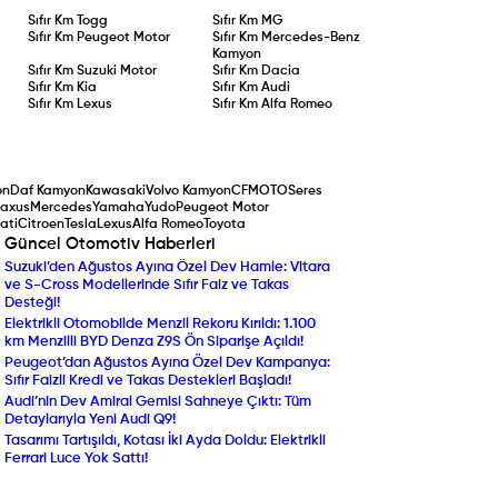
Sıfır Km
Togg
Sıfır Km
MG
Sıfır Km
Peugeot Motor
Sıfır Km
Mercedes-Benz
Kamyon
Sıfır Km
Suzuki Motor
Sıfır Km
Dacia
Sıfır Km
Kia
Sıfır Km
Audi
Sıfır Km
Lexus
Sıfır Km
Alfa Romeo
on
Daf Kamyon
Kawasaki
Volvo Kamyon
CFMOTO
Seres
axus
Mercedes
Yamaha
Yudo
Peugeot Motor
ati
Citroen
Tesla
Lexus
Alfa Romeo
Toyota
Güncel Otomotiv Haberleri
Suzuki’den Ağustos Ayına Özel Dev Hamle: Vitara
Yenilenen Mercedes-Ben
ve S-Cross Modellerinde Sıfır Faiz ve Takas
Compact SUV Segmentin
Desteği!
Yılın Ticari Aracı Seçildi:
Elektrikli Otomobilde Menzil Rekoru Kırıldı: 1.100
DAF XF Electric Sahneye 
km Menzilli BYD Denza Z9S Ön Siparişe Açıldı!
Araç Sahipleri Dikkat: 
Peugeot’dan Ağustos Ayına Özel Dev Kampanya:
Randevu ve Ön Ödeme U
Sıfır Faizli Kredi ve Takas Destekleri Başladı!
Ekran Büyüdü, Turbo Mot
Audi’nin Dev Amiral Gemisi Sahneye Çıktı: Tüm
Ekonomik SUV Suzuki Brez
Detaylarıyla Yeni Audi Q9!
Beklenen An Geldi: Volk
Tasarımı Tartışıldı, Kotası İki Ayda Doldu: Elektrikli
Almanya'da Ön Siparişe A
Ferrari Luce Yok Sattı!
Netleşti!