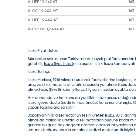
V-LIFE 1,9 4x2 AT
163
V-GO 1,9 4X4 MT
163
V-LIFE 1,9 4X4 AT
163
V-CROSS 1,9 4X4 AT
163
Isuzu
Fiyat Listesi
Sıfır araba sektörünün Türkiye’de en büyük platformlarından bir
görebilir,
Isuzu fiyat listesi
ne ulaşabilirsiniz. Isuzu kampanyalı 
Isuzu Tarihçe
Isuzu Markası, 1916 yılında kurularak faaliyetlerine başlamış
araç ve dizel motor üreticilerin arasında yer almaktadır. Japo
almaktadır. Şirketin uzun yıllarca hiç sarsılmadan ayakta du
Her dönemde ve her konu da yenilikler söz konusu olduğunda ön
Isuzu, çevre dostu üretimlerinde öncüsü konumunu almıştır. O
yapan fabrikalara sahiptir.
Japonya'nın ilk dizel motor ünitesini üreten Isuzu, 70 yıldan 
olmasıdır. Marka ilk ürettiği dizel motordan bugüne kadar mil
günden bu güne dek değişen otomotiv pazarı ihtiyaçlarına ol
üretmektedir. Avrupa'da yer alan üç dizel motor üreticisiyle 