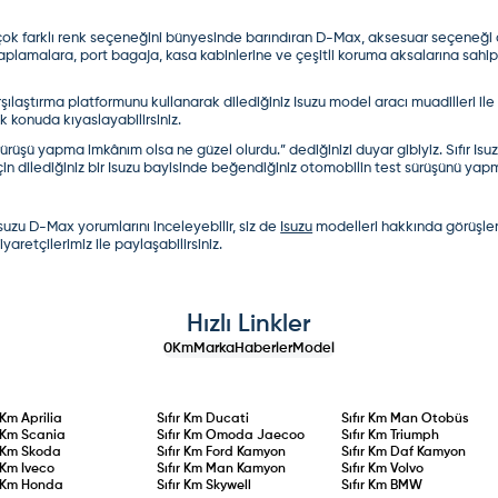
ok farklı renk seçeneğini bünyesinde barındıran D-Max, aksesuar seçeneği aç
aplamalara, port bagaja, kasa kabinlerine ve çeşitli koruma aksalarına sahipt
şılaştırma
platformunu kullanarak dilediğiniz Isuzu model aracı muadilleri ile ka
 konuda kıyaslayabilirsiniz.
üşü yapma imkânım olsa ne güzel olurdu.” dediğinizi duyar gibiyiz. Sıfır Isuz
için dilediğiniz bir Isuzu bayisinde beğendiğiniz otomobilin test sürüşünü ya
Isuzu D-Max yorumları
nı inceleyebilir, siz de
Isuzu
modelleri hakkında görüşlerin
ziyaretçilerimiz ile paylaşabilirsiniz.
Hızlı Linkler
0Km
Marka
Haberler
Model
r Km
Aprilia
Sıfır Km
Ducati
Sıfır Km
Man Otobüs
r Km
Scania
Sıfır Km
Omoda Jaecoo
Sıfır Km
Triumph
r Km
Skoda
Sıfır Km
Ford Kamyon
Sıfır Km
Daf Kamyon
r Km
Iveco
Sıfır Km
Man Kamyon
Sıfır Km
Volvo
r Km
Honda
Sıfır Km
Skywell
Sıfır Km
BMW