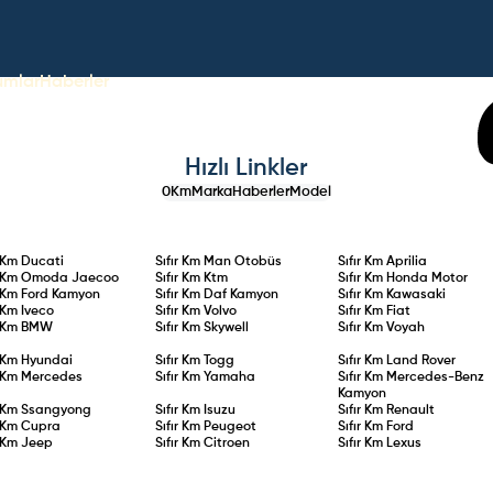
umlar
Haberler
Hızlı Linkler
0Km
Marka
Haberler
Model
r Km
Ducati
Sıfır Km
Man Otobüs
Sıfır Km
Aprilia
r Km
Omoda Jaecoo
Sıfır Km
Ktm
Sıfır Km
Honda Motor
r Km
Ford Kamyon
Sıfır Km
Daf Kamyon
Sıfır Km
Kawasaki
r Km
Iveco
Sıfır Km
Volvo
Sıfır Km
Fiat
r Km
BMW
Sıfır Km
Skywell
Sıfır Km
Voyah
r Km
Hyundai
Sıfır Km
Togg
Sıfır Km
Land Rover
r Km
Mercedes
Sıfır Km
Yamaha
Sıfır Km
Mercedes-Benz
Kamyon
r Km
Ssangyong
Sıfır Km
Isuzu
Sıfır Km
Renault
r Km
Cupra
Sıfır Km
Peugeot
Sıfır Km
Ford
r Km
Jeep
Sıfır Km
Citroen
Sıfır Km
Lexus