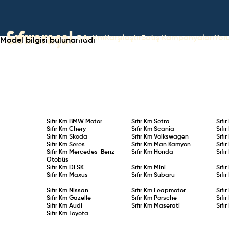
Sıfır Km
Karşılaştır
Satış Kampanyaları
Yor
Model bilgisi bulunamadı
Sıfır Km
BMW Motor
Sıfır Km
Setra
Sıfı
Sıfır Km
Chery
Sıfır Km
Scania
Sıfı
Sıfır Km
Skoda
Sıfır Km
Volkswagen
Sıfı
Sıfır Km
Seres
Sıfır Km
Man Kamyon
Sıfı
Sıfır Km
Mercedes-Benz
Sıfır Km
Honda
Sıfı
Otobüs
Sıfır Km
DFSK
Sıfır Km
Mini
Sıfı
Sıfır Km
Maxus
Sıfır Km
Subaru
Sıfı
Sıfır Km
Nissan
Sıfır Km
Leapmotor
Sıfı
Sıfır Km
Gazelle
Sıfır Km
Porsche
Sıfı
Sıfır Km
Audi
Sıfır Km
Maserati
Sıfı
Sıfır Km
Toyota