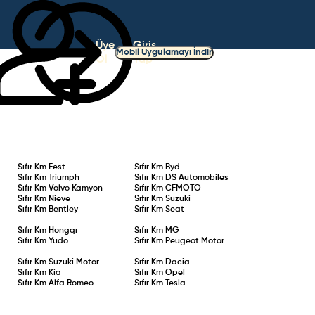
Üye
Giriş
Mobil Uygulamayı İndir
Ol
Yap
Sıfır Km
Fest
Sıfır Km
Byd
Sıfır Km
Triumph
Sıfır Km
DS Automobiles
Sıfır Km
Volvo Kamyon
Sıfır Km
CFMOTO
Sıfır Km
Nieve
Sıfır Km
Suzuki
Sıfır Km
Bentley
Sıfır Km
Seat
Sıfır Km
Hongqı
Sıfır Km
MG
Sıfır Km
Yudo
Sıfır Km
Peugeot Motor
Sıfır Km
Suzuki Motor
Sıfır Km
Dacia
Sıfır Km
Kia
Sıfır Km
Opel
Sıfır Km
Alfa Romeo
Sıfır Km
Tesla