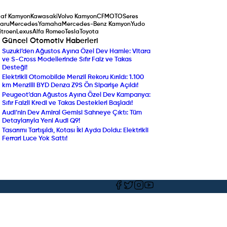
af Kamyon
Kawasaki
Volvo Kamyon
CFMOTO
Seres
aru
Mercedes
Yamaha
Mercedes-Benz Kamyon
Yudo
itroen
Lexus
Alfa Romeo
Tesla
Toyota
Güncel Otomotiv Haberleri
Suzuki’den Ağustos Ayına Özel Dev Hamle: Vitara
Yenilenen Mercedes-Ben
ve S-Cross Modellerinde Sıfır Faiz ve Takas
Compact SUV Segmentin
Desteği!
Yılın Ticari Aracı Seçildi:
Elektrikli Otomobilde Menzil Rekoru Kırıldı: 1.100
DAF XF Electric Sahneye 
km Menzilli BYD Denza Z9S Ön Siparişe Açıldı!
Araç Sahipleri Dikkat: 
Peugeot’dan Ağustos Ayına Özel Dev Kampanya:
Randevu ve Ön Ödeme U
Sıfır Faizli Kredi ve Takas Destekleri Başladı!
Ekran Büyüdü, Turbo Mot
Audi’nin Dev Amiral Gemisi Sahneye Çıktı: Tüm
Ekonomik SUV Suzuki Brez
Detaylarıyla Yeni Audi Q9!
Beklenen An Geldi: Volk
Tasarımı Tartışıldı, Kotası İki Ayda Doldu: Elektrikli
Almanya'da Ön Siparişe A
Ferrari Luce Yok Sattı!
Netleşti!