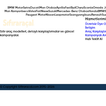
BMW Motor
Setra
Ducati
Man Otobüs
Aprilia
Fest
Byd
Chery
Scania
Omoda J
Man Kamyon
Iveco
Volvo
Fiat
Nieve
Suzuki
Mercedes-Benz Otobüs
Honda
BMW
S
Peugeot Motor
Nissan
Leapmotor
Ssangyong
Isuzu
Renault
Suz
Hizmetlerimi
Ücretsiz Üye O
İletişim
Sıfır araç modelleri, detaylı karşılaştırmalar ve güncel
Araç Karşılaştır
kampanyalar.
Kampanyalı Ar
Hızlı Teklif Al
© Copyright Sifiraracal.com 2015-
2026