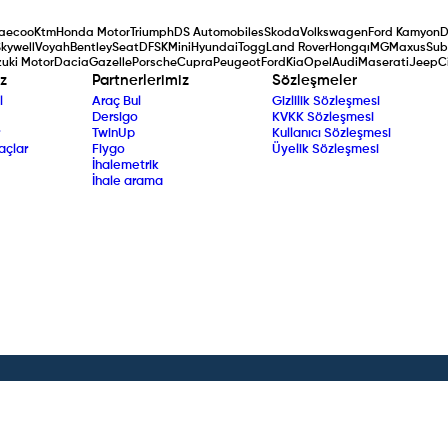
aecoo
Ktm
Honda Motor
Triumph
DS Automobiles
Skoda
Volkswagen
Ford Kamyon
D
kywell
Voyah
Bentley
Seat
DFSK
Mini
Hyundai
Togg
Land Rover
Hongqı
MG
Maxus
Sub
uki Motor
Dacia
Gazelle
Porsche
Cupra
Peugeot
Ford
Kia
Opel
Audi
Maserati
Jeep
C
z
Partnerlerimiz
Sözleşmeler
l
Araç Bul
Gizlilik Sözleşmesi
Dersigo
KVKK Sözleşmesi
TwinUp
Kullanıcı Sözleşmesi
açlar
Fiygo
Üyelik Sözleşmesi
İhalemetrik
İhale arama