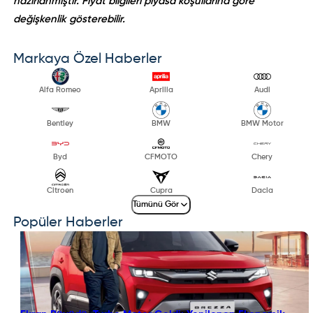
hazırlanmıştır. Fiyat bilgileri piyasa koşullarına göre
değişkenlik gösterebilir.
Markaya Özel Haberler
Alfa Romeo
Aprilia
Audi
Bentley
BMW
BMW Motor
Byd
CFMOTO
Chery
Citroen
Cupra
Dacia
Tümünü Gör
Popüler Haberler