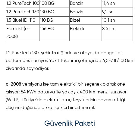
1.2 PureTech 100
100 BG
Benzin
11,4 sn
1.2 PureTech 130
130 BG
Benzin
9,2 sn
1.5 BlueHDi 110
110 BG
Dizel
10,1 sn
Elektrikli (e-
156 BG
Elektrik
8,5 sn
2008)
1.2 PureTech 130, şehir trafiğinde ve otoyolda dengeli bir
performans sunuyor. Yakıt tüketimi şehir içinde 6,5-7 lt/100 km
civarında seyrediyor.
e-2008
versiyonu ise tam elektrikli bir seçenek olarak öne
çıkıyor: 54 kWh batarya ile yaklaşık 400 km menzil sunuyor
(WLTP). Türkiye'de elektrikli araç teşviklerinin devam ettiği
düşünüldüğünde dikkat çekici bir alternatif.
Güvenlik Paketi