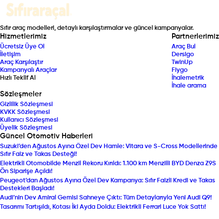
Sıfır araç modelleri, detaylı karşılaştırmalar ve güncel kampanyalar.
Hizmetlerimiz
Partnerlerimiz
Ücretsiz Üye Ol
Araç Bul
İletişim
Dersigo
Araç Karşılaştır
TwinUp
Kampanyalı Araçlar
Fiygo
Hızlı Teklif Al
İhalemetrik
İhale arama
Sözleşmeler
Gizlilik Sözleşmesi
KVKK Sözleşmesi
Kullanıcı Sözleşmesi
Üyelik Sözleşmesi
Güncel Otomotiv Haberleri
Suzuki’den Ağustos Ayına Özel Dev Hamle: Vitara ve S-Cross Modellerinde
Sıfır Faiz ve Takas Desteği!
Elektrikli Otomobilde Menzil Rekoru Kırıldı: 1.100 km Menzilli BYD Denza Z9S
Ön Siparişe Açıldı!
Peugeot’dan Ağustos Ayına Özel Dev Kampanya: Sıfır Faizli Kredi ve Takas
Destekleri Başladı!
Audi’nin Dev Amiral Gemisi Sahneye Çıktı: Tüm Detaylarıyla Yeni Audi Q9!
Tasarımı Tartışıldı, Kotası İki Ayda Doldu: Elektrikli Ferrari Luce Yok Sattı!