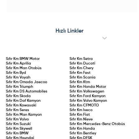
ve tamamen elektrikli bataryalı güç
özel seri; iç mekanda "Urban Blue"
ünitesine kavuşan e-Amarok
teması, Advanced Comfort®
prototype testleri sürdürülüyor. Çift
koltuklar ve yenilikçi C-Zen lounge
motorlu dört tekerlekten çekiş
kokpitiyle konforu ön plana
altyapısı, yüksek batarya
çıkarıyor. 145 HP hibrit ve 83 kW
kapasitesi ve hızlı şarj desteğiyle
elektrikli motor seçenekleriyle
öne çıkacak olan elektrikli
sunulan Collection serisi, stil ve
Amarok’un, madencilik, filolar ve
pratikliği bir arada arayan
Hızlı Linkler
çevreci pikap tutkunları için küresel
sürücülere hitap ediyor.
pazarlara sunulması hedefleniyor.
Sıfır Km
BMW Motor
Sıfır Km
Setra
Sıfır Km
Aprilia
Sıfır Km
Ducati
Sıfır Km
Man Otobüs
Sıfır Km
Chery
Sıfır Km
Byd
Sıfır Km
Fest
Sıfır Km
Voyah
Sıfır Km
Scania
Sıfır Km
Omoda Jaecoo
Sıfır Km
Ktm
Sıfır Km
Triumph
Sıfır Km
Honda Motor
Sıfır Km
DS Automobiles
Sıfır Km
Volkswagen
Sıfır Km
Skoda
Sıfır Km
Ford Kamyon
Sıfır Km
Daf Kamyon
Sıfır Km
Volvo Kamyon
Sıfır Km
Kawasaki
Sıfır Km
CFMOTO
Sıfır Km
Seres
Sıfır Km
Iveco
Sıfır Km
Man Kamyon
Sıfır Km
Fiat
Sıfır Km
Volvo
Sıfır Km
Nieve
Sıfır Km
Suzuki
Sıfır Km
Mercedes-Benz Otobüs
Sıfır Km
Skywell
Sıfır Km
Honda
Sıfır Km
BMW
Sıfır Km
Bentley
Sıfır Km
Hyundai
Sıfır Km
DFSK