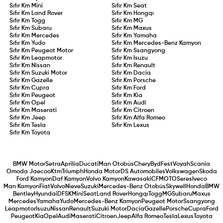
Sıfır Km
Mini
Sıfır Km
Seat
Sıfır Km
Land Rover
Sıfır Km
Hongqı
Sıfır Km
Togg
Sıfır Km
MG
Sıfır Km
Subaru
Sıfır Km
Maxus
Sıfır Km
Mercedes
Sıfır Km
Yamaha
Sıfır Km
Yudo
Sıfır Km
Mercedes-Benz Kamyon
Sıfır Km
Peugeot Motor
Sıfır Km
Ssangyong
Sıfır Km
Leapmotor
Sıfır Km
Isuzu
Sıfır Km
Nissan
Sıfır Km
Renault
Sıfır Km
Suzuki Motor
Sıfır Km
Dacia
Sıfır Km
Gazelle
Sıfır Km
Porsche
Sıfır Km
Cupra
Sıfır Km
Ford
Sıfır Km
Peugeot
Sıfır Km
Kia
Sıfır Km
Opel
Sıfır Km
Audi
Sıfır Km
Maserati
Sıfır Km
Citroen
Sıfır Km
Jeep
Sıfır Km
Alfa Romeo
Sıfır Km
Tesla
Sıfır Km
Lexus
Sıfır Km
Toyota
BMW Motor
Setra
Aprilia
Ducati
Man Otobüs
Chery
Byd
Fest
Voyah
Scania
Omoda Jaecoo
Ktm
Triumph
Honda Motor
DS Automobiles
Volkswagen
Skoda
Ford Kamyon
Daf Kamyon
Volvo Kamyon
Kawasaki
CFMOTO
Seres
Iveco
Man Kamyon
Fiat
Volvo
Nieve
Suzuki
Mercedes-Benz Otobüs
Skywell
Honda
BMW
Bentley
Hyundai
DFSK
Mini
Seat
Land Rover
Hongqı
Togg
MG
Subaru
Maxus
Mercedes
Yamaha
Yudo
Mercedes-Benz Kamyon
Peugeot Motor
Ssangyong
Leapmotor
Isuzu
Nissan
Renault
Suzuki Motor
Dacia
Gazelle
Porsche
Cupra
Ford
Peugeot
Kia
Opel
Audi
Maserati
Citroen
Jeep
Alfa Romeo
Tesla
Lexus
Toyota