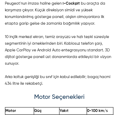
Peugeot'nun imzası haline gelen
i-Cockpit
bu araçta da
karşımıza çıkıyor. Küçük direksiyon simidi ve yüksek
konumlandırılmış gösterge paneli, alışkın olmayanlara ilk
etapta garip gelse de zamanla bağımlılık yapıyor.
10 inçlik merkezi ekran, temiz arayüzü ve hızlı tepki süresiyle
segmentinin iyi örneklerinden biri. Kablosuz telefon şarjı,
Apple CarPlay ve Android Auto entegrasyonu standart. 3D
dijital gösterge paneli üst donanımlarda etkileyici bir vizyon
sunuyor.
Arka koltuk genişliği bu sınıf için kabul edilebilir; bagaj hacmi
434 litre ile rekabetçi.
Motor Seçenekleri
Motor
Güç
Yakıt
0-100 km/s