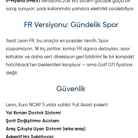
e-Hybrid (PHEV)
versiyonu 204 BG sistem gücüyle güçlü bir
sürüş sunuyor; şarjlı kullanımda yalnızca elektrikli sürülebiliyor.
FR Versiyonu: Gündelik Spor
Seat Leon FR, bu araçta en popüler tercih. Spor
süspansiyon, 18 inç jantlar, kırmızı FR ızgara detayları, spor
koltuklar ve daha sert direksiyon geri bildirimi ile bir kompakt
hatchback'ten beklentileri karşılıyor — ama Golf GTI fiyatına
değil.
Güvenlik
Leon, Euro NCAP 5 yıldız sahibi. Full Assist paketi:
Yol Kenarı Destek Sistemi
Şerit Değiştirme Asistanı
Araç Çıkışta Uyarı Sistemi (arka araç)
Adaptif Hız Sabitleyici