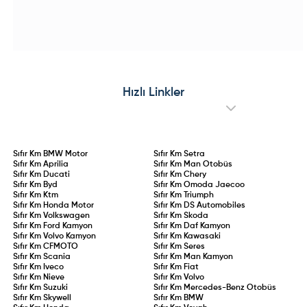
kaldı.
Avustralya merkezli EV conversion
tasarımındaki kırmızı dokunuşlar ve
Hazırlanıyor!
uzmanı ROEV iş birliğiyle geliştirilen
özel jant detaylarıyla dikkat çeken
ve tamamen elektrikli bataryalı güç
özel seri; iç mekanda "Urban Blue"
ünitesine kavuşan e-Amarok
teması, Advanced Comfort®
prototype testleri sürdürülüyor. Çift
koltuklar ve yenilikçi C-Zen lounge
motorlu dört tekerlekten çekiş
kokpitiyle konforu ön plana
altyapısı, yüksek batarya
çıkarıyor. 145 HP hibrit ve 83 kW
kapasitesi ve hızlı şarj desteğiyle
elektrikli motor seçenekleriyle
öne çıkacak olan elektrikli
sunulan Collection serisi, stil ve
Amarok’un, madencilik, filolar ve
pratikliği bir arada arayan
Hızlı Linkler
çevreci pikap tutkunları için küresel
sürücülere hitap ediyor.
pazarlara sunulması hedefleniyor.
Sıfır Km
BMW Motor
Sıfır Km
Setra
Sıfır Km
Aprilia
Sıfır Km
Man Otobüs
Sıfır Km
Ducati
Sıfır Km
Chery
Sıfır Km
Byd
Sıfır Km
Omoda Jaecoo
Sıfır Km
Ktm
Sıfır Km
Triumph
Sıfır Km
Honda Motor
Sıfır Km
DS Automobiles
Sıfır Km
Volkswagen
Sıfır Km
Skoda
Sıfır Km
Ford Kamyon
Sıfır Km
Daf Kamyon
Sıfır Km
Volvo Kamyon
Sıfır Km
Kawasaki
Sıfır Km
CFMOTO
Sıfır Km
Seres
Sıfır Km
Scania
Sıfır Km
Man Kamyon
Sıfır Km
Iveco
Sıfır Km
Fiat
Sıfır Km
Nieve
Sıfır Km
Volvo
Sıfır Km
Suzuki
Sıfır Km
Mercedes-Benz Otobüs
Sıfır Km
Skywell
Sıfır Km
BMW