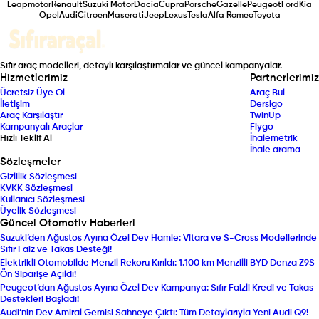
Leapmotor
Renault
Suzuki Motor
Dacia
Cupra
Porsche
Gazelle
Peugeot
Ford
Kia
Opel
Audi
Citroen
Maserati
Jeep
Lexus
Tesla
Alfa Romeo
Toyota
Sıfır araç modelleri, detaylı karşılaştırmalar ve güncel kampanyalar.
Hizmetlerimiz
Partnerlerimiz
Ücretsiz Üye Ol
Araç Bul
İletişim
Dersigo
Araç Karşılaştır
TwinUp
Kampanyalı Araçlar
Fiygo
Hızlı Teklif Al
İhalemetrik
İhale arama
Sözleşmeler
Gizlilik Sözleşmesi
KVKK Sözleşmesi
Kullanıcı Sözleşmesi
Üyelik Sözleşmesi
Güncel Otomotiv Haberleri
Suzuki’den Ağustos Ayına Özel Dev Hamle: Vitara ve S-Cross Modellerinde
Sıfır Faiz ve Takas Desteği!
Elektrikli Otomobilde Menzil Rekoru Kırıldı: 1.100 km Menzilli BYD Denza Z9S
Ön Siparişe Açıldı!
Peugeot’dan Ağustos Ayına Özel Dev Kampanya: Sıfır Faizli Kredi ve Takas
Destekleri Başladı!
Audi’nin Dev Amiral Gemisi Sahneye Çıktı: Tüm Detaylarıyla Yeni Audi Q9!