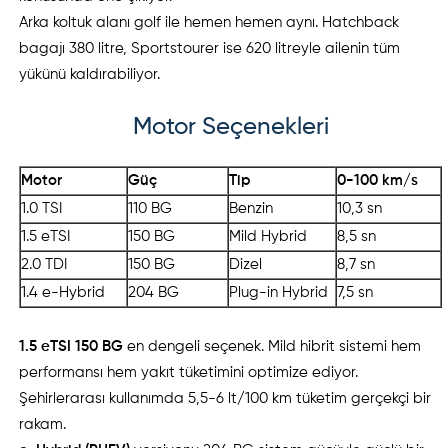
Arka koltuk alanı golf ile hemen hemen aynı. Hatchback
bagajı 380 litre, Sportstourer ise 620 litreyle ailenin tüm
yükünü kaldırabiliyor.
Motor Seçenekleri
Motor
Güç
Tip
0-100 km/s
1.0 TSI
110 BG
Benzin
10,3 sn
1.5 eTSI
150 BG
Mild Hybrid
8,5 sn
2.0 TDI
150 BG
Dizel
8,7 sn
1.4 e-Hybrid
204 BG
Plug-in Hybrid
7,5 sn
1.5 eTSI 150 BG
en dengeli seçenek. Mild hibrit sistemi hem
performansı hem yakıt tüketimini optimize ediyor.
Şehirlerarası kullanımda 5,5-6 lt/100 km tüketim gerçekçi bir
rakam.