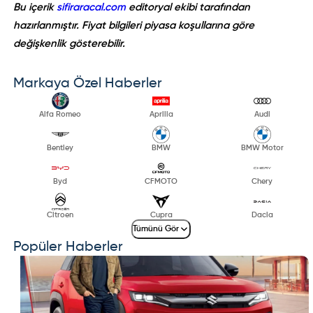
Bu içerik
sifiraracal.com
editoryal ekibi tarafından
hazırlanmıştır. Fiyat bilgileri piyasa koşullarına göre
değişkenlik gösterebilir.
Markaya Özel Haberler
Alfa Romeo
Aprilia
Audi
Bentley
BMW
BMW Motor
Byd
CFMOTO
Chery
Citroen
Cupra
Dacia
Tümünü Gör
Popüler Haberler