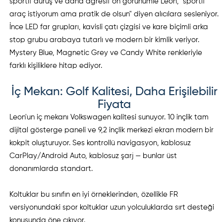
sportif duruş ve daha agresif ön görünümle Leon, "sportif
araç istiyorum ama pratik de olsun" diyen alıcılara sesleniyor.
İnce LED far grupları, kavisli çatı çizgisi ve kare biçimli arka
stop grubu arabaya tutarlı ve modern bir kimlik veriyor.
Mystery Blue, Magnetic Grey ve Candy White renkleriyle
farklı kişiliklere hitap ediyor.
İç Mekan: Golf Kalitesi, Daha Erişilebilir
Fiyata
Leon'un iç mekanı Volkswagen kalitesi sunuyor. 10 inçlik tam
dijital gösterge paneli ve 9,2 inçlik merkezi ekran modern bir
kokpit oluşturuyor. Ses kontrollü navigasyon, kablosuz
CarPlay/Android Auto, kablosuz şarj — bunlar üst
donanımlarda standart.
Koltuklar bu sınıfın en iyi örneklerinden, özellikle FR
versiyonundaki spor koltuklar uzun yolculuklarda sırt desteği
konusunda öne çıkıyor.