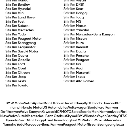
Sıfır Km
Honda
Sıfır Km
Voyah
Sıfır Km
Bentley
Sıfır Km
DFSK
Sıfır Km
Hyundai
Sıfır Km
Seat
Sıfır Km
Mini
Sıfır Km
Hongqı
Sıfır Km
Land Rover
Sıfır Km
Togg
Sıfır Km
Fest
Sıfır Km
MG
Sıfır Km
Subaru
Sıfır Km
Maxus
Sıfır Km
Mercedes
Sıfır Km
Yamaha
Sıfır Km
Yudo
Sıfır Km
Mercedes-Benz Kamyon
Sıfır Km
Peugeot Motor
Sıfır Km
Nissan
Sıfır Km
Ssangyong
Sıfır Km
Isuzu
Sıfır Km
Leapmotor
Sıfır Km
Renault
Sıfır Km
Suzuki Motor
Sıfır Km
Dacia
Sıfır Km
Cupra
Sıfır Km
Porsche
Sıfır Km
Gazelle
Sıfır Km
Peugeot
Sıfır Km
Ford
Sıfır Km
Kia
Sıfır Km
Opel
Sıfır Km
Audi
Sıfır Km
Citroen
Sıfır Km
Maserati
Sıfır Km
Jeep
Sıfır Km
Lexus
Sıfır Km
Tesla
Sıfır Km
Alfa Romeo
Sıfır Km
Toyota
BMW Motor
Setra
Aprilia
Man Otobüs
Ducati
Chery
Byd
Omoda Jaecoo
Ktm
Triumph
Honda Motor
DS Automobiles
Volkswagen
Skoda
Ford Kamyon
Daf Kamyon
Volvo Kamyon
Kawasaki
CFMOTO
Seres
Scania
Man Kamyon
Iveco
Fiat
Nieve
Volvo
Suzuki
Mercedes-Benz Otobüs
Skywell
BMW
Honda
Voyah
Bentley
DFSK
Hyundai
Seat
Mini
Hongqı
Land Rover
Togg
Fest
MG
Subaru
Maxus
Mercedes
Yamaha
Yudo
Mercedes-Benz Kamyon
Peugeot Motor
Nissan
Ssangyong
Isuzu