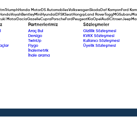
Ktm
Triumph
Honda Motor
DS Automobiles
Volkswagen
Skoda
Daf Kamyon
Ford Kam
Honda
Voyah
Bentley
Mini
Hyundai
DFSK
Seat
Hongqı
Land Rover
Togg
MG
Subaru
Ma
uki Motor
Dacia
Gazelle
Cupra
Porsche
Ford
Peugeot
Kia
Opel
Audi
Citroen
Jeep
Ma
z
Partnerlerimiz
Sözleşmeler
l
Araç Bul
Gizlilik Sözleşmesi
Dersigo
KVKK Sözleşmesi
TwinUp
Kullanıcı Sözleşmesi
açlar
Fiygo
Üyelik Sözleşmesi
İhalemetrik
İhale arama