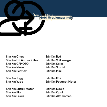
Üye
Giriş
Mobil Uygulamayı İndir
Ol
Yap
Sıfır Km
Chery
Sıfır Km
Byd
Sıfır Km
DS Automobiles
Sıfır Km
Volkswagen
Sıfır Km
CFMOTO
Sıfır Km
Seres
Sıfır Km
Nieve
Sıfır Km
Suzuki
Sıfır Km
Bentley
Sıfır Km
Mini
Sıfır Km
Togg
Sıfır Km
MG
Sıfır Km
Yudo
Sıfır Km
Peugeot Motor
Sıfır Km
Suzuki Motor
Sıfır Km
Dacia
Sıfır Km
Kia
Sıfır Km
Opel
Sıfır Km
Lexus
Sıfır Km
Alfa Romeo