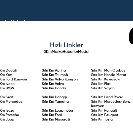
umlar
Haberler
Hızlı Linkler
0Km
Marka
Haberler
Model
r Km
Ducati
Sıfır Km
Aprilia
Sıfır Km
Man Otobüs
r Km
Ktm
Sıfır Km
Triumph
Sıfır Km
Honda Motor
r Km
Ford Kamyon
Sıfır Km
Volvo Kamyon
Sıfır Km
Kawasaki
r Km
Iveco
Sıfır Km
Volvo
Sıfır Km
Fiat
r Km
BMW
Sıfır Km
Honda
Sıfır Km
Voyah
r Km
Seat
Sıfır Km
Hongqı
Sıfır Km
Land Rover
r Km
Mercedes
Sıfır Km
Yamaha
Sıfır Km
Mercedes-Benz
Kamyon
r Km
Isuzu
Sıfır Km
Leapmotor
Sıfır Km
Renault
r Km
Porsche
Sıfır Km
Ford
Sıfır Km
Peugeot
r Km
Jeep
Sıfır Km
Maserati
Sıfır Km
Tesla