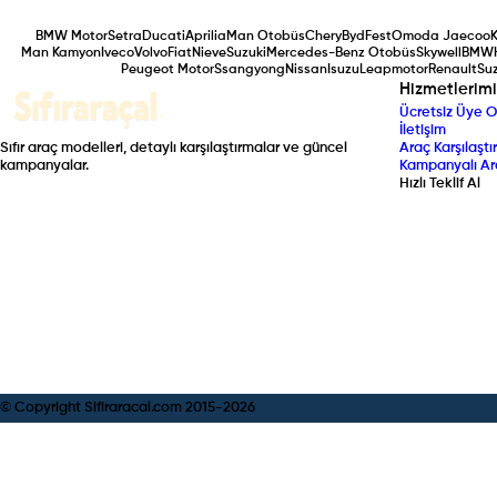
BMW Motor
Setra
Ducati
Aprilia
Man Otobüs
Chery
Byd
Fest
Omoda Jaecoo
Man Kamyon
Iveco
Volvo
Fiat
Nieve
Suzuki
Mercedes-Benz Otobüs
Skywell
BMW
Peugeot Motor
Ssangyong
Nissan
Isuzu
Leapmotor
Renault
Suz
Hizmetlerimi
Ücretsiz Üye O
İletişim
Sıfır araç modelleri, detaylı karşılaştırmalar ve güncel
Araç Karşılaştır
kampanyalar.
Kampanyalı Ar
Hızlı Teklif Al
© Copyright Sifiraracal.com 2015-
2026