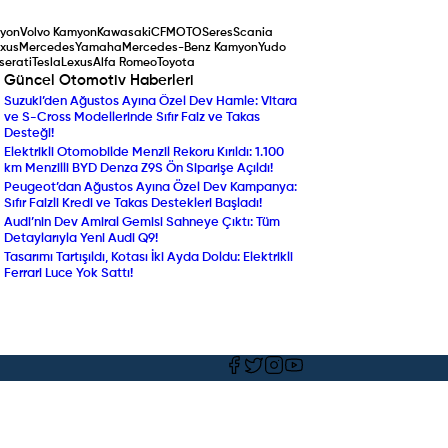
yon
Volvo Kamyon
Kawasaki
CFMOTO
Seres
Scania
xus
Mercedes
Yamaha
Mercedes-Benz Kamyon
Yudo
serati
Tesla
Lexus
Alfa Romeo
Toyota
Güncel Otomotiv Haberleri
Suzuki’den Ağustos Ayına Özel Dev Hamle: Vitara
Yenilenen Mercedes-Ben
ve S-Cross Modellerinde Sıfır Faiz ve Takas
Compact SUV Segmentin
Desteği!
Yılın Ticari Aracı Seçildi:
Elektrikli Otomobilde Menzil Rekoru Kırıldı: 1.100
DAF XF Electric Sahneye 
km Menzilli BYD Denza Z9S Ön Siparişe Açıldı!
Araç Sahipleri Dikkat: 
Peugeot’dan Ağustos Ayına Özel Dev Kampanya:
Randevu ve Ön Ödeme U
Sıfır Faizli Kredi ve Takas Destekleri Başladı!
Ekran Büyüdü, Turbo Mot
Audi’nin Dev Amiral Gemisi Sahneye Çıktı: Tüm
Ekonomik SUV Suzuki Brez
Detaylarıyla Yeni Audi Q9!
Beklenen An Geldi: Volk
Tasarımı Tartışıldı, Kotası İki Ayda Doldu: Elektrikli
Almanya'da Ön Siparişe A
Ferrari Luce Yok Sattı!
Netleşti!