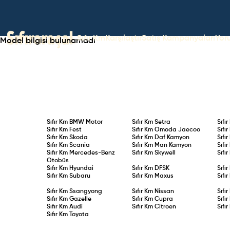
Sıfır Km
Karşılaştır
Satış Kampanyaları
Yor
Model bilgisi bulunamadı
Sıfır Km
BMW Motor
Sıfır Km
Setra
Sıfı
Sıfır Km
Fest
Sıfır Km
Omoda Jaecoo
Sıfı
Sıfır Km
Skoda
Sıfır Km
Daf Kamyon
Sıfı
Sıfır Km
Scania
Sıfır Km
Man Kamyon
Sıfı
Sıfır Km
Mercedes-Benz
Sıfır Km
Skywell
Sıfı
Otobüs
Sıfır Km
Hyundai
Sıfır Km
DFSK
Sıfı
Sıfır Km
Subaru
Sıfır Km
Maxus
Sıfı
Sıfır Km
Ssangyong
Sıfır Km
Nissan
Sıfı
Sıfır Km
Gazelle
Sıfır Km
Cupra
Sıfı
Sıfır Km
Audi
Sıfır Km
Citroen
Sıfı
Sıfır Km
Toyota