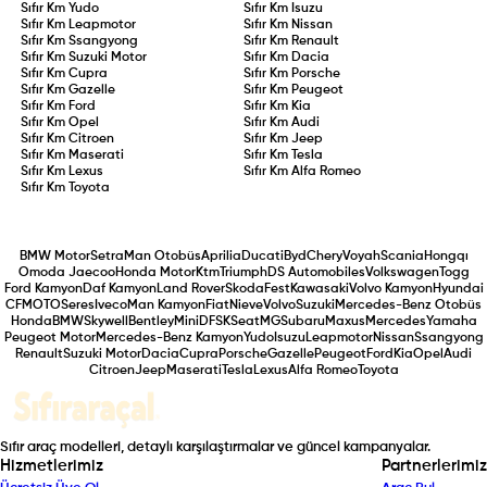
Sıfır Km
Yudo
Sıfır Km
Isuzu
Sıfır Km
Leapmotor
Sıfır Km
Nissan
Sıfır Km
Ssangyong
Sıfır Km
Renault
Sıfır Km
Suzuki Motor
Sıfır Km
Dacia
Sıfır Km
Cupra
Sıfır Km
Porsche
Sıfır Km
Gazelle
Sıfır Km
Peugeot
Sıfır Km
Ford
Sıfır Km
Kia
Sıfır Km
Opel
Sıfır Km
Audi
Sıfır Km
Citroen
Sıfır Km
Jeep
Sıfır Km
Maserati
Sıfır Km
Tesla
Sıfır Km
Lexus
Sıfır Km
Alfa Romeo
Sıfır Km
Toyota
BMW Motor
Setra
Man Otobüs
Aprilia
Ducati
Byd
Chery
Voyah
Scania
Hongqı
Omoda Jaecoo
Honda Motor
Ktm
Triumph
DS Automobiles
Volkswagen
Togg
Ford Kamyon
Daf Kamyon
Land Rover
Skoda
Fest
Kawasaki
Volvo Kamyon
Hyundai
CFMOTO
Seres
Iveco
Man Kamyon
Fiat
Nieve
Volvo
Suzuki
Mercedes-Benz Otobüs
Honda
BMW
Skywell
Bentley
Mini
DFSK
Seat
MG
Subaru
Maxus
Mercedes
Yamaha
Peugeot Motor
Mercedes-Benz Kamyon
Yudo
Isuzu
Leapmotor
Nissan
Ssangyong
Renault
Suzuki Motor
Dacia
Cupra
Porsche
Gazelle
Peugeot
Ford
Kia
Opel
Audi
Citroen
Jeep
Maserati
Tesla
Lexus
Alfa Romeo
Toyota
Sıfır araç modelleri, detaylı karşılaştırmalar ve güncel kampanyalar.
Hizmetlerimiz
Partnerlerimiz