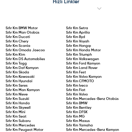
Hızlı Linkler
puanının aşılması, 0,20 promil üzeri
performansıyla model adeta sınıfta
alkol kullanımı veya kural
kaldı.
ihlallerinin tekrarı durumunda
ehliyet doğrudan iptal edilecek.
Sıfır Km
BMW Motor
Sıfır Km
Setra
Sıfır Km
Man Otobüs
Sıfır Km
Aprilia
Sıfır Km
Ducati
Sıfır Km
Byd
Sıfır Km
Chery
Sıfır Km
Voyah
Sıfır Km
Scania
Sıfır Km
Hongqı
Sıfır Km
Omoda Jaecoo
Sıfır Km
Honda Motor
Sıfır Km
Ktm
Sıfır Km
Triumph
Sıfır Km
DS Automobiles
Sıfır Km
Volkswagen
Sıfır Km
Togg
Sıfır Km
Ford Kamyon
Sıfır Km
Daf Kamyon
Sıfır Km
Land Rover
Sıfır Km
Skoda
Sıfır Km
Fest
Sıfır Km
Kawasaki
Sıfır Km
Volvo Kamyon
Sıfır Km
Hyundai
Sıfır Km
CFMOTO
Sıfır Km
Seres
Sıfır Km
Iveco
Sıfır Km
Man Kamyon
Sıfır Km
Fiat
Sıfır Km
Nieve
Sıfır Km
Volvo
Sıfır Km
Suzuki
Sıfır Km
Mercedes-Benz Otobüs
Sıfır Km
Honda
Sıfır Km
BMW
Sıfır Km
Skywell
Sıfır Km
Bentley
Sıfır Km
Mini
Sıfır Km
DFSK
Sıfır Km
Seat
Sıfır Km
MG
Sıfır Km
Subaru
Sıfır Km
Maxus
Sıfır Km
Mercedes
Sıfır Km
Yamaha
Sıfır Km
Peugeot Motor
Sıfır Km
Mercedes-Benz Kamyon