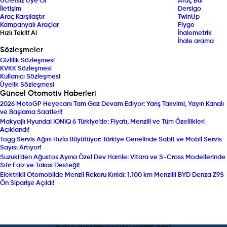
Ücretsiz Üye Ol
Araç Bul
İletişim
Dersigo
Araç Karşılaştır
TwinUp
Kampanyalı Araçlar
Fiygo
Hızlı Teklif Al
İhalemetrik
İhale arama
Sözleşmeler
Gizlilik Sözleşmesi
KVKK Sözleşmesi
Kullanıcı Sözleşmesi
Üyelik Sözleşmesi
Güncel Otomotiv Haberleri
2026 MotoGP Heyecanı Tam Gaz Devam Ediyor: Yarış Takvimi, Yayın Kanalı
ve Başlama Saatleri!
Makyajlı Hyundai IONIQ 6 Türkiye’de: Fiyatı, Menzili ve Tüm Özellikleri
Açıklandı!
Togg Servis Ağını Hızla Büyütüyor: Türkiye Genelinde Sabit ve Mobil Servis
Sayısı Artıyor!
Suzuki’den Ağustos Ayına Özel Dev Hamle: Vitara ve S-Cross Modellerinde
Sıfır Faiz ve Takas Desteği!
Elektrikli Otomobilde Menzil Rekoru Kırıldı: 1.100 km Menzilli BYD Denza Z9S
Ön Siparişe Açıldı!