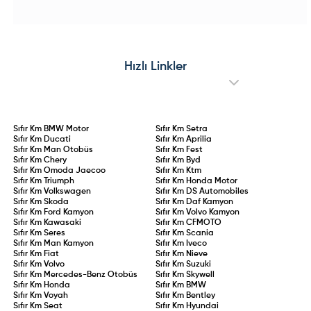
ünitesine kavuşan e-Amarok
teması, Advanced Comfort®
prototype testleri sürdürülüyor. Çift
koltuklar ve yenilikçi C-Zen lounge
motorlu dört tekerlekten çekiş
kokpitiyle konforu ön plana
altyapısı, yüksek batarya
çıkarıyor. 145 HP hibrit ve 83 kW
kapasitesi ve hızlı şarj desteğiyle
elektrikli motor seçenekleriyle
öne çıkacak olan elektrikli
sunulan Collection serisi, stil ve
Amarok’un, madencilik, filolar ve
pratikliği bir arada arayan
Hızlı Linkler
çevreci pikap tutkunları için küresel
sürücülere hitap ediyor.
pazarlara sunulması hedefleniyor.
Sıfır Km
BMW Motor
Sıfır Km
Setra
Sıfır Km
Ducati
Sıfır Km
Aprilia
Sıfır Km
Man Otobüs
Sıfır Km
Fest
Sıfır Km
Chery
Sıfır Km
Byd
Sıfır Km
Omoda Jaecoo
Sıfır Km
Ktm
Sıfır Km
Triumph
Sıfır Km
Honda Motor
Sıfır Km
Volkswagen
Sıfır Km
DS Automobiles
Sıfır Km
Skoda
Sıfır Km
Daf Kamyon
Sıfır Km
Ford Kamyon
Sıfır Km
Volvo Kamyon
Sıfır Km
Kawasaki
Sıfır Km
CFMOTO
Sıfır Km
Seres
Sıfır Km
Scania
Sıfır Km
Man Kamyon
Sıfır Km
Iveco
Sıfır Km
Fiat
Sıfır Km
Nieve
Sıfır Km
Volvo
Sıfır Km
Suzuki
Sıfır Km
Mercedes-Benz Otobüs
Sıfır Km
Skywell
Sıfır Km
Honda
Sıfır Km
BMW
Sıfır Km
Voyah
Sıfır Km
Bentley
Sıfır Km
Seat
Sıfır Km
Hyundai