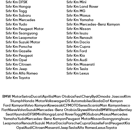
Sıfır Km
DFSK
Sıfır Km
Mini
Sıfır Km
Hongqı
Sıfır Km
Land Rover
Sıfır Km
Togg
Sıfır Km
MG
Sıfır Km
Subaru
Sıfır Km
Maxus
Sıfır Km
Mercedes
Sıfır Km
Yamaha
Sıfır Km
Yudo
Sıfır Km
Mercedes-Benz Kamyon
Sıfır Km
Peugeot Motor
Sıfır Km
Nissan
Sıfır Km
Ssangyong
Sıfır Km
Isuzu
Sıfır Km
Leapmotor
Sıfır Km
Renault
Sıfır Km
Suzuki Motor
Sıfır Km
Dacia
Sıfır Km
Porsche
Sıfır Km
Cupra
Sıfır Km
Gazelle
Sıfır Km
Ford
Sıfır Km
Peugeot
Sıfır Km
Kia
Sıfır Km
Opel
Sıfır Km
Audi
Sıfır Km
Citroen
Sıfır Km
Maserati
Sıfır Km
Jeep
Sıfır Km
Tesla
Sıfır Km
Alfa Romeo
Sıfır Km
Lexus
Sıfır Km
Toyota
BMW Motor
Setra
Ducati
Aprilia
Man Otobüs
Fest
Chery
Byd
Omoda Jaecoo
Ktm
Triumph
Honda Motor
Volkswagen
DS Automobiles
Skoda
Daf Kamyon
Ford Kamyon
Volvo Kamyon
Kawasaki
CFMOTO
Seres
Scania
Man Kamyon
Iveco
Fiat
Nieve
Volvo
Suzuki
Mercedes-Benz Otobüs
Skywell
Honda
BMW
Voyah
Bentley
Seat
Hyundai
DFSK
Mini
Hongqı
Land Rover
Togg
MG
Subaru
Maxus
Mercedes
Yamaha
Yudo
Mercedes-Benz Kamyon
Peugeot Motor
Nissan
Ssangyong
Isuzu
Leapmotor
Renault
Suzuki Motor
Dacia
Porsche
Cupra
Gazelle
Ford
Peugeot
Kia
Opel
Audi
Citroen
Maserati
Jeep
Tesla
Alfa Romeo
Lexus
Toyota