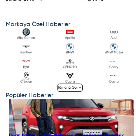
Markaya Özel Haberler
Alfa Romeo
Aprilia
Audi
Bentley
BMW
BMW Motor
Byd
CFMOTO
Chery
Citroen
Cupra
Dacia
Tümünü Gör
Popüler Haberler
Ekran Büyüdü, Turbo Motor Geldi: Yenilenen Ekonomik