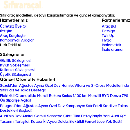
Sıfır araç modelleri, detaylı karşılaştırmalar ve güncel kampanyalar.
Hizmetlerimiz
Partnerlerimiz
Ücretsiz Üye Ol
Araç Bul
İletişim
Dersigo
Araç Karşılaştır
TwinUp
Kampanyalı Araçlar
Fiygo
Hızlı Teklif Al
İhalemetrik
İhale arama
Sözleşmeler
Gizlilik Sözleşmesi
KVKK Sözleşmesi
Kullanıcı Sözleşmesi
Üyelik Sözleşmesi
Güncel Otomotiv Haberleri
Suzuki’den Ağustos Ayına Özel Dev Hamle: Vitara ve S-Cross Modellerinde
Sıfır Faiz ve Takas Desteği!
Elektrikli Otomobilde Menzil Rekoru Kırıldı: 1.100 km Menzilli BYD Denza Z9S
Ön Siparişe Açıldı!
Peugeot’dan Ağustos Ayına Özel Dev Kampanya: Sıfır Faizli Kredi ve Takas
Destekleri Başladı!
Audi’nin Dev Amiral Gemisi Sahneye Çıktı: Tüm Detaylarıyla Yeni Audi Q9!
Tasarımı Tartışıldı, Kotası İki Ayda Doldu: Elektrikli Ferrari Luce Yok Sattı!