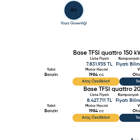
0
%
Yaya Güvenliği
Base TFSI quattro 150 k
Liste Fiyatı
Kampanyalı 
7.831.935 TL
Fiyatı Bili
Yakıt
Motor Hacmi
V
Benzin
1984
cc
Oto
Araç Özellikleri
Te
Base TFSI quattro 
Liste Fiyatı
Kampanyalı 
8.427.711 TL
Fiyatı Bili
Yakıt
Motor Hacmi
V
Benzin
1984
cc
Oto
Araç Özellikleri
Te