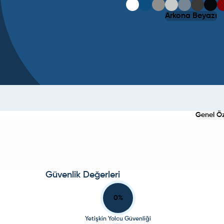
Arkona Beyazı
Genel Öze
Güvenlik Değerleri
0
%
Yetişkin Yolcu Güvenliği