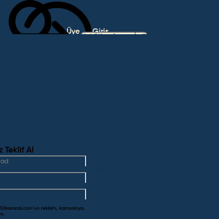
Üye
Giriş
Mobil Uygulamayı İndir
Ol
Yap
Teklif Al
Paylaş
 Sifiraracal.com'un reklam, kampanya,
Favoriye Ekle
um.