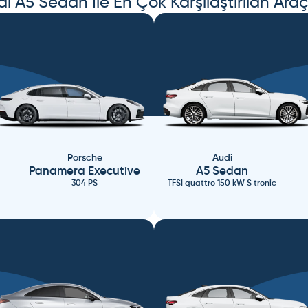
di
A5 Sedan
İle En Çok Karşılaştırılan Araç
Porsche
Audi
Panamera Executive
A5 Sedan
304 PS
TFSI quattro 150 kW S tronic