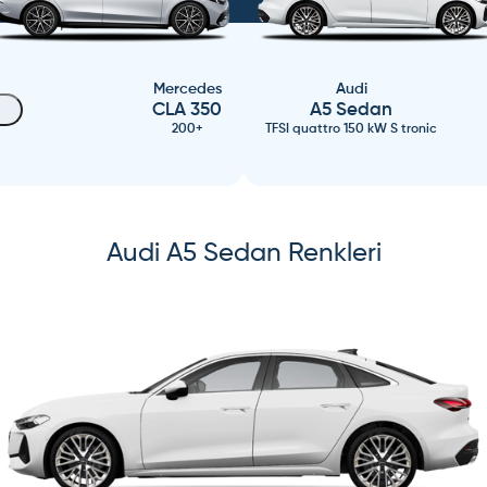
Mercedes
Audi
CLA 350
A5 Sedan
200+
TFSI quattro 150 kW S tronic
Audi
A5 Sedan
Renkleri
s slide
ide