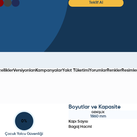
Teklif Al
llikler
Versiyonları
Kampanyalar
Yakıt Tüketimi
Yorumlar
Renkler
Resimle
Boyutlar ve Kapasite
GENIŞLIK
1860
mm
0
%
Kapı Sayısı
Bagaj Hacmi
Çocuk Yolcu Güvenliği