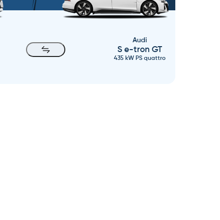
Audi
S e-tron GT
435 kW PS quattro