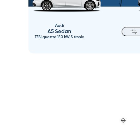
Audi
A5 Sedan
TFSI quattro 150 kW S tronic
Previou
Next sl