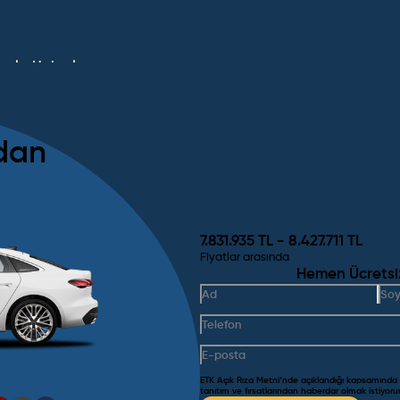
umlar
Haberler
dan
7.831.935
TL -
8.427.711
TL
Fiyatlar arasında
Hemen Ücretsiz 
ETK Açık Rıza Metni’nde açıklandığı kapsamında
tanıtım ve fırsatlarından haberdar olmak istiyor