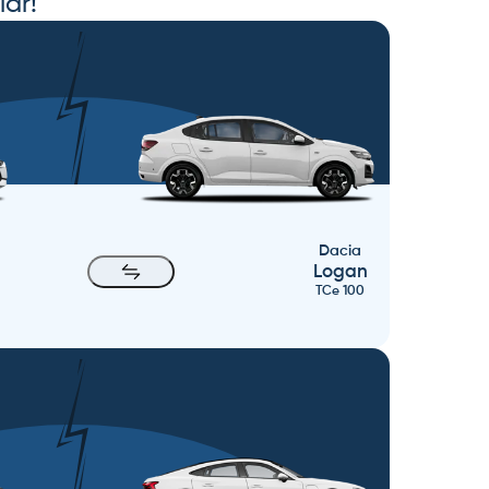
lar!
Dacia
Logan
TCe 100