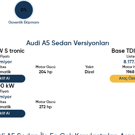
0
%
Güvenlik Ekipmanı
Audi
A5 Sedan
Versiyonları
W S tronic
Base TDI
Fiyatı
Liste
nmiyor
8.177
ites
Motor Gücü
Yakıt
Motor 
matik
204
hp
Dizel
1968
klif Al
Araç Özel
200 kW
Fiyatı
nmiyor
ites
Motor Gücü
matik
272
hp
klif Al