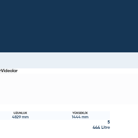
r
Videolar
UZUNLUK
YÜKSEKLIK
4829
mm
1444
mm
5
444 Litre