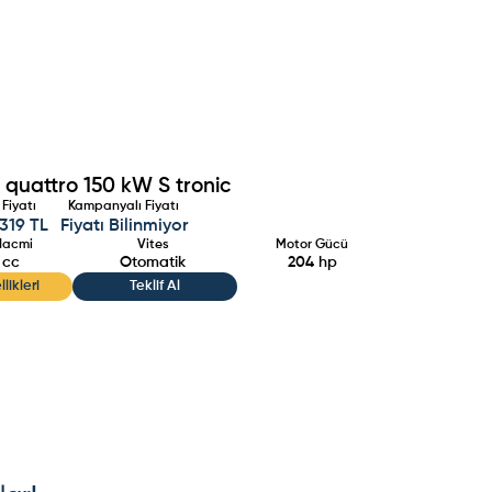
 quattro 150 kW S tronic
 Fiyatı
Kampanyalı Fiyatı
.319 TL
Fiyatı Bilinmiyor
Hacmi
Vites
Motor Gücü
cc
Otomatik
204
hp
likleri
Teklif Al