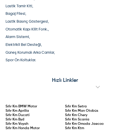
Lastik Tamir Kiti,
Bagaj Filesi,
Lastik Basınç Göstergesi,
Otomatik Kapı Kilit Fonk.,
Alarm Sistemi,
Elektrikli Bel Desteği,
Güneş Korumalı Arka Camlar,
Spor Ön Koltuklar.
Hızlı Linkler
Sıfır Km
BMW Motor
Sıfır Km
Setra
Sıfır Km
Aprilia
Sıfır Km
Man Otobüs
Sıfır Km
Ducati
Sıfır Km
Chery
Sıfır Km
Byd
Sıfır Km
Scania
Sıfır Km
Voyah
Sıfır Km
Omoda Jaecoo
Sıfır Km
Honda Motor
Sıfır Km
Ktm