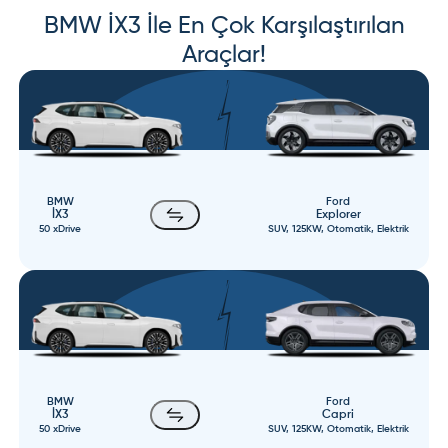
BMW
İX3
İle En Çok Karşılaştırılan
Araçlar!
BMW
Ford
İX3
Explorer
50 xDrive
SUV, 125KW, Otomatik, Elektrik
BMW
Ford
İX3
Capri
50 xDrive
SUV, 125KW, Otomatik, Elektrik