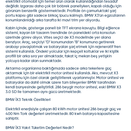
elektrikli otomobil için temel ürün olarak kullanıldığından tesadüf
değildir. Izgarası daha çok bir böbrek paneliyken, kapalı olduğu için
görünüm benzerlik göstermektedir. Profilde ön çamurluktaki şarj
portu kapısı gibi sadece birkaç ipucu kalmıştı. BMW X3'ün egzozlarının
konumlandırıldığı arka tarafta iki mavi trim yer alıyordu.
Kabin içinde, gösterge paneli bir TFT ekrana kavuştu. Bilgi eğlence
sistemi, kayan bir tasarım trendinde ön paneldeki orta konsolun
üzerinde görev alıyor. Vites seçici de X3 modelinde yer alana
benziyor. Araç, seçiciyi "D" konumundan "B" konumuna getirerek
arabayı yavaşlatmak ve bataryaları şarj etmek için rejeneratif fren
sistemi kullanıldı. Öndeki yolcular için kepçeli koltuklar ve iki kişilik
profilli bir arka sıra yer almaktadır, fakat iç mekan beş yetişkin
yolcuya kadar alan sunmaktadır.
Aktarma organlarına baktığımızda sadece arka tekerlere güç
aktarmak için bir elektrikli motor ünitesi kullanıldı. Aks, mevcut X3
platformu için özel olarak geliştirilerek uyarlanmıştır. Motor ünitesi ve
bataryalar da dahil olmak üzere tüm bileşenler BMW tarafından
kendi bünyesinde geliştirildi. 286 beygir motor ünitesi, eski BMW X3
3.0 SD ile tamamen aynı gücü üretmektedir.
BMW İX3 Teknik Özellikleri
Elektrikli enerjisiyle çalışan 80 kWh motor ünitesi 286 beygir güç ve
400 Nm Tork değerleri üretmektedir. 80 kwh batarya kapasitesine
sahiptir.
BMW İX3 Yakıt Tüketim Değerleri Nedir?