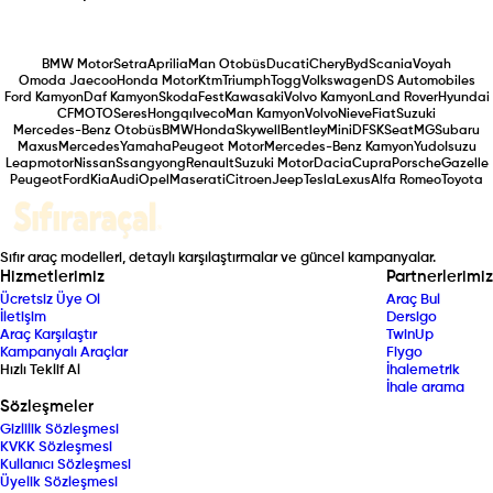
BMW Motor
Setra
Aprilia
Man Otobüs
Ducati
Chery
Byd
Scania
Voyah
Omoda Jaecoo
Honda Motor
Ktm
Triumph
Togg
Volkswagen
DS Automobiles
Ford Kamyon
Daf Kamyon
Skoda
Fest
Kawasaki
Volvo Kamyon
Land Rover
Hyundai
CFMOTO
Seres
Hongqı
Iveco
Man Kamyon
Volvo
Nieve
Fiat
Suzuki
Mercedes-Benz Otobüs
BMW
Honda
Skywell
Bentley
Mini
DFSK
Seat
MG
Subaru
Maxus
Mercedes
Yamaha
Peugeot Motor
Mercedes-Benz Kamyon
Yudo
Isuzu
Leapmotor
Nissan
Ssangyong
Renault
Suzuki Motor
Dacia
Cupra
Porsche
Gazelle
Peugeot
Ford
Kia
Audi
Opel
Maserati
Citroen
Jeep
Tesla
Lexus
Alfa Romeo
Toyota
Sıfır araç modelleri, detaylı karşılaştırmalar ve güncel kampanyalar.
Hizmetlerimiz
Partnerlerimiz
Ücretsiz Üye Ol
Araç Bul
İletişim
Dersigo
Araç Karşılaştır
TwinUp
Kampanyalı Araçlar
Fiygo
Hızlı Teklif Al
İhalemetrik
İhale arama
Sözleşmeler
Gizlilik Sözleşmesi
KVKK Sözleşmesi
Kullanıcı Sözleşmesi
Üyelik Sözleşmesi