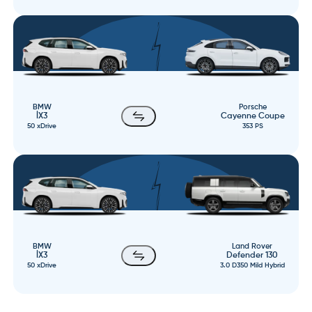
BMW
Porsche
İX3
Cayenne Coupe
50 xDrive
353 PS
BMW
Land Rover
İX3
Defender 130
50 xDrive
3.0 D350 Mild Hybrid