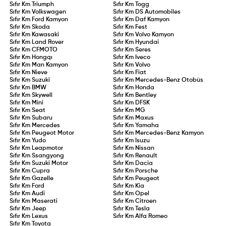
Sıfır Km
Triumph
Sıfır Km
Togg
Sıfır Km
Volkswagen
Sıfır Km
DS Automobiles
Sıfır Km
Ford Kamyon
Sıfır Km
Daf Kamyon
Sıfır Km
Skoda
Sıfır Km
Fest
Sıfır Km
Kawasaki
Sıfır Km
Volvo Kamyon
Sıfır Km
Land Rover
Sıfır Km
Hyundai
Sıfır Km
CFMOTO
Sıfır Km
Seres
Sıfır Km
Hongqı
Sıfır Km
Iveco
Sıfır Km
Man Kamyon
Sıfır Km
Volvo
Sıfır Km
Nieve
Sıfır Km
Fiat
Sıfır Km
Suzuki
Sıfır Km
Mercedes-Benz Otobüs
Sıfır Km
BMW
Sıfır Km
Honda
Sıfır Km
Skywell
Sıfır Km
Bentley
Sıfır Km
Mini
Sıfır Km
DFSK
Sıfır Km
Seat
Sıfır Km
MG
Sıfır Km
Subaru
Sıfır Km
Maxus
Sıfır Km
Mercedes
Sıfır Km
Yamaha
Sıfır Km
Peugeot Motor
Sıfır Km
Mercedes-Benz Kamyon
Sıfır Km
Yudo
Sıfır Km
Isuzu
Sıfır Km
Leapmotor
Sıfır Km
Nissan
Sıfır Km
Ssangyong
Sıfır Km
Renault
Sıfır Km
Suzuki Motor
Sıfır Km
Dacia
Sıfır Km
Cupra
Sıfır Km
Porsche
Sıfır Km
Gazelle
Sıfır Km
Peugeot
Sıfır Km
Ford
Sıfır Km
Kia
Sıfır Km
Audi
Sıfır Km
Opel
Sıfır Km
Maserati
Sıfır Km
Citroen
Sıfır Km
Jeep
Sıfır Km
Tesla
Sıfır Km
Lexus
Sıfır Km
Alfa Romeo
Sıfır Km
Toyota