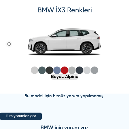
BMW
İX3
Renkleri
Previous slide
Next slide
Beyaz Alpine
Bu model için henüz yorum yapılmamış.
Tüm yorumları gör
BMW
için yorum yaz