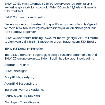
BMW İX3 Elektrikli Otomatik 286 BG batarya ünitesi fabrika çıkış
verilerine göre ortalama olarak kWh/100km’de 18,5 elektrik enerjisi
tüketmektedir.
BMW İX3
Tasarımı ve Boyutları
Bedeni maceracı ruhu elektrikli, sportif duruşu, aerodinamik ögeleri
ve mavi renk tonunu vurgulayan tasarımıyla kullanıcısının gönlünde
taht kurmayı başarıyor.
BMW İX3
’ün
toplam uzunluğu 4734 milimetre, genişlik 2138 milimetre,
toplam yükseklik 1668 milimetre ve aracın bagaj hacmi 510 litredir.
BMW İX3 Donanım Paketleri
Impressive donanım seçeneğiyle satışa sunulan tamamen elektrikli
BMW İX3’ün öne çıkan özelliklerini gelin hep beraber inceleyelim.
Adaptif LED Farlar,
BMW LaserLight,
Adaptif Süspansiyon,
Adaptif M Süspansiyon,
Ind. Alüminyum Dış Kaplama,
Parlak Siyah Dış Kaplama,
Aluminyum Tavan Rayları,