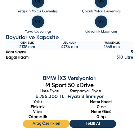
0
%
0
%
Yetişkin Yolcu Güvenliği
Çocuk Yolcu Güvenliği
0
%
0
%
Yaya Güvenliği
Güvenlik Ekipmanı
Boyutlar ve Kapasite
GENIŞLIK
UZUNLUK
YÜKSEKLIK
2138
mm
4734
mm
1668
mm
5
Kapı Sayısı
510 Litre
Bagaj Hacmi
BMW
İX3
Versiyonları
M Sport 50 xDrive
Liste Fiyatı
Kampanyalı Fiyatı
6.755.300 TL
Fiyatı Bilinmiyor
Yakıt
Motor Hacmi
Elektrik
0
cc
Vites
Motor Gücü
Otomatik
0
hp
Araç Özellikleri
Teklif Al