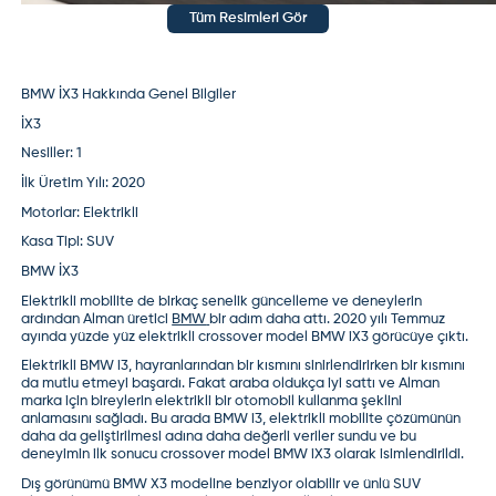
Tüm Resimleri Gör
BMW İX3 Hakkında Genel Bilgiler
İX3
Nesiller:
1
İlk Üretim Yılı:
2020
Motorlar:
Elektrikli
Kasa Tipi:
SUV
BMW İX3
Elektrikli mobilite de birkaç senelik güncelleme ve deneylerin
ardından Alman üretici
BMW
bir adım daha attı. 2020 yılı Temmuz
ayında yüzde yüz elektrikli crossover model
BMW iX3
görücüye çıktı.
Elektrikli BMW i3, hayranlarından bir kısmını sinirlendirirken bir kısmını
da mutlu etmeyi başardı. Fakat araba oldukça iyi sattı ve Alman
marka için bireylerin elektrikli bir otomobil kullanma şeklini
anlamasını sağladı. Bu arada BMW i3, elektrikli mobilite çözümünün
daha da geliştirilmesi adına daha değerli veriler sundu ve bu
deneyimin ilk sonucu crossover model BMW iX3 olarak isimlendirildi.
Dış görünümü BMW X3 modeline benziyor olabilir ve ünlü SUV