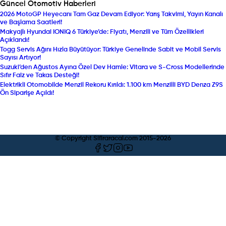
Güncel Otomotiv Haberleri
2026 MotoGP Heyecanı Tam Gaz Devam Ediyor: Yarış Takvimi, Yayın Kanalı
ve Başlama Saatleri!
Makyajlı Hyundai IONIQ 6 Türkiye’de: Fiyatı, Menzili ve Tüm Özellikleri
Açıklandı!
Togg Servis Ağını Hızla Büyütüyor: Türkiye Genelinde Sabit ve Mobil Servis
Sayısı Artıyor!
Suzuki’den Ağustos Ayına Özel Dev Hamle: Vitara ve S-Cross Modellerinde
Sıfır Faiz ve Takas Desteği!
Elektrikli Otomobilde Menzil Rekoru Kırıldı: 1.100 km Menzilli BYD Denza Z9S
Ön Siparişe Açıldı!
© Copyright Sifiraracal.com 2015-
2026