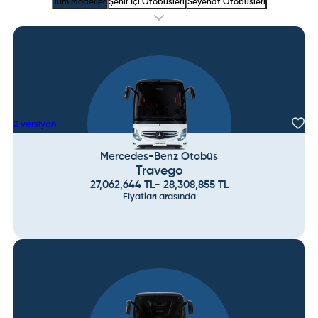
Tüm Modeller
Şehir İçi Otobüsleri
Seyehat Otobüsleri
2
versiyon
Mercedes-Benz Otobüs
Travego
27,062,644
TL
-
28,308,855
TL
Fiyatları arasında