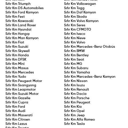
Sıfır Km
Triumph
Sıfır Km
Volkswagen
Sıfır Km
DS Automobiles
Sıfır Km
Togg
Sıfır Km
Ford Kamyon
Sıfır Km
Daf Kamyon
Sıfır Km
Fest
Sıfır Km
Skoda
Sıfır Km
Kawasaki
Sıfır Km
Volvo Kamyon
Sıfır Km
Land Rover
Sıfır Km
Seres
Sıfır Km
Hyundai
Sıfır Km
CFMOTO
Sıfır Km
Hongqı
Sıfır Km
Iveco
Sıfır Km
Man Kamyon
Sıfır Km
Nieve
Sıfır Km
Fiat
Sıfır Km
Volvo
Sıfır Km
Suzuki
Sıfır Km
Mercedes-Benz Otobüs
Sıfır Km
Skywell
Sıfır Km
BMW
Sıfır Km
Honda
Sıfır Km
Bentley
Sıfır Km
DFSK
Sıfır Km
Seat
Sıfır Km
Mini
Sıfır Km
MG
Sıfır Km
Maxus
Sıfır Km
Subaru
Sıfır Km
Mercedes
Sıfır Km
Yamaha
Sıfır Km
Yudo
Sıfır Km
Mercedes-Benz Kamyon
Sıfır Km
Peugeot Motor
Sıfır Km
Nissan
Sıfır Km
Ssangyong
Sıfır Km
Isuzu
Sıfır Km
Leapmotor
Sıfır Km
Renault
Sıfır Km
Suzuki Motor
Sıfır Km
Dacia
Sıfır Km
Gazelle
Sıfır Km
Porsche
Sıfır Km
Cupra
Sıfır Km
Peugeot
Sıfır Km
Ford
Sıfır Km
Kia
Sıfır Km
Audi
Sıfır Km
Opel
Sıfır Km
Maserati
Sıfır Km
Jeep
Sıfır Km
Citroen
Sıfır Km
Alfa Romeo
Sıfır Km
Lexus
Sıfır Km
Tesla