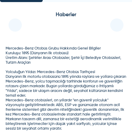
Haberler
Mercedes-Benz Otobüs Grubu Hakkında Genel Bilgiler
Kuruluşu:
1895 (Dünyanın ilk otobüsü)
Üretim Alanı:
Şehirler Arası Otobüsler, Şehir İçi Belediye Otobüsleri,
Turizm Araçları
Yolculuğun Yıldızı: Mercedes-Benz Otobüs Tarihçesi
Dünyanın ilk motorlu otobüsünü 1895 yılında raylara ve yollara çıkaran
Mercedes-Benz, yolcu taşımacılığı tarihinde konforun ve güvenliğin
rotasını çizen markadır. Bugün yollarda gördüğümüz o ihtişamlı
"Yıldız", sadece bir ulaşım aracını değil, seyahat kültürünün kendisini
temsil eder.
Mercedes-Benz otobüsleri, on yıllardır "en güvenli yolculuk"
vizyonuyla geliştirilmektedir. ABS, ESP ve günümüzde otonom acil
frenleme sistemleri gibi devrim niteliğindeki güvenlik donanımları, ilk
kez Mercedes-Benz otobüslerinde standart hale getirilmiştir.
Markanın tasarım dili, zamansız bir estetiği aerodinamik verimlilikle
birleştirerek işletmeciler için düşük yakıt sarfiyatı, yolcular içinse
sessiz bir seyahat ortamı yaratır.