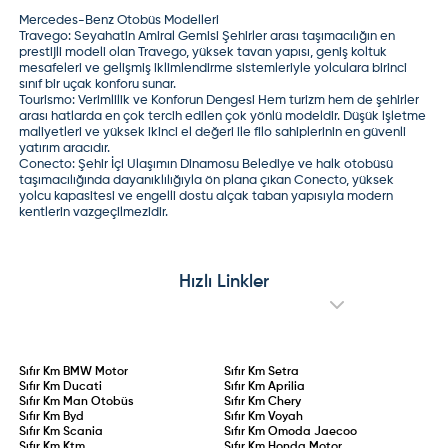
Mercedes-Benz Otobüs Modelleri
Travego: Seyahatin Amiral Gemisi
Şehirler arası taşımacılığın en
prestijli modeli olan Travego, yüksek tavan yapısı, geniş koltuk
mesafeleri ve gelişmiş iklimlendirme sistemleriyle yolculara birinci
sınıf bir uçak konforu sunar.
Tourismo: Verimlilik ve Konforun Dengesi
Hem turizm hem de şehirler
arası hatlarda en çok tercih edilen çok yönlü modeldir. Düşük işletme
maliyetleri ve yüksek ikinci el değeri ile filo sahiplerinin en güvenli
yatırım aracıdır.
Conecto: Şehir İçi Ulaşımın Dinamosu
Belediye ve halk otobüsü
taşımacılığında dayanıklılığıyla ön plana çıkan Conecto, yüksek
yolcu kapasitesi ve engelli dostu alçak taban yapısıyla modern
kentlerin vazgeçilmezidir.
Hızlı Linkler
Sıfır Km
BMW Motor
Sıfır Km
Setra
Sıfır Km
Ducati
Sıfır Km
Aprilia
Sıfır Km
Man Otobüs
Sıfır Km
Chery
Sıfır Km
Byd
Sıfır Km
Voyah
Sıfır Km
Scania
Sıfır Km
Omoda Jaecoo
Sıfır Km
Ktm
Sıfır Km
Honda Motor