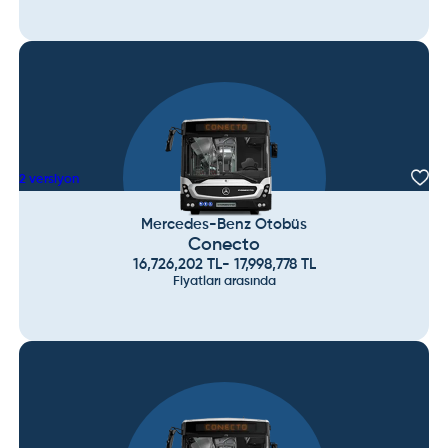
2
versiyon
Mercedes-Benz Otobüs
Conecto
16,726,202
TL
-
17,998,778
TL
Fiyatları arasında