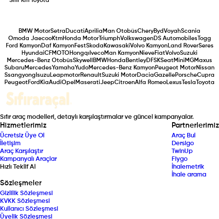
Sıfır Km
Toyota
BMW Motor
Setra
Ducati
Aprilia
Man Otobüs
Chery
Byd
Voyah
Scania
Omoda Jaecoo
Ktm
Honda Motor
Triumph
Volkswagen
DS Automobiles
Togg
Ford Kamyon
Daf Kamyon
Fest
Skoda
Kawasaki
Volvo Kamyon
Land Rover
Seres
Hyundai
CFMOTO
Hongqı
Iveco
Man Kamyon
Nieve
Fiat
Volvo
Suzuki
Mercedes-Benz Otobüs
Skywell
BMW
Honda
Bentley
DFSK
Seat
Mini
MG
Maxus
Subaru
Mercedes
Yamaha
Yudo
Mercedes-Benz Kamyon
Peugeot Motor
Nissan
Ssangyong
Isuzu
Leapmotor
Renault
Suzuki Motor
Dacia
Gazelle
Porsche
Cupra
Peugeot
Ford
Kia
Audi
Opel
Maserati
Jeep
Citroen
Alfa Romeo
Lexus
Tesla
Toyota
Sıfır araç modelleri, detaylı karşılaştırmalar ve güncel kampanyalar.
Hizmetlerimiz
Partnerlerimiz
Ücretsiz Üye Ol
Araç Bul
İletişim
Dersigo
Araç Karşılaştır
TwinUp
Kampanyalı Araçlar
Fiygo
Hızlı Teklif Al
İhalemetrik
İhale arama
Sözleşmeler
Gizlilik Sözleşmesi
KVKK Sözleşmesi
Kullanıcı Sözleşmesi
Üyelik Sözleşmesi