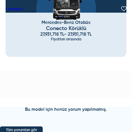
1
versiyon
Mercedes-Benz Otobüs
Conecto Körüklü
27,931,718
TL
-
27,931,718
TL
Fiyatları arasında
Bu model için henüz yorum yapılmamış.
Tüm yorumları gör