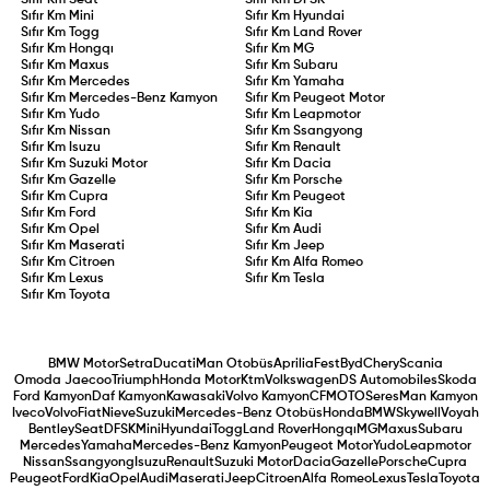
Sıfır Km
Mini
Sıfır Km
Hyundai
Sıfır Km
Togg
Sıfır Km
Land Rover
Sıfır Km
Hongqı
Sıfır Km
MG
Sıfır Km
Maxus
Sıfır Km
Subaru
Sıfır Km
Mercedes
Sıfır Km
Yamaha
Sıfır Km
Mercedes-Benz Kamyon
Sıfır Km
Peugeot Motor
Sıfır Km
Yudo
Sıfır Km
Leapmotor
Sıfır Km
Nissan
Sıfır Km
Ssangyong
Sıfır Km
Isuzu
Sıfır Km
Renault
Sıfır Km
Suzuki Motor
Sıfır Km
Dacia
Sıfır Km
Gazelle
Sıfır Km
Porsche
Sıfır Km
Cupra
Sıfır Km
Peugeot
Sıfır Km
Ford
Sıfır Km
Kia
Sıfır Km
Opel
Sıfır Km
Audi
Sıfır Km
Maserati
Sıfır Km
Jeep
Sıfır Km
Citroen
Sıfır Km
Alfa Romeo
Sıfır Km
Lexus
Sıfır Km
Tesla
Sıfır Km
Toyota
BMW Motor
Setra
Ducati
Man Otobüs
Aprilia
Fest
Byd
Chery
Scania
Omoda Jaecoo
Triumph
Honda Motor
Ktm
Volkswagen
DS Automobiles
Skoda
Ford Kamyon
Daf Kamyon
Kawasaki
Volvo Kamyon
CFMOTO
Seres
Man Kamyon
Iveco
Volvo
Fiat
Nieve
Suzuki
Mercedes-Benz Otobüs
Honda
BMW
Skywell
Voyah
Bentley
Seat
DFSK
Mini
Hyundai
Togg
Land Rover
Hongqı
MG
Maxus
Subaru
Mercedes
Yamaha
Mercedes-Benz Kamyon
Peugeot Motor
Yudo
Leapmotor
Nissan
Ssangyong
Isuzu
Renault
Suzuki Motor
Dacia
Gazelle
Porsche
Cupra
Peugeot
Ford
Kia
Opel
Audi
Maserati
Jeep
Citroen
Alfa Romeo
Lexus
Tesla
Toyota