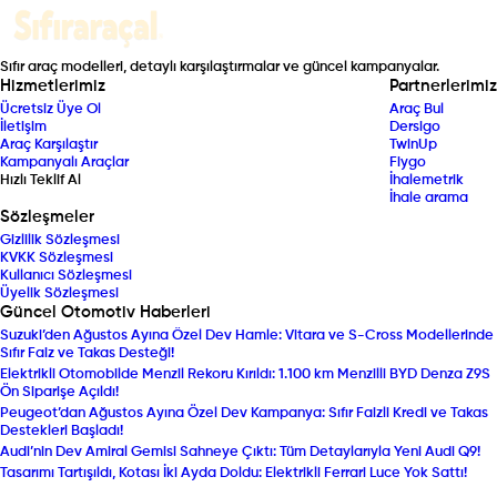
Sıfır araç modelleri, detaylı karşılaştırmalar ve güncel kampanyalar.
Hizmetlerimiz
Partnerlerimiz
Ücretsiz Üye Ol
Araç Bul
İletişim
Dersigo
Araç Karşılaştır
TwinUp
Kampanyalı Araçlar
Fiygo
Hızlı Teklif Al
İhalemetrik
İhale arama
Sözleşmeler
Gizlilik Sözleşmesi
KVKK Sözleşmesi
Kullanıcı Sözleşmesi
Üyelik Sözleşmesi
Güncel Otomotiv Haberleri
Suzuki’den Ağustos Ayına Özel Dev Hamle: Vitara ve S-Cross Modellerinde
Sıfır Faiz ve Takas Desteği!
Elektrikli Otomobilde Menzil Rekoru Kırıldı: 1.100 km Menzilli BYD Denza Z9S
Ön Siparişe Açıldı!
Peugeot’dan Ağustos Ayına Özel Dev Kampanya: Sıfır Faizli Kredi ve Takas
Destekleri Başladı!
Audi’nin Dev Amiral Gemisi Sahneye Çıktı: Tüm Detaylarıyla Yeni Audi Q9!
Tasarımı Tartışıldı, Kotası İki Ayda Doldu: Elektrikli Ferrari Luce Yok Sattı!