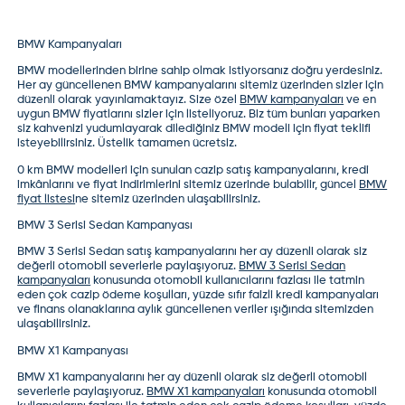
BMW Kampanyaları
BMW modelleri
nden birine sahip olmak istiyorsanız doğru yerdesiniz.
Her ay güncellenen BMW kampanyalarını sitemiz üzerinden sizler için
düzenli olarak yayınlamaktayız. Size özel
BMW kampanyaları
ve en
uygun
BMW fiyatları
nı sizler için listeliyoruz. Biz tüm bunları yaparken
siz kahvenizi yudumlayarak dilediğiniz BMW modeli için fiyat teklifi
isteyebilirsiniz. Üstelik tamamen ücretsiz.
0 km BMW modelleri
için sunulan cazip satış kampanyalarını, kredi
imkânlarını ve fiyat indirimlerini sitemiz üzerinde bulabilir, güncel
BMW
fiyat listesi
ne sitemiz üzerinden ulaşabilirsiniz.
BMW 3 Serisi Sedan Kampanyası
BMW 3 Serisi Sedan
satış kampanyalarını her ay düzenli olarak siz
değerli otomobil severlerle paylaşıyoruz.
BMW 3 Serisi Sedan
kampanyaları
konusunda otomobil kullanıcılarını fazlası ile tatmin
eden çok cazip ödeme koşulları, yüzde sıfır faizli kredi kampanyaları
ve finans olanaklarına aylık güncellenen veriler ışığında sitemizden
ulaşabilirsiniz.
BMW X1 Kampanyası
BMW X1
kampanyalarını her ay düzenli olarak siz değerli otomobil
severlerle paylaşıyoruz.
BMW X1 kampanyaları
konusunda otomobil