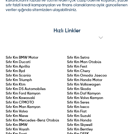
kullanıcılarını fazlası ile tatmin eden çok cazip ödeme koşulları, yüzde
sıfır faizli kredi kampanyaları ve finans olanaklarına aylık güncellenen
veriler ışığında sitemizden ulaşabilirsiniz.
Hızlı Linkler
Sıfır Km
BMW Motor
Sıfır Km
Setra
Sıfır Km
Ducati
Sıfır Km
Man Otobüs
Sıfır Km
Aprilia
Sıfır Km
Fest
Sıfır Km
Byd
Sıfır Km
Chery
Sıfır Km
Scania
Sıfır Km
Omoda Jaecoo
Sıfır Km
Triumph
Sıfır Km
Honda Motor
Sıfır Km
Ktm
Sıfır Km
Volkswagen
Sıfır Km
DS Automobiles
Sıfır Km
Skoda
Sıfır Km
Ford Kamyon
Sıfır Km
Daf Kamyon
Sıfır Km
Kawasaki
Sıfır Km
Volvo Kamyon
Sıfır Km
CFMOTO
Sıfır Km
Seres
Sıfır Km
Man Kamyon
Sıfır Km
Iveco
Sıfır Km
Volvo
Sıfır Km
Fiat
Sıfır Km
Nieve
Sıfır Km
Suzuki
Sıfır Km
Mercedes-Benz Otobüs
Sıfır Km
Honda
Sıfır Km
BMW
Sıfır Km
Skywell
Sıfır Km
Voyah
Sıfır Km
Bentley
Sıfır Km
Seat
Sıfır Km
DFSK