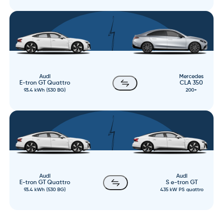
Audi
Mercedes
E-tron GT Quattro
CLA 350
93.4 kWh (530 BG)
200+
Audi
Audi
E-tron GT Quattro
S e-tron GT
93.4 kWh (530 BG)
435 kW PS quattro