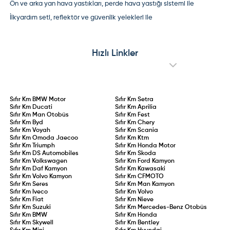
Ön ve arka yan hava yastıkları, perde hava yastığı sistemi ile
İlkyardım seti, reflektör ve güvenlik yelekleri ile
Hızlı Linkler
Sıfır Km
BMW Motor
Sıfır Km
Setra
Sıfır Km
Ducati
Sıfır Km
Aprilia
Sıfır Km
Man Otobüs
Sıfır Km
Fest
Sıfır Km
Byd
Sıfır Km
Chery
Sıfır Km
Voyah
Sıfır Km
Scania
Sıfır Km
Omoda Jaecoo
Sıfır Km
Ktm
Sıfır Km
Triumph
Sıfır Km
Honda Motor
Sıfır Km
DS Automobiles
Sıfır Km
Skoda
Sıfır Km
Volkswagen
Sıfır Km
Ford Kamyon
Sıfır Km
Daf Kamyon
Sıfır Km
Kawasaki
Sıfır Km
Volvo Kamyon
Sıfır Km
CFMOTO
Sıfır Km
Seres
Sıfır Km
Man Kamyon
Sıfır Km
Iveco
Sıfır Km
Volvo
Sıfır Km
Fiat
Sıfır Km
Nieve
Sıfır Km
Suzuki
Sıfır Km
Mercedes-Benz Otobüs
Sıfır Km
BMW
Sıfır Km
Honda
Sıfır Km
Skywell
Sıfır Km
Bentley