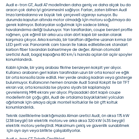
Audi e-tron GT
, Audi A7 modelinden daha geniş ve daha alçak bu da
aracın çok daha iyi görünmesini sağlıyor. Farları, zaten bilinen Audi
imza lambalarına ve büyük tek çerçeveli ızgarayı sunuyor. Bu
durumda kaputun altında motor olmadığı için motoru soğutmaya da
gerek kalmıyor. Bataryaları soğutmak için sadece birkaç
havalandırma deliği bulunuyor. Yan taraflardan, coupe benzeri profile
rağmen, çok eğimli bir arka ucu olan dört kapılı bir sedan olarak
karşımıza çıkıyor. Arka kısımda, bir taraftan diğerine uzanan kırmızı bir
LED şerit var. Panoramik cam tavan ile takas edilebilecek standart
karbon fiber tavandan bahsetmeye de değer. Alman otomobil
üreticisi Audi, bagaj kapağına 80 km/s hızında açılan bir açılır spoyler
konumlandırdı.
Kabin içinde, bir yarış arabası fikrine benzeyen kokpit yer alıyor.
Kullanıcı arabanın geri kalanı tarafından uzun bir orta konsol ve eğik
bir orta konsolla izole edildi. Her yerde analog kadran veya gösterge
bulunmuyor. Kullanıcının hemen önünde Audi Sanal Kokpit ile bir TFT
ekran var, orta konsolda ise piyano siyahı bir kaplamayla
çevrelenmiş MMI ekranı yer alıyor. Piyasadaki dört kapılı coupe
modellerin bir çoğu gibi, Audi de ortalama büyüklükteki yolcuları
ağırlamak için arkaya alçak monteli koltuklar ile bir çift koltuk
konumlandırıldı.
Teknik özelliklerine baktığımızda Alman üretici Audi, ön aksa 175 kW
(238 beygir) bir elektrik motoru ve arka aksa 320 kW (435 beygir)
elektrik motoru yerleştirdi. Maksimum çekiş ve güvenlik sunabilmek
için ayrı ayrı veya birlikte çalışabiliyorlar.