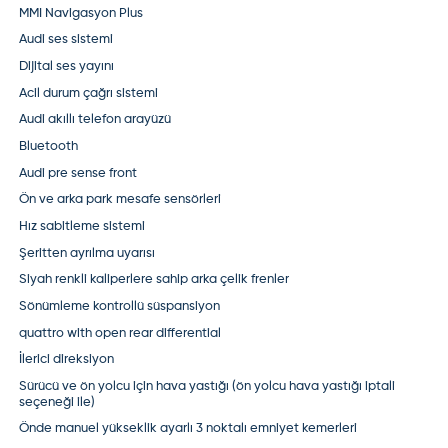
MMI Navigasyon Plus
Audi ses sistemi
Dijital ses yayını
Acil durum çağrı sistemi
Audi akıllı telefon arayüzü
Bluetooth
Audi pre sense front
Ön ve arka park mesafe sensörleri
Hız sabitleme sistemi
Şeritten ayrılma uyarısı
Siyah renkli kaliperlere sahip arka çelik frenler
Sönümleme kontrollü süspansiyon
quattro with open rear differential
İlerici direksiyon
Sürücü ve ön yolcu için hava yastığı (ön yolcu hava yastığı iptali
seçeneği ile)
Önde manuel yükseklik ayarlı 3 noktalı emniyet kemerleri