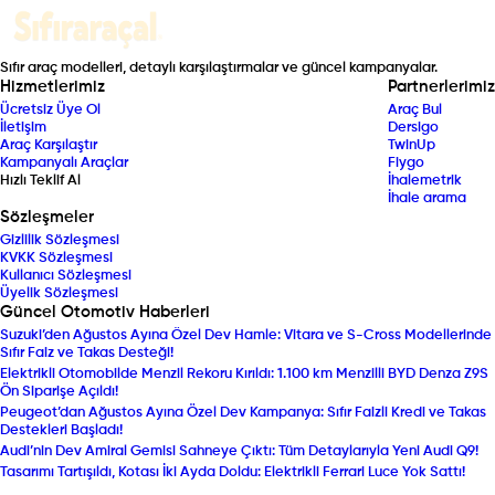
Sıfır araç modelleri, detaylı karşılaştırmalar ve güncel kampanyalar.
Hizmetlerimiz
Partnerlerimiz
Ücretsiz Üye Ol
Araç Bul
İletişim
Dersigo
Araç Karşılaştır
TwinUp
Kampanyalı Araçlar
Fiygo
Hızlı Teklif Al
İhalemetrik
İhale arama
Sözleşmeler
Gizlilik Sözleşmesi
KVKK Sözleşmesi
Kullanıcı Sözleşmesi
Üyelik Sözleşmesi
Güncel Otomotiv Haberleri
Suzuki’den Ağustos Ayına Özel Dev Hamle: Vitara ve S-Cross Modellerinde
Sıfır Faiz ve Takas Desteği!
Elektrikli Otomobilde Menzil Rekoru Kırıldı: 1.100 km Menzilli BYD Denza Z9S
Ön Siparişe Açıldı!
Peugeot’dan Ağustos Ayına Özel Dev Kampanya: Sıfır Faizli Kredi ve Takas
Destekleri Başladı!
Audi’nin Dev Amiral Gemisi Sahneye Çıktı: Tüm Detaylarıyla Yeni Audi Q9!
Tasarımı Tartışıldı, Kotası İki Ayda Doldu: Elektrikli Ferrari Luce Yok Sattı!