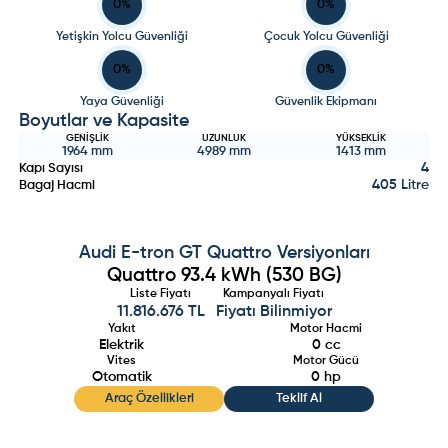
0
%
0
%
Yetişkin Yolcu Güvenliği
Çocuk Yolcu Güvenliği
0
%
0
%
Yaya Güvenliği
Güvenlik Ekipmanı
Boyutlar ve Kapasite
GENIŞLIK
UZUNLUK
YÜKSEKLIK
1964
mm
4989
mm
1413
mm
4
Kapı Sayısı
405 Litre
Bagaj Hacmi
Audi
E-tron GT Quattro
Versiyonları
Quattro 93.4 kWh (530 BG)
Liste Fiyatı
Kampanyalı Fiyatı
11.816.676 TL
Fiyatı Bilinmiyor
Yakıt
Motor Hacmi
Elektrik
0
cc
Vites
Motor Gücü
Otomatik
0
hp
Araç Özellikleri
Teklif Al