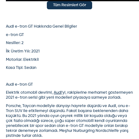
Tüm Resimleri Gör
Audi e-tron GT Hakkında Genel Bilgiler
e-tron GT
Nesiller:
2
İlk Üretim Yılı:
2021
Motorlar:
Elektrikli
Kasa Tipi:
Sedan
Audi e-tron GT
Elektrik otomobil devrimi,
Audi
'yi, rakiplerine merhamet göstermeyen
2021 e-tron serisi gibi yeni modelleri piyasaya sürmeye zorladı.
Porsche, Taycan modeliyle dünyayı hayrete düşürdü ve Audi, onu e-
Tron SUV ile etkilemeyi düşündü. Fakat başarısı beklenenden daha
küçüktü. Bu 2021 yılında oyun çeyrek millik bir koşuda olduğu veya
çok fazla olmadığı sürece, çoğu süper otomobili kendi oyunlarında
yenebilecek bir spor sedan olan e-tron GT modeliyle onları bırakıp
tekrar denemeye zorlamadı. Meşhur Nurburgring Nordschleife yarış
pistinde turlar atıldı.