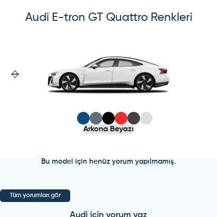
Audi
E-tron GT Quattro
Renkleri
Previous slide
Next slide
Arkona Beyazı
Bu model için henüz yorum yapılmamış.
Tüm yorumları gör
Audi
için yorum yaz