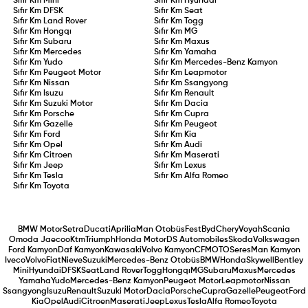
Sıfır Km
Mini
Sıfır Km
Hyundai
Sıfır Km
DFSK
Sıfır Km
Seat
Sıfır Km
Land Rover
Sıfır Km
Togg
Sıfır Km
Hongqı
Sıfır Km
MG
Sıfır Km
Subaru
Sıfır Km
Maxus
Sıfır Km
Mercedes
Sıfır Km
Yamaha
Sıfır Km
Yudo
Sıfır Km
Mercedes-Benz Kamyon
Sıfır Km
Peugeot Motor
Sıfır Km
Leapmotor
Sıfır Km
Nissan
Sıfır Km
Ssangyong
Sıfır Km
Isuzu
Sıfır Km
Renault
Sıfır Km
Suzuki Motor
Sıfır Km
Dacia
Sıfır Km
Porsche
Sıfır Km
Cupra
Sıfır Km
Gazelle
Sıfır Km
Peugeot
Sıfır Km
Ford
Sıfır Km
Kia
Sıfır Km
Opel
Sıfır Km
Audi
Sıfır Km
Citroen
Sıfır Km
Maserati
Sıfır Km
Jeep
Sıfır Km
Lexus
Sıfır Km
Tesla
Sıfır Km
Alfa Romeo
Sıfır Km
Toyota
BMW Motor
Setra
Ducati
Aprilia
Man Otobüs
Fest
Byd
Chery
Voyah
Scania
Omoda Jaecoo
Ktm
Triumph
Honda Motor
DS Automobiles
Skoda
Volkswagen
Ford Kamyon
Daf Kamyon
Kawasaki
Volvo Kamyon
CFMOTO
Seres
Man Kamyon
Iveco
Volvo
Fiat
Nieve
Suzuki
Mercedes-Benz Otobüs
BMW
Honda
Skywell
Bentley
Mini
Hyundai
DFSK
Seat
Land Rover
Togg
Hongqı
MG
Subaru
Maxus
Mercedes
Yamaha
Yudo
Mercedes-Benz Kamyon
Peugeot Motor
Leapmotor
Nissan
Ssangyong
Isuzu
Renault
Suzuki Motor
Dacia
Porsche
Cupra
Gazelle
Peugeot
Ford
Kia
Opel
Audi
Citroen
Maserati
Jeep
Lexus
Tesla
Alfa Romeo
Toyota