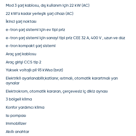
Mod 3 şarj kablosu, dış kullanım için 22 kW (AC)
22 kW'a kadar yerleşik şarj cihazı (AC)
İkinci şarj noktası
e-tron şarj sistemi için ev tipi priz
e-tron şarj sistemi için sanayi tipi priz CEE 32 A, 400 V , uzun ve düz
e-tron kompakt şarj sistemi
Araç şarj kablosu
Araç girişi CCS tip 2
Yüksek voltajlı pil 93 kWsa (brüt)
Elektrikli ayarlanabilir,katlanır, ısıtmalı, otomatik karartmalı yan
aynalar
Elektrokrom, otomatik kararan, çerçevesiz iç dikiz aynası
3 bölgeli klima
Konfor yardımcı klima
Isı pompası
Immobilizer
Akıllı anahtar