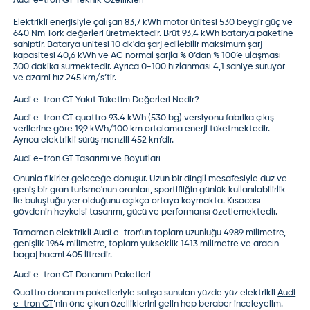
Audi e-tron GT Teknik Özellikleri
Elektrikli enerjisiyle çalışan 83,7 kWh motor ünitesi 530 beygir güç ve
640 Nm Tork değerleri üretmektedir. Brüt 93,4 kWh batarya paketine
sahiptir. Batarya ünitesi 10 dk'da şarj edilebilir maksimum şarj
kapasitesi 40,6 kWh ve AC normal şarjla % 0’dan % 100’e ulaşması
300 dakika sürmektedir. Ayrıca 0-100 hızlanması 4,1 saniye sürüyor
ve azami hız 245 km/s’tir.
Audi e-tron GT Yakıt Tüketim Değerleri Nedir?
Audi e-tron GT quattro 93.4 kWh (530 bg) versiyonu fabrika çıkış
verilerine göre 19,9 kWh/100 km ortalama enerji tüketmektedir.
Ayrıca elektrikli sürüş menzili 452 km’dir.
Audi e-tron GT
Tasarımı ve Boyutları
Onunla fikirler geleceğe dönüşür. Uzun bir dingil mesafesiyle düz ve
geniş bir gran turismo'nun oranları, sportifliğin günlük kullanılabilirlik
ile buluştuğu yer olduğunu açıkça ortaya koymakta. Kısacası
gövdenin heykelsi tasarımı, gücü ve performansı özetlemektedir.
Tamamen elektrikli Audi e-tron’un
toplam uzunluğu 4989 milimetre,
genişlik 1964 milimetre, toplam yükseklik 1413 milimetre ve aracın
bagaj hacmi 405 litredir.
Audi e-tron GT Donanım Paketleri
Quattro donanım paketleriyle satışa sunulan yüzde yüz elektrikli
Audi
e-tron GT
’nin öne çıkan özelliklerini gelin hep beraber inceleyelim.