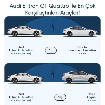
Audi
E-tron GT Quattro
İle En Çok
Karşılaştırılan Araçlar!
Audi
Porsche
E-tron GT Quattro
Panamera Executive
93.4 kWh (530 BG)
304 PS
Audi
Dacia
E-tron GT Quattro
Logan
93.4 kWh (530 BG)
TCe 100