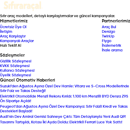
Sıfır araç modelleri, detaylı karşılaştırmalar ve güncel kampanyalar.
Hizmetlerimiz
Partnerlerimiz
Ücretsiz Üye Ol
Araç Bul
İletişim
Dersigo
Araç Karşılaştır
TwinUp
Kampanyalı Araçlar
Fiygo
Hızlı Teklif Al
İhalemetrik
İhale arama
Sözleşmeler
Gizlilik Sözleşmesi
KVKK Sözleşmesi
Kullanıcı Sözleşmesi
Üyelik Sözleşmesi
Güncel Otomotiv Haberleri
Suzuki’den Ağustos Ayına Özel Dev Hamle: Vitara ve S-Cross Modellerinde
Sıfır Faiz ve Takas Desteği!
Elektrikli Otomobilde Menzil Rekoru Kırıldı: 1.100 km Menzilli BYD Denza Z9S
Ön Siparişe Açıldı!
Peugeot’dan Ağustos Ayına Özel Dev Kampanya: Sıfır Faizli Kredi ve Takas
Destekleri Başladı!
Audi’nin Dev Amiral Gemisi Sahneye Çıktı: Tüm Detaylarıyla Yeni Audi Q9!
Tasarımı Tartışıldı, Kotası İki Ayda Doldu: Elektrikli Ferrari Luce Yok Sattı!