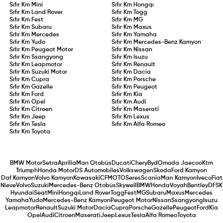
Sıfır Km
Mini
Sıfır Km
Hongqı
Sıfır Km
Land Rover
Sıfır Km
Togg
Sıfır Km
Fest
Sıfır Km
MG
Sıfır Km
Subaru
Sıfır Km
Maxus
Sıfır Km
Mercedes
Sıfır Km
Yamaha
Sıfır Km
Yudo
Sıfır Km
Mercedes-Benz Kamyon
Sıfır Km
Peugeot Motor
Sıfır Km
Nissan
Sıfır Km
Ssangyong
Sıfır Km
Isuzu
Sıfır Km
Leapmotor
Sıfır Km
Renault
Sıfır Km
Suzuki Motor
Sıfır Km
Dacia
Sıfır Km
Cupra
Sıfır Km
Porsche
Sıfır Km
Gazelle
Sıfır Km
Peugeot
Sıfır Km
Ford
Sıfır Km
Kia
Sıfır Km
Opel
Sıfır Km
Audi
Sıfır Km
Citroen
Sıfır Km
Maserati
Sıfır Km
Jeep
Sıfır Km
Lexus
Sıfır Km
Tesla
Sıfır Km
Alfa Romeo
Sıfır Km
Toyota
BMW Motor
Setra
Aprilia
Man Otobüs
Ducati
Chery
Byd
Omoda Jaecoo
Ktm
Triumph
Honda Motor
DS Automobiles
Volkswagen
Skoda
Ford Kamyon
Daf Kamyon
Volvo Kamyon
Kawasaki
CFMOTO
Seres
Scania
Man Kamyon
Iveco
Fiat
Nieve
Volvo
Suzuki
Mercedes-Benz Otobüs
Skywell
BMW
Honda
Voyah
Bentley
DFSK
Hyundai
Seat
Mini
Hongqı
Land Rover
Togg
Fest
MG
Subaru
Maxus
Mercedes
Yamaha
Yudo
Mercedes-Benz Kamyon
Peugeot Motor
Nissan
Ssangyong
Isuzu
Leapmotor
Renault
Suzuki Motor
Dacia
Cupra
Porsche
Gazelle
Peugeot
Ford
Kia
Opel
Audi
Citroen
Maserati
Jeep
Lexus
Tesla
Alfa Romeo
Toyota