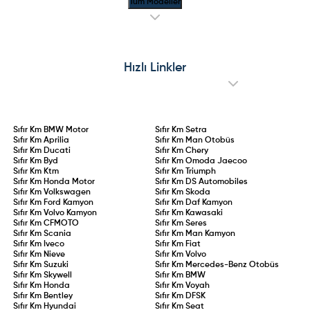
Tüm Modeller
Hızlı Linkler
Sıfır Km
BMW Motor
Sıfır Km
Setra
Sıfır Km
Aprilia
Sıfır Km
Man Otobüs
Sıfır Km
Ducati
Sıfır Km
Chery
Sıfır Km
Byd
Sıfır Km
Omoda Jaecoo
Sıfır Km
Ktm
Sıfır Km
Triumph
Sıfır Km
Honda Motor
Sıfır Km
DS Automobiles
Sıfır Km
Volkswagen
Sıfır Km
Skoda
Sıfır Km
Ford Kamyon
Sıfır Km
Daf Kamyon
Sıfır Km
Volvo Kamyon
Sıfır Km
Kawasaki
Sıfır Km
CFMOTO
Sıfır Km
Seres
Sıfır Km
Scania
Sıfır Km
Man Kamyon
Sıfır Km
Iveco
Sıfır Km
Fiat
Sıfır Km
Nieve
Sıfır Km
Volvo
Sıfır Km
Suzuki
Sıfır Km
Mercedes-Benz Otobüs
Sıfır Km
Skywell
Sıfır Km
BMW
Sıfır Km
Honda
Sıfır Km
Voyah
Sıfır Km
Bentley
Sıfır Km
DFSK
Sıfır Km
Hyundai
Sıfır Km
Seat