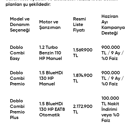
planları şu şekildedir:
Haziran
Model ve
Resmi
Motor ve
Ayı
Donanım
Liste
Şanzıman
Kampanya
Seçeneği
Fiyatı
Desteği
Doblo
1.2 Turbo
900.000
1.569.900
Combi
Benzin 110
TL / 9 Ay /
TL
Easy
HP Manuel
%0 Faiz
Doblo
1.5 BlueHDi
900.000
1.874.900
Combi
130 HP
TL / 9 Ay /
TL
Premio
Manuel
%0 Faiz
100.000
Doblo
1.5 BlueHDi
TL Nakit
Combi
2.172.900
130 HP EAT8
İndirimi
Premio
TL
Otomatik
veya %0
Plus
Faiz