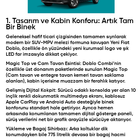
1. Tasarım ve Kabin Konforu: Artık Tam
Bir Binek
Geleneksel hafif ticari çizgisinden tamamen sıyrılarak
modern bir SUV-MPV melezi formuna kavuşan Yeni Fiat
Doblo, özellikle ön yüzündeki yeni kurumsal logo ve şık
LED far imzasıyla dikkat çekiyor.
Magic Top ve Cam Tavan Esintisi: Doblo Combi’nin
özellikle üst donanım paketlerinde sunulan Magic Top
(Cam tavan ve entegre tavan kemeri tavan saklama
alanları), kabin içerisine muazzam bir ferahlık katıyor.
Gelişmiş Dijital Kokpit: Sürücü odaklı konsolda yer alan 10
inçlik renkli dokunmatik multimedya ekranı, kablosuz
Apple CarPlay ve Android Auto desteğiyle binek
konforunu standart hale getiriyor. Ayrıca hemen
arkasında konumlanan tamamen dijital gösterge paneli,
sürüş verilerini net bir grafik arayüzle sürücüye aktarıyor.
Yükleme ve Bagaj Sihirbazı: Arka koltuklar dik
konumdayken bile 775 litrelik devasa bir bagaj hacmi