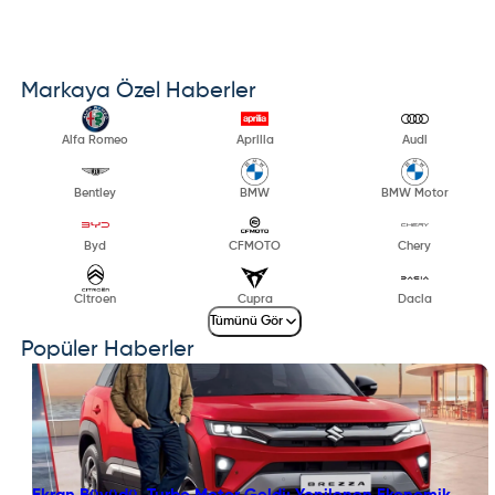
Markaya Özel Haberler
Alfa Romeo
Aprilia
Audi
Bentley
BMW
BMW Motor
Byd
CFMOTO
Chery
Citroen
Cupra
Dacia
Tümünü Gör
Popüler Haberler