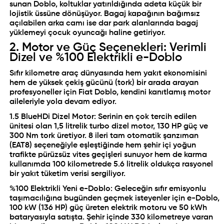
sunan Doblo, koltuklar yatırıldığında adeta küçük bir
lojistik üssüne dönüşüyor. Bagaj kapağının bağımsız
açılabilen arka camı ise dar park alanlarında bagaj
yüklemeyi çocuk oyuncağı haline getiriyor.
2. Motor ve Güç Seçenekleri: Verimli
Dizel ve %100 Elektrikli e-Doblo
Sıfır kilometre araç dünyasında hem yakıt ekonomisini
hem de yüksek çekiş gücünü (tork) bir arada arayan
profesyoneller için Fiat Doblo, kendini kanıtlamış motor
aileleriyle yola devam ediyor.
1.5 BlueHDi Dizel Motor: Serinin en çok tercih edilen
ünitesi olan 1,5 litrelik turbo dizel motor, 130 HP güç ve
300 Nm tork üretiyor. 8 ileri tam otomatik şanzıman
(EAT8) seçeneğiyle eşleştiğinde hem şehir içi yoğun
trafikte pürüzsüz vites geçişleri sunuyor hem de karma
kullanımda 100 kilometrede 5.6 litrelik oldukça rasyonel
bir yakıt tüketim verisi sergiliyor.
%100 Elektrikli Yeni e-Doblo: Geleceğin sıfır emisyonlu
taşımacılığına bugünden geçmek isteyenler için e-Doblo,
100 kW (136 HP) güç üreten elektrik motoru ve 50 kWh
bataryasıyla satışta. Şehir içinde 330 kilometreye varan