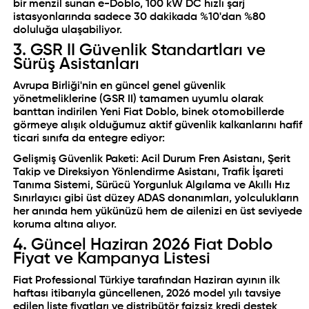
bir menzil sunan e-Doblo, 100 kW DC hızlı şarj
istasyonlarında sadece 30 dakikada %10'dan %80
doluluğa ulaşabiliyor.
3. GSR II Güvenlik Standartları ve
Sürüş Asistanları
Avrupa Birliği'nin en güncel genel güvenlik
yönetmeliklerine (GSR II) tamamen uyumlu olarak
banttan indirilen Yeni Fiat Doblo, binek otomobillerde
görmeye alışık olduğumuz aktif güvenlik kalkanlarını hafif
ticari sınıfa da entegre ediyor:
Gelişmiş Güvenlik Paketi: Acil Durum Fren Asistanı, Şerit
Takip ve Direksiyon Yönlendirme Asistanı, Trafik İşareti
Tanıma Sistemi, Sürücü Yorgunluk Algılama ve Akıllı Hız
Sınırlayıcı gibi üst düzey ADAS donanımları, yolculukların
her anında hem yükünüzü hem de ailenizi en üst seviyede
koruma altına alıyor.
4. Güncel Haziran 2026 Fiat Doblo
Fiyat ve Kampanya Listesi
Fiat Professional Türkiye tarafından Haziran ayının ilk
haftası itibarıyla güncellenen, 2026 model yılı tavsiye
edilen liste fiyatları ve distribütör faizsiz kredi destek