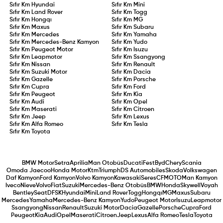
Sıfır Km
Hyundai
Sıfır Km
Mini
Sıfır Km
Land Rover
Sıfır Km
Togg
Sıfır Km
Hongqı
Sıfır Km
MG
Sıfır Km
Maxus
Sıfır Km
Subaru
Sıfır Km
Mercedes
Sıfır Km
Yamaha
Sıfır Km
Mercedes-Benz Kamyon
Sıfır Km
Yudo
Sıfır Km
Peugeot Motor
Sıfır Km
Isuzu
Sıfır Km
Leapmotor
Sıfır Km
Ssangyong
Sıfır Km
Nissan
Sıfır Km
Renault
Sıfır Km
Suzuki Motor
Sıfır Km
Dacia
Sıfır Km
Gazelle
Sıfır Km
Porsche
Sıfır Km
Cupra
Sıfır Km
Ford
Sıfır Km
Peugeot
Sıfır Km
Kia
Sıfır Km
Audi
Sıfır Km
Opel
Sıfır Km
Maserati
Sıfır Km
Citroen
Sıfır Km
Jeep
Sıfır Km
Lexus
Sıfır Km
Alfa Romeo
Sıfır Km
Tesla
Sıfır Km
Toyota
BMW Motor
Setra
Aprilia
Man Otobüs
Ducati
Fest
Byd
Chery
Scania
Omoda Jaecoo
Honda Motor
Ktm
Triumph
DS Automobiles
Skoda
Volkswagen
Daf Kamyon
Ford Kamyon
Volvo Kamyon
Kawasaki
Seres
CFMOTO
Man Kamyon
Iveco
Nieve
Volvo
Fiat
Suzuki
Mercedes-Benz Otobüs
BMW
Honda
Skywell
Voyah
Bentley
Seat
DFSK
Hyundai
Mini
Land Rover
Togg
Hongqı
MG
Maxus
Subaru
Mercedes
Yamaha
Mercedes-Benz Kamyon
Yudo
Peugeot Motor
Isuzu
Leapmotor
Ssangyong
Nissan
Renault
Suzuki Motor
Dacia
Gazelle
Porsche
Cupra
Ford
Peugeot
Kia
Audi
Opel
Maserati
Citroen
Jeep
Lexus
Alfa Romeo
Tesla
Toyota