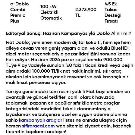
e-Doblo
%5 Ek
100 kW
Combi
2.373.900
Takas
Elektrikli
Premio
TL
Desteği
Otomatik
Plus
Fırsatı
Editoryal Sonuç: Haziran Kampanyasıyla Doblo Alınır mı?
Fiat Doblo; yenilenen modern dijital kokpiti, hem işe hem
aileye cevap veren geniş yaşam alanı ve ödüllü BlueHDi
dizel motor seçenekleriyle pazar liderliğini sonuna kadar
hak ediyor. Haziran 2026 pazar koşullarında 900.000
TL'ye 9 ay vadeyle sunulan %0 faizli ticari kredi veya peşin
alımlardaki 100.000 TL'lik net nakit indirimi, sıfır araç
alıcıları için kaçırılmayacak rasyonel ve çok kazançlı bir
mali fırsat penceresi açıyor.
Türkiye genelindeki tüm resmi yetkili Fiat bayilerinden en
avantajlı ve güncel teklifleri canlı olarak havuzda
toplamak, pazarın en popüler sıfır kilometre araçlar
kategorisindeki modelleri teknik donanımlarıyla
kıyaslamak ve bütçenize özel en uygun ödeme planına
sahip
kampanyalı araçlar
listesine anında ulaşmak için
hemen
sifiraracal.com
web sitemizi ziyaret edin, kazançlı
ticaretin kapılarını aralayın!