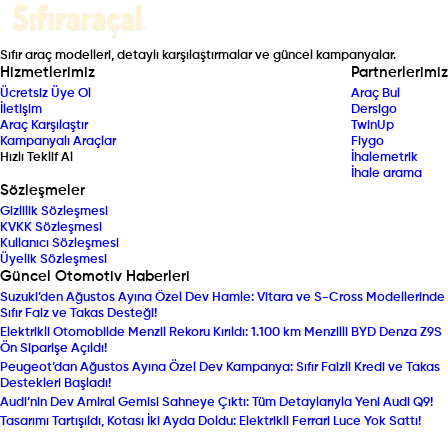
Sıfır araç modelleri, detaylı karşılaştırmalar ve güncel kampanyalar.
Hizmetlerimiz
Partnerlerimiz
Ücretsiz Üye Ol
Araç Bul
İletişim
Dersigo
Araç Karşılaştır
TwinUp
Kampanyalı Araçlar
Fiygo
Hızlı Teklif Al
İhalemetrik
İhale arama
Sözleşmeler
Gizlilik Sözleşmesi
KVKK Sözleşmesi
Kullanıcı Sözleşmesi
Üyelik Sözleşmesi
Güncel Otomotiv Haberleri
Suzuki’den Ağustos Ayına Özel Dev Hamle: Vitara ve S-Cross Modellerinde
Sıfır Faiz ve Takas Desteği!
Elektrikli Otomobilde Menzil Rekoru Kırıldı: 1.100 km Menzilli BYD Denza Z9S
Ön Siparişe Açıldı!
Peugeot’dan Ağustos Ayına Özel Dev Kampanya: Sıfır Faizli Kredi ve Takas
Destekleri Başladı!
Audi’nin Dev Amiral Gemisi Sahneye Çıktı: Tüm Detaylarıyla Yeni Audi Q9!
Tasarımı Tartışıldı, Kotası İki Ayda Doldu: Elektrikli Ferrari Luce Yok Sattı!