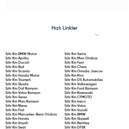
ünitesine kavuşan e-Amarok
teması, Advanced Comfort®
prototype testleri sürdürülüyor. Çift
koltuklar ve yenilikçi C-Zen lounge
motorlu dört tekerlekten çekiş
kokpitiyle konforu ön plana
altyapısı, yüksek batarya
çıkarıyor. 145 HP hibrit ve 83 kW
kapasitesi ve hızlı şarj desteğiyle
elektrikli motor seçenekleriyle
öne çıkacak olan elektrikli
sunulan Collection serisi, stil ve
Amarok’un, madencilik, filolar ve
pratikliği bir arada arayan
Hızlı Linkler
çevreci pikap tutkunları için küresel
sürücülere hitap ediyor.
pazarlara sunulması hedefleniyor.
Sıfır Km
BMW Motor
Sıfır Km
Setra
Sıfır Km
Aprilia
Sıfır Km
Man Otobüs
Sıfır Km
Ducati
Sıfır Km
Fest
Sıfır Km
Byd
Sıfır Km
Chery
Sıfır Km
Scania
Sıfır Km
Omoda Jaecoo
Sıfır Km
Honda Motor
Sıfır Km
Ktm
Sıfır Km
Triumph
Sıfır Km
DS Automobiles
Sıfır Km
Skoda
Sıfır Km
Volkswagen
Sıfır Km
Daf Kamyon
Sıfır Km
Ford Kamyon
Sıfır Km
Volvo Kamyon
Sıfır Km
Kawasaki
Sıfır Km
Seres
Sıfır Km
CFMOTO
Sıfır Km
Man Kamyon
Sıfır Km
Iveco
Sıfır Km
Nieve
Sıfır Km
Volvo
Sıfır Km
Fiat
Sıfır Km
Suzuki
Sıfır Km
Mercedes-Benz Otobüs
Sıfır Km
BMW
Sıfır Km
Honda
Sıfır Km
Skywell
Sıfır Km
Voyah
Sıfır Km
Bentley
Sıfır Km
Seat
Sıfır Km
DFSK