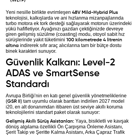
(WLTP)
Yeni nesille birlikte evrimleşen
48V Mild-Hybrid Plus
teknolojisi, kalkışlarda ve ani hızlanma mizanpajlarında
turbo motora ek tork desteği sağlayarak motorun üzerindeki
yükü hafifletiyor. Ayağınızı gazdan çektiğinizde devreye
giren gelişmiş süzülme (coasting) modu, otoyol sabit hız
sürüşlerinde yakıt tüketimini
100 kilometrede 4 litrenin
indirerek sıfır araç alıcılarına tam bir bütçe dostu
altına
binek karakteri sunuyor.
Güvenlik Kalkanı: Level-2
ADAS ve SmartSense
Standardı
Avrupa Birliği'nin en katı genel güvenlik yönetmeliklerine
(
) tam uyumlu olarak banttan indirilen 2027 model
GSR II
i20, en alt donanımdan itibaren üst seviye akıllı koruma
teknolojilerini standart paket olarak sunuyor:
Yaya, bisikletli ve kavşak
Gelişmiş Akıllı Sürüş Asistanları:
dönüş algılama özellikli Ön Çarpışma Önleme Asistanı,
Şerit Takip ve Şeritte Kalma Asistanı, Arka Çapraz Trafik