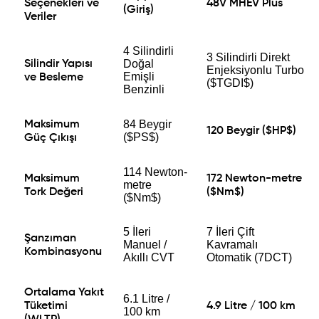
Seçenekleri ve
48V MHEV Plus
(Giriş)
Veriler
4 Silindirli
3 Silindirli Direkt
Doğal
Silindir Yapısı
Enjeksiyonlu Turbo
Emişli
ve Besleme
($TGDI$)
Benzinli
84 Beygir
Maksimum
120 Beygir ($HP$)
($PS$)
Güç Çıkışı
114 Newton-
Maksimum
172 Newton-metre
metre
Tork Değeri
($Nm$)
($Nm$)
5 İleri
7 İleri Çift
Şanzıman
Manuel /
Kavramalı
Kombinasyonu
Akıllı CVT
Otomatik (7DCT)
Ortalama Yakıt
6.1 Litre /
Tüketimi
4.9 Litre / 100 km
100 km