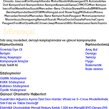
Omoda Jaecoo
Ktm
Triumph
Honda Motor
Skoda
Volkswagen
DS Automobiles
Daf Kamyon
Ford Kamyon
Volvo Kamyon
Kawasaki
Seres
CFMOTO
Man Kamyon
Iveco
Fiat
Nieve
Volvo
Suzuki
Mercedes-Benz Otobüs
Skywell
Honda
BMW
Voyah
Bentley
Hyundai
Seat
DFSK
Mini
Hongqı
Land Rover
Togg
MG
Subaru
Maxus
Mercedes
Yamaha
Mercedes-Benz Kamyon
Yudo
Peugeot Motor
Leapmotor
Nissan
Isuzu
Ssangyong
Renault
Suzuki Motor
Dacia
Gazelle
Porsche
Cupra
Peugeot
Ford
Kia
Opel
Audi
Citroen
Jeep
Maserati
Alfa Romeo
Lexus
Tesla
Toyota
Sıfır araç modelleri, detaylı karşılaştırmalar ve güncel kampanyalar.
Hizmetlerimiz
Partnerlerimiz
Ücretsiz Üye Ol
Araç Bul
İletişim
Dersigo
Araç Karşılaştır
TwinUp
Kampanyalı Araçlar
Fiygo
Hızlı Teklif Al
İhalemetrik
İhale arama
Sözleşmeler
Gizlilik Sözleşmesi
KVKK Sözleşmesi
Kullanıcı Sözleşmesi
Üyelik Sözleşmesi
Güncel Otomotiv Haberleri
Suzuki’den Ağustos Ayına Özel Dev Hamle: Vitara ve S-Cross Modellerinde
Sıfır Faiz ve Takas Desteği!
Elektrikli Otomobilde Menzil Rekoru Kırıldı: 1.100 km Menzilli BYD Denza Z9S