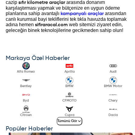
cazip
arasında donanım
sıfır kilometre araçlar
karşılaştırması yapmak ve bütçenize en uygun ödeme
planlarına sahip avantajlı
arasından
kampanyalı araçlar
canlı kurumsal bayi tekliflerini tek tıkla havuzda toplamak
adına hemen
web sitemizi ziyaret edin,
sifiraracal.com
geleceğin binek teknolojilerine gecikmeden sahip olun!
Markaya Özel Haberler
Alfa Romeo
Aprilia
Audi
Bentley
BMW
BMW Motor
Byd
CFMOTO
Chery
Citroen
Cupra
Dacia
Tümünü Gör
Popüler Haberler