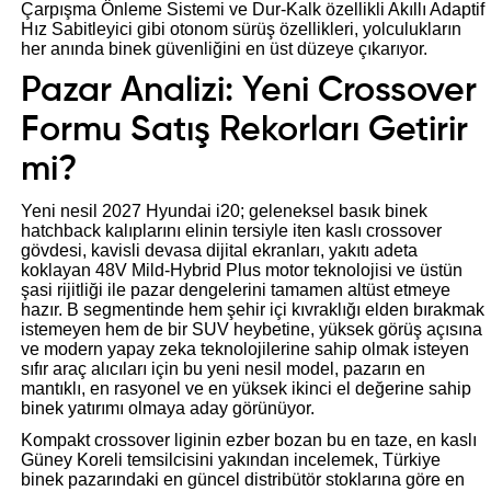
Çarpışma Önleme Sistemi ve Dur-Kalk özellikli Akıllı Adaptif
Hız Sabitleyici gibi otonom sürüş özellikleri, yolculukların
her anında binek güvenliğini en üst düzeye çıkarıyor.
Pazar Analizi: Yeni Crossover
Formu Satış Rekorları Getirir
mi?
Yeni nesil 2027 Hyundai i20; geleneksel basık binek
hatchback kalıplarını elinin tersiyle iten kaslı crossover
gövdesi, kavisli devasa dijital ekranları, yakıtı adeta
koklayan 48V Mild-Hybrid Plus motor teknolojisi ve üstün
şasi rijitliği ile pazar dengelerini tamamen altüst etmeye
hazır. B segmentinde hem şehir içi kıvraklığı elden bırakmak
istemeyen hem de bir SUV heybetine, yüksek görüş açısına
ve modern yapay zeka teknolojilerine sahip olmak isteyen
sıfır araç alıcıları için bu yeni nesil model, pazarın en
mantıklı, en rasyonel ve en yüksek ikinci el değerine sahip
binek yatırımı olmaya aday görünüyor.
Kompakt crossover liginin ezber bozan bu en taze, en kaslı
Güney Koreli temsilcisini yakından incelemek, Türkiye
binek pazarındaki en güncel distribütör stoklarına göre en