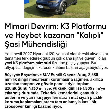
Mimari Devrim: K3 Platformu
ve Heybet kazanan "Kalıplı"
Şasi Mühendisliği
Yeni nesil 2027 Hyundai i20, yapısal olarak eski altyapısını
tamamen terk ederek grubun çok daha rijit ve güvenli olan
üzerine geçiş yapıyor. Bu
yeni K3 platform mimarisi
altyapısal değişim, karoser kalıbını baştan aşağı büyütüyor.
Araç, 2.580
Büyüyen Boyutlar ve SUV Esintili Gövde:
mm’lik dingil mesafesini korumasına rağmen, akıllıca
uzatılan tampon ve gövde panelleriyle toplam
uzunluğunu
, yüksekliğini ise
4.130 mm’ye
1.505 mm’ye
çıkarmış durumda. Tekerlek kemerlerini, çamurluk
üstlerini ve yan marşpiyelleri saran mat siyah plastik
koruma kaplamaları, araca tam anlamıyla kaslı bir
crossover kimliği kazandırıyor.