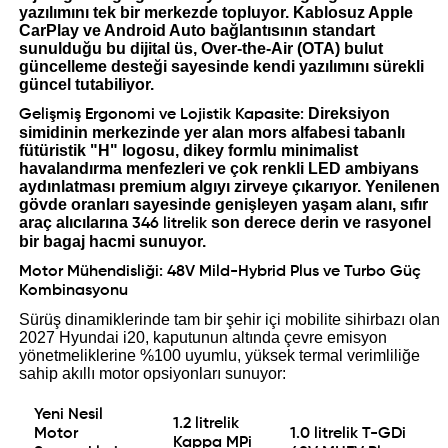
yazılımını tek bir merkezde topluyor. Kablosuz Apple
CarPlay ve Android Auto bağlantısının standart
sunulduğu bu dijital üs, Over-the-Air (OTA) bulut
güncelleme desteği sayesinde kendi yazılımını sürekli
güncel tutabiliyor.
Direksiyon
Gelişmiş Ergonomi ve Lojistik Kapasite:
simidinin merkezinde yer alan mors alfabesi tabanlı
fütüristik "H" logosu, dikey formlu minimalist
havalandırma menfezleri ve çok renkli LED ambiyans
aydınlatması premium algıyı zirveye çıkarıyor. Yenilenen
gövde oranları sayesinde genişleyen yaşam alanı, sıfır
araç alıcılarına
son derece derin ve rasyonel
346 litrelik
bir bagaj hacmi sunuyor.
Motor Mühendisliği: 48V Mild-Hybrid Plus ve Turbo Güç
Kombinasyonu
Sürüş dinamiklerinde tam bir şehir içi mobilite sihirbazı olan
2027 Hyundai i20, kaputunun altında çevre emisyon
yönetmeliklerine %100 uyumlu, yüksek termal verimliliğe
sahip akıllı motor opsiyonları sunuyor:
Yeni Nesil
1.2 litrelik
Motor
1.0 litrelik T-GDi
Kappa MPi