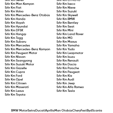
Sıfır Km
Seres
Sıfır Km
CFMOTO
Sıfır Km
Man Kamyon
Sıfır Km
Iveco
Sıfır Km
Fiat
Sıfır Km
Nieve
Sıfır Km
Volvo
Sıfır Km
Suzuki
Sıfır Km
Mercedes-Benz Otobüs
Sıfır Km
Skywell
Sıfır Km
Honda
Sıfır Km
BMW
Sıfır Km
Voyah
Sıfır Km
Bentley
Sıfır Km
Hyundai
Sıfır Km
Seat
Sıfır Km
DFSK
Sıfır Km
Mini
Sıfır Km
Hongqı
Sıfır Km
Land Rover
Sıfır Km
Togg
Sıfır Km
MG
Sıfır Km
Subaru
Sıfır Km
Maxus
Sıfır Km
Mercedes
Sıfır Km
Yamaha
Sıfır Km
Mercedes-Benz Kamyon
Sıfır Km
Yudo
Sıfır Km
Peugeot Motor
Sıfır Km
Leapmotor
Sıfır Km
Nissan
Sıfır Km
Isuzu
Sıfır Km
Ssangyong
Sıfır Km
Renault
Sıfır Km
Suzuki Motor
Sıfır Km
Dacia
Sıfır Km
Gazelle
Sıfır Km
Porsche
Sıfır Km
Cupra
Sıfır Km
Peugeot
Sıfır Km
Ford
Sıfır Km
Kia
Sıfır Km
Opel
Sıfır Km
Audi
Sıfır Km
Citroen
Sıfır Km
Jeep
Sıfır Km
Maserati
Sıfır Km
Alfa Romeo
Sıfır Km
Lexus
Sıfır Km
Tesla
Sıfır Km
Toyota
BMW Motor
Setra
Ducati
Aprilia
Man Otobüs
Chery
Fest
Byd
Scania