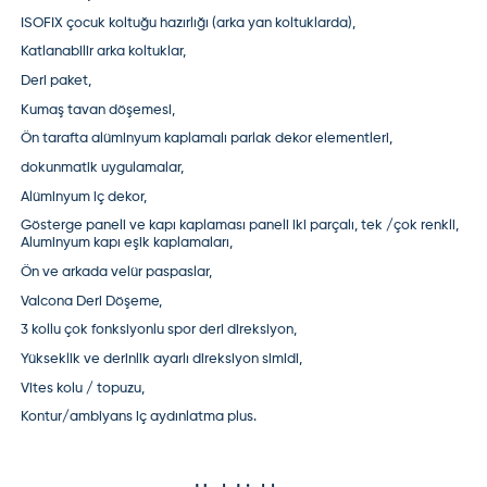
ISOFIX çocuk koltuğu hazırlığı (arka yan koltuklarda),
Katlanabilir arka koltuklar,
Deri paket,
Kumaş tavan döşemesi,
Ön tarafta alüminyum kaplamalı parlak dekor elementleri,
dokunmatik uygulamalar,
Alüminyum iç dekor,
Gösterge paneli ve kapı kaplaması paneli iki parçalı, tek /çok renkli,
Aluminyum kapı eşik kaplamaları,
Ön ve arkada velür paspaslar,
Valcona Deri Döşeme,
3 kollu çok fonksiyonlu spor deri direksiyon,
Yükseklik ve derinlik ayarlı direksiyon simidi,
Vites kolu / topuzu,
Kontur/ambiyans iç aydınlatma plus.