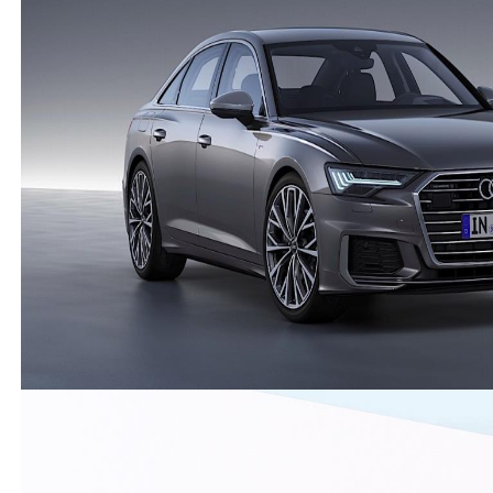
1997 A6 sedan quattro 2.4 sizce nasıl bir araç
(
7
)
(
32
)
Cevap yaz
Audi
-
A6
-
Misafir Kullanıcı
9 Ağustos 2023
A6 3.0 dizel içine çok ses alıyormu özellikle motorun
sesini kullanan arkadaslar bilgi verirse sevinirim
(
2
)
(
3
)
Cevap yaz
Misafir Kullanıcı
Hayır kesinlikle hiç ses yok, 2020 model a6
kullanıyorum.
(
0
)
(
0
)
Audi
-
A6
-
Misafir Kullanıcı
1 Mayıs 2023
A6 . 3000 tdi guatro süper bir araç
(
4
)
(
4
)
Cevap yaz
Misafir Kullanıcı
Hocam 2008 model var ama. Öneriniz varmı
gercekten
(
0
)
(
0
)