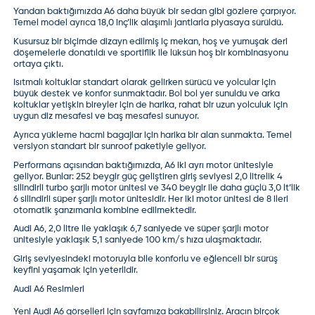
Yandan baktığımızda A6 daha büyük bir sedan gibi gözlere çarpıyor.
Temel model ayrıca 18,0 inç’lik alaşımlı jantlarla piyasaya sürüldü.
Kusursuz bir biçimde dizayn edilmiş iç mekan, hoş ve yumuşak deri
döşemelerle donatıldı ve sportiflik ile lüksün hoş bir kombinasyonu
ortaya çıktı.
Isıtmalı koltuklar standart olarak gelirken sürücü ve yolcular için
büyük destek ve konfor sunmaktadır. Bol bol yer sunuldu ve arka
koltuklar yetişkin bireyler için de harika, rahat bir uzun yolculuk için
uygun diz mesafesi ve baş mesafesi sunuyor.
Ayrıca yükleme hacmi bagajlar için harika bir alan sunmakta. Temel
versiyon standart bir sunroof paketiyle geliyor.
Performans açısından baktığımızda, A6 iki ayrı motor ünitesiyle
geliyor. Bunlar: 252 beygir güç geliştiren giriş seviyesi 2,0 litrelik 4
silindirli turbo şarjlı motor ünitesi ve 340 beygir ile daha güçlü 3,0 lt’lik
6 silindirli süper şarjlı motor ünitesidir. Her iki motor ünitesi de 8 ileri
otomatik şanzımanla kombine edilmektedir.
Audi A6, 2,0 litre ile yaklaşık 6,7 saniyede ve süper şarjlı motor
ünitesiyle yaklaşık 5,1 saniyede 100 km/s hıza ulaşmaktadır.
Giriş seviyesindeki motoruyla bile konforlu ve eğlenceli bir sürüş
keyfini yaşamak için yeterlidir.
Audi A6 Resimleri
Yeni Audi A6
görselleri için sayfamıza bakabilirsiniz. Aracın birçok