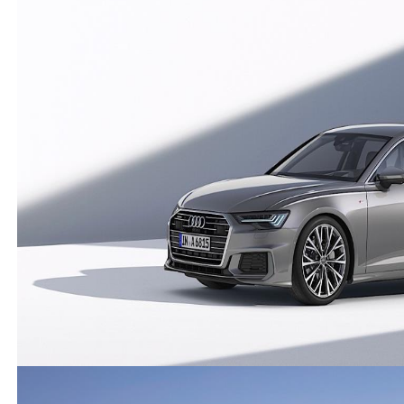
Misafir Kullanıcı
Bende 2005 3.0tdi quattro var, aldıktan sonra 250 bin
masraf yaptım, 10 yıl daha binilir :) yeni arabalardan
daha konforlu, A6 ' nın en tok ve en çok tutulan
kasası. Eski arabanın güzelliği km sayacına ve ufak
vuruk çiziklere kafa takmıyorsunuz, otoparka bırakıp
gidince birşey olacak mı diye aklınız kalmıyor. Bunlar
en büyük donanım :)
(
0
)
(
0
)
Audi
-
A6
-
Misafir Kullanıcı
20 Şubat 2023
Audi A6 2003 model V6 2.4 modeli tutulurmu bu
araclarin masrafari nasıl lütfen bna yardımcı olun
(
16
)
(
82
)
Cevap yaz