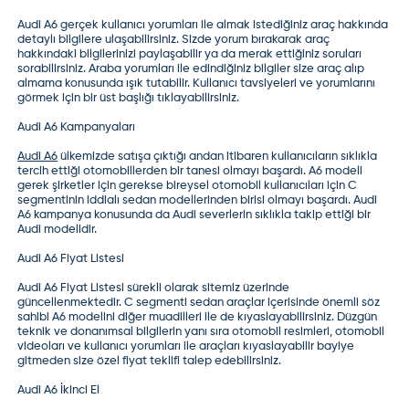
Audi A6 gerçek kullanıcı yorumları
ile almak istediğiniz araç hakkında
detaylı bilgilere ulaşabilirsiniz. Sizde yorum bırakarak araç
hakkındaki bilgilerinizi paylaşabilir ya da merak ettiğiniz soruları
sorabilirsiniz.
Araba yorumları
ile edindiğiniz bilgiler size araç alıp
almama konusunda ışık tutabilir. Kullanıcı tavsiyeleri ve yorumlarını
görmek için bir üst başlığı tıklayabilirsiniz.
Audi A6 Kampanyaları
Audi A6
ülkemizde satışa çıktığı andan itibaren kullanıcıların sıklıkla
tercih ettiği otomobillerden bir tanesi olmayı başardı. A6 modeli
gerek şirketler için gerekse bireysel otomobil kullanıcıları için C
segmentinin iddialı sedan modellerinden birisi olmayı başardı. Audi
A6 kampanya konusunda da Audi severlerin sıklıkla takip ettiği bir
Audi modelidir.
Audi A6 Fiyat Listesi
Audi A6 Fiyat Listesi
sürekli olarak sitemiz üzerinde
güncellenmektedir.
C segmenti sedan araçlar
içerisinde önemli söz
sahibi A6 modelini diğer muadilleri ile de kıyaslayabilirsiniz. Düzgün
teknik ve donanımsal bilgilerin yanı sıra
otomobil resimleri
, otomobil
videoları ve kullanıcı yorumları ile araçları kıyaslayabilir
bayiye
gitmeden
size özel fiyat teklifi talep edebilirsiniz.
Audi A6 İkinci El