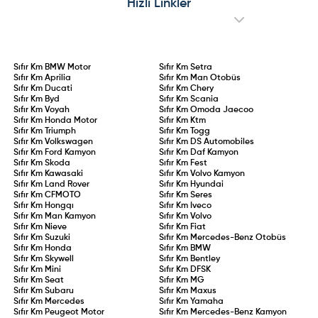
Hızlı Linkler
Sıfır Km
BMW Motor
Sıfır Km
Setra
Sıfır Km
Aprilia
Sıfır Km
Man Otobüs
Sıfır Km
Ducati
Sıfır Km
Chery
Sıfır Km
Byd
Sıfır Km
Scania
Sıfır Km
Voyah
Sıfır Km
Omoda Jaecoo
Sıfır Km
Honda Motor
Sıfır Km
Ktm
Sıfır Km
Triumph
Sıfır Km
Togg
Sıfır Km
Volkswagen
Sıfır Km
DS Automobiles
Sıfır Km
Ford Kamyon
Sıfır Km
Daf Kamyon
Sıfır Km
Skoda
Sıfır Km
Fest
Sıfır Km
Kawasaki
Sıfır Km
Volvo Kamyon
Sıfır Km
Land Rover
Sıfır Km
Hyundai
Sıfır Km
CFMOTO
Sıfır Km
Seres
Sıfır Km
Hongqı
Sıfır Km
Iveco
Sıfır Km
Man Kamyon
Sıfır Km
Volvo
Sıfır Km
Nieve
Sıfır Km
Fiat
Sıfır Km
Suzuki
Sıfır Km
Mercedes-Benz Otobüs
Sıfır Km
Honda
Sıfır Km
BMW
Sıfır Km
Skywell
Sıfır Km
Bentley
Sıfır Km
Mini
Sıfır Km
DFSK
Sıfır Km
Seat
Sıfır Km
MG
Sıfır Km
Subaru
Sıfır Km
Maxus
Sıfır Km
Mercedes
Sıfır Km
Yamaha
Sıfır Km
Peugeot Motor
Sıfır Km
Mercedes-Benz Kamyon