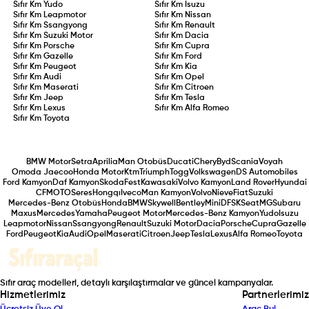
Sıfır Km
Yudo
Sıfır Km
Isuzu
Sıfır Km
Leapmotor
Sıfır Km
Nissan
Sıfır Km
Ssangyong
Sıfır Km
Renault
Sıfır Km
Suzuki Motor
Sıfır Km
Dacia
Sıfır Km
Porsche
Sıfır Km
Cupra
Sıfır Km
Gazelle
Sıfır Km
Ford
Sıfır Km
Peugeot
Sıfır Km
Kia
Sıfır Km
Audi
Sıfır Km
Opel
Sıfır Km
Maserati
Sıfır Km
Citroen
Sıfır Km
Jeep
Sıfır Km
Tesla
Sıfır Km
Lexus
Sıfır Km
Alfa Romeo
Sıfır Km
Toyota
BMW Motor
Setra
Aprilia
Man Otobüs
Ducati
Chery
Byd
Scania
Voyah
Omoda Jaecoo
Honda Motor
Ktm
Triumph
Togg
Volkswagen
DS Automobiles
Ford Kamyon
Daf Kamyon
Skoda
Fest
Kawasaki
Volvo Kamyon
Land Rover
Hyundai
CFMOTO
Seres
Hongqı
Iveco
Man Kamyon
Volvo
Nieve
Fiat
Suzuki
Mercedes-Benz Otobüs
Honda
BMW
Skywell
Bentley
Mini
DFSK
Seat
MG
Subaru
Maxus
Mercedes
Yamaha
Peugeot Motor
Mercedes-Benz Kamyon
Yudo
Isuzu
Leapmotor
Nissan
Ssangyong
Renault
Suzuki Motor
Dacia
Porsche
Cupra
Gazelle
Ford
Peugeot
Kia
Audi
Opel
Maserati
Citroen
Jeep
Tesla
Lexus
Alfa Romeo
Toyota
Sıfır araç modelleri, detaylı karşılaştırmalar ve güncel kampanyalar.
Hizmetlerimiz
Partnerlerimiz