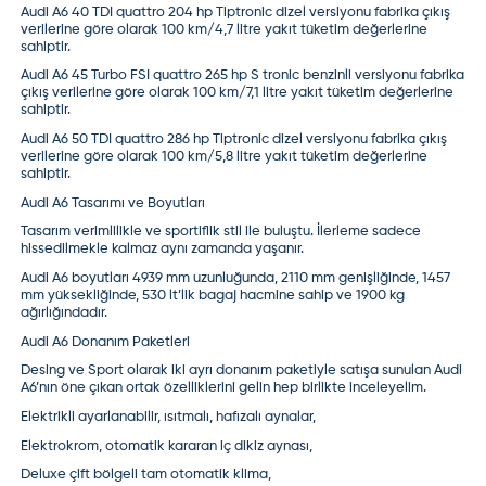
Audi A6 40 TDI quattro 204 hp Tiptronic dizel versiyonu fabrika çıkış
verilerine göre olarak 100 km/4,7 litre yakıt tüketim değerlerine
sahiptir.
Audi A6 45 Turbo FSI quattro 265 hp S tronic benzinli versiyonu fabrika
çıkış verilerine göre olarak 100 km/7,1 litre yakıt tüketim değerlerine
sahiptir.
Audi A6 50 TDI quattro 286 hp Tiptronic dizel versiyonu fabrika çıkış
verilerine göre olarak 100 km/5,8 litre yakıt tüketim değerlerine
sahiptir.
Audi A6 Tasarımı ve Boyutları
Tasarım verimlilikle ve sportiflik stil ile buluştu. İlerleme sadece
hissedilmekle kalmaz aynı zamanda yaşanır.
Audi A6 boyutları 4939 mm uzunluğunda, 2110 mm genişliğinde, 1457
mm yüksekliğinde, 530 lt’lik bagaj hacmine sahip ve 1900 kg
ağırlığındadır.
Audi A6 Donanım Paketleri
Desing ve Sport olarak iki ayrı donanım paketiyle satışa sunulan Audi
A6’nın öne çıkan ortak özelliklerini gelin hep birlikte inceleyelim.
Elektrikli ayarlanabilir, ısıtmalı, hafızalı aynalar,
Elektrokrom, otomatik kararan iç dikiz aynası,
Deluxe çift bölgeli tam otomatik klima,