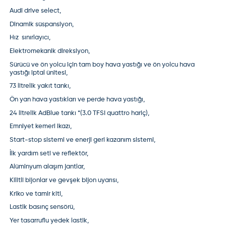
Audi drive select,
Dinamik süspansiyon,
Hız sınırlayıcı,
Elektromekanik direksiyon,
Sürücü ve ön yolcu için tam boy hava yastığı ve ön yolcu hava
yastığı iptal ünitesi,
73 litrelik yakıt tankı,
Ön yan hava yastıkları ve perde hava yastığı,
24 litrelik AdBlue tankı *(3.0 TFSI quattro hariç),
Emniyet kemeri ikazı,
Start-stop sistemi ve enerji geri kazanım sistemi,
İlk yardım seti ve reflektör,
Alüminyum alaşım jantlar,
Kilitli bijonlar ve gevşek bijon uyarısı,
Kriko ve tamir kiti,
Lastik basınç sensörü,
Yer tasarruflu yedek lastik,