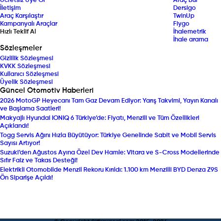
Ücretsiz Üye Ol
Araç Bul
İletişim
Dersigo
Araç Karşılaştır
TwinUp
Kampanyalı Araçlar
Fiygo
Hızlı Teklif Al
İhalemetrik
İhale arama
Sözleşmeler
Gizlilik Sözleşmesi
KVKK Sözleşmesi
Kullanıcı Sözleşmesi
Üyelik Sözleşmesi
Güncel Otomotiv Haberleri
2026 MotoGP Heyecanı Tam Gaz Devam Ediyor: Yarış Takvimi, Yayın Kanalı
ve Başlama Saatleri!
Makyajlı Hyundai IONIQ 6 Türkiye’de: Fiyatı, Menzili ve Tüm Özellikleri
Açıklandı!
Togg Servis Ağını Hızla Büyütüyor: Türkiye Genelinde Sabit ve Mobil Servis
Sayısı Artıyor!
Suzuki’den Ağustos Ayına Özel Dev Hamle: Vitara ve S-Cross Modellerinde
Sıfır Faiz ve Takas Desteği!
Elektrikli Otomobilde Menzil Rekoru Kırıldı: 1.100 km Menzilli BYD Denza Z9S
Ön Siparişe Açıldı!