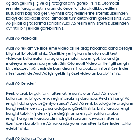
açıdan çekilmiş iç ve dış fotoğraflarını görebilirsiniz. Otomobil
resimleri araç araştırmalarında öncelikli olarak dikkat edilen
hususların başında gelir. Ayrıntılı araç resimlerine sitemiz üzerinden
kolaylıkla bakabilir aracı almadan tüm detaylarını görebilirsiniz. Audi
A6 şık bir dış tasarıma sahiptir. Audi A6 resimlerini sitemiz üzerinden
ayrıntılı bir şekilde görebilirsiniz.
Audi A6 Videoları
Audi A6 reklam ve inceleme videoları ile araç hakkında daha detaylı
bilgi sahibi olabilirsiniz. Özellikle yeni çıkan
sıfır otomobil test
videoları
kullanıcıların araç araştırmalarında en çok kullandığı
materyaller arasında yer alır.
Sıfır Otomobil Videoları
ile ilgili zengin
bir yelpazeyi bünyesinde barındıran
sıfıraracal.com
sitesi üzerinden
sitesi üzerinde Audi A6 için çekilmiş özel videoları bulabilirsiniz.
Audi A6 Renkleri
Renk olarak birçok farklı alternatife sahip olan Audi A6 modeli
kullanıcısına birçok renk seçimi bırakmış durumda. Peki siz hangi A6
rengini daha çok beğeniyorsunuz?
Audi A6 renk kataloğu
ile araçların
hangi renklerde satışa sunulduğunu görebilirsiniz.
En iyi araba rengi
hangisi
tabiki kişiden kişiye değişir ama en çok satılan araba
rengi,
hangi renk araba alınmalı
gibi soruların cevabını sitemiz
üzerinden bulabilir ve A6 hakkında yorumları sitemiz üzerinden takip
edebilirsiniz.
Audi A6 Kullanıcı Yorumları