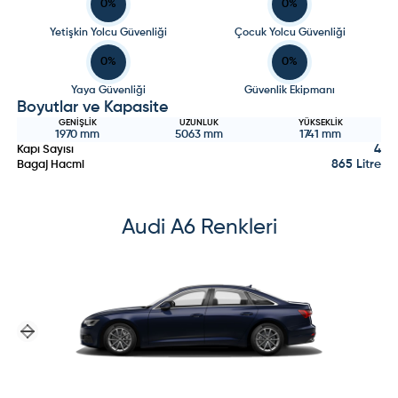
0
%
0
%
Yetişkin Yolcu Güvenliği
Çocuk Yolcu Güvenliği
0
%
0
%
Yaya Güvenliği
Güvenlik Ekipmanı
Boyutlar ve Kapasite
GENIŞLIK
UZUNLUK
YÜKSEKLIK
1970
mm
5063
mm
1741
mm
4
Kapı Sayısı
865 Litre
Bagaj Hacmi
Audi
A6
Renkleri
Previous slide
Next slide