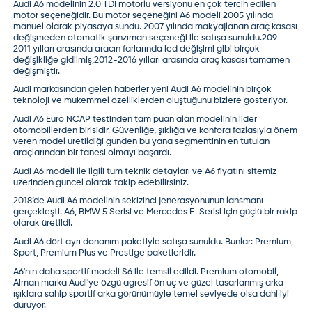
Audi A6 modelinin 2.0 TDI motorlu versiyonu en çok tercih edilen
motor seçeneğidir. Bu motor seçeneğini A6 modeli 2005 yılında
manuel olarak piyasaya sundu. 2007 yılında makyajlanan araç kasası
değişmeden otomatik şanzıman seçeneği ile satışa sunuldu.209-
2011 yılları arasında aracın farlarında led değişimi gibi birçok
değişikliğe gidilmiş,2012-2016 yılları arasında araç kasası tamamen
değişmiştir.
Audi
markasından gelen haberler yeni Audi A6 modelinin birçok
teknoloji ve mükemmel özelliklerden oluştuğunu bizlere gösteriyor.
Audi A6 Euro NCAP testinden tam puan alan modelinin lider
otomobillerden birisidir. Güvenliğe, şıklığa ve konfora fazlasıyla önem
veren model üretildiği günden bu yana segmentinin en tutulan
araçlarından bir tanesi olmayı başardı.
Audi A6 modeli ile ilgili tüm teknik detayları ve A6 fiyatını sitemiz
üzerinden güncel olarak takip edebilirsiniz.
2018’de
Audi A6
modelinin sekizinci jenerasyonunun lansmanı
gerçekleşti. A6, BMW 5 Serisi ve Mercedes E-Serisi için güçlü bir rakip
olarak üretildi.
Audi A6 dört ayrı donanım paketiyle satışa sunuldu. Bunlar: Premium,
Sport, Premium Plus ve Prestige paketleridir.
A6'nın daha sportif modeli S6 ile temsil edildi. Premium otomobil,
Alman marka
Audi
'ye özgü agresif ön uç ve güzel tasarlanmış arka
ışıklara sahip sportif arka görünümüyle temel seviyede olsa dahi iyi
duruyor.