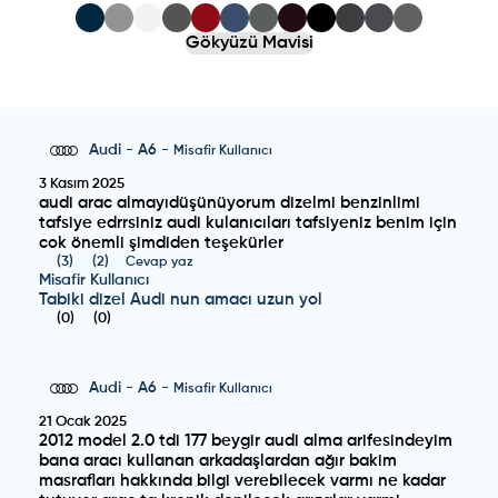
Gökyüzü Mavisi
Audi
-
A6
-
Misafir Kullanıcı
3 Kasım 2025
audi arac almayıdüşünüyorum dizelmi benzinlimi
tafsiye edrrsiniz audi kulanıcıları tafsiyeniz benim için
cok önemli şimdiden teşekürler
(
3
)
(
2
)
Cevap yaz
Misafir Kullanıcı
Tabiki dizel Audi nun amacı uzun yol
(
0
)
(
0
)
Audi
-
A6
-
Misafir Kullanıcı
21 Ocak 2025
2012 model 2.0 tdi 177 beygir audi alma arifesindeyim
bana aracı kullanan arkadaşlardan ağır bakim
masrafları hakkında bilgi verebilecek varmı ne kadar