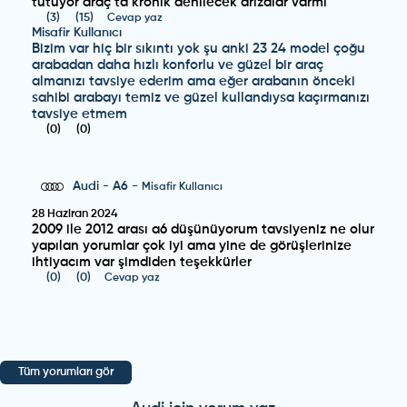
tutuyor araç ta kronik denilecek arızalar varmi
(
3
)
(
15
)
Cevap yaz
Misafir Kullanıcı
Bizim var hiç bir sıkıntı yok şu anki 23 24 model çoğu
arabadan daha hızlı konforlu ve güzel bir araç
almanızı tavsiye ederim ama eğer arabanın önceki
sahibi arabayı temiz ve güzel kullandıysa kaçırmanızı
tavsiye etmem
(
0
)
(
0
)
Audi
-
A6
-
Misafir Kullanıcı
28 Haziran 2024
2009 ile 2012 arası a6 düşünüyorum tavsiyeniz ne olur
yapılan yorumlar çok iyi ama yine de görüşlerinize
ihtiyacım var şimdiden teşekkürler
(
0
)
(
0
)
Cevap yaz
Audi
-
A6
-
Misafir Kullanıcı
28 Haziran 2024
Tüm yorumları gör
2009 ile 2012 arası a6 düşünüyorum tavsiyeniz ne olur
yapılan yorumlar çok iyi ama yine de görüşlerinize