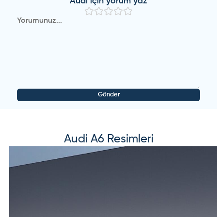
Audi
için yorum yaz
ihtiyacım var şimdiden teşekkürler
(
0
)
(
0
)
Cevap yaz
Audi
-
A6
-
Misafir Kullanıcı
28 Haziran 2024
2009 ile 2012 arası a6 düşünüyorum tavsiyeniz ne olur
yapılan yorumlar çok iyi ama yine de görüşlerinize
ihtiyacım var şimdiden teşekkürler
(
0
)
(
0
)
Cevap yaz
Gönder
Audi
-
A6
-
Misafir Kullanıcı
27 Haziran 2024
Audi
A6
Resimleri
2009 ile 2012 arası a6 düşünüyorum tavsiyeniz ne olur
yapılan yorumlar çok iyi ama yine de görüşlerinize
ihtiyacım var şimdiden teşekkürler
(
16
)
(
12
)
Cevap yaz
Audi
-
A6
-
Misafir Kullanıcı
12 Nisan 2024