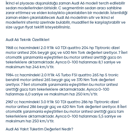
İkinci el piyasası düşünüldüğü zaman Audi A6 modeli tercih edilebilir
sedan modellerinden birisidir. C segmentinin sedan aracı sahibine
zarar ettirmez ve elden kolaylıkla çıkarılabilen bir modeldir. İstenildiği
zaman elden çıkarılabilecek Audi A6 modelinin sıfır ve ikinci el
modellerini sitemiz üzerinde bulabilir, muadilleri ile karşılaştırabilir ve
size uygun fiyat teklifi isteyebilirsiniz.
Audi A6 Teknik Özellikleri
1968 cc hacmindeki 2.0 lt’lik 40 TDI quattro 204 hp Tiptronic dizel
motor ünitesi 204 beygir güç ve 400 Nm Tork değerleri üretiyor. 7 İleri
otomatik şanzımanla eşleştirilen bu motor ünitesi ürettiği gücü ön
tekerleklere aktarmaktadır. Ayrıca 0-100 hızlanması 8,1 saniye ve
maksimum hızı 246 km/s’tir.
1984 cc hacmindeki 2.0 lt’lik 45 Turbo FSI quattro 265 hp S tronic
benzinli motor ünitesi 265 beygir güç ve 370 Nm Tork değerleri
üretiyor. 7 İleri otomatik şanzımanla eşleştirilen bu motor ünitesi
ürettiği gücü tüm tekerleklere aktarmaktadır. Ayrıca 0-100
hızlanması 6,0 saniye ve maksimum hızı 250 km/s’tir.
2967 cc hacmindeki 3.0 lt’lik 50 TDI quattro 286 hp Tiptronic dizel
motor ünitesi 286 beygir güç ve 620 Nm Tork değerleri üretiyor. 8 İleri
otomatik şanzımanla eşleştirilen bu motor ünitesi ürettiği gücü tüm
tekerleklere aktarmaktadır. Ayrıca 0-100 hızlanması 5,5 saniye ve
maksimum hızı 250 km/s’tir.
Audi A6 Yakıt Tüketim Değerleri Nedir?