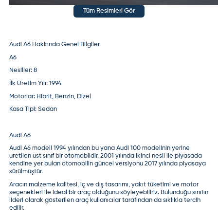
Tüm Resimleri Gör
Audi A6 Hakkında Genel Bilgiler
A6
Nesiller:
8
İlk Üretim Yılı:
1994
Motorlar:
Hibrit, Benzin, Dizel
Kasa Tipi:
Sedan
Audi A6
Audi A6
modeli 1994 yılından bu yana Audi 100 modelinin yerine
üretilen üst sınıf bir otomobildir. 2001 yılında ikinci nesli ile piyasada
kendine yer bulan otomobilin güncel versiyonu 2017 yılında piyasaya
sürülmüştür.
Aracın malzeme kalitesi, iç ve dış tasarımı, yakıt tüketimi ve motor
seçenekleri ile ideal bir araç olduğunu söyleyebiliriz. Bulunduğu sınıfın
lideri olarak gösterilen araç kullanıcılar tarafından da sıklıkla tercih
edilir.