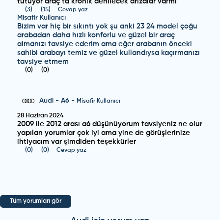
tutuyor araç ta kronik denilecek arızalar varmi
(
3
)
(
15
)
Cevap yaz
Misafir Kullanıcı
Bizim var hiç bir sıkıntı yok şu anki 23 24 model çoğu
arabadan daha hızlı konforlu ve güzel bir araç
almanızı tavsiye ederim ama eğer arabanın önceki
sahibi arabayı temiz ve güzel kullandıysa kaçırmanızı
tavsiye etmem
(
0
)
(
0
)
Audi
-
A6
-
Misafir Kullanıcı
28 Haziran 2024
2009 ile 2012 arası a6 düşünüyorum tavsiyeniz ne olur
yapılan yorumlar çok iyi ama yine de görüşlerinize
ihtiyacım var şimdiden teşekkürler
(
0
)
(
0
)
Cevap yaz
Audi
-
A6
-
Misafir Kullanıcı
28 Haziran 2024
Tüm yorumları gör
2009 ile 2012 arası a6 düşünüyorum tavsiyeniz ne olur
yapılan yorumlar çok iyi ama yine de görüşlerinize