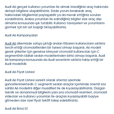
Audi A6 gerçek kullanıcı yorumları
ile almak istediğiniz araç hakkında
detaylı bilgilere ulaşabilirsiniz. Sizde yorum bırakarak araç
hakkındaki bilgilerinizi paylaşabilir ya da merak ettiğiniz soruları
sorabilirsiniz.
Araba yorumları
ile edindiğiniz bilgiler size araç alıp
almama konusunda ışık tutabilir. Kullanıcı tavsiyeleri ve yorumlarını
görmek için bir üst başlığı tıklayabilirsiniz.
Audi A6 Kampanyaları
Audi A6
ülkemizde satışa çıktığı andan itibaren kullanıcıların sıklıkla
tercih ettiği otomobillerden bir tanesi olmayı başardı. A6 modeli
gerek şirketler için gerekse bireysel otomobil kullanıcıları için C
segmentinin iddialı sedan modellerinden birisi olmayı başardı. Audi
A6 kampanya konusunda da Audi severlerin sıklıkla takip ettiği bir
Audi modelidir.
Audi A6 Fiyat Listesi
Audi A6 Fiyat Listesi
sürekli olarak sitemiz üzerinde
güncellenmektedir.
C segmenti sedan araçlar
içerisinde önemli söz
sahibi A6 modelini diğer muadilleri ile de kıyaslayabilirsiniz. Düzgün
teknik ve donanımsal bilgilerin yanı sıra
otomobil resimleri
, otomobil
videoları ve kullanıcı yorumları ile araçları kıyaslayabilir
bayiye
gitmeden
size özel fiyat teklifi talep edebilirsiniz.
Audi A6 İkinci El