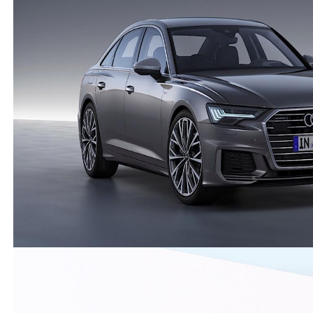
1997 A6 sedan quattro 2.4 sizce nasıl bir araç
(
7
)
(
32
)
Cevap yaz
Audi
-
A6
-
Misafir Kullanıcı
9 Ağustos 2023
A6 3.0 dizel içine çok ses alıyormu özellikle motorun
sesini kullanan arkadaslar bilgi verirse sevinirim
(
2
)
(
3
)
Cevap yaz
Misafir Kullanıcı
Hayır kesinlikle hiç ses yok, 2020 model a6
kullanıyorum.
(
0
)
(
0
)
Audi
-
A6
-
Misafir Kullanıcı
1 Mayıs 2023
A6 . 3000 tdi guatro süper bir araç
(
4
)
(
4
)
Cevap yaz
Misafir Kullanıcı
Hocam 2008 model var ama. Öneriniz varmı
gercekten
(
0
)
(
0
)