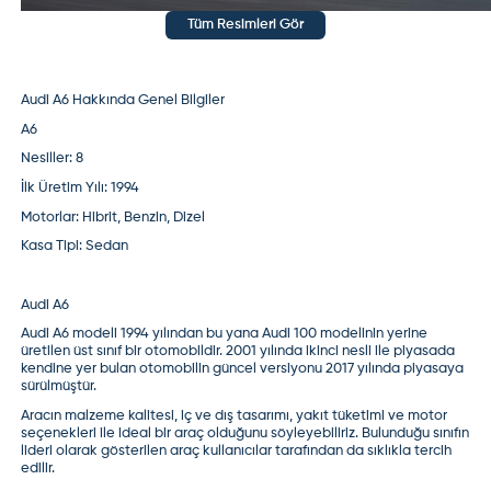
Tüm Resimleri Gör
Audi A6 Hakkında Genel Bilgiler
A6
Nesiller:
8
İlk Üretim Yılı:
1994
Motorlar:
Hibrit, Benzin, Dizel
Kasa Tipi:
Sedan
Audi A6
Audi A6
modeli 1994 yılından bu yana Audi 100 modelinin yerine
üretilen üst sınıf bir otomobildir. 2001 yılında ikinci nesli ile piyasada
kendine yer bulan otomobilin güncel versiyonu 2017 yılında piyasaya
sürülmüştür.
Aracın malzeme kalitesi, iç ve dış tasarımı, yakıt tüketimi ve motor
seçenekleri ile ideal bir araç olduğunu söyleyebiliriz. Bulunduğu sınıfın
lideri olarak gösterilen araç kullanıcılar tarafından da sıklıkla tercih
edilir.