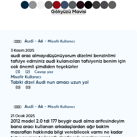
Gökyüzü Mavisi
Audi
-
A6
-
Misafir Kullanıcı
3 Kasım 2025
audi arac almayıdüşünüyorum dizelmi benzinlimi
tafsiye edrrsiniz audi kulanıcıları tafsiyeniz benim için
cok önemli şimdiden teşekürler
(
3
)
(
2
)
Cevap yaz
Misafir Kullanıcı
Tabiki dizel Audi nun amacı uzun yol
(
0
)
(
0
)
Audi
-
A6
-
Misafir Kullanıcı
21 Ocak 2025
2012 model 2.0 tdi 177 beygir audi alma arifesindeyim
bana aracı kullanan arkadaşlardan ağır bakim
masrafları hakkında bilgi verebilecek varmı ne kadar