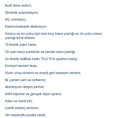
Audi drive select,
Dinamik süspansiyon,
Hız sınırlayıcı,
Elektromekanik direksiyon,
Sürücü ve ön yolcu için tam boy hava yastığı ve ön yolcu hava
yastığı iptal ünitesi,
73 litrelik yakıt tankı,
Ön yan hava yastıkları ve perde hava yastığı,
24 litrelik AdBlue tankı *(3.0 TFSI quattro hariç),
Emniyet kemeri ikazı,
Start-stop sistemi ve enerji geri kazanım sistemi,
İlk yardım seti ve reflektör,
Alüminyum alaşım jantlar,
Kilitli bijonlar ve gevşek bijon uyarısı,
Kriko ve tamir kiti,
Lastik basınç sensörü,
Yer tasarruflu yedek lastik,