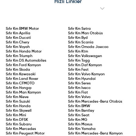
Hızlı Linkler
Sıfır Km
BMW Motor
Sıfır Km
Setra
Sıfır Km
Aprilia
Sıfır Km
Man Otobüs
Sıfır Km
Ducati
Sıfır Km
Byd
Sıfır Km
Chery
Sıfır Km
Scania
Sıfır Km
Voyah
Sıfır Km
Omoda Jaecoo
Sıfır Km
Honda Motor
Sıfır Km
Ktm
Sıfır Km
Triumph
Sıfır Km
Volkswagen
Sıfır Km
DS Automobiles
Sıfır Km
Togg
Sıfır Km
Ford Kamyon
Sıfır Km
Daf Kamyon
Sıfır Km
Skoda
Sıfır Km
Fest
Sıfır Km
Kawasaki
Sıfır Km
Volvo Kamyon
Sıfır Km
Land Rover
Sıfır Km
Hyundai
Sıfır Km
CFMOTO
Sıfır Km
Seres
Sıfır Km
Hongqı
Sıfır Km
Iveco
Sıfır Km
Man Kamyon
Sıfır Km
Fiat
Sıfır Km
Nieve
Sıfır Km
Volvo
Sıfır Km
Suzuki
Sıfır Km
Mercedes-Benz Otobüs
Sıfır Km
Honda
Sıfır Km
BMW
Sıfır Km
Skywell
Sıfır Km
Bentley
Sıfır Km
Mini
Sıfır Km
Seat
Sıfır Km
DFSK
Sıfır Km
MG
Sıfır Km
Subaru
Sıfır Km
Maxus
Sıfır Km
Mercedes
Sıfır Km
Yamaha
Sıfır Km
Peugeot Motor
Sıfır Km
Mercedes-Benz Kamyon