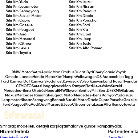
Sıfır Km
Yudo
Sıfır Km
Isuzu
Sıfır Km
Leapmotor
Sıfır Km
Nissan
Sıfır Km
Ssangyong
Sıfır Km
Renault
Sıfır Km
Suzuki Motor
Sıfır Km
Dacia
Sıfır Km
Cupra
Sıfır Km
Porsche
Sıfır Km
Gazelle
Sıfır Km
Ford
Sıfır Km
Peugeot
Sıfır Km
Kia
Sıfır Km
Audi
Sıfır Km
Opel
Sıfır Km
Maserati
Sıfır Km
Jeep
Sıfır Km
Citroen
Sıfır Km
Tesla
Sıfır Km
Lexus
Sıfır Km
Alfa Romeo
Sıfır Km
Toyota
BMW Motor
Setra
Aprilia
Man Otobüs
Ducati
Byd
Chery
Scania
Voyah
Omoda Jaecoo
Honda Motor
Ktm
Triumph
Volkswagen
DS Automobiles
Togg
Ford Kamyon
Daf Kamyon
Skoda
Fest
Kawasaki
Volvo Kamyon
Land Rover
Hyundai
CFMOTO
Seres
Hongqı
Iveco
Man Kamyon
Fiat
Nieve
Volvo
Suzuki
Mercedes-Benz Otobüs
Honda
BMW
Skywell
Bentley
Mini
Seat
DFSK
MG
Subaru
Maxus
Mercedes
Yamaha
Peugeot Motor
Mercedes-Benz Kamyon
Yudo
Isuzu
Leapmotor
Nissan
Ssangyong
Renault
Suzuki Motor
Dacia
Cupra
Porsche
Gazelle
Ford
Peugeot
Kia
Audi
Opel
Maserati
Jeep
Citroen
Tesla
Lexus
Alfa Romeo
Toyota
Sıfır araç modelleri, detaylı karşılaştırmalar ve güncel kampanyalar.
Hizmetlerimiz
Partnerlerimiz