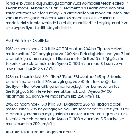
İkinci el piyasası düşünüldüğü zaman Audi A6 modeli tercih edilebilir
sedan modellerinden birisidir. C segmentinin sedan aracı sahibine
zarar ettirmez ve elden kolaylıkla çıkarılabilen bir modeldir. İstenildiği
zaman elden çıkarılabilecek Audi A6 modelinin sıfır ve ikinci el
modellerini sitemiz üzerinde bulabilir, muadilleri ile karşılaştırabilir ve
size uygun fiyat teklifi isteyebilirsiniz.
Audi A6 Teknik Özellikleri
1968 cc hacmindeki 2.0 lt’lik 40 TDI quattro 204 hp Tiptronic dizel
motor ünitesi 204 beygir güç ve 400 Nm Tork değerleri üretiyor. 7 İleri
otomatik şanzımanla eşleştirilen bu motor ünitesi ürettiği gücü ön
tekerleklere aktarmaktadır. Ayrıca 0-100 hızlanması 8,1 saniye ve
maksimum hızı 246 km/s’tir.
1984 cc hacmindeki 2.0 lt’lik 45 Turbo FSI quattro 265 hp S tronic
benzinli motor ünitesi 265 beygir güç ve 370 Nm Tork değerleri
üretiyor. 7 İleri otomatik şanzımanla eşleştirilen bu motor ünitesi
ürettiği gücü tüm tekerleklere aktarmaktadır. Ayrıca 0-100
hızlanması 6,0 saniye ve maksimum hızı 250 km/s’tir.
2967 cc hacmindeki 3.0 lt’lik 50 TDI quattro 286 hp Tiptronic dizel
motor ünitesi 286 beygir güç ve 620 Nm Tork değerleri üretiyor. 8 İleri
otomatik şanzımanla eşleştirilen bu motor ünitesi ürettiği gücü tüm
tekerleklere aktarmaktadır. Ayrıca 0-100 hızlanması 5,5 saniye ve
maksimum hızı 250 km/s’tir.
Audi A6 Yakıt Tüketim Değerleri Nedir?