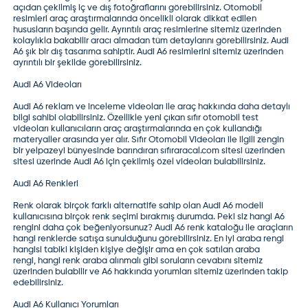
açıdan çekilmiş iç ve dış fotoğraflarını görebilirsiniz. Otomobil
resimleri araç araştırmalarında öncelikli olarak dikkat edilen
hususların başında gelir. Ayrıntılı araç resimlerine sitemiz üzerinden
kolaylıkla bakabilir aracı almadan tüm detaylarını görebilirsiniz. Audi
A6 şık bir dış tasarıma sahiptir. Audi A6 resimlerini sitemiz üzerinden
ayrıntılı bir şekilde görebilirsiniz.
Audi A6 Videoları
Audi A6 reklam ve inceleme videoları ile araç hakkında daha detaylı
bilgi sahibi olabilirsiniz. Özellikle yeni çıkan
sıfır otomobil test
videoları
kullanıcıların araç araştırmalarında en çok kullandığı
materyaller arasında yer alır.
Sıfır Otomobil Videoları
ile ilgili zengin
bir yelpazeyi bünyesinde barındıran
sıfıraracal.com
sitesi üzerinden
sitesi üzerinde Audi A6 için çekilmiş özel videoları bulabilirsiniz.
Audi A6 Renkleri
Renk olarak birçok farklı alternatife sahip olan Audi A6 modeli
kullanıcısına birçok renk seçimi bırakmış durumda. Peki siz hangi A6
rengini daha çok beğeniyorsunuz?
Audi A6 renk kataloğu
ile araçların
hangi renklerde satışa sunulduğunu görebilirsiniz.
En iyi araba rengi
hangisi
tabiki kişiden kişiye değişir ama en çok satılan araba
rengi,
hangi renk araba alınmalı
gibi soruların cevabını sitemiz
üzerinden bulabilir ve A6 hakkında yorumları sitemiz üzerinden takip
edebilirsiniz.
Audi A6 Kullanıcı Yorumları