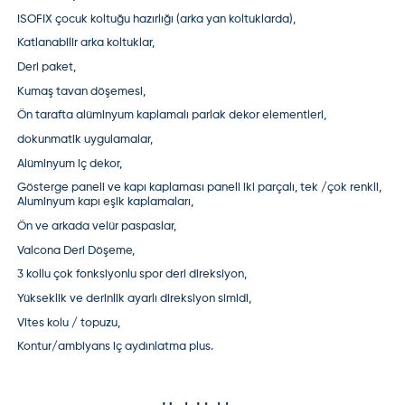
ISOFIX çocuk koltuğu hazırlığı (arka yan koltuklarda),
Katlanabilir arka koltuklar,
Deri paket,
Kumaş tavan döşemesi,
Ön tarafta alüminyum kaplamalı parlak dekor elementleri,
dokunmatik uygulamalar,
Alüminyum iç dekor,
Gösterge paneli ve kapı kaplaması paneli iki parçalı, tek /çok renkli,
Aluminyum kapı eşik kaplamaları,
Ön ve arkada velür paspaslar,
Valcona Deri Döşeme,
3 kollu çok fonksiyonlu spor deri direksiyon,
Yükseklik ve derinlik ayarlı direksiyon simidi,
Vites kolu / topuzu,
Kontur/ambiyans iç aydınlatma plus.