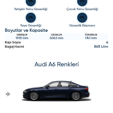
0
%
0
%
Yetişkin Yolcu Güvenliği
Çocuk Yolcu Güvenliği
0
%
0
%
Yaya Güvenliği
Güvenlik Ekipmanı
Boyutlar ve Kapasite
GENIŞLIK
UZUNLUK
YÜKSEKLIK
1970
mm
5063
mm
1741
mm
4
Kapı Sayısı
865 Litre
Bagaj Hacmi
Audi
A6
Renkleri
Previous slide
Next slide