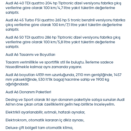
Audi A6 40 TDI quattro 204 hp Tiptronic dizel versiyonu fabrika çıkış
verilerine göre olarak 100 km/4,7 litre yakıt tüketim değerlerine
sahiptir.
Audi A6 45 Turbo FSI quattro 265 hp S tronic benzinli versiyonu fabrika
çıkış verilerine göre olarak 100 km/7,1 litre yakıt tüketim değerlerine
sahiptir.
Audi A6 50 TDI quattro 286 hp Tiptronic dizel versiyonu fabrika çıkış
verilerine göre olarak 100 km/5,8 litre yakıt tüketim değerlerine
sahiptir.
Audi A6 Tasarımı ve Boyutları
Tasarım verimlilikle ve sportiflik stil ile buluştu. İlerleme sadece
hissedilmekle kalmaz aynı zamanda yaşanır.
Audi A6 boyutları 4939 mm uzunluğunda, 2110 mm genişliğinde, 1457
mm yüksekliğinde, 530 lt’lik bagaj hacmine sahip ve 1900 kg
ağırlığındadır.
Audi A6 Donanım Paketleri
Desing ve Sport olarak iki ayrı donanım paketiyle satışa sunulan Audi
A6’nın öne çıkan ortak özelliklerini gelin hep birlikte inceleyelim.
Elektrikli ayarlanabilir, ısıtmalı, hafızalı aynalar,
Elektrokrom, otomatik kararan iç dikiz aynası,
Deluxe çift bölgeli tam otomatik klima,