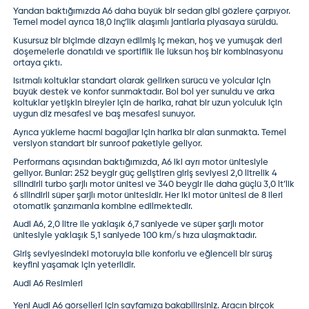
Yandan baktığımızda A6 daha büyük bir sedan gibi gözlere çarpıyor.
Temel model ayrıca 18,0 inç’lik alaşımlı jantlarla piyasaya sürüldü.
Kusursuz bir biçimde dizayn edilmiş iç mekan, hoş ve yumuşak deri
döşemelerle donatıldı ve sportiflik ile lüksün hoş bir kombinasyonu
ortaya çıktı.
Isıtmalı koltuklar standart olarak gelirken sürücü ve yolcular için
büyük destek ve konfor sunmaktadır. Bol bol yer sunuldu ve arka
koltuklar yetişkin bireyler için de harika, rahat bir uzun yolculuk için
uygun diz mesafesi ve baş mesafesi sunuyor.
Ayrıca yükleme hacmi bagajlar için harika bir alan sunmakta. Temel
versiyon standart bir sunroof paketiyle geliyor.
Performans açısından baktığımızda, A6 iki ayrı motor ünitesiyle
geliyor. Bunlar: 252 beygir güç geliştiren giriş seviyesi 2,0 litrelik 4
silindirli turbo şarjlı motor ünitesi ve 340 beygir ile daha güçlü 3,0 lt’lik
6 silindirli süper şarjlı motor ünitesidir. Her iki motor ünitesi de 8 ileri
otomatik şanzımanla kombine edilmektedir.
Audi A6, 2,0 litre ile yaklaşık 6,7 saniyede ve süper şarjlı motor
ünitesiyle yaklaşık 5,1 saniyede 100 km/s hıza ulaşmaktadır.
Giriş seviyesindeki motoruyla bile konforlu ve eğlenceli bir sürüş
keyfini yaşamak için yeterlidir.
Audi A6 Resimleri
Yeni Audi A6
görselleri için sayfamıza bakabilirsiniz. Aracın birçok