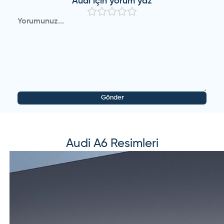
Audi
için yorum yaz
ihtiyacım var şimdiden teşekkürler
(
0
)
(
0
)
Cevap yaz
Audi
-
A6
-
Misafir Kullanıcı
28 Haziran 2024
2009 ile 2012 arası a6 düşünüyorum tavsiyeniz ne olur
yapılan yorumlar çok iyi ama yine de görüşlerinize
ihtiyacım var şimdiden teşekkürler
(
0
)
(
0
)
Cevap yaz
Gönder
Audi
-
A6
-
Misafir Kullanıcı
27 Haziran 2024
Audi
A6
Resimleri
2009 ile 2012 arası a6 düşünüyorum tavsiyeniz ne olur
yapılan yorumlar çok iyi ama yine de görüşlerinize
ihtiyacım var şimdiden teşekkürler
(
16
)
(
12
)
Cevap yaz
Audi
-
A6
-
Misafir Kullanıcı
12 Nisan 2024