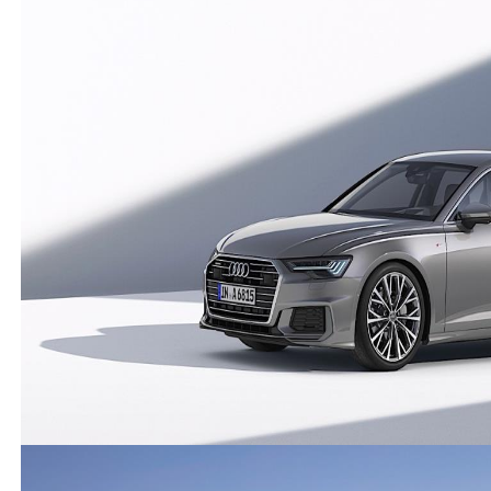
Misafir Kullanıcı
Bende 2005 3.0tdi quattro var, aldıktan sonra 250 bin
masraf yaptım, 10 yıl daha binilir :) yeni arabalardan
daha konforlu, A6 ' nın en tok ve en çok tutulan
kasası. Eski arabanın güzelliği km sayacına ve ufak
vuruk çiziklere kafa takmıyorsunuz, otoparka bırakıp
gidince birşey olacak mı diye aklınız kalmıyor. Bunlar
en büyük donanım :)
(
0
)
(
0
)
Audi
-
A6
-
Misafir Kullanıcı
20 Şubat 2023
Audi A6 2003 model V6 2.4 modeli tutulurmu bu
araclarin masrafari nasıl lütfen bna yardımcı olun
(
16
)
(
82
)
Cevap yaz