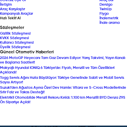
Ücretsiz Üye Ol
Araç Bul
İletişim
Dersigo
Araç Karşılaştır
TwinUp
Kampanyalı Araçlar
Fiygo
Hızlı Teklif Al
İhalemetrik
İhale arama
Sözleşmeler
Gizlilik Sözleşmesi
KVKK Sözleşmesi
Kullanıcı Sözleşmesi
Üyelik Sözleşmesi
Güncel Otomotiv Haberleri
2026 MotoGP Heyecanı Tam Gaz Devam Ediyor: Yarış Takvimi, Yayın Kanalı
ve Başlama Saatleri!
Makyajlı Hyundai IONIQ 6 Türkiye’de: Fiyatı, Menzili ve Tüm Özellikleri
Açıklandı!
Togg Servis Ağını Hızla Büyütüyor: Türkiye Genelinde Sabit ve Mobil Servis
Sayısı Artıyor!
Suzuki’den Ağustos Ayına Özel Dev Hamle: Vitara ve S-Cross Modellerinde
Sıfır Faiz ve Takas Desteği!
Elektrikli Otomobilde Menzil Rekoru Kırıldı: 1.100 km Menzilli BYD Denza Z9S
Ön Siparişe Açıldı!