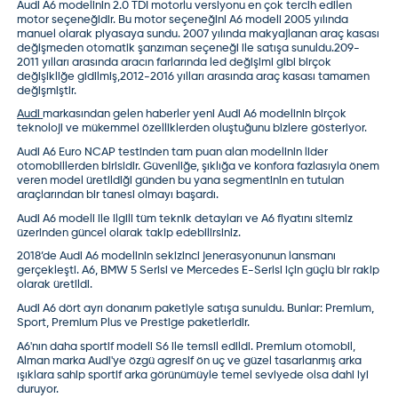
Audi A6 modelinin 2.0 TDI motorlu versiyonu en çok tercih edilen
motor seçeneğidir. Bu motor seçeneğini A6 modeli 2005 yılında
manuel olarak piyasaya sundu. 2007 yılında makyajlanan araç kasası
değişmeden otomatik şanzıman seçeneği ile satışa sunuldu.209-
2011 yılları arasında aracın farlarında led değişimi gibi birçok
değişikliğe gidilmiş,2012-2016 yılları arasında araç kasası tamamen
değişmiştir.
Audi
markasından gelen haberler yeni Audi A6 modelinin birçok
teknoloji ve mükemmel özelliklerden oluştuğunu bizlere gösteriyor.
Audi A6 Euro NCAP testinden tam puan alan modelinin lider
otomobillerden birisidir. Güvenliğe, şıklığa ve konfora fazlasıyla önem
veren model üretildiği günden bu yana segmentinin en tutulan
araçlarından bir tanesi olmayı başardı.
Audi A6 modeli ile ilgili tüm teknik detayları ve A6 fiyatını sitemiz
üzerinden güncel olarak takip edebilirsiniz.
2018’de
Audi A6
modelinin sekizinci jenerasyonunun lansmanı
gerçekleşti. A6, BMW 5 Serisi ve Mercedes E-Serisi için güçlü bir rakip
olarak üretildi.
Audi A6 dört ayrı donanım paketiyle satışa sunuldu. Bunlar: Premium,
Sport, Premium Plus ve Prestige paketleridir.
A6'nın daha sportif modeli S6 ile temsil edildi. Premium otomobil,
Alman marka
Audi
'ye özgü agresif ön uç ve güzel tasarlanmış arka
ışıklara sahip sportif arka görünümüyle temel seviyede olsa dahi iyi
duruyor.