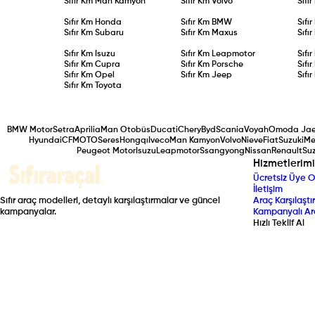
Sıfır Km
Man Kamyon
Sıfır Km
Volvo
Sıfı
Sıfır Km
Honda
Sıfır Km
BMW
Sıfı
Sıfır Km
Subaru
Sıfır Km
Maxus
Sıfı
Sıfır Km
Isuzu
Sıfır Km
Leapmotor
Sıfı
Sıfır Km
Cupra
Sıfır Km
Porsche
Sıfı
Sıfır Km
Opel
Sıfır Km
Jeep
Sıfı
Sıfır Km
Toyota
BMW Motor
Setra
Aprilia
Man Otobüs
Ducati
Chery
Byd
Scania
Voyah
Omoda Ja
Hyundai
CFMOTO
Seres
Hongqı
Iveco
Man Kamyon
Volvo
Nieve
Fiat
Suzuki
Me
Peugeot Motor
Isuzu
Leapmotor
Ssangyong
Nissan
Renault
Suz
Hizmetlerimi
Ücretsiz Üye O
İletişim
Sıfır araç modelleri, detaylı karşılaştırmalar ve güncel
Araç Karşılaştır
kampanyalar.
Kampanyalı Ar
Hızlı Teklif Al