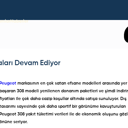
umlar
Haberler
ları Devam Ediyor
Peugeot
markasının en çok satan efsane modelleri arasında yer
başaran 308 modeli yenilenen donanım paketleri ve şimdi indirim
fiyatları ile çok daha cazip koşullar altında satışa sunuluyor. Dış
tasarımı sayesinde çok daha sportif bir görünüme kavuşturulan
Peugeot 308 yakıt tüketimi verileri ile de ekonomik oluşunu gözl
önüne seriyor.