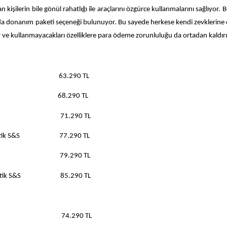
işilerin bile gönül rahatlığı ile araçlarını özgürce kullanmalarını sağlıyor. B
da donanım paketi seçeneği bulunuyor. Bu sayede herkese kendi zevklerine
e kullanmayacakları özelliklere para ödeme zorunluluğu da ortadan kaldırıl
h 82hp 63.290 TL
h 82hp 68.290 TL
 130hp 71.290 TL
 Otomatik S&S 77.290 TL
 130hp 79.290 TL
m Otomatik S&S 85.290 TL
92hp 74.290 TL