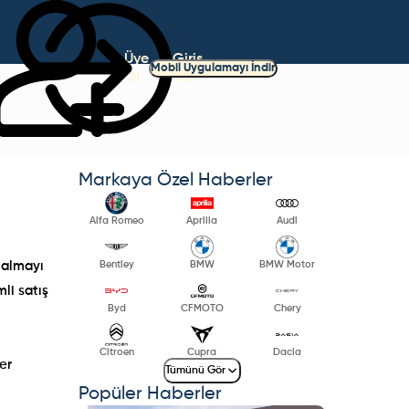
Üye
Giriş
Mobil Uygulamayı İndir
Ol
Yap
Markaya Özel Haberler
Alfa Romeo
Aprilia
Audi
Bentley
BMW
BMW Motor
 almayı
li satış
Byd
CFMOTO
Chery
Citroen
Cupra
Dacia
er
Tümünü Gör
Popüler Haberler