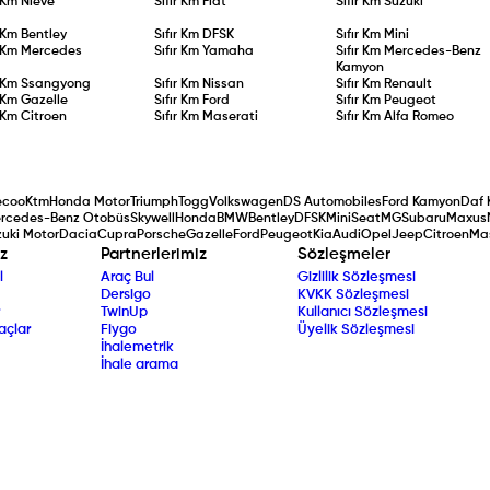
r Km
Nieve
Sıfır Km
Fiat
Sıfır Km
Suzuki
r Km
Bentley
Sıfır Km
DFSK
Sıfır Km
Mini
r Km
Mercedes
Sıfır Km
Yamaha
Sıfır Km
Mercedes-Benz
Kamyon
r Km
Ssangyong
Sıfır Km
Nissan
Sıfır Km
Renault
r Km
Gazelle
Sıfır Km
Ford
Sıfır Km
Peugeot
r Km
Citroen
Sıfır Km
Maserati
Sıfır Km
Alfa Romeo
ecoo
Ktm
Honda Motor
Triumph
Togg
Volkswagen
DS Automobiles
Ford Kamyon
Daf 
rcedes-Benz Otobüs
Skywell
Honda
BMW
Bentley
DFSK
Mini
Seat
MG
Subaru
Maxus
uki Motor
Dacia
Cupra
Porsche
Gazelle
Ford
Peugeot
Kia
Audi
Opel
Jeep
Citroen
Ma
z
Partnerlerimiz
Sözleşmeler
l
Araç Bul
Gizlilik Sözleşmesi
Dersigo
KVKK Sözleşmesi
TwinUp
Kullanıcı Sözleşmesi
açlar
Fiygo
Üyelik Sözleşmesi
İhalemetrik
İhale arama