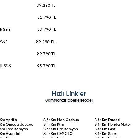
92hp 79.290 TL
5hp S&S 81.790 TL
m Otomatik S&S 87.790 TL
 Otomatik S&S 89.290 TL
5hp S&S 89.790 TL
m Otomatik S&S 95.790 TL
Hızlı Linkler
0Km
Marka
Haberler
Model
r Km
Aprilia
Sıfır Km
Man Otobüs
Sıfır Km
Ducati
r Km
Omoda Jaecoo
Sıfır Km
Ktm
Sıfır Km
Honda Motor
r Km
Ford Kamyon
Sıfır Km
Daf Kamyon
Sıfır Km
Fest
r Km
Hyundai
Sıfır Km
CFMOTO
Sıfır Km
Seres