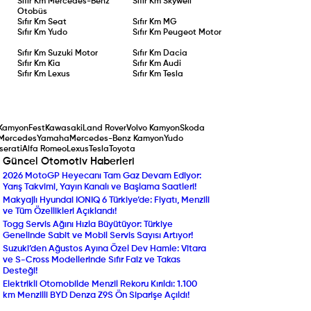
Sıfır Km
Mercedes-Benz
Sıfır Km
Skywell
Otobüs
Sıfır Km
Seat
Sıfır Km
MG
Sıfır Km
Yudo
Sıfır Km
Peugeot Motor
Sıfır Km
Suzuki Motor
Sıfır Km
Dacia
Sıfır Km
Kia
Sıfır Km
Audi
Sıfır Km
Lexus
Sıfır Km
Tesla
Kamyon
Fest
Kawasaki
Land Rover
Volvo Kamyon
Skoda
Mercedes
Yamaha
Mercedes-Benz Kamyon
Yudo
serati
Alfa Romeo
Lexus
Tesla
Toyota
Güncel Otomotiv Haberleri
2026 MotoGP Heyecanı Tam Gaz Devam Ediyor:
Peugeot’dan Ağustos A
Yarış Takvimi, Yayın Kanalı ve Başlama Saatleri!
Sıfır Faizli Kredi ve Taka
Makyajlı Hyundai IONIQ 6 Türkiye’de: Fiyatı, Menzili
Audi’nin Dev Amiral Gem
ve Tüm Özellikleri Açıklandı!
Detaylarıyla Yeni Audi Q
Togg Servis Ağını Hızla Büyütüyor: Türkiye
Tasarımı Tartışıldı, Kotas
Genelinde Sabit ve Mobil Servis Sayısı Artıyor!
Ferrari Luce Yok Sattı!
Suzuki’den Ağustos Ayına Özel Dev Hamle: Vitara
Yenilenen Mercedes-Ben
ve S-Cross Modellerinde Sıfır Faiz ve Takas
Compact SUV Segmentin
Desteği!
Yılın Ticari Aracı Seçildi:
Elektrikli Otomobilde Menzil Rekoru Kırıldı: 1.100
DAF XF Electric Sahneye 
km Menzilli BYD Denza Z9S Ön Siparişe Açıldı!