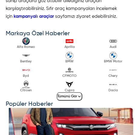
sahip araçlara göz atabilir dilediğiniz araçları
karşılaştırabilirsiniz. Sıfır araç kampanyaları incelemek
için
kampanyalı araçlar
sayfamızı ziyaret edebilirsiniz.
Markaya Özel Haberler
Alfa Romeo
Aprilia
Audi
Bentley
BMW
BMW Motor
Byd
CFMOTO
Chery
Citroen
Cupra
Dacia
Tümünü Gör
Popüler Haberler