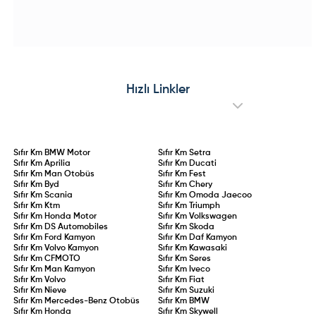
Avustralya merkezli EV conversion
tasarımındaki kırmızı dokunuşlar ve
Hazırlanıyor!
uzmanı ROEV iş birliğiyle geliştirilen
özel jant detaylarıyla dikkat çeken
ve tamamen elektrikli bataryalı güç
özel seri; iç mekanda "Urban Blue"
ünitesine kavuşan e-Amarok
teması, Advanced Comfort®
prototype testleri sürdürülüyor. Çift
koltuklar ve yenilikçi C-Zen lounge
motorlu dört tekerlekten çekiş
kokpitiyle konforu ön plana
altyapısı, yüksek batarya
çıkarıyor. 145 HP hibrit ve 83 kW
kapasitesi ve hızlı şarj desteğiyle
elektrikli motor seçenekleriyle
öne çıkacak olan elektrikli
sunulan Collection serisi, stil ve
Amarok’un, madencilik, filolar ve
pratikliği bir arada arayan
Hızlı Linkler
çevreci pikap tutkunları için küresel
sürücülere hitap ediyor.
pazarlara sunulması hedefleniyor.
Sıfır Km
BMW Motor
Sıfır Km
Setra
Sıfır Km
Aprilia
Sıfır Km
Ducati
Sıfır Km
Man Otobüs
Sıfır Km
Fest
Sıfır Km
Byd
Sıfır Km
Chery
Sıfır Km
Scania
Sıfır Km
Omoda Jaecoo
Sıfır Km
Ktm
Sıfır Km
Triumph
Sıfır Km
Honda Motor
Sıfır Km
Volkswagen
Sıfır Km
DS Automobiles
Sıfır Km
Skoda
Sıfır Km
Ford Kamyon
Sıfır Km
Daf Kamyon
Sıfır Km
Volvo Kamyon
Sıfır Km
Kawasaki
Sıfır Km
CFMOTO
Sıfır Km
Seres
Sıfır Km
Man Kamyon
Sıfır Km
Iveco
Sıfır Km
Volvo
Sıfır Km
Fiat
Sıfır Km
Nieve
Sıfır Km
Suzuki
Sıfır Km
Mercedes-Benz Otobüs
Sıfır Km
BMW
Sıfır Km
Honda
Sıfır Km
Skywell