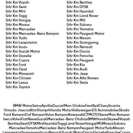
Sıfır Km
Voyah
Sıfır Km
Bentley
Sıfır Km
Seat
Sıfır Km
DFSK
Sıfır Km
Mini
Sıfır Km
Hyundai
Sıfır Km
Togg
Sıfır Km
Land Rover
Sıfır Km
Hongqı
Sıfır Km
MG
Sıfır Km
Maxus
Sıfır Km
Subaru
Sıfır Km
Mercedes
Sıfır Km
Yamaha
Sıfır Km
Mercedes-Benz Kamyon
Sıfır Km
Peugeot Motor
Sıfır Km
Yudo
Sıfır Km
Nissan
Sıfır Km
Leapmotor
Sıfır Km
Ssangyong
Sıfır Km
Isuzu
Sıfır Km
Renault
Sıfır Km
Suzuki Motor
Sıfır Km
Dacia
Sıfır Km
Gazelle
Sıfır Km
Porsche
Sıfır Km
Cupra
Sıfır Km
Peugeot
Sıfır Km
Ford
Sıfır Km
Kia
Sıfır Km
Opel
Sıfır Km
Audi
Sıfır Km
Maserati
Sıfır Km
Jeep
Sıfır Km
Citroen
Sıfır Km
Alfa Romeo
Sıfır Km
Lexus
Sıfır Km
Tesla
Sıfır Km
Toyota
BMW Motor
Setra
Aprilia
Ducati
Man Otobüs
Fest
Byd
Chery
Scania
Omoda Jaecoo
Ktm
Triumph
Honda Motor
Volkswagen
DS Automobiles
Skoda
Ford Kamyon
Daf Kamyon
Volvo Kamyon
Kawasaki
CFMOTO
Seres
Man Kamyon
Iveco
Volvo
Fiat
Nieve
Suzuki
Mercedes-Benz Otobüs
BMW
Honda
Skywell
Voyah
Bentley
Seat
DFSK
Mini
Hyundai
Togg
Land Rover
Hongqı
MG
Maxus
Subaru
Mercedes
Yamaha
Mercedes-Benz Kamyon
Peugeot Motor
Yudo
Nissan
Leapmotor
Ssangyong
Isuzu
Renault
Suzuki Motor
Dacia
Gazelle
Porsche
Cupra