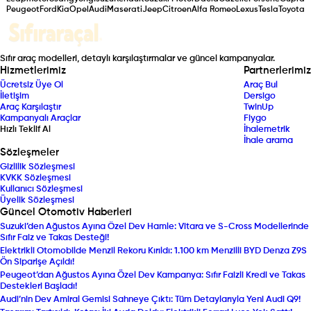
Peugeot
Ford
Kia
Opel
Audi
Maserati
Jeep
Citroen
Alfa Romeo
Lexus
Tesla
Toyota
Sıfır araç modelleri, detaylı karşılaştırmalar ve güncel kampanyalar.
Hizmetlerimiz
Partnerlerimiz
Ücretsiz Üye Ol
Araç Bul
İletişim
Dersigo
Araç Karşılaştır
TwinUp
Kampanyalı Araçlar
Fiygo
Hızlı Teklif Al
İhalemetrik
İhale arama
Sözleşmeler
Gizlilik Sözleşmesi
KVKK Sözleşmesi
Kullanıcı Sözleşmesi
Üyelik Sözleşmesi
Güncel Otomotiv Haberleri
Suzuki’den Ağustos Ayına Özel Dev Hamle: Vitara ve S-Cross Modellerinde
Sıfır Faiz ve Takas Desteği!
Elektrikli Otomobilde Menzil Rekoru Kırıldı: 1.100 km Menzilli BYD Denza Z9S
Ön Siparişe Açıldı!
Peugeot’dan Ağustos Ayına Özel Dev Kampanya: Sıfır Faizli Kredi ve Takas
Destekleri Başladı!
Audi’nin Dev Amiral Gemisi Sahneye Çıktı: Tüm Detaylarıyla Yeni Audi Q9!