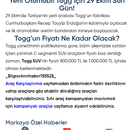
Yerli Otomobil Togg İçin 29 Ekim Son
Gün!
29 Ekim’de Türkiye’nin yerli arabası Togg’un fabrikası
Cumhurbaşkanı Recep Tayyip Erdoğan'ın katılımıyla açılacak
ve ilk otomobiller üretim bandından inmeye başlayacak.
Togg’un Fiyatı Ne Kadar Olacak?
Togg yönetiminin politikalarına gore, bizim ülkemizde satılan
içten yanmalı C segmenti SUV araçların fiyatı baz alındığı
zaman,
Togg SUV
'nin fiyatı 800.000 TL ile 1.000.000 TL içinde
olması beklenmektedir.
_$ilgicekenhaber15552$_
Araç Karşılaştırma
sayfamızdan birbirinden farklı özelliklere
sahip araçlara göz atabilir dilediğiniz araçları
karşılaştırabilirsiniz. Sıfır araç kampanyaları incelemek
için
kampanyalı araçlar
sayfamızı ziyaret edebilirsiniz.
Markaya Özel Haberler