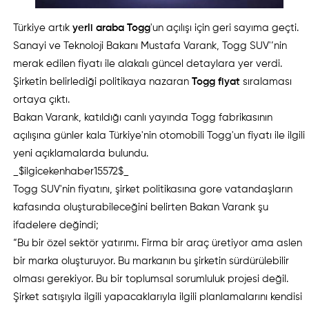
Türkiye artık
yerli araba Togg
'un açılışı için geri sayıma geçti.
Sanayi ve Teknoloji Bakanı Mustafa Varank, Togg SUV'’nin
merak edilen fiyatı ile alakalı güncel detaylara yer verdi.
Şirketin belirlediği politikaya nazaran
Togg fiyat
sıralaması
ortaya çıktı.
Bakan Varank, katıldığı canlı yayında Togg fabrikasının
açılışına günler kala Türkiye'nin otomobili Togg'un fiyatı ile ilgili
yeni açıklamalarda bulundu.
_$ilgicekenhaber15572$_
Togg SUV'nin fiyatını, şirket politikasına gore vatandaşların
kafasında oluşturabileceğini belirten Bakan Varank şu
ifadelere değindi;
“Bu bir özel sektör yatırımı. Firma bir araç üretiyor ama aslen
bir marka oluşturuyor. Bu markanın bu şirketin sürdürülebilir
olması gerekiyor. Bu bir toplumsal sorumluluk projesi değil.
Şirket satışıyla ilgili yapacaklarıyla ilgili planlamalarını kendisi