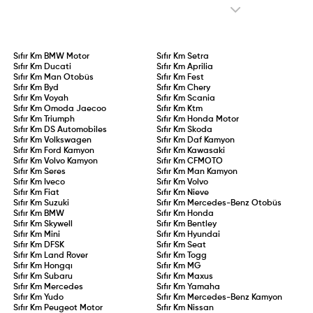
pazarlara sunulması hedefleniyor.
Sıfır Km
BMW Motor
Sıfır Km
Setra
Sıfır Km
Ducati
Sıfır Km
Aprilia
Sıfır Km
Man Otobüs
Sıfır Km
Fest
Sıfır Km
Byd
Sıfır Km
Chery
Sıfır Km
Voyah
Sıfır Km
Scania
Sıfır Km
Omoda Jaecoo
Sıfır Km
Ktm
Sıfır Km
Triumph
Sıfır Km
Honda Motor
Sıfır Km
DS Automobiles
Sıfır Km
Skoda
Sıfır Km
Volkswagen
Sıfır Km
Daf Kamyon
Sıfır Km
Ford Kamyon
Sıfır Km
Kawasaki
Sıfır Km
Volvo Kamyon
Sıfır Km
CFMOTO
Sıfır Km
Seres
Sıfır Km
Man Kamyon
Sıfır Km
Iveco
Sıfır Km
Volvo
Sıfır Km
Fiat
Sıfır Km
Nieve
Sıfır Km
Suzuki
Sıfır Km
Mercedes-Benz Otobüs
Sıfır Km
BMW
Sıfır Km
Honda
Sıfır Km
Skywell
Sıfır Km
Bentley
Sıfır Km
Mini
Sıfır Km
Hyundai
Sıfır Km
DFSK
Sıfır Km
Seat
Sıfır Km
Land Rover
Sıfır Km
Togg
Sıfır Km
Hongqı
Sıfır Km
MG
Sıfır Km
Subaru
Sıfır Km
Maxus
Sıfır Km
Mercedes
Sıfır Km
Yamaha
Sıfır Km
Yudo
Sıfır Km
Mercedes-Benz Kamyon
Sıfır Km
Peugeot Motor
Sıfır Km
Nissan