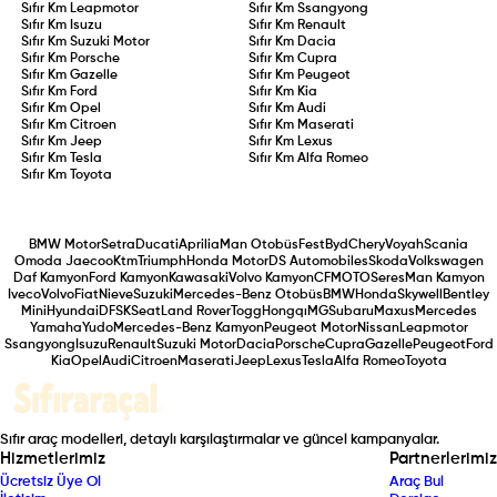
Sıfır Km
Leapmotor
Sıfır Km
Ssangyong
Sıfır Km
Isuzu
Sıfır Km
Renault
Sıfır Km
Suzuki Motor
Sıfır Km
Dacia
Sıfır Km
Porsche
Sıfır Km
Cupra
Sıfır Km
Gazelle
Sıfır Km
Peugeot
Sıfır Km
Ford
Sıfır Km
Kia
Sıfır Km
Opel
Sıfır Km
Audi
Sıfır Km
Citroen
Sıfır Km
Maserati
Sıfır Km
Jeep
Sıfır Km
Lexus
Sıfır Km
Tesla
Sıfır Km
Alfa Romeo
Sıfır Km
Toyota
BMW Motor
Setra
Ducati
Aprilia
Man Otobüs
Fest
Byd
Chery
Voyah
Scania
Omoda Jaecoo
Ktm
Triumph
Honda Motor
DS Automobiles
Skoda
Volkswagen
Daf Kamyon
Ford Kamyon
Kawasaki
Volvo Kamyon
CFMOTO
Seres
Man Kamyon
Iveco
Volvo
Fiat
Nieve
Suzuki
Mercedes-Benz Otobüs
BMW
Honda
Skywell
Bentley
Mini
Hyundai
DFSK
Seat
Land Rover
Togg
Hongqı
MG
Subaru
Maxus
Mercedes
Yamaha
Yudo
Mercedes-Benz Kamyon
Peugeot Motor
Nissan
Leapmotor
Ssangyong
Isuzu
Renault
Suzuki Motor
Dacia
Porsche
Cupra
Gazelle
Peugeot
Ford
Kia
Opel
Audi
Citroen
Maserati
Jeep
Lexus
Tesla
Alfa Romeo
Toyota
Sıfır araç modelleri, detaylı karşılaştırmalar ve güncel kampanyalar.
Hizmetlerimiz
Partnerlerimiz
Ücretsiz Üye Ol
Araç Bul