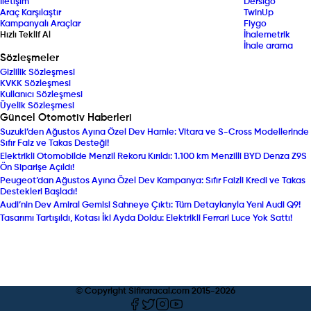
İletişim
Dersigo
Araç Karşılaştır
TwinUp
Kampanyalı Araçlar
Fiygo
Hızlı Teklif Al
İhalemetrik
İhale arama
Sözleşmeler
Gizlilik Sözleşmesi
KVKK Sözleşmesi
Kullanıcı Sözleşmesi
Üyelik Sözleşmesi
Güncel Otomotiv Haberleri
Suzuki’den Ağustos Ayına Özel Dev Hamle: Vitara ve S-Cross Modellerinde
Sıfır Faiz ve Takas Desteği!
Elektrikli Otomobilde Menzil Rekoru Kırıldı: 1.100 km Menzilli BYD Denza Z9S
Ön Siparişe Açıldı!
Peugeot’dan Ağustos Ayına Özel Dev Kampanya: Sıfır Faizli Kredi ve Takas
Destekleri Başladı!
Audi’nin Dev Amiral Gemisi Sahneye Çıktı: Tüm Detaylarıyla Yeni Audi Q9!
Tasarımı Tartışıldı, Kotası İki Ayda Doldu: Elektrikli Ferrari Luce Yok Sattı!
© Copyright Sifiraracal.com 2015-
2026