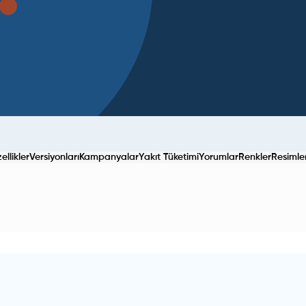
llikler
Versiyonları
Kampanyalar
Yakıt Tüketimi
Yorumlar
Renkler
Resimle