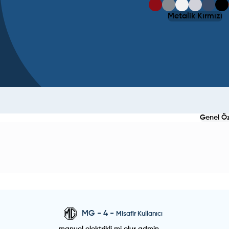
Metalik Kırmızı
Genel Öze
MG
-
4
-
Misafir Kullanıcı