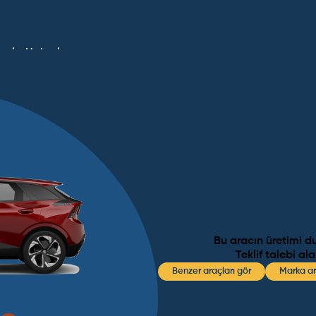
umlar
Haberler
Bu aracın üretimi d
Teklif talebi al
Benzer araçları gör
Marka ar