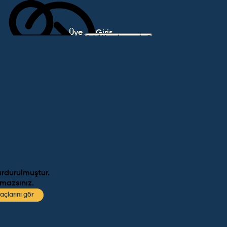
Üye
Giriş
Mobil Uygulamayı İndir
Ol
Yap
urdurulmuştur.
amazsınız.
açlarını gör