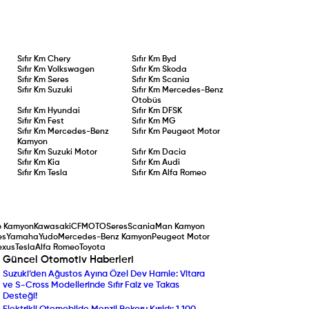
Sıfır Km
Chery
Sıfır Km
Byd
Sıfır Km
Volkswagen
Sıfır Km
Skoda
Sıfır Km
Seres
Sıfır Km
Scania
Sıfır Km
Suzuki
Sıfır Km
Mercedes-Benz
Otobüs
Sıfır Km
Hyundai
Sıfır Km
DFSK
Sıfır Km
Fest
Sıfır Km
MG
Sıfır Km
Mercedes-Benz
Sıfır Km
Peugeot Motor
Kamyon
Sıfır Km
Suzuki Motor
Sıfır Km
Dacia
Sıfır Km
Kia
Sıfır Km
Audi
Sıfır Km
Tesla
Sıfır Km
Alfa Romeo
o Kamyon
Kawasaki
CFMOTO
Seres
Scania
Man Kamyon
es
Yamaha
Yudo
Mercedes-Benz Kamyon
Peugeot Motor
exus
Tesla
Alfa Romeo
Toyota
Güncel Otomotiv Haberleri
Suzuki’den Ağustos Ayına Özel Dev Hamle: Vitara
Yenilenen Mercedes-Ben
ve S-Cross Modellerinde Sıfır Faiz ve Takas
Compact SUV Segmentin
Desteği!
Yılın Ticari Aracı Seçildi: