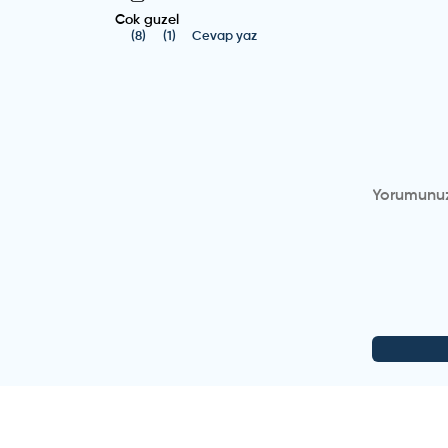
Cok guzel
(
8
)
(
1
)
Cevap yaz