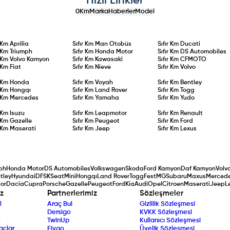
Hızlı Linkler
0Km
Marka
Haberler
Model
r Km
Aprilia
Sıfır Km
Man Otobüs
Sıfır Km
Ducati
r Km
Triumph
Sıfır Km
Honda Motor
Sıfır Km
DS Automobiles
r Km
Volvo Kamyon
Sıfır Km
Kawasaki
Sıfır Km
CFMOTO
r Km
Fiat
Sıfır Km
Nieve
Sıfır Km
Volvo
r Km
Honda
Sıfır Km
Voyah
Sıfır Km
Bentley
r Km
Hongqı
Sıfır Km
Land Rover
Sıfır Km
Togg
r Km
Mercedes
Sıfır Km
Yamaha
Sıfır Km
Yudo
r Km
Isuzu
Sıfır Km
Leapmotor
Sıfır Km
Renault
r Km
Gazelle
Sıfır Km
Peugeot
Sıfır Km
Ford
r Km
Maserati
Sıfır Km
Jeep
Sıfır Km
Lexus
ph
Honda Motor
DS Automobiles
Volkswagen
Skoda
Ford Kamyon
Daf Kamyon
Volv
tley
Hyundai
DFSK
Seat
Mini
Hongqı
Land Rover
Togg
Fest
MG
Subaru
Maxus
Merced
or
Dacia
Cupra
Porsche
Gazelle
Peugeot
Ford
Kia
Audi
Opel
Citroen
Maserati
Jeep
L
z
Partnerlerimiz
Sözleşmeler
l
Araç Bul
Gizlilik Sözleşmesi
Dersigo
KVKK Sözleşmesi
TwinUp
Kullanıcı Sözleşmesi
açlar
Fiygo
Üyelik Sözleşmesi