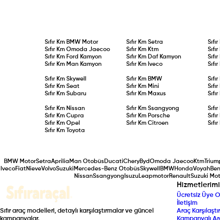
Sıfır Km
BMW Motor
Sıfır Km
Setra
Sıfı
Sıfır Km
Omoda Jaecoo
Sıfır Km
Ktm
Sıfı
Sıfır Km
Ford Kamyon
Sıfır Km
Daf Kamyon
Sıfı
Sıfır Km
Man Kamyon
Sıfır Km
Iveco
Sıfı
Sıfır Km
Skywell
Sıfır Km
BMW
Sıfı
Sıfır Km
Seat
Sıfır Km
Mini
Sıfı
Sıfır Km
Subaru
Sıfır Km
Maxus
Sıfı
Sıfır Km
Nissan
Sıfır Km
Ssangyong
Sıfı
Sıfır Km
Cupra
Sıfır Km
Porsche
Sıfı
Sıfır Km
Opel
Sıfır Km
Citroen
Sıfı
Sıfır Km
Toyota
BMW Motor
Setra
Aprilia
Man Otobüs
Ducati
Chery
Byd
Omoda Jaecoo
Ktm
Trium
Iveco
Fiat
Nieve
Volvo
Suzuki
Mercedes-Benz Otobüs
Skywell
BMW
Honda
Voyah
Ben
Nissan
Ssangyong
Isuzu
Leapmotor
Renault
Suzuki Mot
Hizmetlerimi
Ücretsiz Üye O
İletişim
Sıfır araç modelleri, detaylı karşılaştırmalar ve güncel
Araç Karşılaştır
kampanyalar.
Kampanyalı Ar