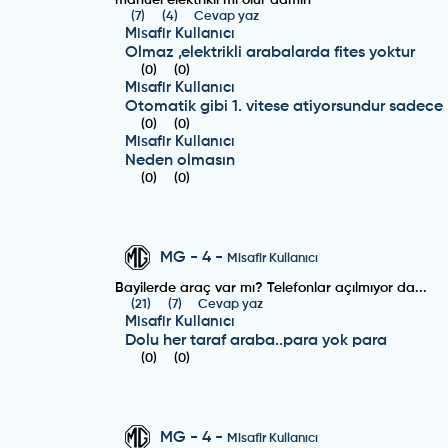
manuel elektrikli mi olur admin
(
7
)
(
4
)
Cevap yaz
Misafir Kullanıcı
Olmaz ,elektrikli arabalarda fites yoktur
(
0
)
(
0
)
Misafir Kullanıcı
Otomatik gibi 1. vitese atiyorsundur sadece
(
0
)
(
0
)
Misafir Kullanıcı
Neden olmasın
(
0
)
(
0
)
MG
-
4
-
Misafir Kullanıcı
Bayilerde araç var mı? Telefonlar açılmıyor da...
(
21
)
(
7
)
Cevap yaz
Misafir Kullanıcı
Dolu her taraf araba..para yok para
(
0
)
(
0
)
MG
-
4
-
Misafir Kullanıcı