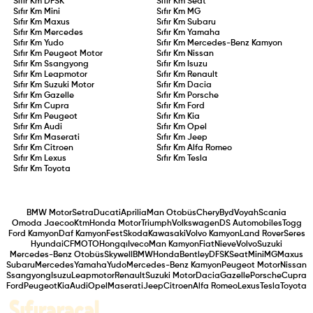
Sıfır Km
DFSK
Sıfır Km
Seat
Sıfır Km
Mini
Sıfır Km
MG
Sıfır Km
Maxus
Sıfır Km
Subaru
Sıfır Km
Mercedes
Sıfır Km
Yamaha
Sıfır Km
Yudo
Sıfır Km
Mercedes-Benz Kamyon
Sıfır Km
Peugeot Motor
Sıfır Km
Nissan
Sıfır Km
Ssangyong
Sıfır Km
Isuzu
Sıfır Km
Leapmotor
Sıfır Km
Renault
Sıfır Km
Suzuki Motor
Sıfır Km
Dacia
Sıfır Km
Gazelle
Sıfır Km
Porsche
Sıfır Km
Cupra
Sıfır Km
Ford
Sıfır Km
Peugeot
Sıfır Km
Kia
Sıfır Km
Audi
Sıfır Km
Opel
Sıfır Km
Maserati
Sıfır Km
Jeep
Sıfır Km
Citroen
Sıfır Km
Alfa Romeo
Sıfır Km
Lexus
Sıfır Km
Tesla
Sıfır Km
Toyota
BMW Motor
Setra
Ducati
Aprilia
Man Otobüs
Chery
Byd
Voyah
Scania
Omoda Jaecoo
Ktm
Honda Motor
Triumph
Volkswagen
DS Automobiles
Togg
Ford Kamyon
Daf Kamyon
Fest
Skoda
Kawasaki
Volvo Kamyon
Land Rover
Seres
Hyundai
CFMOTO
Hongqı
Iveco
Man Kamyon
Fiat
Nieve
Volvo
Suzuki
Mercedes-Benz Otobüs
Skywell
BMW
Honda
Bentley
DFSK
Seat
Mini
MG
Maxus
Subaru
Mercedes
Yamaha
Yudo
Mercedes-Benz Kamyon
Peugeot Motor
Nissan
Ssangyong
Isuzu
Leapmotor
Renault
Suzuki Motor
Dacia
Gazelle
Porsche
Cupra
Ford
Peugeot
Kia
Audi
Opel
Maserati
Jeep
Citroen
Alfa Romeo
Lexus
Tesla
Toyota