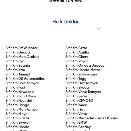
Metalik Turuncu
Hızlı Linkler
Sıfır Km
BMW Motor
Sıfır Km
Setra
Sıfır Km
Ducati
Sıfır Km
Aprilia
Sıfır Km
Man Otobüs
Sıfır Km
Chery
Sıfır Km
Byd
Sıfır Km
Voyah
Sıfır Km
Scania
Sıfır Km
Omoda Jaecoo
Sıfır Km
Ktm
Sıfır Km
Honda Motor
Sıfır Km
Triumph
Sıfır Km
Volkswagen
Sıfır Km
DS Automobiles
Sıfır Km
Togg
Sıfır Km
Ford Kamyon
Sıfır Km
Daf Kamyon
Sıfır Km
Fest
Sıfır Km
Skoda
Sıfır Km
Kawasaki
Sıfır Km
Volvo Kamyon
Sıfır Km
Land Rover
Sıfır Km
Seres
Sıfır Km
Hyundai
Sıfır Km
CFMOTO
Sıfır Km
Hongqı
Sıfır Km
Iveco
Sıfır Km
Man Kamyon
Sıfır Km
Fiat
Sıfır Km
Nieve
Sıfır Km
Volvo
Sıfır Km
Suzuki
Sıfır Km
Mercedes-Benz Otobüs
Sıfır Km
Skywell
Sıfır Km
BMW
Sıfır Km
Honda
Sıfır Km
Bentley