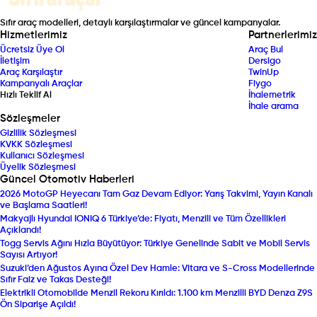
Sıfır araç modelleri, detaylı karşılaştırmalar ve güncel kampanyalar.
Hizmetlerimiz
Partnerlerimiz
Ücretsiz Üye Ol
Araç Bul
İletişim
Dersigo
Araç Karşılaştır
TwinUp
Kampanyalı Araçlar
Fiygo
Hızlı Teklif Al
İhalemetrik
İhale arama
Sözleşmeler
Gizlilik Sözleşmesi
KVKK Sözleşmesi
Kullanıcı Sözleşmesi
Üyelik Sözleşmesi
Güncel Otomotiv Haberleri
2026 MotoGP Heyecanı Tam Gaz Devam Ediyor: Yarış Takvimi, Yayın Kanalı
ve Başlama Saatleri!
Makyajlı Hyundai IONIQ 6 Türkiye’de: Fiyatı, Menzili ve Tüm Özellikleri
Açıklandı!
Togg Servis Ağını Hızla Büyütüyor: Türkiye Genelinde Sabit ve Mobil Servis
Sayısı Artıyor!
Suzuki’den Ağustos Ayına Özel Dev Hamle: Vitara ve S-Cross Modellerinde
Sıfır Faiz ve Takas Desteği!
Elektrikli Otomobilde Menzil Rekoru Kırıldı: 1.100 km Menzilli BYD Denza Z9S
Ön Siparişe Açıldı!