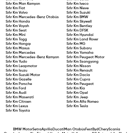
Sıfır Km
Man Kamyon
Sıfır Km
Iveco
Sıfır Km
Fiat
Sıfır Km
Nieve
Sıfır Km
Volvo
Sıfır Km
Suzuki
Sıfır Km
Mercedes-Benz Otobüs
Sıfır Km
BMW
Sıfır Km
Honda
Sıfır Km
Skywell
Sıfır Km
Voyah
Sıfır Km
Bentley
Sıfır Km
Seat
Sıfır Km
DFSK
Sıfır Km
Mini
Sıfır Km
Hyundai
Sıfır Km
Togg
Sıfır Km
Land Rover
Sıfır Km
Hongqı
Sıfır Km
MG
Sıfır Km
Maxus
Sıfır Km
Subaru
Sıfır Km
Mercedes
Sıfır Km
Yamaha
Sıfır Km
Mercedes-Benz Kamyon
Sıfır Km
Peugeot Motor
Sıfır Km
Yudo
Sıfır Km
Ssangyong
Sıfır Km
Leapmotor
Sıfır Km
Nissan
Sıfır Km
Isuzu
Sıfır Km
Renault
Sıfır Km
Suzuki Motor
Sıfır Km
Dacia
Sıfır Km
Gazelle
Sıfır Km
Cupra
Sıfır Km
Porsche
Sıfır Km
Peugeot
Sıfır Km
Ford
Sıfır Km
Kia
Sıfır Km
Audi
Sıfır Km
Opel
Sıfır Km
Maserati
Sıfır Km
Jeep
Sıfır Km
Citroen
Sıfır Km
Alfa Romeo
Sıfır Km
Lexus
Sıfır Km
Tesla
Sıfır Km
Toyota
BMW Motor
Setra
Aprilia
Ducati
Man Otobüs
Fest
Byd
Chery
Scania