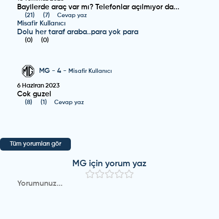
Bayilerde araç var mı? Telefonlar açılmıyor da...
(
21
)
(
7
)
Cevap yaz
Misafir Kullanıcı
Dolu her taraf araba..para yok para
(
0
)
(
0
)
MG
-
4
-
Misafir Kullanıcı
6 Haziran 2023
Cok guzel
(
8
)
(
1
)
Cevap yaz
Tüm yorumları gör
MG
için yorum yaz