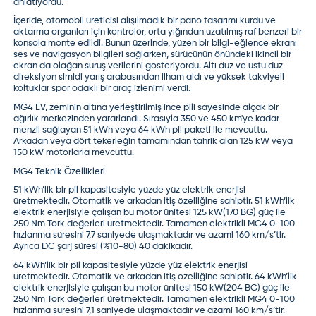
anlatıyordu.
İçeride, otomobil üreticisi alışılmadık bir pano tasarımı kurdu ve
aktarma organları için kontrolör, orta yığından uzatılmış raf benzeri bir
konsola monte edildi. Bunun üzerinde, yüzen bir bilgi-eğlence ekranı
ses ve navigasyon bilgileri sağlarken, sürücünün önündeki ikincil bir
ekran da olağan sürüş verilerini gösteriyordu. Altı düz ve üstü düz
direksiyon simidi yarış arabasından ilham aldı ve yüksek takviyeli
koltuklar spor odaklı bir araç izlenimi verdi.
MG4 EV
, zeminin altına yerleştirilmiş ince pili sayesinde alçak bir
ağırlık merkezinden yararlandı. Sırasıyla 350 ve 450 km'ye kadar
menzil sağlayan 51 kWh veya 64 kWh pil paketi ile mevcuttu.
Arkadan veya dört tekerleğin tamamından tahrik alan 125 kW veya
150 kW motorlarla mevcuttu.
MG4 Teknik Özellikleri
51 kWh’lik bir pil kapasitesiyle yüzde yüz elektrik enerjisi
üretmektedir. Otomatik ve arkadan itiş özelliğine sahiptir. 51 kWh’lik
elektrik enerjisiyle çalışan bu motor ünitesi 125 kW(170 BG) güç ile
250 Nm Tork değerleri üretmektedir. Tamamen elektrikli MG4 0-100
hızlanma süresini 7,7 saniyede ulaşmaktadır ve azami 160 km/s’tir.
Ayrıca DC şarj süresi (%10-80) 40 dakikadır.
64 kWh’lik bir pil kapasitesiyle yüzde yüz elektrik enerjisi
üretmektedir. Otomatik ve arkadan itiş özelliğine sahiptir. 64 kWh’lik
elektrik enerjisiyle çalışan bu motor ünitesi 150 kW(204 BG) güç ile
250 Nm Tork değerleri üretmektedir. Tamamen elektrikli MG4 0-100
hızlanma süresini 7,1 saniyede ulaşmaktadır ve azami 160 km/s’tir.