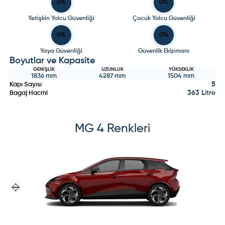
0
%
0
%
Yetişkin Yolcu Güvenliği
Çocuk Yolcu Güvenliği
0
%
0
%
Yaya Güvenliği
Güvenlik Ekipmanı
Boyutlar ve Kapasite
GENIŞLIK
UZUNLUK
YÜKSEKLIK
1836
mm
4287
mm
1504
mm
5
Kapı Sayısı
363 Litre
Bagaj Hacmi
MG
4
Renkleri
Previous slide
Next slide