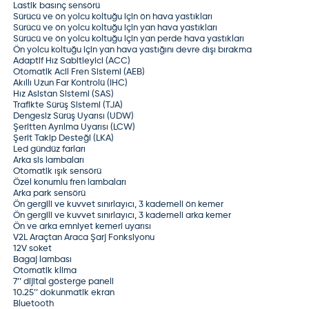
Lastik basınç sensörü
Sürücü ve ön yolcu koltuğu için ön hava yastıkları
Sürücü ve ön yolcu koltuğu için yan hava yastıkları
Sürücü ve ön yolcu koltuğu için yan perde hava yastıkları
Ön yolcu koltuğu için yan hava yastığını devre dışı bırakma
Adaptif Hız Sabitleyici (ACC)
Otomatik Acil Fren Sistemi (AEB)
Akıllı Uzun Far Kontrolü (IHC)
Hız Asistan Sistemi (SAS)
Trafikte Sürüş Sistemi (TJA)
Dengesiz Sürüş Uyarısı (UDW)
Şeritten Ayrılma Uyarısı (LCW)
Şerit Takip Desteği (LKA)
Led gündüz farları
Arka sis lambaları
Otomatik ışık sensörü
Özel konumlu fren lambaları
Arka park sensörü
Ön gergili ve kuvvet sınırlayıcı, 3 kademeli ön kemer
Ön gergili ve kuvvet sınırlayıcı, 3 kademeli arka kemer
Ön ve arka emniyet kemeri uyarısı
V2L Araçtan Araca Şarj Fonksiyonu
12V soket
Bagaj lambası
Otomatik klima
7’’ dijital gösterge paneli
10.25’’ dokunmatik ekran
Bluetooth