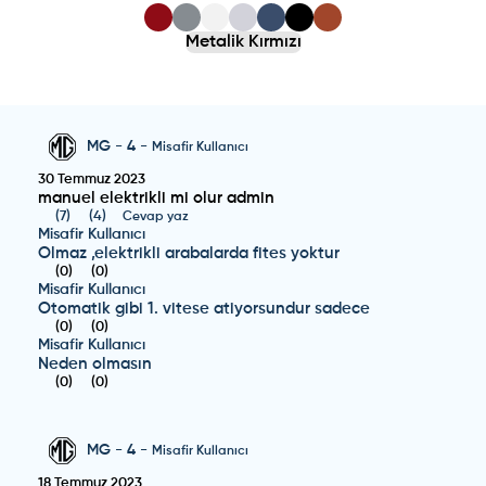
Metalik Kırmızı
MG
-
4
-
Misafir Kullanıcı
30 Temmuz 2023
manuel elektrikli mi olur admin
(
7
)
(
4
)
Cevap yaz
Misafir Kullanıcı
Olmaz ,elektrikli arabalarda fites yoktur
(
0
)
(
0
)
Misafir Kullanıcı
Otomatik gibi 1. vitese atiyorsundur sadece
(
0
)
(
0
)
Misafir Kullanıcı
Neden olmasın
(
0
)
(
0
)
MG
-
4
-
Misafir Kullanıcı
18 Temmuz 2023