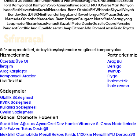
Omoda Jaecoo
Ktm
Triumph
Honda Motor
Volkswagen
DS Automobiles
Skoda
Ford Kamyon
Daf Kamyon
Volvo Kamyon
Kawasaki
CFMOTO
Seres
Man Kamyon
Iveco
Fiat
Nieve
Volvo
Suzuki
Mercedes-Benz Otobüs
BMW
Honda
Skywell
Voyah
Bentley
Seat
DFSK
Mini
Hyundai
Togg
Land Rover
Hongqı
MG
Maxus
Subaru
Mercedes
Yamaha
Mercedes-Benz Kamyon
Peugeot Motor
Yudo
Ssangyong
Leapmotor
Nissan
Isuzu
Renault
Suzuki Motor
Dacia
Gazelle
Cupra
Porsche
Peugeot
Ford
Kia
Audi
Opel
Maserati
Jeep
Citroen
Alfa Romeo
Lexus
Tesla
Toyota
Sıfır araç modelleri, detaylı karşılaştırmalar ve güncel kampanyalar.
Hizmetlerimiz
Partnerlerimiz
Ücretsiz Üye Ol
Araç Bul
İletişim
Dersigo
Araç Karşılaştır
TwinUp
Kampanyalı Araçlar
Fiygo
Hızlı Teklif Al
İhalemetrik
İhale arama
Sözleşmeler
Gizlilik Sözleşmesi
KVKK Sözleşmesi
Kullanıcı Sözleşmesi
Üyelik Sözleşmesi
Güncel Otomotiv Haberleri
Suzuki’den Ağustos Ayına Özel Dev Hamle: Vitara ve S-Cross Modellerinde
Sıfır Faiz ve Takas Desteği!
Elektrikli Otomobilde Menzil Rekoru Kırıldı: 1.100 km Menzilli BYD Denza Z9S