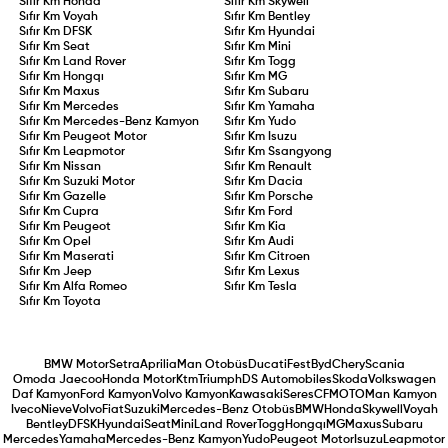
Sıfır Km
Honda
Sıfır Km
Skywell
Sıfır Km
Voyah
Sıfır Km
Bentley
Sıfır Km
DFSK
Sıfır Km
Hyundai
Sıfır Km
Seat
Sıfır Km
Mini
Sıfır Km
Land Rover
Sıfır Km
Togg
Sıfır Km
Hongqı
Sıfır Km
MG
Sıfır Km
Maxus
Sıfır Km
Subaru
Sıfır Km
Mercedes
Sıfır Km
Yamaha
Sıfır Km
Mercedes-Benz Kamyon
Sıfır Km
Yudo
Sıfır Km
Peugeot Motor
Sıfır Km
Isuzu
Sıfır Km
Leapmotor
Sıfır Km
Ssangyong
Sıfır Km
Nissan
Sıfır Km
Renault
Sıfır Km
Suzuki Motor
Sıfır Km
Dacia
Sıfır Km
Gazelle
Sıfır Km
Porsche
Sıfır Km
Cupra
Sıfır Km
Ford
Sıfır Km
Peugeot
Sıfır Km
Kia
Sıfır Km
Opel
Sıfır Km
Audi
Sıfır Km
Maserati
Sıfır Km
Citroen
Sıfır Km
Jeep
Sıfır Km
Lexus
Sıfır Km
Alfa Romeo
Sıfır Km
Tesla
Sıfır Km
Toyota
BMW Motor
Setra
Aprilia
Man Otobüs
Ducati
Fest
Byd
Chery
Scania
Omoda Jaecoo
Honda Motor
Ktm
Triumph
DS Automobiles
Skoda
Volkswagen
Daf Kamyon
Ford Kamyon
Volvo Kamyon
Kawasaki
Seres
CFMOTO
Man Kamyon
Iveco
Nieve
Volvo
Fiat
Suzuki
Mercedes-Benz Otobüs
BMW
Honda
Skywell
Voyah
Bentley
DFSK
Hyundai
Seat
Mini
Land Rover
Togg
Hongqı
MG
Maxus
Subaru
Mercedes
Yamaha
Mercedes-Benz Kamyon
Yudo
Peugeot Motor
Isuzu
Leapmotor