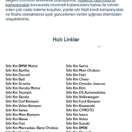
değerli otomobil severlerle paylaşıyoruz.
Maserati Qattroporte
kampanyaları
konusunda otomobil kullanıcılarını fazlası ile tatmin
eden çok cazip ödeme koşulları, yüzde sıfır faizli kredi kampanyaları
ve finans olanaklarına aylık güncellenen veriler ışığında sitemizden
ulaşabilirsiniz.
Hızlı Linkler
Sıfır Km
BMW Motor
Sıfır Km
Setra
Sıfır Km
Aprilia
Sıfır Km
Man Otobüs
Sıfır Km
Ducati
Sıfır Km
Fest
Sıfır Km
Byd
Sıfır Km
Chery
Sıfır Km
Scania
Sıfır Km
Omoda Jaecoo
Sıfır Km
Honda Motor
Sıfır Km
Ktm
Sıfır Km
Triumph
Sıfır Km
DS Automobiles
Sıfır Km
Skoda
Sıfır Km
Volkswagen
Sıfır Km
Daf Kamyon
Sıfır Km
Ford Kamyon
Sıfır Km
Volvo Kamyon
Sıfır Km
Kawasaki
Sıfır Km
Seres
Sıfır Km
CFMOTO
Sıfır Km
Man Kamyon
Sıfır Km
Iveco
Sıfır Km
Nieve
Sıfır Km
Volvo
Sıfır Km
Fiat
Sıfır Km
Suzuki
Sıfır Km
Mercedes-Benz Otobüs
Sıfır Km
BMW