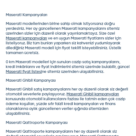
Maserati Kampanyaları
Maserati modelleri
nden birine sahip olmak istiyorsanız doğru
yerdesiniz. Her ay güncellenen Maserati kampanyalarını sitemiz
üzerinden sizler için düzenli olarak yayınlamaktayız. Size özel
Maserati kampanyaları
ve en uygun
Maserati fiyatları
nı sizler için
listeliyoruz. Biz tüm bunları yaparken siz kahvenizi yudumlayarak
dilediğiniz Maserati modeli için fiyat teklifi isteyebilirsiniz. Üstelik
tamamen ücretsiz.
0 km Maserati modelleri
için sunulan cazip satış kampanyalarını,
kredi imkânlarını ve fiyat indirimlerini sitemiz üzerinde bulabilir, güncel
Maserati fiyat listesi
ne sitemiz üzerinden ulaşabilirsiniz.
Maserati Ghibli Kampanyası
Maserati Ghibli
satış kampanyalarını her ay düzenli olarak siz değerli
otomobil severlerle paylaşıyoruz.
Maserati Ghibli kampanyaları
konusunda otomobil kullanıcılarını fazlası ile tatmin eden çok cazip
ödeme koşulları, yüzde sıfır faizli kredi kampanyaları ve finans
olanaklarına aylık güncellenen veriler ışığında sitemizden
ulaşabilirsiniz.
Maserati Qattroporte Kampanyası
Maserati Qattroporte
kampanyalarını her ay düzenli olarak siz