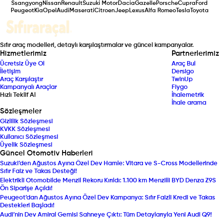
Ssangyong
Nissan
Renault
Suzuki Motor
Dacia
Gazelle
Porsche
Cupra
Ford
Peugeot
Kia
Opel
Audi
Maserati
Citroen
Jeep
Lexus
Alfa Romeo
Tesla
Toyota
Sıfır araç modelleri, detaylı karşılaştırmalar ve güncel kampanyalar.
Hizmetlerimiz
Partnerlerimiz
Ücretsiz Üye Ol
Araç Bul
İletişim
Dersigo
Araç Karşılaştır
TwinUp
Kampanyalı Araçlar
Fiygo
Hızlı Teklif Al
İhalemetrik
İhale arama
Sözleşmeler
Gizlilik Sözleşmesi
KVKK Sözleşmesi
Kullanıcı Sözleşmesi
Üyelik Sözleşmesi
Güncel Otomotiv Haberleri
Suzuki’den Ağustos Ayına Özel Dev Hamle: Vitara ve S-Cross Modellerinde
Sıfır Faiz ve Takas Desteği!
Elektrikli Otomobilde Menzil Rekoru Kırıldı: 1.100 km Menzilli BYD Denza Z9S
Ön Siparişe Açıldı!
Peugeot’dan Ağustos Ayına Özel Dev Kampanya: Sıfır Faizli Kredi ve Takas
Destekleri Başladı!
Audi’nin Dev Amiral Gemisi Sahneye Çıktı: Tüm Detaylarıyla Yeni Audi Q9!