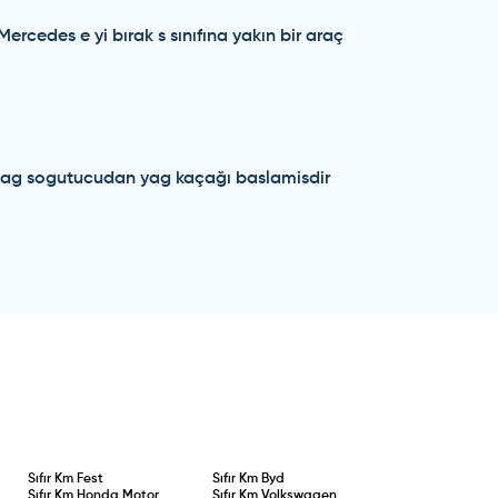
ercedes e yi bırak s sınıfına yakın bir araç
n.yag sogutucudan yag kaçağı baslamisdir
Sıfır Km
Fest
Sıfır Km
Byd
Sıfır Km
Honda Motor
Sıfır Km
Volkswagen