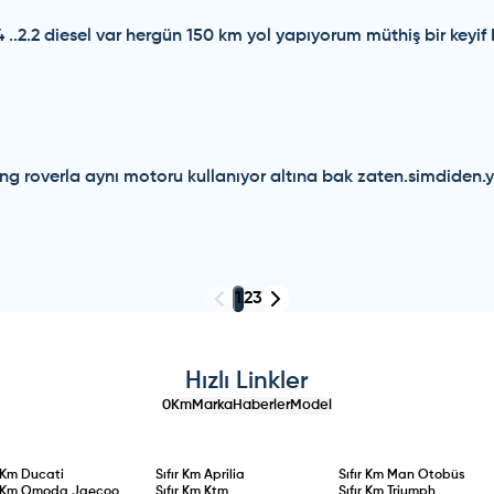
.2.2 diesel var hergün 150 km yol yapıyorum müthiş bir keyif M
eng roverla aynı motoru kullanıyor altına bak zaten.simdide
1
2
3
Hızlı Linkler
0Km
Marka
Haberler
Model
r Km
Ducati
Sıfır Km
Aprilia
Sıfır Km
Man Otobüs
r Km
Omoda Jaecoo
Sıfır Km
Ktm
Sıfır Km
Triumph