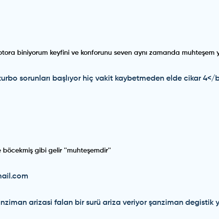
ora biniyorum keyfini ve konforunu seven aynı zamanda muhteşem yol 
 turbo sorunları başlıyor hiç vakit kaybetmeden elde cikar 4
 böcekmiş gibi gelir ''muhteşemdir''
mail.com
nziman arizasi falan bir surü ariza veriyor şanziman degistik