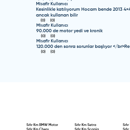
Misafir Kullanıcı
Kesinlikle katılıyorum Hocam bende 2013 4×4 .
ancak kullanan bilir
(
0
)
(
0
)
Misafir Kullanıcı
90.000 de motor yedi ve kronik
(
0
)
(
0
)
Misafir Kullanıcı
120.000 den sonra sorunlar başlıyor </br>R
(
0
)
(
0
)
Sıfır Km
BMW Motor
Sıfır Km
Setra
Sıfı
Sıfır Km
Chery
Sıfır Km
Scania
Sıfı