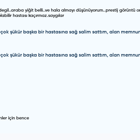
gil..araba yiğit belli..ve hala almayı düşünüyorum..prestij görüntü o
olabilir hastası kaçırmaz.saygılar
im çok şükür başka bir hastasına sağ salim sattım, alan mem
im çok şükür başka bir hastasına sağ salim sattım, alan mem
nler için bence