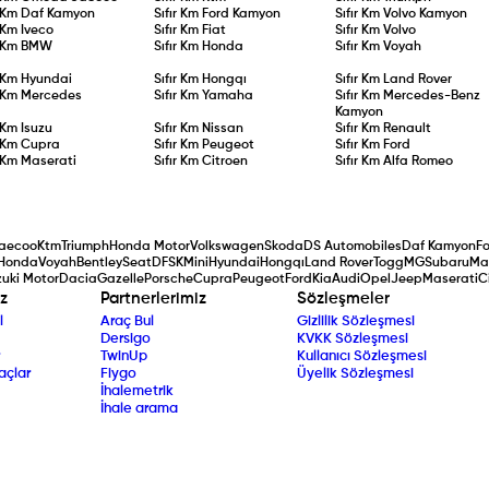
r Km
Daf Kamyon
Sıfır Km
Ford Kamyon
Sıfır Km
Volvo Kamyon
r Km
Iveco
Sıfır Km
Fiat
Sıfır Km
Volvo
r Km
BMW
Sıfır Km
Honda
Sıfır Km
Voyah
r Km
Hyundai
Sıfır Km
Hongqı
Sıfır Km
Land Rover
r Km
Mercedes
Sıfır Km
Yamaha
Sıfır Km
Mercedes-Benz
Kamyon
r Km
Isuzu
Sıfır Km
Nissan
Sıfır Km
Renault
r Km
Cupra
Sıfır Km
Peugeot
Sıfır Km
Ford
r Km
Maserati
Sıfır Km
Citroen
Sıfır Km
Alfa Romeo
aecoo
Ktm
Triumph
Honda Motor
Volkswagen
Skoda
DS Automobiles
Daf Kamyon
F
Honda
Voyah
Bentley
Seat
DFSK
Mini
Hyundai
Hongqı
Land Rover
Togg
MG
Subaru
Ma
uki Motor
Dacia
Gazelle
Porsche
Cupra
Peugeot
Ford
Kia
Audi
Opel
Jeep
Maserati
C
z
Partnerlerimiz
Sözleşmeler
l
Araç Bul
Gizlilik Sözleşmesi
Dersigo
KVKK Sözleşmesi
TwinUp
Kullanıcı Sözleşmesi
açlar
Fiygo
Üyelik Sözleşmesi
İhalemetrik
İhale arama