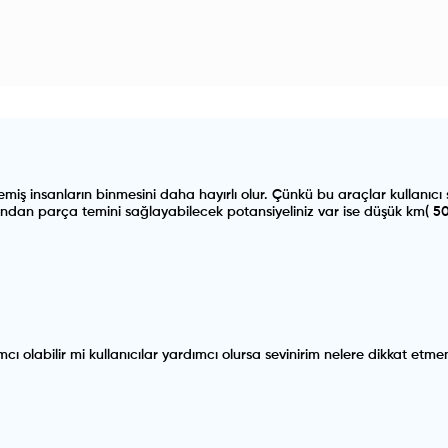
miş insanların binmesini daha hayırlı olur. Çünkü bu araçlar kullanıcı 
ından parça temini sağlayabilecek potansiyeliniz var ise düşük km( 5
mcı olabilir mi kullanıcılar yardımcı olursa sevinirim nelere dikkat etm