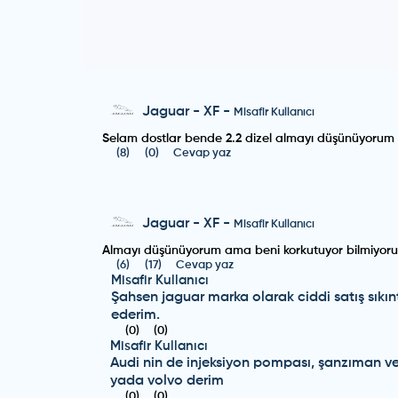
Jaguar
-
XF
-
Misafir Kullanıcı
Selam dostlar bende 2.2 dizel almayı düşünüyorum e
(
8
)
(
0
)
Cevap yaz
Jaguar
-
XF
-
Misafir Kullanıcı
Almayı düşünüyorum ama beni korkutuyor bilmiyoru
(
6
)
(
17
)
Cevap yaz
Misafir Kullanıcı
Şahsen jaguar marka olarak ciddi satış sıkınt
ederim.
(
0
)
(
0
)
Misafir Kullanıcı
Audi nin de injeksiyon pompası, şanzıman ve
yada volvo derim
(
0
)
(
0
)