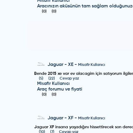
Misafir Kullanıcı
Aracınızın aküsünün tam sağlam olduğunuz
(
0
)
(
0
)
Jaguar
-
XE
-
Misafir Kullanıcı
Bende 2015 xe var ev alacagim için satıyorum ilgi
(
5
)
(
22
)
Cevap yaz
Misafir Kullanıcı
Araç forumu ve fiyati
(
0
)
(
0
)
Jaguar
-
XF
-
Misafir Kullanıcı
Jaguar XF insana yaşadığını hissettirecek son derec
(
10
)
(
7
)
Cevap yaz