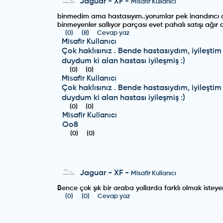
Jaguar
-
XF
-
Misafir Kullanıcı
binmedim ama hastasıyım..yorumlar pek inandırıcı de
binmeyenler sallıyor parçası evet pahalı satışı ağır 
(
0
)
(
8
)
Cevap yaz
Misafir Kullanıcı
Çok haklısınız . Bende hastasıydım, iyileşt
duydum ki alan hastası iyileşmiş :)
(
0
)
(
0
)
Misafir Kullanıcı
Çok haklısınız . Bende hastasıydım, iyileşt
duydum ki alan hastası iyileşmiş :)
(
0
)
(
0
)
Misafir Kullanıcı
Oo8
(
0
)
(
0
)
Jaguar
-
XF
-
Misafir Kullanıcı
Bence çok şık bir araba yollarda farklı olmak isteye
(
0
)
(
0
)
Cevap yaz