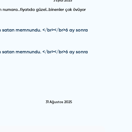
3 Eylül 2025
n numara..fiyatıda güzel..binenler çok övüyor
nun satan memnundu. </br></br>6 ay sonra
nun satan memnundu. </br></br>6 ay sonra
31 Ağustos 2025