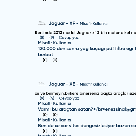
Jaguar
-
XF
-
Misafir Kullanıcı
Benimde 2012 model Jaguar xf 3 bin motor dizel mot
(
8
)
(
9
)
Cevap yaz
Misafir Kullanıcı
120.000 den sonra yag kaçağı pdf filtre egr
berbat
(
0
)
(
0
)
Jaguar
-
XE
-
Misafir Kullanıcı
xe ye binmeyin,birkere binerseniz başka araçlar size
(
9
)
(
4
)
Cevap yaz
Misafir Kullanıcı
Varmı bu araçtan satan?</br>enezsinal@g
(
0
)
(
0
)
Misafir Kullanıcı
Ben de xe var vites dengesizlesiyor bazen sa
(
0
)
(
0
)