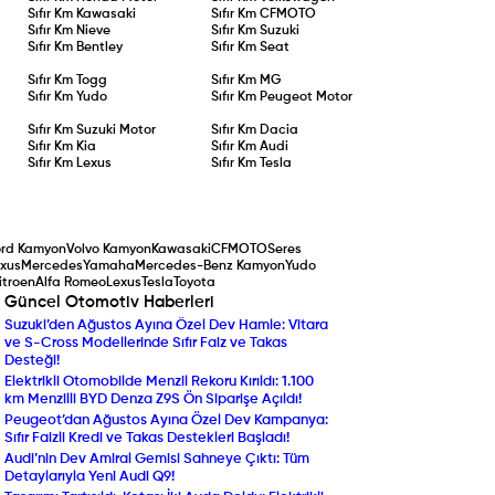
Sıfır Km
Kawasaki
Sıfır Km
CFMOTO
Sıfır Km
Nieve
Sıfır Km
Suzuki
Sıfır Km
Bentley
Sıfır Km
Seat
Sıfır Km
Togg
Sıfır Km
MG
Sıfır Km
Yudo
Sıfır Km
Peugeot Motor
Sıfır Km
Suzuki Motor
Sıfır Km
Dacia
Sıfır Km
Kia
Sıfır Km
Audi
Sıfır Km
Lexus
Sıfır Km
Tesla
ord Kamyon
Volvo Kamyon
Kawasaki
CFMOTO
Seres
xus
Mercedes
Yamaha
Mercedes-Benz Kamyon
Yudo
itroen
Alfa Romeo
Lexus
Tesla
Toyota
Güncel Otomotiv Haberleri
Suzuki’den Ağustos Ayına Özel Dev Hamle: Vitara
Yenilenen Mercedes-Ben
ve S-Cross Modellerinde Sıfır Faiz ve Takas
Compact SUV Segmentin
Desteği!
Yılın Ticari Aracı Seçildi:
Elektrikli Otomobilde Menzil Rekoru Kırıldı: 1.100
DAF XF Electric Sahneye 
km Menzilli BYD Denza Z9S Ön Siparişe Açıldı!
Araç Sahipleri Dikkat: 
Peugeot’dan Ağustos Ayına Özel Dev Kampanya:
Randevu ve Ön Ödeme U
Sıfır Faizli Kredi ve Takas Destekleri Başladı!
Ekran Büyüdü, Turbo Mot
Audi’nin Dev Amiral Gemisi Sahneye Çıktı: Tüm
Ekonomik SUV Suzuki Brez
Detaylarıyla Yeni Audi Q9!
Beklenen An Geldi: Volk