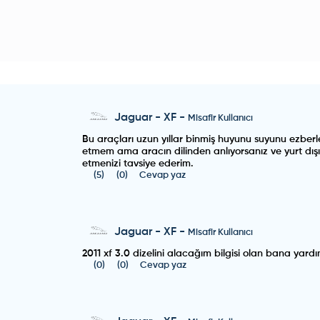
Jaguar
-
XF
-
Misafir Kullanıcı
Bu araçları uzun yıllar binmiş huyunu suyunu ezberle
etmem ama aracın dilinden anlıyorsanız ve yurt dış
etmenizi tavsiye ederim.
(
5
)
(
0
)
Cevap yaz
Jaguar
-
XF
-
Misafir Kullanıcı
2011 xf 3.0 dizelini alacağım bilgisi olan bana yardı
(
0
)
(
0
)
Cevap yaz