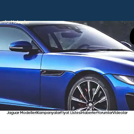
umlar
Haberler
Jaguar Modelleri
Kampanyalar
Fiyat Listesi
Haberler
Yorumlar
Videolar