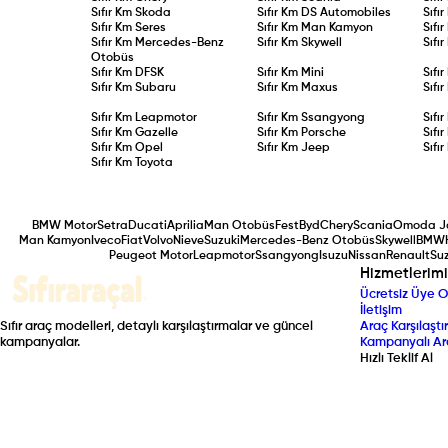
Sıfır Km
Skoda
Sıfır Km
DS Automobiles
Sıfı
Sıfır Km
Seres
Sıfır Km
Man Kamyon
Sıfı
Sıfır Km
Mercedes-Benz
Sıfır Km
Skywell
Sıfı
Otobüs
Sıfır Km
DFSK
Sıfır Km
Mini
Sıfı
Sıfır Km
Subaru
Sıfır Km
Maxus
Sıfı
Sıfır Km
Leapmotor
Sıfır Km
Ssangyong
Sıfı
Sıfır Km
Gazelle
Sıfır Km
Porsche
Sıfı
Sıfır Km
Opel
Sıfır Km
Jeep
Sıfı
Sıfır Km
Toyota
BMW Motor
Setra
Ducati
Aprilia
Man Otobüs
Fest
Byd
Chery
Scania
Omoda J
Man Kamyon
Iveco
Fiat
Volvo
Nieve
Suzuki
Mercedes-Benz Otobüs
Skywell
BMW
Peugeot Motor
Leapmotor
Ssangyong
Isuzu
Nissan
Renault
Suz
Hizmetlerimi
Ücretsiz Üye O
İletişim
Sıfır araç modelleri, detaylı karşılaştırmalar ve güncel
Araç Karşılaştır
kampanyalar.
Kampanyalı Ar
Hızlı Teklif Al