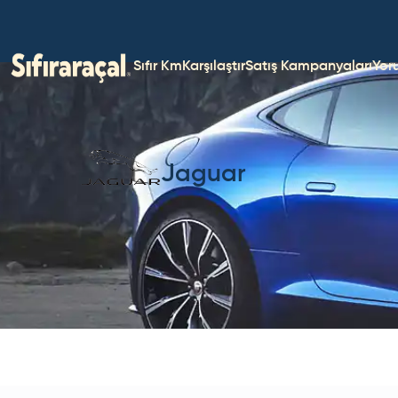
Sıfır Km
Karşılaştır
Satış Kampanyaları
Yor
Jaguar