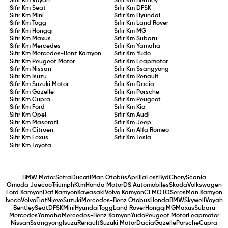
Sıfır Km
Voyah
Sıfır Km
Bentley
Sıfır Km
Seat
Sıfır Km
DFSK
Sıfır Km
Mini
Sıfır Km
Hyundai
Sıfır Km
Togg
Sıfır Km
Land Rover
Sıfır Km
Hongqı
Sıfır Km
MG
Sıfır Km
Maxus
Sıfır Km
Subaru
Sıfır Km
Mercedes
Sıfır Km
Yamaha
Sıfır Km
Mercedes-Benz Kamyon
Sıfır Km
Yudo
Sıfır Km
Peugeot Motor
Sıfır Km
Leapmotor
Sıfır Km
Nissan
Sıfır Km
Ssangyong
Sıfır Km
Isuzu
Sıfır Km
Renault
Sıfır Km
Suzuki Motor
Sıfır Km
Dacia
Sıfır Km
Gazelle
Sıfır Km
Porsche
Sıfır Km
Cupra
Sıfır Km
Peugeot
Sıfır Km
Ford
Sıfır Km
Kia
Sıfır Km
Opel
Sıfır Km
Audi
Sıfır Km
Maserati
Sıfır Km
Jeep
Sıfır Km
Citroen
Sıfır Km
Alfa Romeo
Sıfır Km
Lexus
Sıfır Km
Tesla
Sıfır Km
Toyota
BMW Motor
Setra
Ducati
Man Otobüs
Aprilia
Fest
Byd
Chery
Scania
Omoda Jaecoo
Triumph
Ktm
Honda Motor
DS Automobiles
Skoda
Volkswagen
Ford Kamyon
Daf Kamyon
Kawasaki
Volvo Kamyon
CFMOTO
Seres
Man Kamyon
Iveco
Volvo
Fiat
Nieve
Suzuki
Mercedes-Benz Otobüs
Honda
BMW
Skywell
Voyah
Bentley
Seat
DFSK
Mini
Hyundai
Togg
Land Rover
Hongqı
MG
Maxus
Subaru
Mercedes
Yamaha
Mercedes-Benz Kamyon
Yudo
Peugeot Motor
Leapmotor
Nissan
Ssangyong
Isuzu
Renault
Suzuki Motor
Dacia
Gazelle
Porsche
Cupra