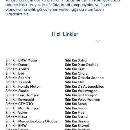
konusunda otomobil kullanıcılarını fazlası ile tatmin eden çok cazip
ödeme koşulları, yüzde sıfır faizli kredi kampanyaları ve finans
olanaklarına aylık güncellenen veriler ışığında sitemizden
ulaşabilirsiniz.
Hızlı Linkler
Sıfır Km
BMW Motor
Sıfır Km
Setra
Sıfır Km
Ducati
Sıfır Km
Man Otobüs
Sıfır Km
Aprilia
Sıfır Km
Fest
Sıfır Km
Byd
Sıfır Km
Chery
Sıfır Km
Scania
Sıfır Km
Omoda Jaecoo
Sıfır Km
Triumph
Sıfır Km
Ktm
Sıfır Km
Honda Motor
Sıfır Km
DS Automobiles
Sıfır Km
Skoda
Sıfır Km
Volkswagen
Sıfır Km
Ford Kamyon
Sıfır Km
Daf Kamyon
Sıfır Km
Kawasaki
Sıfır Km
Volvo Kamyon
Sıfır Km
CFMOTO
Sıfır Km
Seres
Sıfır Km
Man Kamyon
Sıfır Km
Iveco
Sıfır Km
Volvo
Sıfır Km
Fiat
Sıfır Km
Nieve
Sıfır Km
Suzuki
Sıfır Km
Mercedes-Benz Otobüs
Sıfır Km
Honda
Sıfır Km
BMW
Sıfır Km
Skywell