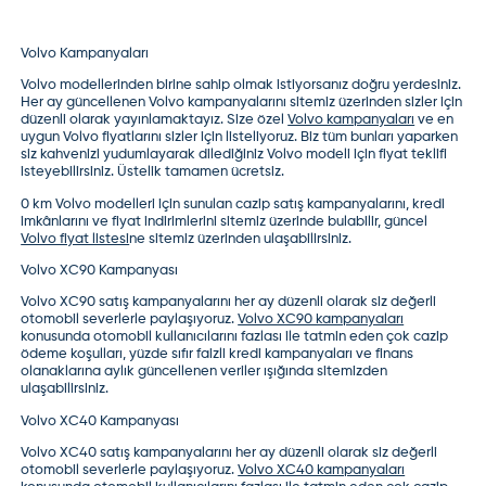
Volvo Kampanyaları
Volvo modelleri
nden birine sahip olmak istiyorsanız doğru yerdesiniz.
Her ay güncellenen Volvo kampanyalarını sitemiz üzerinden sizler için
düzenli olarak yayınlamaktayız. Size özel
Volvo kampanyaları
ve en
uygun
Volvo fiyatları
nı sizler için listeliyoruz. Biz tüm bunları yaparken
siz kahvenizi yudumlayarak dilediğiniz Volvo modeli için fiyat teklifi
isteyebilirsiniz. Üstelik tamamen ücretsiz.
0 km Volvo modelleri
için sunulan cazip satış kampanyalarını, kredi
imkânlarını ve fiyat indirimlerini sitemiz üzerinde bulabilir, güncel
Volvo fiyat listesi
ne sitemiz üzerinden ulaşabilirsiniz.
Volvo XC90 Kampanyası
Volvo XC90
satış kampanyalarını her ay düzenli olarak siz değerli
otomobil severlerle paylaşıyoruz.
Volvo XC90 kampanyaları
konusunda otomobil kullanıcılarını fazlası ile tatmin eden çok cazip
ödeme koşulları, yüzde sıfır faizli kredi kampanyaları ve finans
olanaklarına aylık güncellenen veriler ışığında sitemizden
ulaşabilirsiniz.
Volvo XC40 Kampanyası
Volvo XC40
satış kampanyalarını her ay düzenli olarak siz değerli
otomobil severlerle paylaşıyoruz.
Volvo XC40 kampanyaları