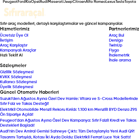
Peugeot
Ford
Kia
Opel
Audi
Maserati
Jeep
Citroen
Alfa Romeo
Lexus
Tesla
Toyota
Sıfır araç modelleri, detaylı karşılaştırmalar ve güncel kampanyalar.
Hizmetlerimiz
Partnerlerimiz
Ücretsiz Üye Ol
Araç Bul
İletişim
Dersigo
Araç Karşılaştır
TwinUp
Kampanyalı Araçlar
Fiygo
Hızlı Teklif Al
İhalemetrik
İhale arama
Sözleşmeler
Gizlilik Sözleşmesi
KVKK Sözleşmesi
Kullanıcı Sözleşmesi
Üyelik Sözleşmesi
Güncel Otomotiv Haberleri
Suzuki’den Ağustos Ayına Özel Dev Hamle: Vitara ve S-Cross Modellerinde
Sıfır Faiz ve Takas Desteği!
Elektrikli Otomobilde Menzil Rekoru Kırıldı: 1.100 km Menzilli BYD Denza Z9S
Ön Siparişe Açıldı!
Peugeot’dan Ağustos Ayına Özel Dev Kampanya: Sıfır Faizli Kredi ve Takas
Destekleri Başladı!
Audi’nin Dev Amiral Gemisi Sahneye Çıktı: Tüm Detaylarıyla Yeni Audi Q9!
Tasarımı Tartışıldı, Kotası İki Ayda Doldu: Elektrikli Ferrari Luce Yok Sattı!