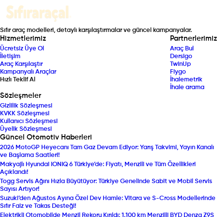
Sıfır araç modelleri, detaylı karşılaştırmalar ve güncel kampanyalar.
Hizmetlerimiz
Partnerlerimiz
Ücretsiz Üye Ol
Araç Bul
İletişim
Dersigo
Araç Karşılaştır
TwinUp
Kampanyalı Araçlar
Fiygo
Hızlı Teklif Al
İhalemetrik
İhale arama
Sözleşmeler
Gizlilik Sözleşmesi
KVKK Sözleşmesi
Kullanıcı Sözleşmesi
Üyelik Sözleşmesi
Güncel Otomotiv Haberleri
2026 MotoGP Heyecanı Tam Gaz Devam Ediyor: Yarış Takvimi, Yayın Kanalı
ve Başlama Saatleri!
Makyajlı Hyundai IONIQ 6 Türkiye’de: Fiyatı, Menzili ve Tüm Özellikleri
Açıklandı!
Togg Servis Ağını Hızla Büyütüyor: Türkiye Genelinde Sabit ve Mobil Servis
Sayısı Artıyor!
Suzuki’den Ağustos Ayına Özel Dev Hamle: Vitara ve S-Cross Modellerinde
Sıfır Faiz ve Takas Desteği!
Elektrikli Otomobilde Menzil Rekoru Kırıldı: 1.100 km Menzilli BYD Denza Z9S