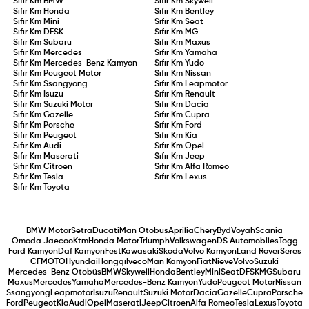
Sıfır Km
BMW
Sıfır Km
Skywell
Sıfır Km
Honda
Sıfır Km
Bentley
Sıfır Km
Mini
Sıfır Km
Seat
Sıfır Km
DFSK
Sıfır Km
MG
Sıfır Km
Subaru
Sıfır Km
Maxus
Sıfır Km
Mercedes
Sıfır Km
Yamaha
Sıfır Km
Mercedes-Benz Kamyon
Sıfır Km
Yudo
Sıfır Km
Peugeot Motor
Sıfır Km
Nissan
Sıfır Km
Ssangyong
Sıfır Km
Leapmotor
Sıfır Km
Isuzu
Sıfır Km
Renault
Sıfır Km
Suzuki Motor
Sıfır Km
Dacia
Sıfır Km
Gazelle
Sıfır Km
Cupra
Sıfır Km
Porsche
Sıfır Km
Ford
Sıfır Km
Peugeot
Sıfır Km
Kia
Sıfır Km
Audi
Sıfır Km
Opel
Sıfır Km
Maserati
Sıfır Km
Jeep
Sıfır Km
Citroen
Sıfır Km
Alfa Romeo
Sıfır Km
Tesla
Sıfır Km
Lexus
Sıfır Km
Toyota
BMW Motor
Setra
Ducati
Man Otobüs
Aprilia
Chery
Byd
Voyah
Scania
Omoda Jaecoo
Ktm
Honda Motor
Triumph
Volkswagen
DS Automobiles
Togg
Ford Kamyon
Daf Kamyon
Fest
Kawasaki
Skoda
Volvo Kamyon
Land Rover
Seres
CFMOTO
Hyundai
Hongqı
Iveco
Man Kamyon
Fiat
Nieve
Volvo
Suzuki
Mercedes-Benz Otobüs
BMW
Skywell
Honda
Bentley
Mini
Seat
DFSK
MG
Subaru
Maxus
Mercedes
Yamaha
Mercedes-Benz Kamyon
Yudo
Peugeot Motor
Nissan
Ssangyong
Leapmotor
Isuzu
Renault
Suzuki Motor
Dacia
Gazelle
Cupra
Porsche
Ford
Peugeot
Kia
Audi
Opel
Maserati
Jeep
Citroen
Alfa Romeo
Tesla
Lexus
Toyota