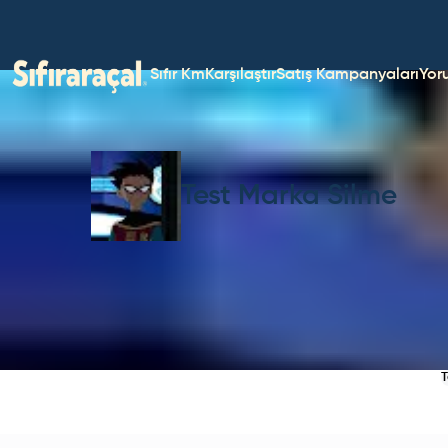
Sıfır Km
Karşılaştır
Satış Kampanyaları
Yor
Test Marka Silme
T