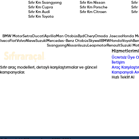
Sıfır Km
Ssangyong
Sıfır Km
Nissan
Sıfı
Sıfır Km
Cupra
Sıfır Km
Porsche
Sıfı
Sıfır Km
Audi
Sıfır Km
Citroen
Sıfı
Sıfır Km
Toyota
BMW Motor
Setra
Ducati
Aprilia
Man Otobüs
Byd
Chery
Omoda Jaecoo
Honda Mo
Iveco
Fiat
Volvo
Nieve
Suzuki
Mercedes-Benz Otobüs
Skywell
BMW
Honda
Voyah
Ben
Ssangyong
Nissan
Isuzu
Leapmotor
Renault
Suzuki Mot
Hizmetlerimi
Ücretsiz Üye O
İletişim
Sıfır araç modelleri, detaylı karşılaştırmalar ve güncel
Araç Karşılaştır
kampanyalar.
Kampanyalı Ar
Hızlı Teklif Al