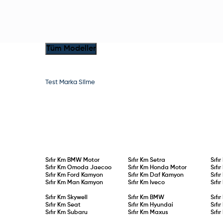
Tüm Modeller
Test Marka Silme
Sıfır Km
BMW Motor
Sıfır Km
Setra
Sıfı
Sıfır Km
Omoda Jaecoo
Sıfır Km
Honda Motor
Sıfı
Sıfır Km
Ford Kamyon
Sıfır Km
Daf Kamyon
Sıfı
Sıfır Km
Man Kamyon
Sıfır Km
Iveco
Sıfı
Sıfır Km
Skywell
Sıfır Km
BMW
Sıfı
Sıfır Km
Seat
Sıfır Km
Hyundai
Sıfı
Sıfır Km
Subaru
Sıfır Km
Maxus
Sıfı