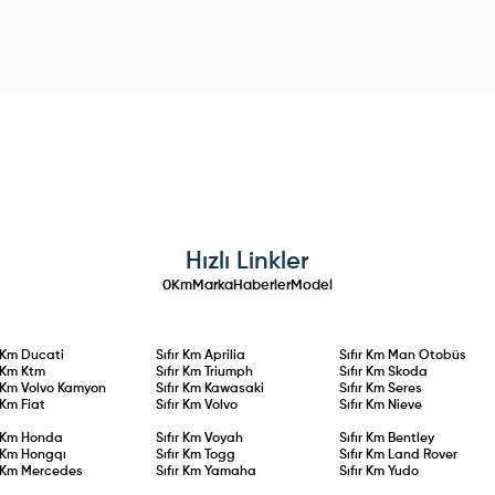
Hızlı Linkler
0Km
Marka
Haberler
Model
r Km
Ducati
Sıfır Km
Aprilia
Sıfır Km
Man Otobüs
r Km
Ktm
Sıfır Km
Triumph
Sıfır Km
Skoda
r Km
Volvo Kamyon
Sıfır Km
Kawasaki
Sıfır Km
Seres
r Km
Fiat
Sıfır Km
Volvo
Sıfır Km
Nieve
r Km
Honda
Sıfır Km
Voyah
Sıfır Km
Bentley
r Km
Hongqı
Sıfır Km
Togg
Sıfır Km
Land Rover
r Km
Mercedes
Sıfır Km
Yamaha
Sıfır Km
Yudo