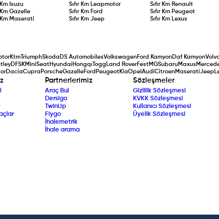
r Km
Isuzu
Sıfır Km
Leapmotor
Sıfır Km
Renault
r Km
Gazelle
Sıfır Km
Ford
Sıfır Km
Peugeot
r Km
Maserati
Sıfır Km
Jeep
Sıfır Km
Lexus
tor
Ktm
Triumph
Skoda
DS Automobiles
Volkswagen
Ford Kamyon
Daf Kamyon
Volv
tley
DFSK
Mini
Seat
Hyundai
Hongqı
Togg
Land Rover
Fest
MG
Subaru
Maxus
Merced
or
Dacia
Cupra
Porsche
Gazelle
Ford
Peugeot
Kia
Opel
Audi
Citroen
Maserati
Jeep
L
z
Partnerlerimiz
Sözleşmeler
l
Araç Bul
Gizlilik Sözleşmesi
Dersigo
KVKK Sözleşmesi
TwinUp
Kullanıcı Sözleşmesi
açlar
Fiygo
Üyelik Sözleşmesi
İhalemetrik
İhale arama