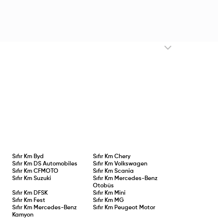
Sıfır Km
Byd
Sıfır Km
Chery
Sıfır Km
DS Automobiles
Sıfır Km
Volkswagen
Sıfır Km
CFMOTO
Sıfır Km
Scania
Sıfır Km
Suzuki
Sıfır Km
Mercedes-Benz
Otobüs
Sıfır Km
DFSK
Sıfır Km
Mini
Sıfır Km
Fest
Sıfır Km
MG
Sıfır Km
Mercedes-Benz
Sıfır Km
Peugeot Motor
Kamyon