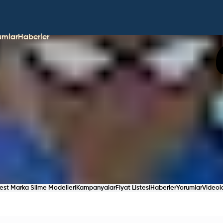
umlar
Haberler
est Marka Silme Modelleri
Kampanyalar
Fiyat Listesi
Haberler
Yorumlar
Videol