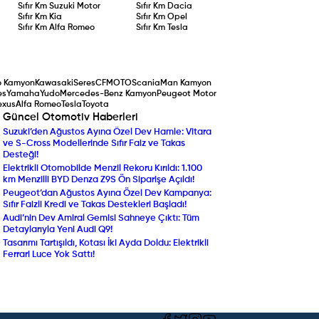
Sıfır Km
Suzuki Motor
Sıfır Km
Dacia
Sıfır Km
Kia
Sıfır Km
Opel
Sıfır Km
Alfa Romeo
Sıfır Km
Tesla
o Kamyon
Kawasaki
Seres
CFMOTO
Scania
Man Kamyon
es
Yamaha
Yudo
Mercedes-Benz Kamyon
Peugeot Motor
exus
Alfa Romeo
Tesla
Toyota
Güncel Otomotiv Haberleri
Suzuki’den Ağustos Ayına Özel Dev Hamle: Vitara
Yenilenen Mercedes-Ben
ve S-Cross Modellerinde Sıfır Faiz ve Takas
Compact SUV Segmentin
Desteği!
Yılın Ticari Aracı Seçildi:
Elektrikli Otomobilde Menzil Rekoru Kırıldı: 1.100
DAF XF Electric Sahneye 
km Menzilli BYD Denza Z9S Ön Siparişe Açıldı!
Araç Sahipleri Dikkat: 
Peugeot’dan Ağustos Ayına Özel Dev Kampanya:
Randevu ve Ön Ödeme U
Sıfır Faizli Kredi ve Takas Destekleri Başladı!
Ekran Büyüdü, Turbo Mot
Audi’nin Dev Amiral Gemisi Sahneye Çıktı: Tüm
Ekonomik SUV Suzuki Brez
Detaylarıyla Yeni Audi Q9!
Beklenen An Geldi: Volk
Tasarımı Tartışıldı, Kotası İki Ayda Doldu: Elektrikli
Almanya'da Ön Siparişe A
Ferrari Luce Yok Sattı!
Netleşti!