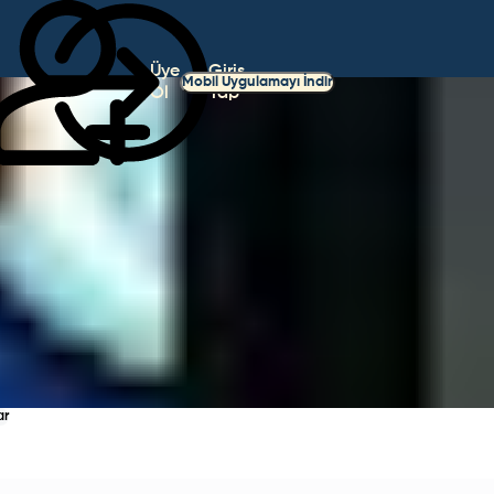
Üye
Giriş
Mobil Uygulamayı İndir
Ol
Yap
ar