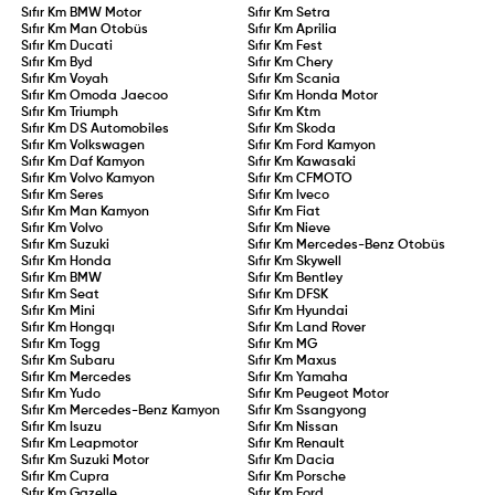
Sıfır Km
BMW Motor
Sıfır Km
Setra
Sıfır Km
Man Otobüs
Sıfır Km
Aprilia
Sıfır Km
Ducati
Sıfır Km
Fest
Sıfır Km
Byd
Sıfır Km
Chery
Sıfır Km
Voyah
Sıfır Km
Scania
Sıfır Km
Omoda Jaecoo
Sıfır Km
Honda Motor
Sıfır Km
Triumph
Sıfır Km
Ktm
Sıfır Km
DS Automobiles
Sıfır Km
Skoda
Sıfır Km
Volkswagen
Sıfır Km
Ford Kamyon
Sıfır Km
Daf Kamyon
Sıfır Km
Kawasaki
Sıfır Km
Volvo Kamyon
Sıfır Km
CFMOTO
Sıfır Km
Seres
Sıfır Km
Iveco
Sıfır Km
Man Kamyon
Sıfır Km
Fiat
Sıfır Km
Volvo
Sıfır Km
Nieve
Sıfır Km
Suzuki
Sıfır Km
Mercedes-Benz Otobüs
Sıfır Km
Honda
Sıfır Km
Skywell
Sıfır Km
BMW
Sıfır Km
Bentley
Sıfır Km
Seat
Sıfır Km
DFSK
Sıfır Km
Mini
Sıfır Km
Hyundai
Sıfır Km
Hongqı
Sıfır Km
Land Rover
Sıfır Km
Togg
Sıfır Km
MG
Sıfır Km
Subaru
Sıfır Km
Maxus
Sıfır Km
Mercedes
Sıfır Km
Yamaha
Sıfır Km
Yudo
Sıfır Km
Peugeot Motor
Sıfır Km
Mercedes-Benz Kamyon
Sıfır Km
Ssangyong
Sıfır Km
Isuzu
Sıfır Km
Nissan
Sıfır Km
Leapmotor
Sıfır Km
Renault
Sıfır Km
Suzuki Motor
Sıfır Km
Dacia
Sıfır Km
Cupra
Sıfır Km
Porsche
Sıfır Km
Gazelle
Sıfır Km
Ford