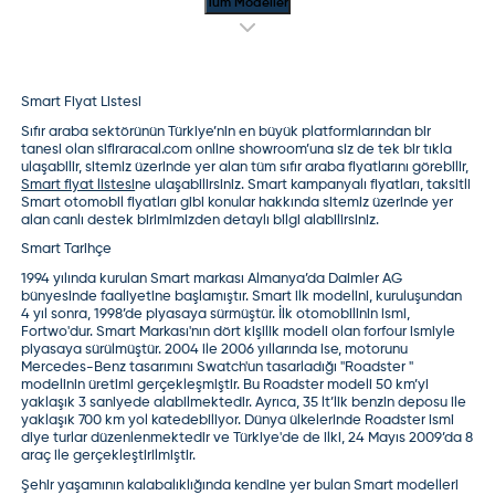
Tüm Modeller
Smart
Fiyat Listesi
Sıfır araba sektörünün Türkiye’nin en büyük platformlarından bir
tanesi olan sifiraracal.com online showroom’una siz de tek bir tıkla
ulaşabilir, sitemiz üzerinde yer alan tüm sıfır araba fiyatlarını görebilir,
Smart fiyat listesi
ne ulaşabilirsiniz. Smart kampanyalı fiyatları, taksitli
Smart otomobil fiyatları gibi konular hakkında sitemiz üzerinde yer
alan canlı destek birimimizden detaylı bilgi alabilirsiniz.
Smart Tarihçe
1994 yılında kurulan Smart markası Almanya’da Daimler AG
bünyesinde faaliyetine başlamıştır. Smart ilk modelini, kuruluşundan
4 yıl sonra, 1998’de piyasaya sürmüştür. İlk otomobilinin ismi,
Fortwo'dur. Smart Markası'nın dört kişilik modeli olan forfour ismiyle
piyasaya sürülmüştür. 2004 ile 2006 yıllarında ise, motorunu
Mercedes-Benz tasarımını Swatch'un tasarladığı ''Roadster ''
modelinin üretimi gerçekleşmiştir. Bu Roadster modeli 50 km’yi
yaklaşık 3 saniyede alabilmektedir. Ayrıca, 35 lt’lik benzin deposu ile
yaklaşık 700 km yol katedebiliyor. Dünya ülkelerinde Roadster ismi
diye turlar düzenlenmektedir ve Türkiye'de de ilki, 24 Mayıs 2009’da 8
araç ile gerçekleştirilmiştir.
Şehir yaşamının kalabalıklığında kendine yer bulan Smart modelleri