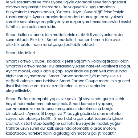
renkli tasarımları ve fonksiyonelliğiyle otomobil severlerin gözdesi
olmaya başlamıştır. Mercedes-Benz güvenlik uygulamalarını
bünyesinde taşıyan marka, “Gerçek Hayat Güvenliği” felsefesiyle
tasarlanmıştır. Ayrıca, araçlarda standart olarak gelen ve yüksek
süratte savrulmayı engelleyen yan rüzgar yardımcısı crosswind assist
isimli sistem bulunmaktadır.
Smart kullanıcılarına; tüm modellerinin elektrikli versiyonlarını da
sunmaktadır. Elektrikli Smart modelleri, hemen hemen tüm evsel
elektrik prizlerinden rahatça şarj edilebilmektedir.
Smart Modelleri
Smart Fortwo Coupe
,
kalabalık şehir yaşamını kolaylaştıracak olan
Smart’ın Fortwo modeli kullanıcısına yüksek hareket kabiliyeti sağlar.
Ayrıca model, küçük dönüş çapı sayesinde de park yeri konusunda
hiçbir sorun yaşatmaz. Smart Fortwo sadece 2,69 m boyu ile siz
değerli kulanıcılarını bekliyor.
Smart
Fortwo Coupe
modelinin güncel
fiyat listelerine ve teknik özelliklerine sitemiz üzerinden
ulaşabilirsiniz.
Smart Forfour
, kompakt yapısı ve çevikliği sayesinde günlük sehir
hayatında mükemmel bir seçimdir. Smart kompakt yapısını,
şanzımanının ve motorunun araç arkasında olmasına borçlu
olmaktadır. Ayrıca, 61 beygir ve 71 beygir gücünde olan motorlar
sayesinde oldukça hafiftir. Smart daha çok yakıt tasarrufu içinde
otomatik start stop özelliğine sahiptir. Bu sayede model, yoğun
trafikte uzun süreli dur kalk sırasında otomatik olarak motoru
kapatacak, hareket halini algıladığı an motoru çalıştıracaktır.