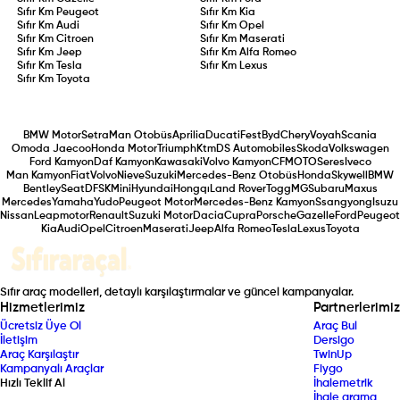
Sıfır Km
Peugeot
Sıfır Km
Kia
Sıfır Km
Audi
Sıfır Km
Opel
Sıfır Km
Citroen
Sıfır Km
Maserati
Sıfır Km
Jeep
Sıfır Km
Alfa Romeo
Sıfır Km
Tesla
Sıfır Km
Lexus
Sıfır Km
Toyota
BMW Motor
Setra
Man Otobüs
Aprilia
Ducati
Fest
Byd
Chery
Voyah
Scania
Omoda Jaecoo
Honda Motor
Triumph
Ktm
DS Automobiles
Skoda
Volkswagen
Ford Kamyon
Daf Kamyon
Kawasaki
Volvo Kamyon
CFMOTO
Seres
Iveco
Man Kamyon
Fiat
Volvo
Nieve
Suzuki
Mercedes-Benz Otobüs
Honda
Skywell
BMW
Bentley
Seat
DFSK
Mini
Hyundai
Hongqı
Land Rover
Togg
MG
Subaru
Maxus
Mercedes
Yamaha
Yudo
Peugeot Motor
Mercedes-Benz Kamyon
Ssangyong
Isuzu
Nissan
Leapmotor
Renault
Suzuki Motor
Dacia
Cupra
Porsche
Gazelle
Ford
Peugeot
Kia
Audi
Opel
Citroen
Maserati
Jeep
Alfa Romeo
Tesla
Lexus
Toyota
Sıfır araç modelleri, detaylı karşılaştırmalar ve güncel kampanyalar.
Hizmetlerimiz
Partnerlerimiz
Ücretsiz Üye Ol
Araç Bul
İletişim
Dersigo
Araç Karşılaştır
TwinUp
Kampanyalı Araçlar
Fiygo
Hızlı Teklif Al
İhalemetrik
İhale arama