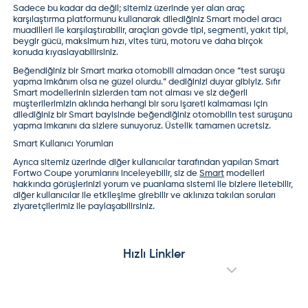
Sadece bu kadar da değil; sitemiz üzerinde yer alan
araç
karşılaştırma
platformunu kullanarak dilediğiniz Smart model aracı
muadilleri ile karşılaştırabilir, araçları gövde tipi, segmenti, yakıt tipi,
beygir gücü, maksimum hızı, vites türü, motoru ve daha birçok
konuda kıyaslayabilirsiniz.
Beğendiğiniz bir Smart marka otomobili almadan önce “test sürüşü
yapma imkânım olsa ne güzel olurdu.” dediğinizi duyar gibiyiz. Sıfır
Smart modellerinin sizlerden tam not alması ve siz değerli
müşterilerimizin aklında herhangi bir soru işareti kalmaması için
dilediğiniz bir Smart bayisinde beğendiğiniz otomobilin test sürüşünü
yapma imkanını da sizlere sunuyoruz. Üstelik tamamen ücretsiz.
Smart Kullanıcı Yorumları
Ayrıca sitemiz üzerinde diğer kullanıcılar tarafından yapılan
Smart
Fortwo Coupe yorumları
nı inceleyebilir, siz de
Smart
modelleri
hakkında görüşlerinizi yorum ve puanlama sistemi ile bizlere iletebilir,
diğer kullanıcılar ile etkileşime girebilir ve aklınıza takılan soruları
ziyaretçilerimiz ile paylaşabilirsiniz.
Hızlı Linkler