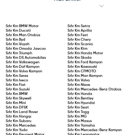
Sıfır Km
BMW Motor
Sıfır Km
Setra
Sıfır Km
Ducati
Sıfır Km
Aprilia
Sıfır Km
Man Otobüs
Sıfır Km
Fest
Sıfır Km
Byd
Sıfır Km
Chery
Sıfır Km
Voyah
Sıfır Km
Scania
Sıfır Km
Omoda Jaecoo
Sıfır Km
Ktm
Sıfır Km
Triumph
Sıfır Km
Honda Motor
Sıfır Km
DS Automobiles
Sıfır Km
Skoda
Sıfır Km
Volkswagen
Sıfır Km
Ford Kamyon
Sıfır Km
Daf Kamyon
Sıfır Km
Kawasaki
Sıfır Km
Volvo Kamyon
Sıfır Km
CFMOTO
Sıfır Km
Seres
Sıfır Km
Man Kamyon
Sıfır Km
Iveco
Sıfır Km
Volvo
Sıfır Km
Fiat
Sıfır Km
Nieve
Sıfır Km
Suzuki
Sıfır Km
Mercedes-Benz Otobüs
Sıfır Km
BMW
Sıfır Km
Honda
Sıfır Km
Skywell
Sıfır Km
Bentley
Sıfır Km
Mini
Sıfır Km
Hyundai
Sıfır Km
DFSK
Sıfır Km
Seat
Sıfır Km
Land Rover
Sıfır Km
Togg
Sıfır Km
Hongqı
Sıfır Km
MG
Sıfır Km
Subaru
Sıfır Km
Maxus
Sıfır Km
Mercedes
Sıfır Km
Yamaha
Sıfır Km
Yudo
Sıfır Km
Mercedes-Benz Kamyon
Sıfır Km
Peugeot Motor
Sıfır Km
Leapmotor