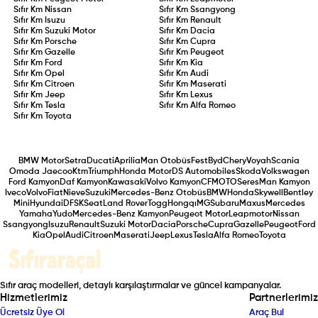
Sıfır Km
Nissan
Sıfır Km
Ssangyong
Sıfır Km
Isuzu
Sıfır Km
Renault
Sıfır Km
Suzuki Motor
Sıfır Km
Dacia
Sıfır Km
Porsche
Sıfır Km
Cupra
Sıfır Km
Gazelle
Sıfır Km
Peugeot
Sıfır Km
Ford
Sıfır Km
Kia
Sıfır Km
Opel
Sıfır Km
Audi
Sıfır Km
Citroen
Sıfır Km
Maserati
Sıfır Km
Jeep
Sıfır Km
Lexus
Sıfır Km
Tesla
Sıfır Km
Alfa Romeo
Sıfır Km
Toyota
BMW Motor
Setra
Ducati
Aprilia
Man Otobüs
Fest
Byd
Chery
Voyah
Scania
Omoda Jaecoo
Ktm
Triumph
Honda Motor
DS Automobiles
Skoda
Volkswagen
Ford Kamyon
Daf Kamyon
Kawasaki
Volvo Kamyon
CFMOTO
Seres
Man Kamyon
Iveco
Volvo
Fiat
Nieve
Suzuki
Mercedes-Benz Otobüs
BMW
Honda
Skywell
Bentley
Mini
Hyundai
DFSK
Seat
Land Rover
Togg
Hongqı
MG
Subaru
Maxus
Mercedes
Yamaha
Yudo
Mercedes-Benz Kamyon
Peugeot Motor
Leapmotor
Nissan
Ssangyong
Isuzu
Renault
Suzuki Motor
Dacia
Porsche
Cupra
Gazelle
Peugeot
Ford
Kia
Opel
Audi
Citroen
Maserati
Jeep
Lexus
Tesla
Alfa Romeo
Toyota
Sıfır araç modelleri, detaylı karşılaştırmalar ve güncel kampanyalar.
Hizmetlerimiz
Partnerlerimiz
Ücretsiz Üye Ol
Araç Bul