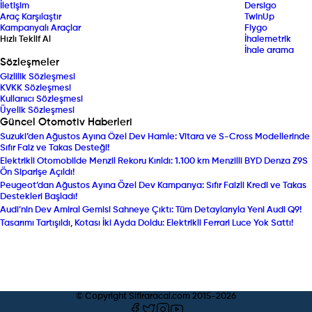
İletişim
Dersigo
Araç Karşılaştır
TwinUp
Kampanyalı Araçlar
Fiygo
Hızlı Teklif Al
İhalemetrik
İhale arama
Sözleşmeler
Gizlilik Sözleşmesi
KVKK Sözleşmesi
Kullanıcı Sözleşmesi
Üyelik Sözleşmesi
Güncel Otomotiv Haberleri
Suzuki’den Ağustos Ayına Özel Dev Hamle: Vitara ve S-Cross Modellerinde
Sıfır Faiz ve Takas Desteği!
Elektrikli Otomobilde Menzil Rekoru Kırıldı: 1.100 km Menzilli BYD Denza Z9S
Ön Siparişe Açıldı!
Peugeot’dan Ağustos Ayına Özel Dev Kampanya: Sıfır Faizli Kredi ve Takas
Destekleri Başladı!
Audi’nin Dev Amiral Gemisi Sahneye Çıktı: Tüm Detaylarıyla Yeni Audi Q9!
Tasarımı Tartışıldı, Kotası İki Ayda Doldu: Elektrikli Ferrari Luce Yok Sattı!
© Copyright Sifiraracal.com 2015-
2026