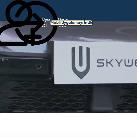
Üye
Giriş
Mobil Uygulamayı İndir
Ol
Yap