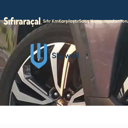
Sıfır Km
Karşılaştır
Satış Kampanyaları
Yor
Skywell