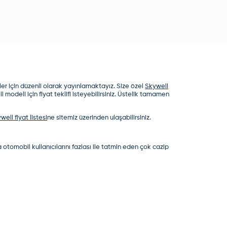
er için düzenli olarak yayınlamaktayız. Size özel
Skywell
l modeli için fiyat teklifi isteyebilirsiniz. Üstelik tamamen
well
fiyat listesi
ne sitemiz üzerinden ulaşabilirsiniz.
otomobil kullanıcılarını fazlası ile tatmin eden çok cazip