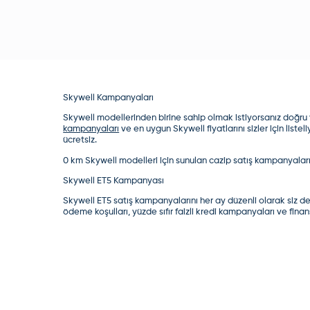
Skywell Kampanyaları
Skywell
modelleri
nden birine sahip olmak istiyorsanız doğru
kampanyaları
ve en uygun
Skywell
fiyatları
nı sizler için lis
ücretsiz.
0 km
Skywell
modelleri
için sunulan cazip satış kampanyalarını
Skywell ET5 Kampanyası
Skywell
ET5
satış kampanyalarını her ay düzenli olarak siz d
ödeme koşulları, yüzde sıfır faizli kredi kampanyaları ve finan