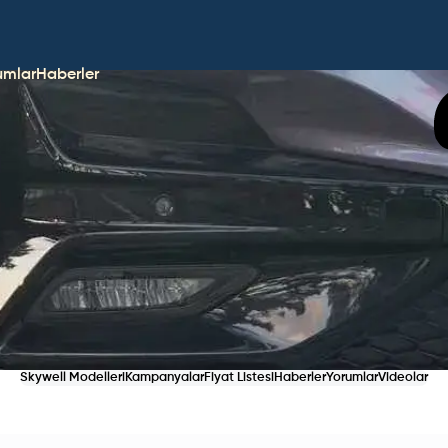
umlar
Haberler
Skywell Modelleri
Kampanyalar
Fiyat Listesi
Haberler
Yorumlar
Videolar