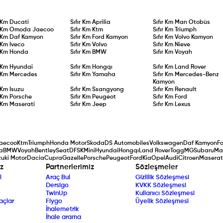
r Km
Ducati
Sıfır Km
Aprilia
Sıfır Km
Man Otobüs
r Km
Omoda Jaecoo
Sıfır Km
Ktm
Sıfır Km
Triumph
r Km
Daf Kamyon
Sıfır Km
Ford Kamyon
Sıfır Km
Volvo Kamyon
r Km
Iveco
Sıfır Km
Volvo
Sıfır Km
Nieve
r Km
Honda
Sıfır Km
BMW
Sıfır Km
Voyah
r Km
Hyundai
Sıfır Km
Hongqı
Sıfır Km
Land Rover
r Km
Mercedes
Sıfır Km
Yamaha
Sıfır Km
Mercedes-Benz
Kamyon
r Km
Isuzu
Sıfır Km
Ssangyong
Sıfır Km
Renault
r Km
Porsche
Sıfır Km
Peugeot
Sıfır Km
Ford
r Km
Maserati
Sıfır Km
Jeep
Sıfır Km
Lexus
aecoo
Ktm
Triumph
Honda Motor
Skoda
DS Automobiles
Volkswagen
Daf Kamyon
F
a
BMW
Voyah
Bentley
Seat
DFSK
Mini
Hyundai
Hongqı
Land Rover
Togg
MG
Subaru
Ma
uki Motor
Dacia
Cupra
Gazelle
Porsche
Peugeot
Ford
Kia
Opel
Audi
Citroen
Maserat
z
Partnerlerimiz
Sözleşmeler
l
Araç Bul
Gizlilik Sözleşmesi
Dersigo
KVKK Sözleşmesi
TwinUp
Kullanıcı Sözleşmesi
açlar
Fiygo
Üyelik Sözleşmesi
İhalemetrik
İhale arama