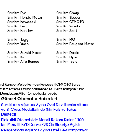
Sıfır Km
Byd
Sıfır Km
Chery
Sıfır Km
Honda Motor
Sıfır Km
Skoda
Sıfır Km
Kawasaki
Sıfır Km
CFMOTO
Sıfır Km
Fiat
Sıfır Km
Suzuki
Sıfır Km
Bentley
Sıfır Km
Seat
Sıfır Km
Togg
Sıfır Km
MG
Sıfır Km
Yudo
Sıfır Km
Peugeot Motor
Sıfır Km
Suzuki Motor
Sıfır Km
Dacia
Sıfır Km
Kia
Sıfır Km
Opel
Sıfır Km
Alfa Romeo
Sıfır Km
Tesla
ord Kamyon
Volvo Kamyon
Kawasaki
CFMOTO
Seres
xus
Mercedes
Yamaha
Mercedes-Benz Kamyon
Yudo
i
Jeep
Lexus
Alfa Romeo
Tesla
Toyota
Güncel Otomotiv Haberleri
Suzuki’den Ağustos Ayına Özel Dev Hamle: Vitara
Yenilenen Mercedes-Ben
ve S-Cross Modellerinde Sıfır Faiz ve Takas
Compact SUV Segmentin
Desteği!
Yılın Ticari Aracı Seçildi:
Elektrikli Otomobilde Menzil Rekoru Kırıldı: 1.100
DAF XF Electric Sahneye 
km Menzilli BYD Denza Z9S Ön Siparişe Açıldı!
Araç Sahipleri Dikkat: 
Peugeot’dan Ağustos Ayına Özel Dev Kampanya:
Randevu ve Ön Ödeme U