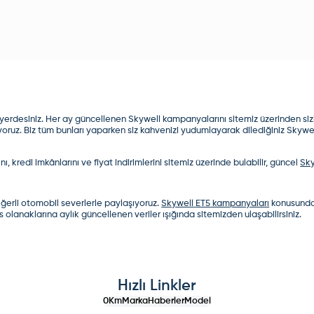
 yerdesiniz. Her ay güncellenen Skywell kampanyalarını sitemiz üzerinden sizl
teliyoruz. Biz tüm bunları yaparken siz kahvenizi yudumlayarak dilediğiniz Skywel
, kredi imkânlarını ve fiyat indirimlerini sitemiz üzerinde bulabilir, güncel
Sky
eğerli otomobil severlerle paylaşıyoruz.
Skywell
ET5
kampanyaları
konusunda 
s olanaklarına aylık güncellenen veriler ışığında sitemizden ulaşabilirsiniz.
Hızlı Linkler
0Km
Marka
Haberler
Model