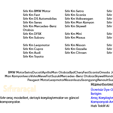
Sıfır Km
BMW Motor
Sıfır Km
Setra
Sıfı
Sıfır Km
Fest
Sıfır Km
Scania
Sıfı
Sıfır Km
DS Automobiles
Sıfır Km
Volkswagen
Sıfı
Sıfır Km
Seres
Sıfır Km
Man Kamyon
Sıfı
Sıfır Km
Mercedes-Benz
Sıfır Km
Skywell
Sıfı
Otobüs
Sıfır Km
DFSK
Sıfır Km
Mini
Sıfı
Sıfır Km
Subaru
Sıfır Km
Maxus
Sıfı
Sıfır Km
Leapmotor
Sıfır Km
Nissan
Sıfı
Sıfır Km
Cupra
Sıfır Km
Gazelle
Sıfı
Sıfır Km
Audi
Sıfır Km
Citroen
Sıfı
Sıfır Km
Toyota
BMW Motor
Setra
Ducati
Aprilia
Man Otobüs
Byd
Chery
Fest
Scania
Omoda J
Man Kamyon
Iveco
Volvo
Nieve
Fiat
Suzuki
Mercedes-Benz Otobüs
Skywell
Hond
Peugeot Motor
Leapmotor
Nissan
Isuzu
Ssangyong
Renault
Suz
Hizmetlerimi
Ücretsiz Üye O
İletişim
Sıfır araç modelleri, detaylı karşılaştırmalar ve güncel
Araç Karşılaştır
kampanyalar.
Kampanyalı Ar
Hızlı Teklif Al