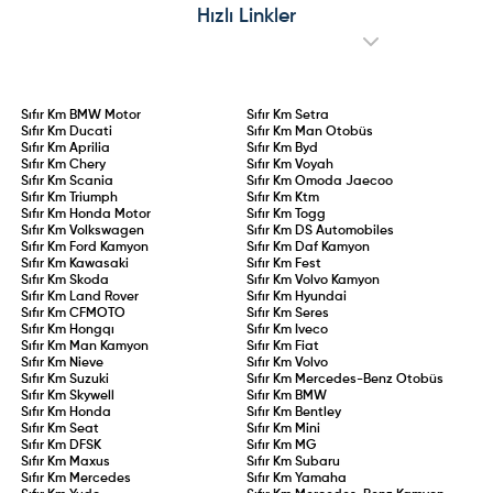
sürücülük süresi kanunlaştı. 75 ceza
arızalar ve Ford Edsel’i aratmayan
Hızlı Linkler
puanının aşılması, 0,20 promil üzeri
performansıyla model adeta sınıfta
alkol kullanımı veya kural
kaldı.
ihlallerinin tekrarı durumunda
ehliyet doğrudan iptal edilecek.
Sıfır Km
BMW Motor
Sıfır Km
Setra
Sıfır Km
Ducati
Sıfır Km
Man Otobüs
Sıfır Km
Aprilia
Sıfır Km
Byd
Sıfır Km
Chery
Sıfır Km
Voyah
Sıfır Km
Scania
Sıfır Km
Omoda Jaecoo
Sıfır Km
Triumph
Sıfır Km
Ktm
Sıfır Km
Honda Motor
Sıfır Km
Togg
Sıfır Km
Volkswagen
Sıfır Km
DS Automobiles
Sıfır Km
Ford Kamyon
Sıfır Km
Daf Kamyon
Sıfır Km
Kawasaki
Sıfır Km
Fest
Sıfır Km
Skoda
Sıfır Km
Volvo Kamyon
Sıfır Km
Land Rover
Sıfır Km
Hyundai
Sıfır Km
CFMOTO
Sıfır Km
Seres
Sıfır Km
Hongqı
Sıfır Km
Iveco
Sıfır Km
Man Kamyon
Sıfır Km
Fiat
Sıfır Km
Nieve
Sıfır Km
Volvo
Sıfır Km
Suzuki
Sıfır Km
Mercedes-Benz Otobüs
Sıfır Km
Skywell
Sıfır Km
BMW
Sıfır Km
Honda
Sıfır Km
Bentley
Sıfır Km
Seat
Sıfır Km
Mini
Sıfır Km
DFSK
Sıfır Km
MG
Sıfır Km
Maxus
Sıfır Km
Subaru
Sıfır Km
Mercedes
Sıfır Km
Yamaha