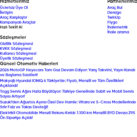
Hizmetlerimiz
Partnerlerimiz
Ücretsiz Üye Ol
Araç Bul
İletişim
Dersigo
Araç Karşılaştır
TwinUp
Kampanyalı Araçlar
Fiygo
Hızlı Teklif Al
İhalemetrik
İhale arama
Sözleşmeler
Gizlilik Sözleşmesi
KVKK Sözleşmesi
Kullanıcı Sözleşmesi
Üyelik Sözleşmesi
Güncel Otomotiv Haberleri
2026 MotoGP Heyecanı Tam Gaz Devam Ediyor: Yarış Takvimi, Yayın Kanalı
ve Başlama Saatleri!
Makyajlı Hyundai IONIQ 6 Türkiye’de: Fiyatı, Menzili ve Tüm Özellikleri
Açıklandı!
Togg Servis Ağını Hızla Büyütüyor: Türkiye Genelinde Sabit ve Mobil Servis
Sayısı Artıyor!
Suzuki’den Ağustos Ayına Özel Dev Hamle: Vitara ve S-Cross Modellerinde
Sıfır Faiz ve Takas Desteği!
Elektrikli Otomobilde Menzil Rekoru Kırıldı: 1.100 km Menzilli BYD Denza Z9S
Ön Siparişe Açıldı!