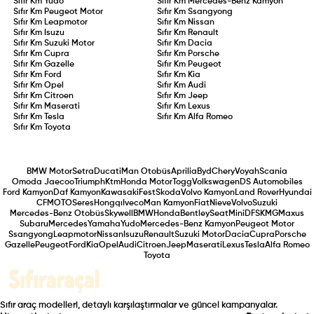
Sıfır Km
Yudo
Sıfır Km
Mercedes-Benz Kamyon
Sıfır Km
Peugeot Motor
Sıfır Km
Ssangyong
Sıfır Km
Leapmotor
Sıfır Km
Nissan
Sıfır Km
Isuzu
Sıfır Km
Renault
Sıfır Km
Suzuki Motor
Sıfır Km
Dacia
Sıfır Km
Cupra
Sıfır Km
Porsche
Sıfır Km
Gazelle
Sıfır Km
Peugeot
Sıfır Km
Ford
Sıfır Km
Kia
Sıfır Km
Opel
Sıfır Km
Audi
Sıfır Km
Citroen
Sıfır Km
Jeep
Sıfır Km
Maserati
Sıfır Km
Lexus
Sıfır Km
Tesla
Sıfır Km
Alfa Romeo
Sıfır Km
Toyota
BMW Motor
Setra
Ducati
Man Otobüs
Aprilia
Byd
Chery
Voyah
Scania
Omoda Jaecoo
Triumph
Ktm
Honda Motor
Togg
Volkswagen
DS Automobiles
Ford Kamyon
Daf Kamyon
Kawasaki
Fest
Skoda
Volvo Kamyon
Land Rover
Hyundai
CFMOTO
Seres
Hongqı
Iveco
Man Kamyon
Fiat
Nieve
Volvo
Suzuki
Mercedes-Benz Otobüs
Skywell
BMW
Honda
Bentley
Seat
Mini
DFSK
MG
Maxus
Subaru
Mercedes
Yamaha
Yudo
Mercedes-Benz Kamyon
Peugeot Motor
Ssangyong
Leapmotor
Nissan
Isuzu
Renault
Suzuki Motor
Dacia
Cupra
Porsche
Gazelle
Peugeot
Ford
Kia
Opel
Audi
Citroen
Jeep
Maserati
Lexus
Tesla
Alfa Romeo
Toyota
Sıfır araç modelleri, detaylı karşılaştırmalar ve güncel kampanyalar.