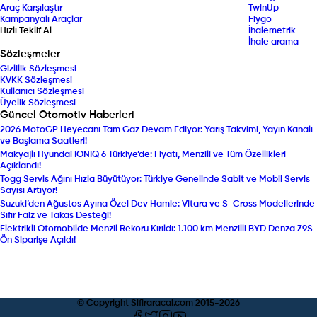
Araç Karşılaştır
TwinUp
Kampanyalı Araçlar
Fiygo
Hızlı Teklif Al
İhalemetrik
İhale arama
Sözleşmeler
Gizlilik Sözleşmesi
KVKK Sözleşmesi
Kullanıcı Sözleşmesi
Üyelik Sözleşmesi
Güncel Otomotiv Haberleri
2026 MotoGP Heyecanı Tam Gaz Devam Ediyor: Yarış Takvimi, Yayın Kanalı
ve Başlama Saatleri!
Makyajlı Hyundai IONIQ 6 Türkiye’de: Fiyatı, Menzili ve Tüm Özellikleri
Açıklandı!
Togg Servis Ağını Hızla Büyütüyor: Türkiye Genelinde Sabit ve Mobil Servis
Sayısı Artıyor!
Suzuki’den Ağustos Ayına Özel Dev Hamle: Vitara ve S-Cross Modellerinde
Sıfır Faiz ve Takas Desteği!
Elektrikli Otomobilde Menzil Rekoru Kırıldı: 1.100 km Menzilli BYD Denza Z9S
Ön Siparişe Açıldı!
© Copyright Sifiraracal.com 2015-
2026