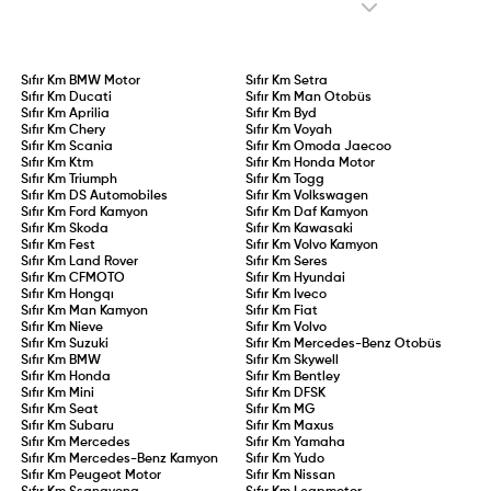
alkol kullanımı veya kural
kaldı.
ihlallerinin tekrarı durumunda
ehliyet doğrudan iptal edilecek.
Sıfır Km
BMW Motor
Sıfır Km
Setra
Sıfır Km
Ducati
Sıfır Km
Man Otobüs
Sıfır Km
Aprilia
Sıfır Km
Byd
Sıfır Km
Chery
Sıfır Km
Voyah
Sıfır Km
Scania
Sıfır Km
Omoda Jaecoo
Sıfır Km
Ktm
Sıfır Km
Honda Motor
Sıfır Km
Triumph
Sıfır Km
Togg
Sıfır Km
DS Automobiles
Sıfır Km
Volkswagen
Sıfır Km
Ford Kamyon
Sıfır Km
Daf Kamyon
Sıfır Km
Skoda
Sıfır Km
Kawasaki
Sıfır Km
Fest
Sıfır Km
Volvo Kamyon
Sıfır Km
Land Rover
Sıfır Km
Seres
Sıfır Km
CFMOTO
Sıfır Km
Hyundai
Sıfır Km
Hongqı
Sıfır Km
Iveco
Sıfır Km
Man Kamyon
Sıfır Km
Fiat
Sıfır Km
Nieve
Sıfır Km
Volvo
Sıfır Km
Suzuki
Sıfır Km
Mercedes-Benz Otobüs
Sıfır Km
BMW
Sıfır Km
Skywell
Sıfır Km
Honda
Sıfır Km
Bentley
Sıfır Km
Mini
Sıfır Km
DFSK
Sıfır Km
Seat
Sıfır Km
MG
Sıfır Km
Subaru
Sıfır Km
Maxus
Sıfır Km
Mercedes
Sıfır Km
Yamaha
Sıfır Km
Mercedes-Benz Kamyon
Sıfır Km
Yudo
Sıfır Km
Peugeot Motor
Sıfır Km
Nissan