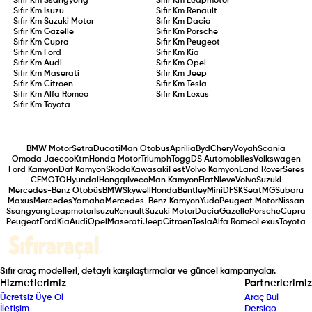
Sıfır Km
Ssangyong
Sıfır Km
Leapmotor
Sıfır Km
Isuzu
Sıfır Km
Renault
Sıfır Km
Suzuki Motor
Sıfır Km
Dacia
Sıfır Km
Gazelle
Sıfır Km
Porsche
Sıfır Km
Cupra
Sıfır Km
Peugeot
Sıfır Km
Ford
Sıfır Km
Kia
Sıfır Km
Audi
Sıfır Km
Opel
Sıfır Km
Maserati
Sıfır Km
Jeep
Sıfır Km
Citroen
Sıfır Km
Tesla
Sıfır Km
Alfa Romeo
Sıfır Km
Lexus
Sıfır Km
Toyota
BMW Motor
Setra
Ducati
Man Otobüs
Aprilia
Byd
Chery
Voyah
Scania
Omoda Jaecoo
Ktm
Honda Motor
Triumph
Togg
DS Automobiles
Volkswagen
Ford Kamyon
Daf Kamyon
Skoda
Kawasaki
Fest
Volvo Kamyon
Land Rover
Seres
CFMOTO
Hyundai
Hongqı
Iveco
Man Kamyon
Fiat
Nieve
Volvo
Suzuki
Mercedes-Benz Otobüs
BMW
Skywell
Honda
Bentley
Mini
DFSK
Seat
MG
Subaru
Maxus
Mercedes
Yamaha
Mercedes-Benz Kamyon
Yudo
Peugeot Motor
Nissan
Ssangyong
Leapmotor
Isuzu
Renault
Suzuki Motor
Dacia
Gazelle
Porsche
Cupra
Peugeot
Ford
Kia
Audi
Opel
Maserati
Jeep
Citroen
Tesla
Alfa Romeo
Lexus
Toyota
Sıfır araç modelleri, detaylı karşılaştırmalar ve güncel kampanyalar.
Hizmetlerimiz
Partnerlerimiz
Ücretsiz Üye Ol
Araç Bul
İletişim
Dersigo