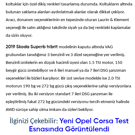
koltuklar için özel dikiş renkleri tasarlamış durumda. Koltukların altında
bulunan saklama alanları aydınlatmalı alanlar olarak dikkat çekiyor.
Aracı, donanım seçeneklerinin en tepesinde oturan Laurin & Klement
seçeneği ile satın aldığınız takdirde siyah ya da bej renkteki kaplamalar
da sizin oluyor.
2019 Skoda Superb hibrit
modelinin kaputu altında VAG
grubundan tanıdığımız 3 benzinli ve 3 dizel seçeneğine yer verilmiş.
Benzinli ünitelerin en düşük hacimli üyesi olan 1.5 TSI motor, 150
beygir gücü üretebiliyor ve 6 ileri manuel ya da 7 ileri DSG şanzıman
seçenekleri ile bizleri karşılıyor. Bir üst seviye modelde ise 2.0 TSI
motorun 190 bg ve 272 bg gücü çıkış seçeneklerine sahip versiyonlara
yer verilmiş. Bu iki versiyon standart 7 ileri DSG şanzıman ile
eşleştirilmiş fakat 272 bg gücündeki versiyonu tercih etmeniz halinde
AWD sürüşe sahip olma imkanı da sizleri bekliyor.
Yeni Opel Corsa Test
İlginizi Çekebilir:
Esnasında Görüntülendi