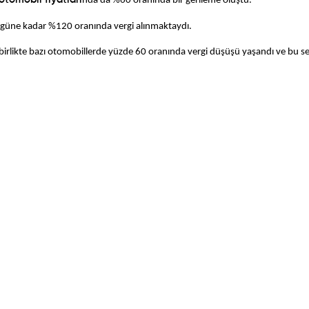
otomobil fiyatları
nda da %60 oranında bir gerileme oluştu.
ugüne kadar %120 oranında vergi alınmaktaydı.
birlikte bazı otomobillerde yüzde 60 oranında vergi düşüşü yaşandı ve bu s