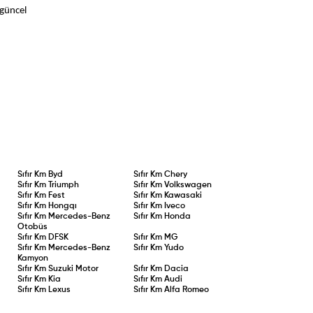
 güncel
Sıfır Km
Byd
Sıfır Km
Chery
Sıfır Km
Triumph
Sıfır Km
Volkswagen
Sıfır Km
Fest
Sıfır Km
Kawasaki
Sıfır Km
Hongqı
Sıfır Km
Iveco
Sıfır Km
Mercedes-Benz
Sıfır Km
Honda
Otobüs
Sıfır Km
DFSK
Sıfır Km
MG
Sıfır Km
Mercedes-Benz
Sıfır Km
Yudo
Kamyon
Sıfır Km
Suzuki Motor
Sıfır Km
Dacia
Sıfır Km
Kia
Sıfır Km
Audi
Sıfır Km
Lexus
Sıfır Km
Alfa Romeo