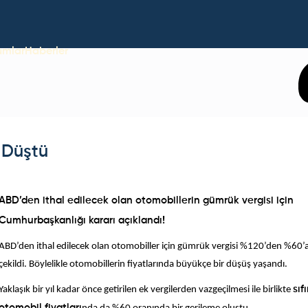
umlar
Haberler
0 Düştü
ABD’den ithal edilecek olan otomobillerin gümrük vergisi için
!
Cumhurbaşkanlığı kararı açıklandı
ABD’den ithal edilecek olan otomobiller için gümrük vergisi %120’den %60’a
çekildi. Böylelikle otomobillerin fiyatlarında büyükçe bir düşüş yaşandı.
Yaklaşık bir yıl kadar önce getirilen ek vergilerden vazgeçilmesi ile birlikte
sıfı