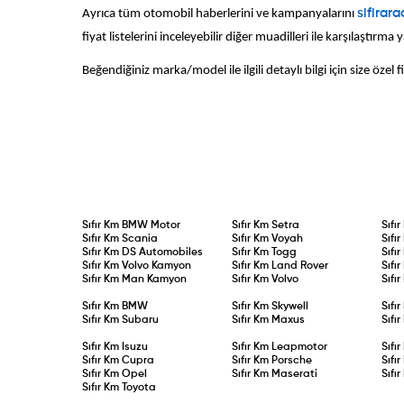
Ayrıca tüm otomobil haberlerini ve kampanyalarını
sifirar
fiyat listelerini inceleyebilir diğer muadilleri ile karşılaştırma y
Beğendiğiniz marka/model ile ilgili detaylı bilgi için size özel fiy
Sıfır Km
BMW Motor
Sıfır Km
Setra
Sıfı
Sıfır Km
Scania
Sıfır Km
Voyah
Sıfı
Sıfır Km
DS Automobiles
Sıfır Km
Togg
Sıfı
Sıfır Km
Volvo Kamyon
Sıfır Km
Land Rover
Sıfı
Sıfır Km
Man Kamyon
Sıfır Km
Volvo
Sıfı
Sıfır Km
BMW
Sıfır Km
Skywell
Sıfı
Sıfır Km
Subaru
Sıfır Km
Maxus
Sıfı
Sıfır Km
Isuzu
Sıfır Km
Leapmotor
Sıfı
Sıfır Km
Cupra
Sıfır Km
Porsche
Sıfı
Sıfır Km
Opel
Sıfır Km
Maserati
Sıfı
Sıfır Km
Toyota