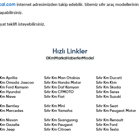
acal.com
internet adresimizden takip edebilir. Sitemiz sıfır araç modellerinin
apabilirsiniz.
at teklifi isteyebilirsiniz.
Hızlı Linkler
0Km
Marka
Haberler
Model
r Km
Aprilia
Sıfır Km
Man Otobüs
Sıfır Km
Ducati
r Km
Omoda Jaecoo
Sıfır Km
Honda Motor
Sıfır Km
Ktm
r Km
Ford Kamyon
Sıfır Km
Daf Kamyon
Sıfır Km
Skoda
r Km
Hyundai
Sıfır Km
CFMOTO
Sıfır Km
Seres
r Km
Nieve
Sıfır Km
Fiat
Sıfır Km
Suzuki
r Km
Bentley
Sıfır Km
Mini
Sıfır Km
Seat
r Km
Mercedes
Sıfır Km
Yamaha
Sıfır Km
Peugeot Motor
r Km
Nissan
Sıfır Km
Ssangyong
Sıfır Km
Renault
r Km
Gazelle
Sıfır Km
Peugeot
Sıfır Km
Ford
r Km
Jeep
Sıfır Km
Citroen
Sıfır Km
Tesla