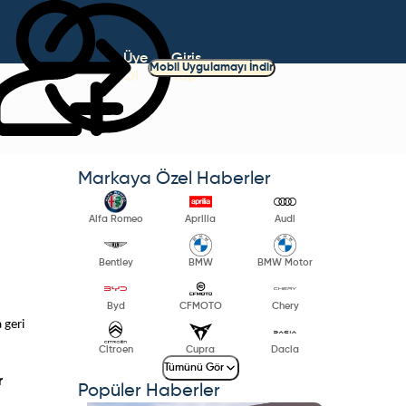
Üye
Giriş
Mobil Uygulamayı İndir
Ol
Yap
Markaya Özel Haberler
Alfa Romeo
Aprilia
Audi
Bentley
BMW
BMW Motor
Byd
CFMOTO
Chery
 geri
Citroen
Cupra
Dacia
Tümünü Gör
r
Popüler Haberler