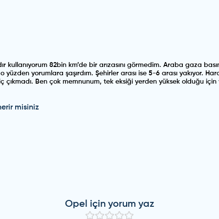
dır kullanıyorum 82bin km’de bir arızasını görmedim. Araba gaza basın
m o yüzden yorumlara şaşırdım. Şehirler arası ise 5-6 arası yakıyor. 
 çıkmadı. Ben çok memnunum, tek eksiği yerden yüksek olduğu için vi
rir misiniz
de bu araç dusteer vs bir çok modelden baya aşağı rakamdaydı. İnan
er araçta problemler olabiliyor birazcık şans nasip bu işler allah kaz
Opel
için yorum yaz