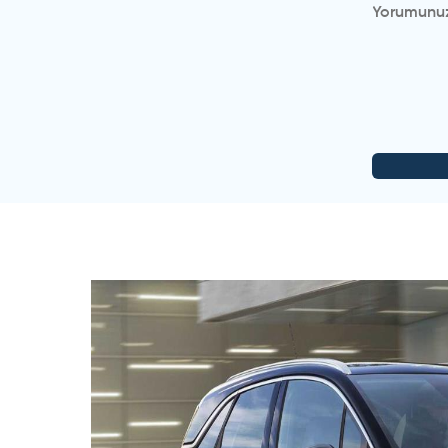
Opel
-
Crossland
-
Misafir Kullanıcı
merhabalar 2023 1.2 benzin 110hp manuel hakkı da 
(
1
)
(
1
)
Cevap yaz
Misafir Kullanıcı
Manuel araba alma . Özellikle suv segmentin
(
0
)
(
0
)
Misafir Kullanıcı
130 Luk varbende hiç sorun yaşamadı manuel ço
rampada bayilma kesinlikle yok
(
0
)
(
0
)
Opel
-
Crossland
-
Misafir Kullanıcı
1.2 T benzinli croslandx in 3 senedir kullanıcısıyım
DSG şanzımanli aracimda oluşan sorunlari gördükçe 
(
1
)
(
0
)
Cevap yaz
Opel
-
Crossland
-
Misafir Kullanıcı
1.2 T benzinli croslandx in 3 senedir kullanıcısıyım