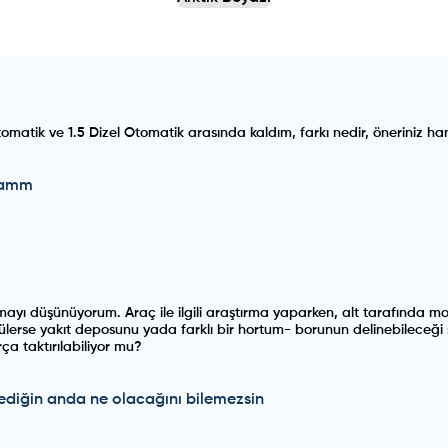
matik ve 1.5 Dizel Otomatik arasında kaldım, farkı nedir, öneriniz han
lmamm
ayı düşünüyorum. Araç ile ilgili araştırma yaparken, alt tarafında 
sürtülerse yakıt deposunu yada farklı bir hortum- borunun delinebileceğ
ça taktırılabiliyor mu?
diğin anda ne olacağını bilemezsin