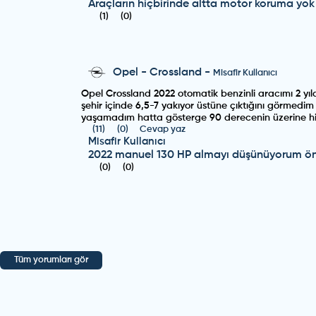
Araçların hiçbirinde altta motor koruma yok
(
1
)
(
0
)
Opel
-
Crossland
-
Misafir Kullanıcı
Opel Crossland 2022 otomatik benzinli aracımı 2 yıl
şehir içinde 6,5-7 yakıyor üstüne çıktığını görmedi
yaşamadım hatta gösterge 90 derecenin üzerine hiç
(
11
)
(
0
)
Cevap yaz
Misafir Kullanıcı
2022 manuel 130 HP almayı düşünüyorum öne
(
0
)
(
0
)
Opel
-
Crossland
-
Misafir Kullanıcı
Ben 2018 modelini bayiden sıfır almıştım. O dönem
araç. Ben hiç bir problem yaşamadım oladabilirdi. H
Tüm yorumları gör
(
7
)
(
2
)
Cevap yaz