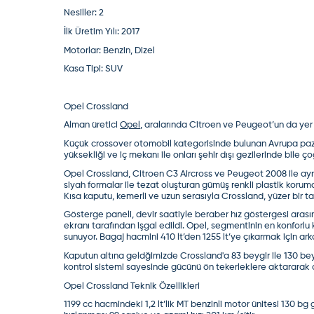
Nesiller:
2
Opel
-
Crossland
-
Misafir Kullanıcı
İlk Üretim Yılı:
2017
Opel crosland almayı düşünüyorum yorumlar beni ç
Motorlar:
Benzin, Dizel
(
0
)
(
15
)
Cevap yaz
Misafir Kullanıcı
Kasa Tipi:
SUV
2021 düz vites edition aracım var,araç güze
(
0
)
(
0
)
Misafir Kullanıcı
Opel Crossland
Al pişman olmazsın arıza bilmezsin
Alman üretici
Opel
, aralarında Citroen ve Peugeot’un da yer
(
0
)
(
0
)
Misafir Kullanıcı
Küçük crossover otomobil kategorisinde bulunan Avrupa paza
yüksekliği ve iç mekanı ile onları şehir dışı gezilerinde bile ç
23 aldim kesinlikle kokluyor sade ic tasarım
(
0
)
(
0
)
Opel Crossland, Citroen C3 Aircross ve Peugeot 2008 ile aynı 
Misafir Kullanıcı
siyah formalar ile tezat oluşturan gümüş renkli plastik koruma
23 aldim kesinlikle kokluyor sade ic tasarım
Kısa kaputu, kemerli ve uzun serasıyla Crossland, yüzer bir tav
(
0
)
(
0
)
Gösterge paneli, devir saatiyle beraber hız göstergesi aras
Misafir Kullanıcı
ekranı tarafından işgal edildi. Opel, segmentinin en konforlu 
23 aldim kesinlikle kokluyor sade ic tasarım
sunuyor. Bagaj hacmini 410 lt’den 1255 lt’ye çıkarmak için arka
(
0
)
(
0
)
Kaputun altına geldğimizde Crossland'a 83 beygir ile 130 bey
Misafir Kullanıcı
kontrol sistemi sayesinde gücünü ön tekerleklere aktararak ar
23 aldim kesinlikle kokluyor sade ic tasarım
(
0
)
(
0
)
Opel Crossland Teknik Özellikleri
Misafir Kullanıcı
1199 cc hacmindeki 1,2 lt’lik MT benzinli motor ünitesi 130 b
23 aldim kesinlikle kokluyor sade ic tasarım