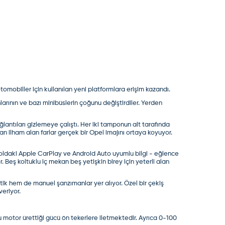
23 Ocak 2025
tomobiller için kullanılan yeni platformlara erişim kazandı.
nın ve bazı minibüslerin çoğunu değiştirdiler. Yerden
yasiyorsaniz kar kapağını çıkarmanız gerekir
lantıları gizlemeye çalıştı. Her iki tamponun alt tarafında
dan ilham alan farlar gerçek bir Opel imajını ortaya koyuyor.
yasiyorsaniz kar kapağını çıkarmanız gerekir
soldaki Apple CarPlay ve Android Auto uyumlu bilgi - eğlence
. Beş koltuklu iç mekan beş yetişkin birey için yeterli alan
yasiyorsaniz kar kapağını çıkarmanız gerekir
tik hem de manuel şanzımanlar yer alıyor. Özel bir çekiş
veriyor.
yasiyorsaniz kar kapağını çıkarmanız gerekir
u motor ürettiği gücü ön tekerlere iletmektedir. Ayrıca 0-100
yasiyorsaniz kar kapağını çıkarmanız gerekir