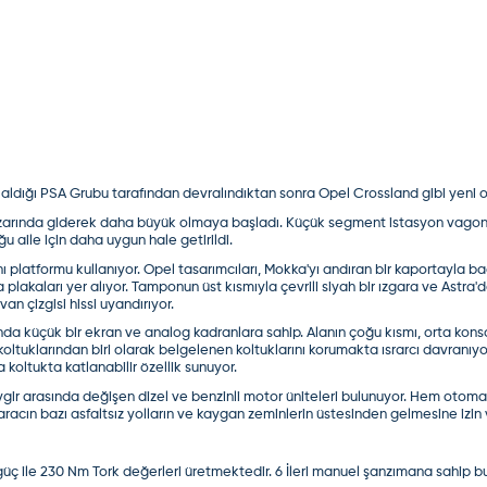
ok korkuttu
l ancak opelde servis sorunu had sahfada!
 aldığı PSA Grubu tarafından devralındıktan sonra
Opel
Crossland
gibi yeni o
rında giderek daha büyük olmaya başladı. Küçük segment istasyon vagonları
oğu aile için daha uygun hale getirildi.
ı ama on arka sensorler kamera ozellikleri Harika Sicak yerde 
platformu kullanıyor. Opel tasarımcıları, Mokka'yı andıran bir kaportayla bağ
 plakaları yer alıyor. Tamponun üst kısmıyla çevrili siyah bir ızgara ve Astra'
ı ama on arka sensorler kamera ozellikleri Harika Sicak yerde 
an çizgisi hissi uyandırıyor.
ında küçük bir ekran ve analog kadranlara sahip. Alanın çoğu kısmı, orta kon
koltuklarından biri olarak belgelenen koltuklarını korumakta ısrarcı davranıyor
ı ama on arka sensorler kamera ozellikleri Harika Sicak yerde 
 koltukta katlanabilir özellik sunuyor.
gir arasında değişen dizel ve benzinli motor üniteleri bulunuyor. Hem otoma
acın bazı asfaltsız yolların ve kaygan zeminlerin üstesinden gelmesine izin 
ı ama on arka sensorler kamera ozellikleri Harika Sicak yerde 
g güç ile 230 Nm Tork değerleri üretmektedir. 6 İleri manuel şanzımana sahip b
ı ama on arka sensorler kamera ozellikleri Harika Sicak yerde 