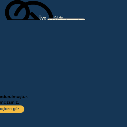
Üye
Giriş
Mobil Uygulamayı İndir
Ol
Yap
urdurulmuştur.
amazsınız.
açlarını gör