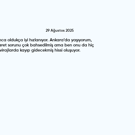
29 Ağustos 2025
ca oldukça iyi hızlanıyor. Ankara’da yaşıyorum,
Hararet sorunu çok bahsedilmiş ama ben onu da hiç
rajlarda kayıp gidecekmiş hissi oluşuyor.
2 Temmuz 2025
ın bana f/p olarak alınacak bu kasalarda en güzel
a bela vermesin.