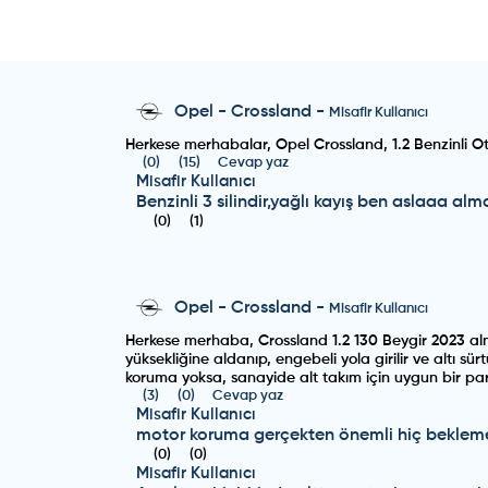
Opel
-
Crossland
-
Misafir Kullanıcı
Herkese merhabalar, Opel Crossland, 1.2 Benzinli Oto
(
0
)
(
15
)
Cevap yaz
Misafir Kullanıcı
Benzinli 3 silindir,yağlı kayış ben aslaaa a
(
0
)
(
1
)
Opel
-
Crossland
-
Misafir Kullanıcı
Herkese merhaba, Crossland 1.2 130 Beygir 2023 alm
yüksekliğine aldanıp, engebeli yola girilir ve altı 
koruma yoksa, sanayide alt takım için uygun bir par
(
3
)
(
0
)
Cevap yaz
Misafir Kullanıcı
motor koruma gerçekten önemli hiç bekleme
(
0
)
(
0
)
Misafir Kullanıcı