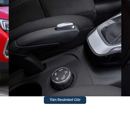
, opelin şanzımanı çok iyi.
 ikinci el 23 000 km ne dersiniz
n 17000 km de şehirler arası yağ gibi akıyor şehir içi çok yakıyor şeh
Tüm Resimleri Gör