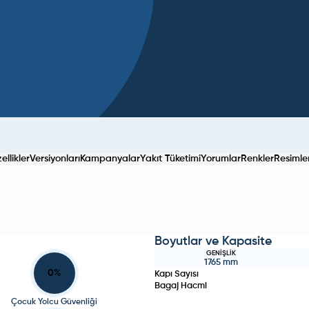
llikler
Versiyonları
Kampanyalar
Yakıt Tüketimi
Yorumlar
Renkler
Resimle
Boyutlar ve Kapasite
GENIŞLIK
1765
mm
0
%
Kapı Sayısı
Bagaj Hacmi
Çocuk Yolcu Güvenliği