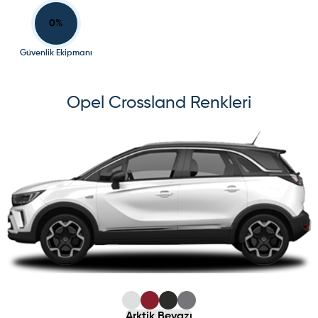
0
%
Güvenlik Ekipmanı
Opel
Crossland
Renkleri
s slide
ide
Arktik Beyazı