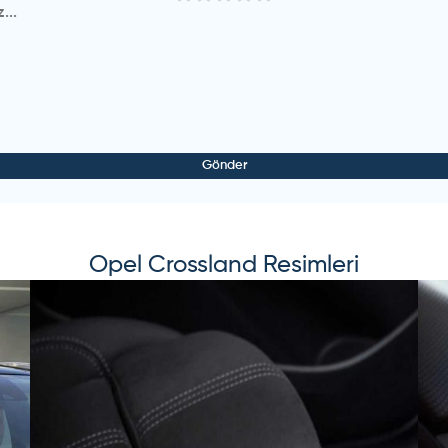
görüşleriniz nelerdir almayı düşünüyorum
de bir arabada hiç alma. Satışı zor olur
k seri bir araç yakıtta ekonomik tavsiye ederim 49 lira iken b
Gönder
Opel
Crossland
Resimleri
. Performans ve yakıt anlamında çok iyi bir araç. Şehirlerarası arası 5
, opelin şanzımanı çok iyi.
. Performans ve yakıt anlamında çok iyi bir araç. Şehirlerarası arası 5