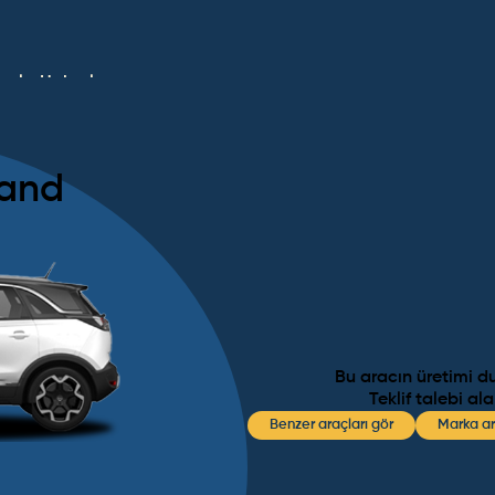
umlar
Haberler
land
Bu aracın üretimi d
Teklif talebi al
Benzer araçları gör
Marka ar