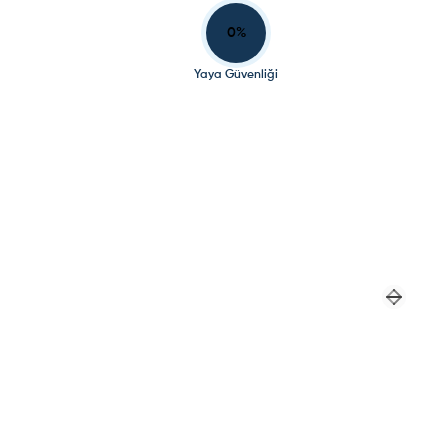
0
%
Yaya Güvenliği
Previou
Next sl