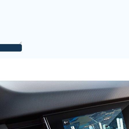
28 Mayıs 2025
enzin 3.30 lira yakıyor şehir içi dik
27 Nisan 2025
.5 - 6.5 arası görüyorsunuz. Daha önce kullandığım
27 Nisan 2025
.5 - 6.5 arası görüyorsunuz. Daha önce kullandığım