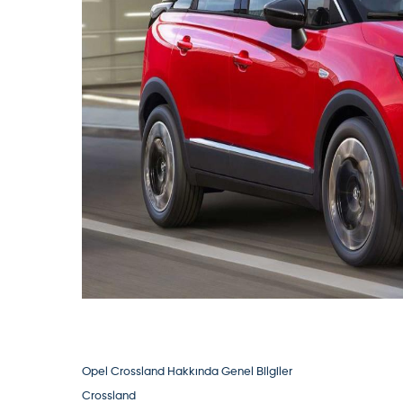
DSG şanzımanli aracimda oluşan sorunlari gördükçe 
(
6
)
(
5
)
Cevap yaz
Opel
-
Crossland
-
Misafir Kullanıcı
Merhaba 2022 t edition 1,5 dizel almayı düşünüyorum
(
67
)
(
133
)
Cevap yaz
Opel
-
Crossland
-
Misafir Kullanıcı
Merhaba haziran ayında aldım 2.el 11000 km deydi şua
yakar geniş kullanımı rahat konforlu bir araç
(
9
)
(
5
)
Cevap yaz
Misafir Kullanıcı
benzinlimi bu yakıtlarda</br>
(
0
)
(
0
)
Misafir Kullanıcı
Hocam dizel mi yoksa bezinlimi
(
0
)
(
0
)
Opel Crossland Hakkında Genel Bilgiler
Crossland