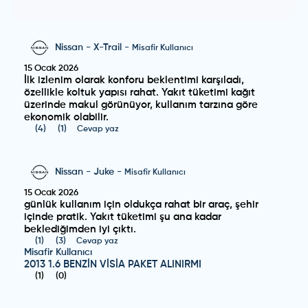
Nissan
-
X-Trail
-
Misafir Kullanıcı
15 Ocak 2026
İlk izlenim olarak konforu beklentimi karşıladı,
özellikle koltuk yapısı rahat. Yakıt tüketimi kağıt
üzerinde makul görünüyor, kullanım tarzına göre
ekonomik olabilir.
(
4
)
(
1
)
Cevap yaz
Nissan
-
Juke
-
Misafir Kullanıcı
15 Ocak 2026
günlük kullanım için oldukça rahat bir araç, şehir
içinde pratik. Yakıt tüketimi şu ana kadar
beklediğimden iyi çıktı.
(
1
)
(
3
)
Cevap yaz
Misafir Kullanıcı
2013 1.6 BENZİN VİSİA PAKET ALINIRMI
(
1
)
(
0
)