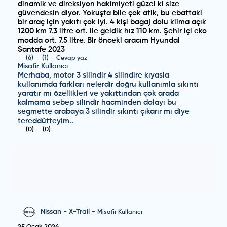
dinamik ve direksiyon hakimiyeti güzel ki size
güvendesin diyor. Yokuşta bile çok atik, bu ebattaki
bir araç için yakıtı çok iyi. 4 kişi bagaj dolu klima açık
1200 km 7.3 litre ort. ile geldik hız 110 km. Şehir içi eko
modda ort. 7.5 litre. Bir önceki aracım Hyundai
Santafe 2023
(
6
)
(
1
)
Cevap yaz
Misafir Kullanıcı
Merhaba, motor 3 silindir 4 silindire kıyasla
kullanımda farkları nelerdir doğru kullanımla sıkıntı
yaratır mı özellikleri ve yakıttından çok arada
kalmama sebep silindir hacminden dolayı bu
segmette arabaya 3 silindir sıkıntı çıkarır mı diye
tereddütteyim..
(
0
)
(
0
)
Nissan
-
X-Trail
-
Misafir Kullanıcı