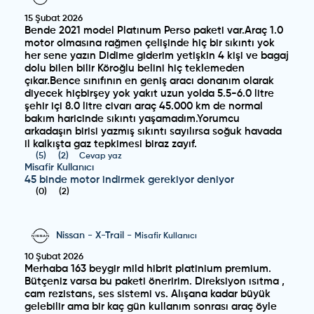
15 Şubat 2026
Bende 2021 model Platınum Perso paketi var.Araç 1.0
motor olmasına rağmen çelişinde hiç bir sıkıntı yok
her sene yazın Didime giderim yetişkin 4 kişi ve bagaj
dolu bilen bilir Köroğlu belini hiç teklemeden
çıkar.Bence sınıfının en geniş aracı donanım olarak
diyecek hiçbirşey yok yakıt uzun yolda 5.5-6.0 litre
şehir içi 8.0 litre civarı araç 45.000 km de normal
bakım haricinde sıkıntı yaşamadım.Yorumcu
arkadaşın birisi yazmış sıkıntı sayılırsa soğuk havada
il kalkışta gaz tepkimesi biraz zayıf.
(
5
)
(
2
)
Cevap yaz
Misafir Kullanıcı
45 binde motor indirmek gerekiyor deniyor
(
0
)
(
2
)
Nissan
-
X-Trail
-
Misafir Kullanıcı
10 Şubat 2026
Merhaba 163 beygir mild hibrit platinium premium.
Bütçeniz varsa bu paketi öneririm. Direksiyon ısıtma ,
cam rezistans, ses sistemi vs. Alışana kadar büyük
gelebilir ama bir kaç gün kullanım sonrası araç öyle