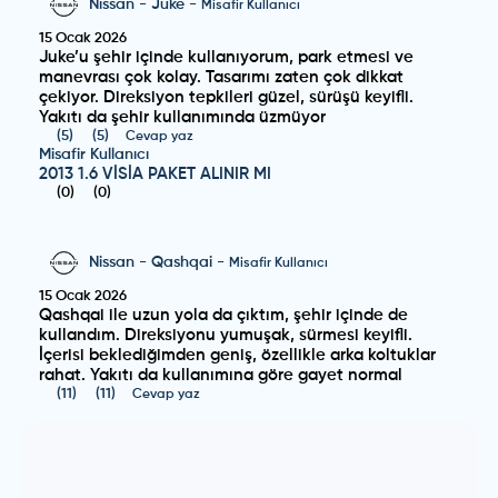
Nissan
-
Juke
-
Misafir Kullanıcı
15 Ocak 2026
Juke’u şehir içinde kullanıyorum, park etmesi ve
manevrası çok kolay. Tasarımı zaten çok dikkat
çekiyor. Direksiyon tepkileri güzel, sürüşü keyifli.
Yakıtı da şehir kullanımında üzmüyor
(
5
)
(
5
)
Cevap yaz
Misafir Kullanıcı
2013 1.6 VİSİA PAKET ALINIR MI
(
0
)
(
0
)
Nissan
-
Qashqai
-
Misafir Kullanıcı
15 Ocak 2026
Qashqai ile uzun yola da çıktım, şehir içinde de
kullandım. Direksiyonu yumuşak, sürmesi keyifli.
İçerisi beklediğimden geniş, özellikle arka koltuklar
rahat. Yakıtı da kullanımına göre gayet normal
(
11
)
(
11
)
Cevap yaz