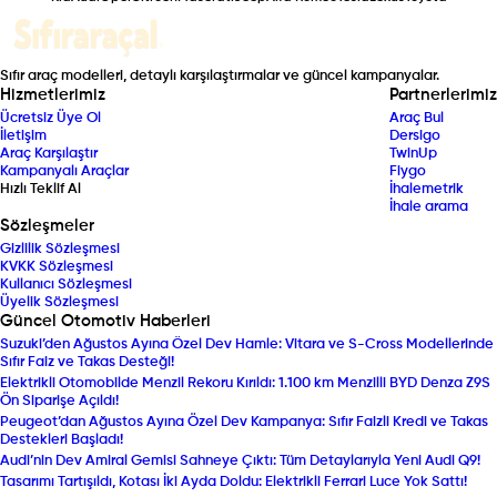
Sıfır araç modelleri, detaylı karşılaştırmalar ve güncel kampanyalar.
Hizmetlerimiz
Partnerlerimiz
Ücretsiz Üye Ol
Araç Bul
İletişim
Dersigo
Araç Karşılaştır
TwinUp
Kampanyalı Araçlar
Fiygo
Hızlı Teklif Al
İhalemetrik
İhale arama
Sözleşmeler
Gizlilik Sözleşmesi
KVKK Sözleşmesi
Kullanıcı Sözleşmesi
Üyelik Sözleşmesi
Güncel Otomotiv Haberleri
Suzuki’den Ağustos Ayına Özel Dev Hamle: Vitara ve S-Cross Modellerinde
Sıfır Faiz ve Takas Desteği!
Elektrikli Otomobilde Menzil Rekoru Kırıldı: 1.100 km Menzilli BYD Denza Z9S
Ön Siparişe Açıldı!
Peugeot’dan Ağustos Ayına Özel Dev Kampanya: Sıfır Faizli Kredi ve Takas
Destekleri Başladı!
Audi’nin Dev Amiral Gemisi Sahneye Çıktı: Tüm Detaylarıyla Yeni Audi Q9!
Tasarımı Tartışıldı, Kotası İki Ayda Doldu: Elektrikli Ferrari Luce Yok Sattı!