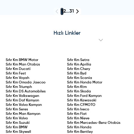
1
2
...
31
Hızlı Linkler
Sıfır Km
BMW Motor
Sıfır Km
Setra
Sıfır Km
Man Otobüs
Sıfır Km
Aprilia
Sıfır Km
Ducati
Sıfır Km
Chery
Sıfır Km
Fest
Sıfır Km
Byd
Sıfır Km
Voyah
Sıfır Km
Scania
Sıfır Km
Omoda Jaecoo
Sıfır Km
Honda Motor
Sıfır Km
Triumph
Sıfır Km
Ktm
Sıfır Km
DS Automobiles
Sıfır Km
Skoda
Sıfır Km
Volkswagen
Sıfır Km
Ford Kamyon
Sıfır Km
Daf Kamyon
Sıfır Km
Kawasaki
Sıfır Km
Volvo Kamyon
Sıfır Km
CFMOTO
Sıfır Km
Seres
Sıfır Km
Iveco
Sıfır Km
Man Kamyon
Sıfır Km
Fiat
Sıfır Km
Volvo
Sıfır Km
Nieve
Sıfır Km
Suzuki
Sıfır Km
Mercedes-Benz Otobüs
Sıfır Km
BMW
Sıfır Km
Honda
Sıfır Km
Skywell
Sıfır Km
Bentley