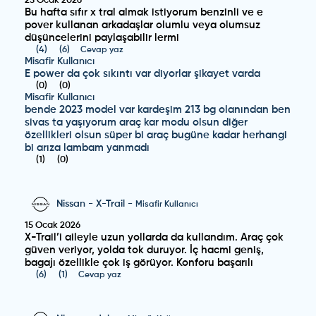
25 Ocak 2026
Bu hafta sıfır x tral almak istiyorum benzinli ve e
pover kullanan arkadaşlar olumlu veya olumsuz
düşüncelerini paylaşabilir lermi
(
4
)
(
6
)
Cevap yaz
Misafir Kullanıcı
E power da çok sıkıntı var diyorlar şikayet varda
(
0
)
(
0
)
Misafir Kullanıcı
bende 2023 model var kardeşim 213 bg olanından ben
sivas ta yaşıyorum araç kar modu olsun diğer
özellikleri olsun süper bi araç bugüne kadar herhangi
bi arıza lambam yanmadı
(
1
)
(
0
)
Nissan
-
X-Trail
-
Misafir Kullanıcı
15 Ocak 2026
X-Trail’i aileyle uzun yollarda da kullandım. Araç çok
güven veriyor, yolda tok duruyor. İç hacmi geniş,
bagajı özellikle çok iş görüyor. Konforu başarılı
(
6
)
(
1
)
Cevap yaz