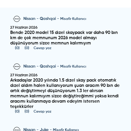
Nissan
-
Qashqai
-
Misafir Kullanıcı
27 Haziran 2026
Bende 2020 model 15 dızel skaypack var daha 90 bın
km de çok memnunum 2026 model almayı
düşünüyorum sizce memnun kalırmıyım
(
0
)
(
0
)
Cevap yaz
Nissan
-
Qashqai
-
Misafir Kullanıcı
27 Haziran 2026
Arkadaşlar 2020 yılında 1.5 dızel skay pack otomatık
dızel aldım halen kullanıyorum şuan aracım 90 bın de
artık değiştirmeyi düşünüyorum 1.3 ler alırsan
memnun kalırmıyım sizce değiştireğimmi yoksa kendi
aracımı kullanmaya devam edeyim istersen
teşekkürler
(
0
)
(
0
)
Cevap yaz
Nissan
-
Juke
-
Misafir Kullanıcı