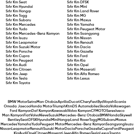
Sıfır Km
Seat
Sıfır Km
DFSK
Sıfır Km
Hyundai
Sıfır Km
Mini
Sıfır Km
Hongqı
Sıfır Km
Land Rover
Sıfır Km
Togg
Sıfır Km
MG
Sıfır Km
Subaru
Sıfır Km
Maxus
Sıfır Km
Mercedes
Sıfır Km
Yamaha
Sıfır Km
Yudo
Sıfır Km
Peugeot Motor
Sıfır Km
Mercedes-Benz Kamyon
Sıfır Km
Ssangyong
Sıfır Km
Isuzu
Sıfır Km
Nissan
Sıfır Km
Leapmotor
Sıfır Km
Renault
Sıfır Km
Suzuki Motor
Sıfır Km
Dacia
Sıfır Km
Porsche
Sıfır Km
Gazelle
Sıfır Km
Cupra
Sıfır Km
Ford
Sıfır Km
Peugeot
Sıfır Km
Kia
Sıfır Km
Audi
Sıfır Km
Opel
Sıfır Km
Citroen
Sıfır Km
Maserati
Sıfır Km
Jeep
Sıfır Km
Alfa Romeo
Sıfır Km
Tesla
Sıfır Km
Lexus
Sıfır Km
Toyota
BMW Motor
Setra
Man Otobüs
Aprilia
Ducati
Chery
Fest
Byd
Voyah
Scania
Omoda Jaecoo
Honda Motor
Triumph
Ktm
DS Automobiles
Skoda
Volkswagen
Ford Kamyon
Daf Kamyon
Kawasaki
Volvo Kamyon
CFMOTO
Seres
Iveco
Man Kamyon
Fiat
Volvo
Nieve
Suzuki
Mercedes-Benz Otobüs
BMW
Honda
Skywell
Bentley
Seat
DFSK
Hyundai
Mini
Hongqı
Land Rover
Togg
MG
Subaru
Maxus
Mercedes
Yamaha
Yudo
Peugeot Motor
Mercedes-Benz Kamyon
Ssangyong
Isuzu
Nissan
Leapmotor
Renault
Suzuki Motor
Dacia
Porsche
Gazelle
Cupra
Ford
Peugeot
Kia
Audi
Opel
Citroen
Maserati
Jeep
Alfa Romeo
Tesla
Lexus
Toyota