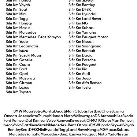
Sıfır Km
Honda
Sıfır Km
Skywell
Sıfır Km
Voyah
Sıfır Km
Bentley
Sıfır Km
Seat
Sıfır Km
DFSK
Sıfır Km
Mini
Sıfır Km
Hyundai
Sıfır Km
Togg
Sıfır Km
Land Rover
Sıfır Km
Hongqı
Sıfır Km
MG
Sıfır Km
Maxus
Sıfır Km
Subaru
Sıfır Km
Mercedes
Sıfır Km
Yamaha
Sıfır Km
Mercedes-Benz Kamyon
Sıfır Km
Peugeot Motor
Sıfır Km
Yudo
Sıfır Km
Nissan
Sıfır Km
Leapmotor
Sıfır Km
Ssangyong
Sıfır Km
Isuzu
Sıfır Km
Renault
Sıfır Km
Suzuki Motor
Sıfır Km
Dacia
Sıfır Km
Gazelle
Sıfır Km
Porsche
Sıfır Km
Cupra
Sıfır Km
Peugeot
Sıfır Km
Ford
Sıfır Km
Kia
Sıfır Km
Opel
Sıfır Km
Audi
Sıfır Km
Maserati
Sıfır Km
Jeep
Sıfır Km
Citroen
Sıfır Km
Alfa Romeo
Sıfır Km
Lexus
Sıfır Km
Tesla
Sıfır Km
Toyota
BMW Motor
Setra
Aprilia
Ducati
Man Otobüs
Fest
Byd
Chery
Scania
Omoda Jaecoo
Ktm
Triumph
Honda Motor
Volkswagen
DS Automobiles
Skoda
Ford Kamyon
Daf Kamyon
Volvo Kamyon
Kawasaki
CFMOTO
Seres
Man Kamyon
Iveco
Volvo
Fiat
Nieve
Suzuki
Mercedes-Benz Otobüs
BMW
Honda
Skywell
Voyah
Bentley
Seat
DFSK
Mini
Hyundai
Togg
Land Rover
Hongqı
MG
Maxus
Subaru
Mercedes
Yamaha
Mercedes-Benz Kamyon
Peugeot Motor
Yudo
Nissan