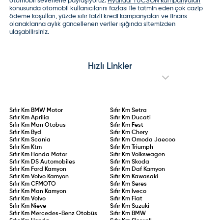
otomobil severlerle paylaşıyoruz.
Hyundai TUCSON kampanyaları
konusunda otomobil kullanıcılarını fazlası ile tatmin eden çok cazip
ödeme koşulları, yüzde sıfır faizli kredi kampanyaları ve finans
olanaklarına aylık güncellenen veriler ışığında sitemizden
ulaşabilirsiniz.
Hızlı Linkler
Sıfır Km
BMW Motor
Sıfır Km
Setra
Sıfır Km
Aprilia
Sıfır Km
Ducati
Sıfır Km
Man Otobüs
Sıfır Km
Fest
Sıfır Km
Byd
Sıfır Km
Chery
Sıfır Km
Scania
Sıfır Km
Omoda Jaecoo
Sıfır Km
Ktm
Sıfır Km
Triumph
Sıfır Km
Honda Motor
Sıfır Km
Volkswagen
Sıfır Km
DS Automobiles
Sıfır Km
Skoda
Sıfır Km
Ford Kamyon
Sıfır Km
Daf Kamyon
Sıfır Km
Volvo Kamyon
Sıfır Km
Kawasaki
Sıfır Km
CFMOTO
Sıfır Km
Seres
Sıfır Km
Man Kamyon
Sıfır Km
Iveco
Sıfır Km
Volvo
Sıfır Km
Fiat
Sıfır Km
Nieve
Sıfır Km
Suzuki
Sıfır Km
Mercedes-Benz Otobüs
Sıfır Km
BMW