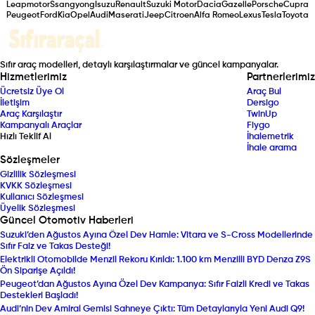
Leapmotor
Ssangyong
Isuzu
Renault
Suzuki Motor
Dacia
Gazelle
Porsche
Cupra
Peugeot
Ford
Kia
Opel
Audi
Maserati
Jeep
Citroen
Alfa Romeo
Lexus
Tesla
Toyota
Sıfır araç modelleri, detaylı karşılaştırmalar ve güncel kampanyalar.
Hizmetlerimiz
Partnerlerimiz
Ücretsiz Üye Ol
Araç Bul
İletişim
Dersigo
Araç Karşılaştır
TwinUp
Kampanyalı Araçlar
Fiygo
Hızlı Teklif Al
İhalemetrik
İhale arama
Sözleşmeler
Gizlilik Sözleşmesi
KVKK Sözleşmesi
Kullanıcı Sözleşmesi
Üyelik Sözleşmesi
Güncel Otomotiv Haberleri
Suzuki’den Ağustos Ayına Özel Dev Hamle: Vitara ve S-Cross Modellerinde
Sıfır Faiz ve Takas Desteği!
Elektrikli Otomobilde Menzil Rekoru Kırıldı: 1.100 km Menzilli BYD Denza Z9S
Ön Siparişe Açıldı!
Peugeot’dan Ağustos Ayına Özel Dev Kampanya: Sıfır Faizli Kredi ve Takas
Destekleri Başladı!
Audi’nin Dev Amiral Gemisi Sahneye Çıktı: Tüm Detaylarıyla Yeni Audi Q9!