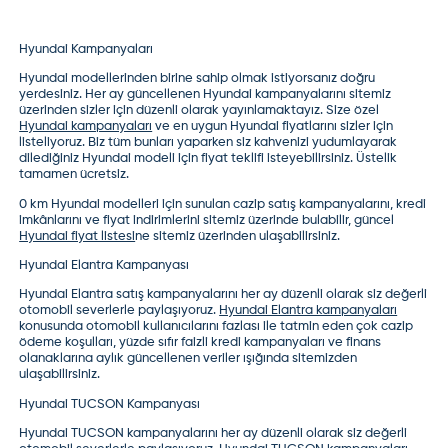
Hyundai Kampanyaları
Hyundai modelleri
nden birine sahip olmak istiyorsanız doğru
yerdesiniz. Her ay güncellenen Hyundai kampanyalarını sitemiz
üzerinden sizler için düzenli olarak yayınlamaktayız. Size özel
Hyundai kampanyaları
ve en uygun
Hyundai fiyatları
nı sizler için
listeliyoruz. Biz tüm bunları yaparken siz kahvenizi yudumlayarak
dilediğiniz Hyundai modeli için fiyat teklifi isteyebilirsiniz. Üstelik
tamamen ücretsiz.
0 km Hyundai modelleri
için sunulan cazip satış kampanyalarını, kredi
imkânlarını ve fiyat indirimlerini sitemiz üzerinde bulabilir, güncel
Hyundai fiyat listesi
ne sitemiz üzerinden ulaşabilirsiniz.
Hyundai Elantra Kampanyası
Hyundai Elantra
satış kampanyalarını her ay düzenli olarak siz değerli
otomobil severlerle paylaşıyoruz.
Hyundai Elantra kampanyaları
konusunda otomobil kullanıcılarını fazlası ile tatmin eden çok cazip
ödeme koşulları, yüzde sıfır faizli kredi kampanyaları ve finans
olanaklarına aylık güncellenen veriler ışığında sitemizden
ulaşabilirsiniz.
Hyundai TUCSON Kampanyası
Hyundai TUCSON
kampanyalarını her ay düzenli olarak siz değerli